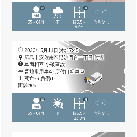
他
他
55～64歳
雨
幅5.5～
信号なし
9.0m
2023年5月11日(木)17:45
広島市安佐南区毘沙門台一丁目 付近
車両相互 小破事故
普通乗用車
原付自転車
(1)
(1)
死亡
負傷
(0)
(1)
距離
297m
他
他
55～64歳
晴
幅5.5～
信号なし
13.0m