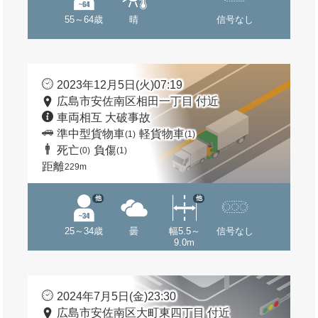
55～64歳
晴
信号なし
2023年12月5日(火)07:19
広島市安佐南区相田一丁目 付近
車両相互 大破事故
準中型貨物車
軽貨物車
(1)
(1)
死亡
負傷
(0)
(1)
距離
229m
他
他
25～34歳
曇
幅5.5～
信号なし
9.0m
2024年7月5日(金)23:30
広島市安佐南区大町東四丁目 付近