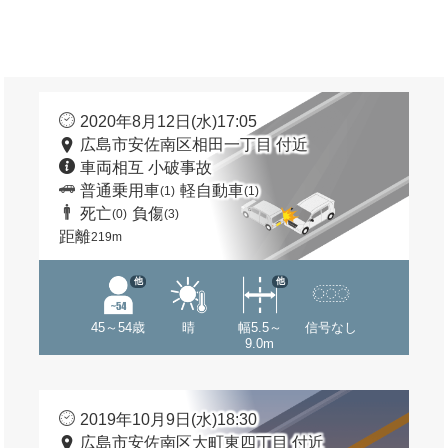
2020年8月12日(水)17:05
広島市安佐南区相田一丁目 付近
車両相互 小破事故
普通乗用車
軽自動車
(1)
(1)
死亡
負傷
(0)
(3)
距離
219m
他
他
45～54歳
晴
幅5.5～
信号なし
9.0m
2019年10月9日(水)18:30
広島市安佐南区大町東四丁目 付近