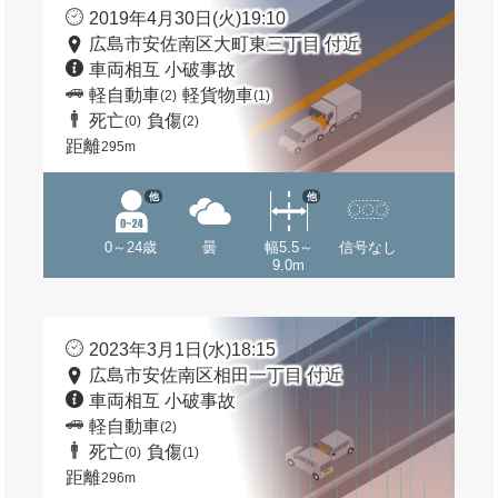
2019年4月30日(火)19:10
広島市安佐南区大町東三丁目 付近
車両相互 小破事故
軽自動車
軽貨物車
(2)
(1)
死亡
負傷
(0)
(2)
距離
295m
他
他
0～24歳
曇
幅5.5～
信号なし
9.0m
2023年3月1日(水)18:15
広島市安佐南区相田一丁目 付近
車両相互 小破事故
軽自動車
(2)
死亡
負傷
(0)
(1)
距離
296m