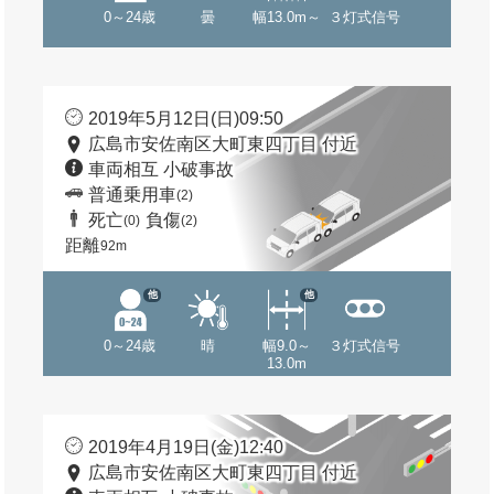
0～24歳
曇
幅13.0m～
３灯式信号
2019年5月12日(日)09:50
広島市安佐南区大町東四丁目 付近
車両相互 小破事故
普通乗用車
(2)
死亡
負傷
(0)
(2)
距離
92m
他
他
0～24歳
晴
幅9.0～
３灯式信号
13.0m
2019年4月19日(金)12:40
広島市安佐南区大町東四丁目 付近