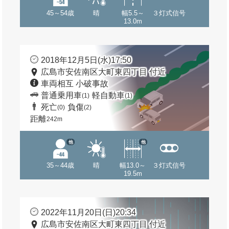
45～54歳
晴
幅5.5～
３灯式信号
13.0m
2018年12月5日(水)17:50
広島市安佐南区大町東四丁目 付近
車両相互 小破事故
普通乗用車
軽自動車
(1)
(1)
死亡
負傷
(0)
(2)
距離
242m
他
他
35～44歳
晴
幅13.0～
３灯式信号
19.5m
2022年11月20日(日)20:34
広島市安佐南区大町東四丁目 付近