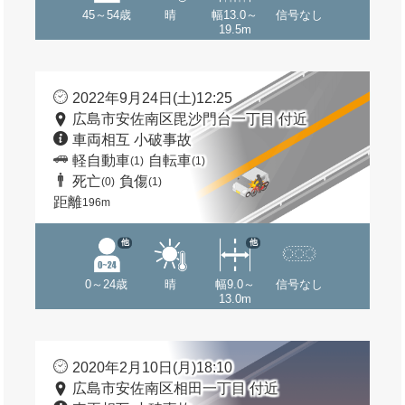
45～54歳
晴
幅13.0～
信号なし
19.5m
2022年9月24日(土)12:25
広島市安佐南区毘沙門台一丁目 付近
車両相互 小破事故
軽自動車
自転車
(1)
(1)
死亡
負傷
(0)
(1)
距離
196m
他
他
0～24歳
晴
幅9.0～
信号なし
13.0m
2020年2月10日(月)18:10
広島市安佐南区相田一丁目 付近