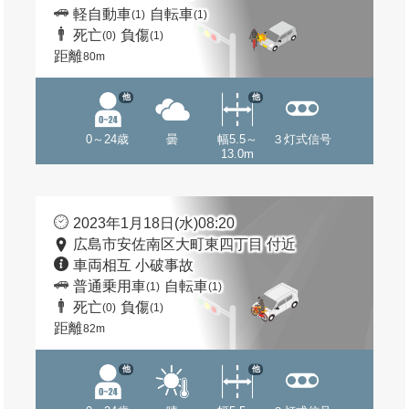
軽自動車
自転車
(1)
(1)
死亡
負傷
(0)
(1)
距離
80m
他
他
0～24歳
曇
幅5.5～
３灯式信号
13.0m
2023年1月18日(水)08:20
広島市安佐南区大町東四丁目 付近
車両相互 小破事故
普通乗用車
自転車
(1)
(1)
死亡
負傷
(0)
(1)
距離
82m
他
他