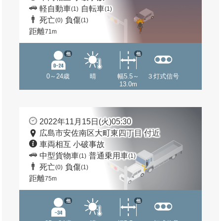
軽自動車
自転車
(1)
(1)
死亡
負傷
(0)
(1)
距離
71m
他
他
0～24歳
晴
幅5.5～
３灯式信号
13.0m
2022年11月15日(火)05:30
広島市安佐南区大町東四丁目 付近
車両相互 小破事故
中型貨物車
普通乗用車
(1)
(1)
死亡
負傷
(0)
(1)
距離
75m
他
他