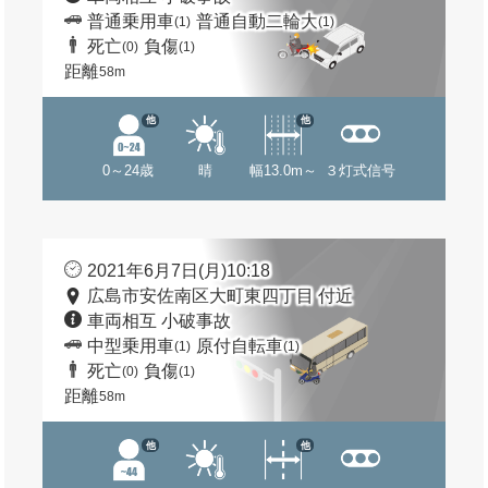
普通乗用車
普通自動二輪大
(1)
(1)
死亡
負傷
(0)
(1)
距離
58m
他
他
0～24歳
晴
幅13.0m～
３灯式信号
2021年6月7日(月)10:18
広島市安佐南区大町東四丁目 付近
車両相互 小破事故
中型乗用車
原付自転車
(1)
(1)
死亡
負傷
(0)
(1)
距離
58m
他
他