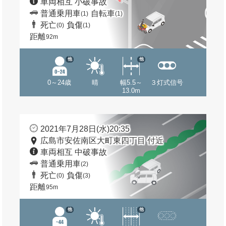
車両相互 小破事故
普通乗用車
自転車
(1)
(1)
死亡
負傷
(0)
(1)
距離
92m
他
他
0～24歳
晴
幅5.5～
３灯式信号
13.0m
2021年7月28日(水)20:35
広島市安佐南区大町東四丁目 付近
車両相互 中破事故
普通乗用車
(2)
死亡
負傷
(0)
(3)
距離
95m
他
他