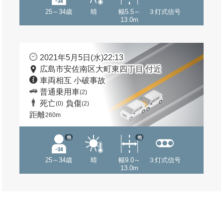
25～34歳
晴
幅5.5～
３灯式信号
13.0m
2021年5月5日(水)22:13
広島市安佐南区大町東四丁目 付近
車両相互 小破事故
普通乗用車
(2)
死亡
負傷
(0)
(2)
距離
260m
他
他
25～34歳
晴
幅9.0～
３灯式信号
13.0m