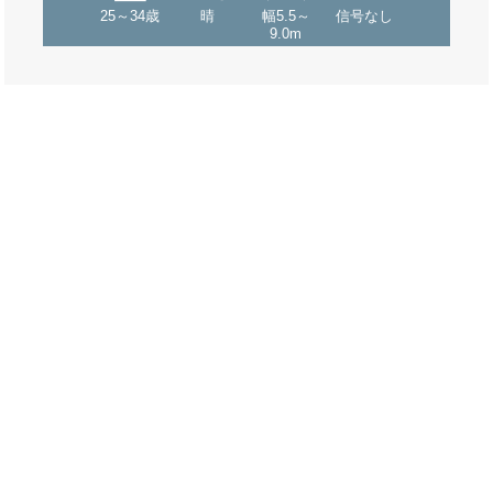
25～34歳
晴
幅5.5～
信号なし
9.0m