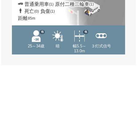
普通乗用車
原付二種二輪車
(1)
(1)
死亡
負傷
(0)
(1)
距離
85m
他
他
25～34歳
晴
幅5.5～
３灯式信号
13.0m