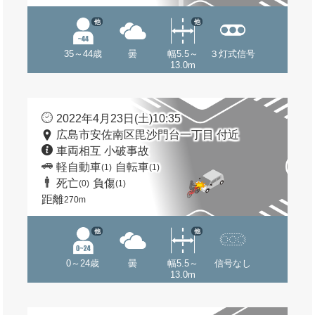
他
他
35～44歳
曇
幅5.5～
３灯式信号
13.0m
2022年4月23日(土)10:35
広島市安佐南区毘沙門台一丁目 付近
車両相互 小破事故
軽自動車
自転車
(1)
(1)
死亡
負傷
(0)
(1)
距離
270m
他
他
0～24歳
曇
幅5.5～
信号なし
13.0m