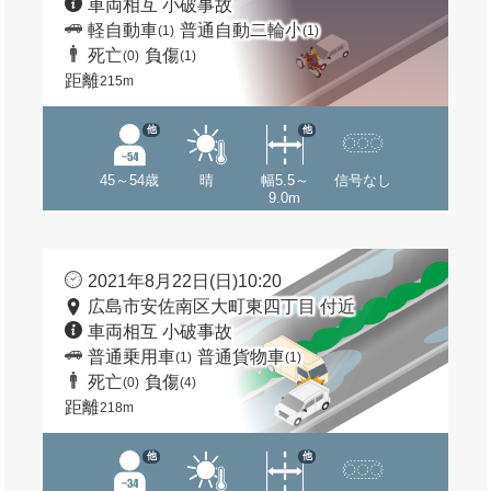
車両相互 小破事故
軽自動車
普通自動二輪小
(1)
(1)
死亡
負傷
(0)
(1)
距離
215m
他
他
45～54歳
晴
幅5.5～
信号なし
9.0m
2021年8月22日(日)10:20
広島市安佐南区大町東四丁目 付近
車両相互 小破事故
普通乗用車
普通貨物車
(1)
(1)
死亡
負傷
(0)
(4)
距離
218m
他
他