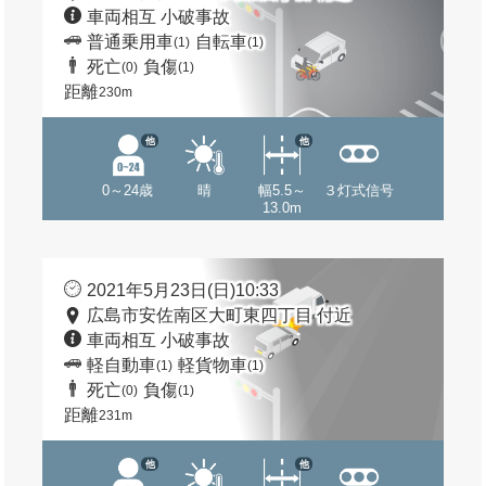
車両相互 小破事故
普通乗用車
自転車
(1)
(1)
死亡
負傷
(0)
(1)
距離
230m
他
他
0～24歳
晴
幅5.5～
３灯式信号
13.0m
2021年5月23日(日)10:33
広島市安佐南区大町東四丁目 付近
車両相互 小破事故
軽自動車
軽貨物車
(1)
(1)
死亡
負傷
(0)
(1)
距離
231m
他
他