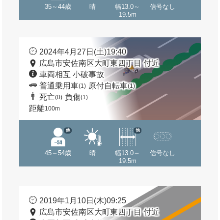
35～44歳
晴
幅13.0～
信号なし
19.5m
2024年4月27日(土)19:40
広島市安佐南区大町東四丁目 付近
車両相互 小破事故
普通乗用車
原付自転車
(1)
(1)
死亡
負傷
(0)
(1)
距離
100m
他
他
45～54歳
晴
幅13.0～
信号なし
19.5m
2019年1月10日(木)09:25
広島市安佐南区大町東四丁目 付近