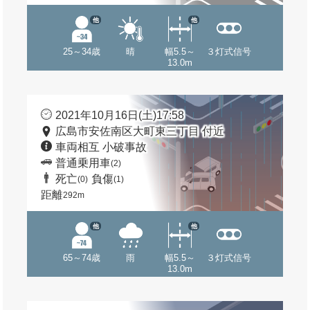
他
他
25～34歳
晴
幅5.5～
３灯式信号
13.0m
2021年10月16日(土)17:58
広島市安佐南区大町東三丁目 付近
車両相互 小破事故
普通乗用車
(2)
死亡
負傷
(0)
(1)
距離
292m
他
他
65～74歳
雨
幅5.5～
３灯式信号
13.0m