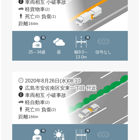
車両相互 小破事故
軽貨物車
(2)
死亡
負傷
(0)
(1)
距離
164m
他
他
25～34歳
曇
幅9.0～
信号なし
13.0m
2020年8月26日(水)08:10
広島市安佐南区安東一丁目 付近
車両相互 小破事故
軽自動車
(2)
死亡
負傷
(0)
(2)
距離
166m
他
他