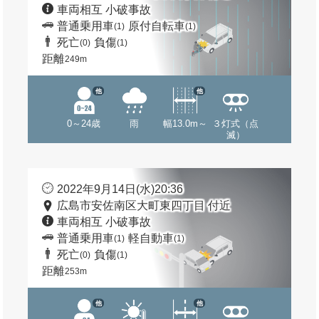
車両相互 小破事故
普通乗用車
原付自転車
(1)
(1)
死亡
負傷
(0)
(1)
距離
249m
他
他
0～24歳
雨
幅13.0m～
３灯式（点
滅）
2022年9月14日(水)20:36
広島市安佐南区大町東四丁目 付近
車両相互 小破事故
普通乗用車
軽自動車
(1)
(1)
死亡
負傷
(0)
(1)
距離
253m
他
他