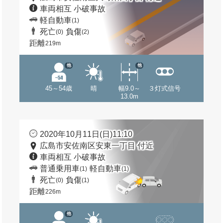
車両相互 小破事故
軽自動車
(1)
死亡
負傷
(0)
(2)
距離
219m
他
他
45～54歳
晴
幅9.0～
３灯式信号
13.0m
2020年10月11日(日)11:10
広島市安佐南区安東一丁目 付近
車両相互 小破事故
普通乗用車
軽自動車
(1)
(1)
死亡
負傷
(0)
(1)
距離
226m
他