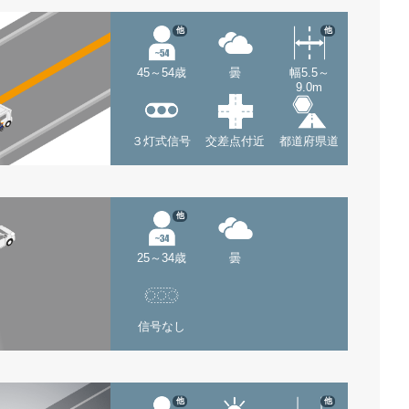
他
他
45～54歳
曇
幅5.5～
9.0m
３灯式信号
交差点付近
都道府県道
他
25～34歳
曇
信号なし
他
他