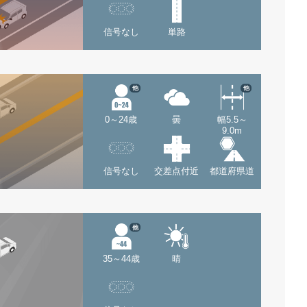
信号なし
単路
他
他
0～24歳
曇
幅5.5～
9.0m
信号なし
交差点付近
都道府県道
他
35～44歳
晴