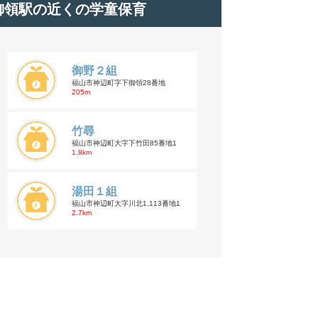
御領駅の近くの学童保育
御野２組
福山市神辺町字下御領28番地
205m
竹尋
福山市神辺町大字下竹田85番地1
1.8km
湯田１組
福山市神辺町大字川北1,113番地1
2.7km