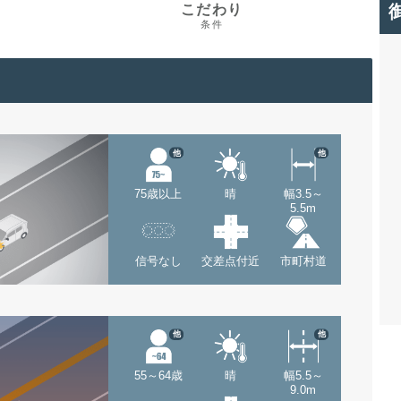
こだわり
条件
他
他
75歳以上
晴
幅3.5～
5.5m
信号なし
交差点付近
市町村道
他
他
55～64歳
晴
幅5.5～
9.0m