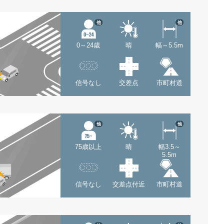
他
他
0～24歳
晴
幅～5.5m
信号なし
交差点
市町村道
他
他
75歳以上
晴
幅3.5～
5.5m
信号なし
交差点付近
市町村道