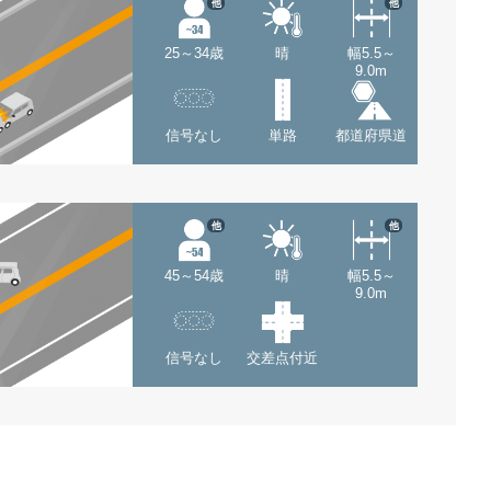
他
他
25～34歳
晴
幅5.5～
9.0m
信号なし
単路
都道府県道
他
他
45～54歳
晴
幅5.5～
9.0m
信号なし
交差点付近