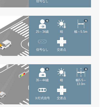
信号なし
他
他
25～34歳
晴
幅～5.5m
信号なし
交差点
他
他
35～44歳
晴
幅5.5～
13.0m
３灯式信号
交差点