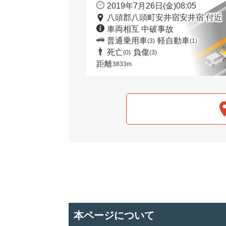
2019年7月26日(金)08:05
八頭郡八頭町安井宿安井宿 付近
車両相互 中破事故
普通乗用車
軽自動車
(3)
(1)
死亡
負傷
(0)
(3)
距離
3833m
本ページについて