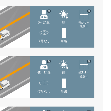
他
他
0～24歳
晴
幅5.5～
9.0m
信号なし
単路
他
他
45～54歳
晴
幅5.5～
9.0m
信号なし
単路