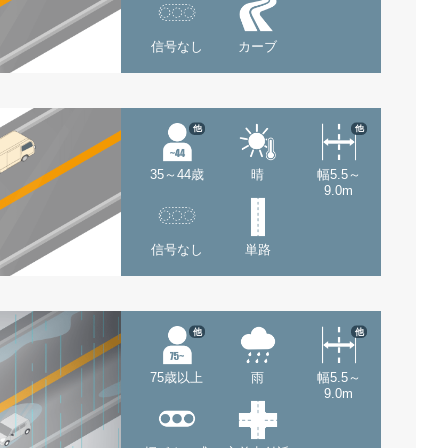
信号なし
カーブ
他
他
35～44歳
晴
幅5.5～
9.0m
信号なし
単路
他
他
75歳以上
雨
幅5.5～
9.0m