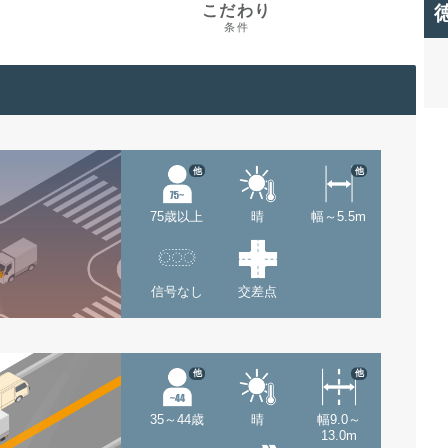
こだわり
条件
他
他
75歳以上
晴
幅～5.5m
信号なし
交差点
他
他
35～44歳
晴
幅9.0～
13.0m