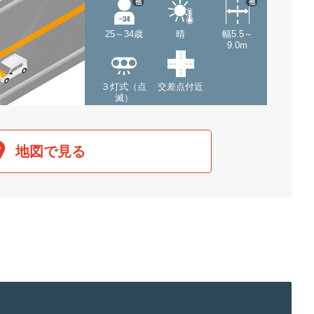
他
他
25～34歳
晴
幅5.5～
9.0m
３灯式（点
交差点付近
滅）
地図で見る