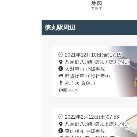
地図
で探す
徳丸駅周辺
2021年12月10日(金)17:15
八頭郡八頭町徳丸下徳丸 付近
人対車両 小破事故
軽貨物車
歩行者
(1)
(1)
死亡
負傷
(0)
(1)
距離
388m
2022年2月12日(土)07:53
八頭郡八頭町徳丸上徳丸 付近
車両相互 中破事故