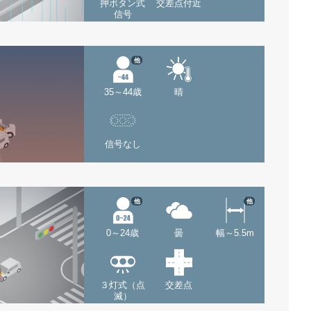
押ボタン式
交差点付近
信号
他
35～44歳
晴
信号なし
他
他
0～24歳
曇
幅～5.5m
３灯式（点
交差点
滅）