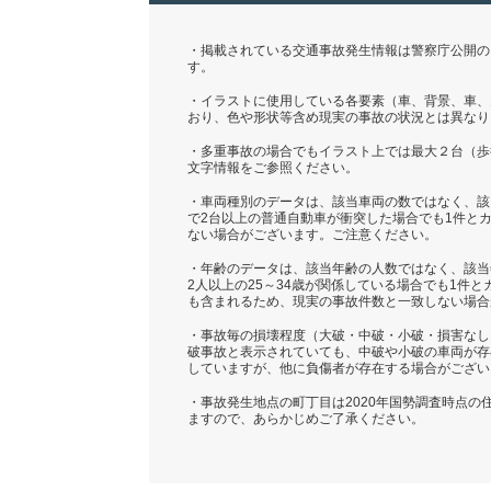
・掲載されている交通事故発生情報は警察庁公開の「
す。
・イラストに使用している各要素（車、背景、車、
おり、色や形状等含め現実の事故の状況とは異なり
・多重事故の場合でもイラスト上では最大２台（歩
文字情報をご参照ください。
・車両種別のデータは、該当車両の数ではなく、該
で2台以上の普通自動車が衝突した場合でも1件と
ない場合がございます。ご注意ください。
・年齢のデータは、該当年齢の人数ではなく、該当
2人以上の25～34歳が関係している場合でも1件
も含まれるため、現実の事故件数と一致しない場合
・事故毎の損壊程度（大破・中破・小破・損害なし
破事故と表示されていても、中破や小破の車両が存
していますが、他に負傷者が存在する場合がござい
・事故発生地点の町丁目は2020年国勢調査時点
ますので、あらかじめご了承ください。