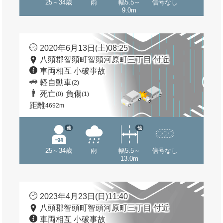
25～34歳
雨
幅5.5～
信号なし
9.0m
2020年6月13日(土)08:25
八頭郡智頭町智頭河原町三丁目 付近
車両相互 小破事故
軽自動車
(2)
死亡
負傷
(0)
(1)
距離
4692m
他
他
25～34歳
雨
幅5.5～
信号なし
13.0m
2023年4月23日(日)11:40
八頭郡智頭町智頭河原町三丁目 付近
車両相互 小破事故