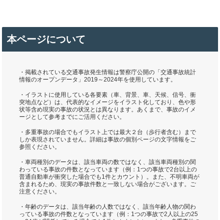
本ページについて
・掲載されている交通事故発生情報は警察庁公開の「交通事故統計
情報のオープンデータ」2019～2024年を使用しています。
・イラストに使用している各要素（車、背景、車、天候、信号、衝
突地点など）は、代表的なイメージをイラスト化しており、色や形
状等含め現実の事故の状況とは異なります。あくまで、事故のイメ
ージとして参考までにご活用ください。
・多重事故の場合でもイラスト上では最大２台（歩行者含む）まで
しか表現されていません。詳細は事故の個別ページの文字情報をご
参照ください。
・車両種別のデータは、該当車両の数ではなく、該当車両種別の関
わっている事故の件数となっています（例：1つの事故で2台以上の
普通自動車が衝突した場合でも1件とカウント）。また、不明車両が
含まれるため、現実の事故件数と一致しない場合がございます。ご
注意ください。
・年齢のデータは、該当年齢の人数ではなく、該当年齢人物の関わ
っている事故の件数となっています（例：1つの事故で2人以上の25