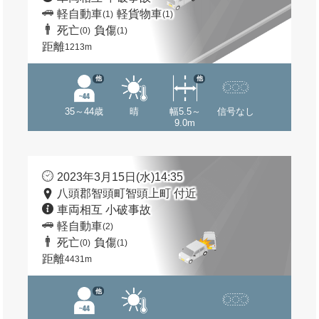
軽自動車
軽貨物車
(1)
(1)
死亡
負傷
(0)
(1)
距離
1213m
他
他
35～44歳
晴
幅5.5～
信号なし
9.0m
2023年3月15日(水)14:35
八頭郡智頭町智頭上町 付近
車両相互 小破事故
軽自動車
(2)
死亡
負傷
(0)
(1)
距離
4431m
他