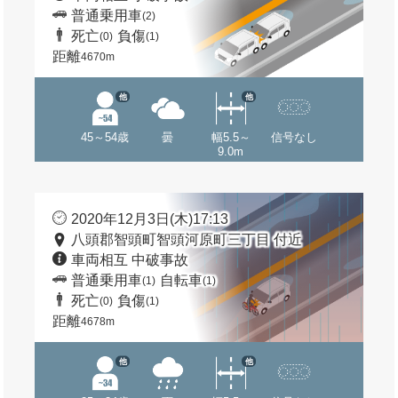
普通乗用車
(2)
死亡
負傷
(0)
(1)
距離
4670m
他
他
45～54歳
曇
幅5.5～
信号なし
9.0m
2020年12月3日(木)17:13
八頭郡智頭町智頭河原町三丁目 付近
車両相互 中破事故
普通乗用車
自転車
(1)
(1)
死亡
負傷
(0)
(1)
距離
4678m
他
他