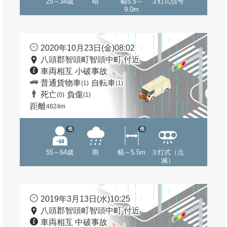
25～34歳
晴
幅5.5～
３灯式信号
9.0m
2020年10月23日(金)08:02
八頭郡智頭町智頭中町 付近
車両相互 小破事故
普通貨物車
自転車
(1)
(1)
死亡
負傷
(0)
(1)
距離
4824m
他
他
55～64歳
雨
幅～5.5m
３灯式（点
滅）
2019年3月13日(水)10:25
八頭郡智頭町智頭中町 付近
車両相互 中破事故