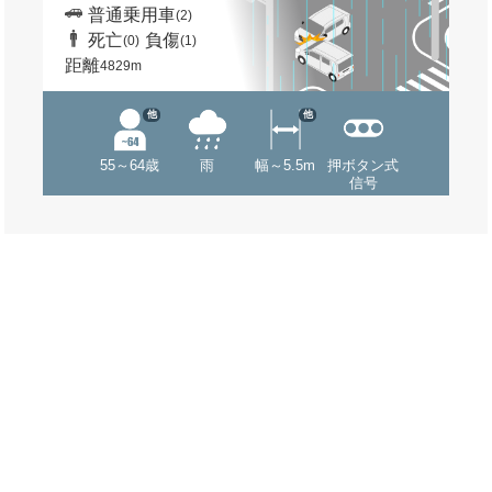
普通乗用車
(2)
死亡
負傷
(0)
(1)
距離
4829m
他
他
55～64歳
雨
幅～5.5m
押ボタン式
信号