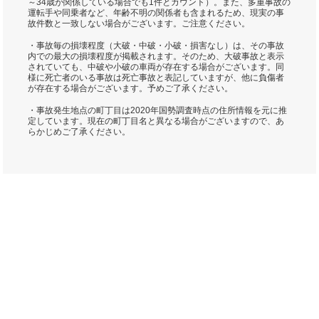
～34歳が関係している場合でも1件とカウント）。また、多重事故の
運転手や同乗者など、年齢不明の関係者も含まれるため、現実の事
故件数と一致しない場合がございます。ご注意ください。
・事故毎の損壊程度（大破・中破・小破・損害なし）は、その事故
内での最大の損壊程度が掲載されます。そのため、大破事故と表示
されていても、中破や小破の車両が存在する場合がございます。同
様に死亡者のいる事故は死亡事故と表記していますが、他に負傷者
が存在する場合がございます。予めご了承ください。
・事故発生地点の町丁目は2020年国勢調査時点の住所情報を元に推
定しています。現在の町丁目名と異なる場合がございますので、あ
らかじめご了承ください。