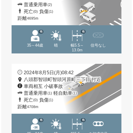
普通乗用車
(2)
死亡
負傷
(0)
(1)
距離
4695m
他
他
35～44歳
晴
幅5.5～
信号なし
13.0m
2024年8月5日(月)08:42
八頭郡智頭町智頭河原町三丁目 付近
車両相互 小破事故
普通乗用車
軽自動車
(1)
(1)
死亡
負傷
(0)
(1)
距離
4708m
他
他