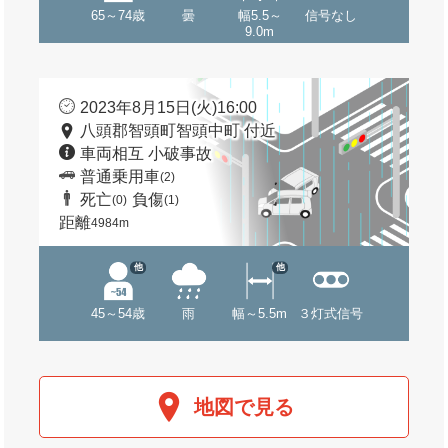
65～74歳
曇
幅5.5～
信号なし
9.0m
2023年8月15日(火)16:00
八頭郡智頭町智頭中町 付近
車両相互 小破事故
普通乗用車
(2)
死亡
負傷
(0)
(1)
距離
4984m
他
他
45～54歳
雨
幅～5.5m
３灯式信号
地図で見る