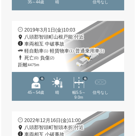
35～44歳
晴
信号なし
2019年3月1日(金)10:03
八頭郡智頭町山根戸能 付近
車両相互 中破事故
軽自動車
軽貨物車
普通乗用車
(1)
(1)
(1)
死亡
負傷
(0)
(2)
距離
4475m
他
他
45～54歳
晴
幅5.5～
信号なし
9.0m
2022年12月16日(金)11:00
八頭郡智頭町智頭本折 付近
車両相互 小破事故