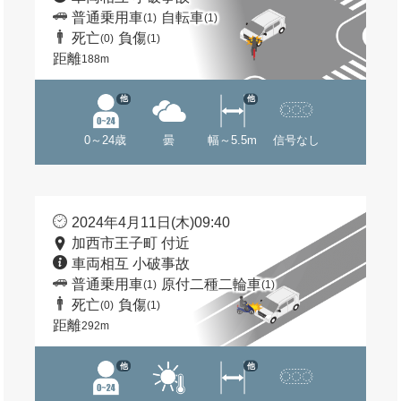
普通乗用車
自転車
(1)
(1)
死亡
負傷
(0)
(1)
距離
188m
他
他
0～24歳
曇
幅～5.5m
信号なし
2024年4月11日(木)09:40
加西市王子町 付近
車両相互 小破事故
普通乗用車
原付二種二輪車
(1)
(1)
死亡
負傷
(0)
(1)
距離
292m
他
他