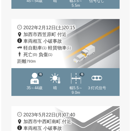
45～54歳
晴
幅3.5～
信号なし
5.5m
2022年2月12日(土)20:15
加西市西笠原町 付近
車両相互 小破事故
軽自動車
軽貨物車
(1)
(1)
死亡
負傷
(0)
(1)
距離
793m
他
他
35～44歳
晴
幅5.5～
３灯式信号
9.0m
2023年5月22日(月)07:40
加西市中西町南町 付近
車両相互 小破事故