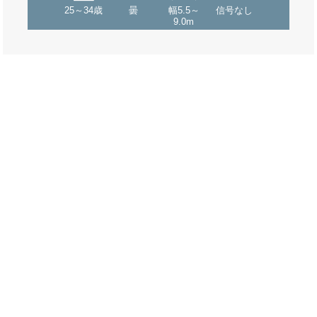
25～34歳
曇
幅5.5～
信号なし
9.0m