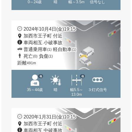
0～24歳
晴
幅～3.5m
信号なし
2024年10月4日(金)19:15
加西市王子町 付近
車両相互 小破事故
普通乗用車
軽自動車
(1)
(1)
死亡
負傷
(0)
(1)
距離
491m
他
他
35～44歳
晴
幅5.5～
３灯式信号
13.0m
2020年1月31日(金)10:15
加西市王子町 付近
車両相互 中破事故