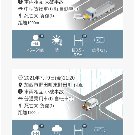
車両相互 大破事故
中型貨物車
軽自動車
(1)
(1)
死亡
負傷
(0)
(1)
距離
1090m
他
他
45～54歳
晴
幅3.5～
信号なし
5.5m
2021年7月9日(金)11:20
加西市野田町東野田町 付近
車両相互 小破事故
普通乗用車
自転車
(1)
(1)
死亡
負傷
(0)
(1)
距離
1100m
他
他