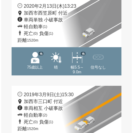
2020年2月13日(木)13:23
加西市西笠原町 付近
車両単独 小破事故
軽自動車
(1)
死亡
負傷
(0)
(1)
距離
1520m
他
他
75歳以上
晴
幅5.5～
信号なし
9.0m
2019年3月9日(土)15:30
加西市三口町 付近
車両相互 小破事故
軽自動車
(2)
死亡
負傷
(0)
(1)
距離
1520m