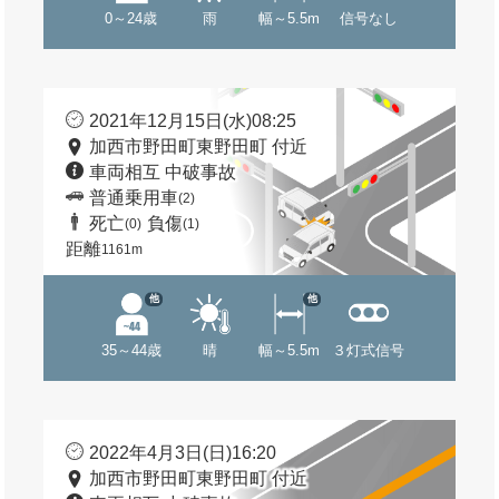
0～24歳
雨
幅～5.5m
信号なし
2021年12月15日(水)08:25
加西市野田町東野田町 付近
車両相互 中破事故
普通乗用車
(2)
死亡
負傷
(0)
(1)
距離
1161m
他
他
35～44歳
晴
幅～5.5m
３灯式信号
2022年4月3日(日)16:20
加西市野田町東野田町 付近