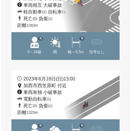
車両相互 大破事故
軽自動車
自転車
(1)
(1)
死亡
負傷
(0)
(1)
距離
1283m
他
他
0～24歳
晴
幅～5.5m
信号なし
2023年6月18日(日)13:00
加西市西笠原町 付近
車両単独 小破事故
電動自転車
(1)
死亡
負傷
(0)
(1)
距離
1325m
他
他