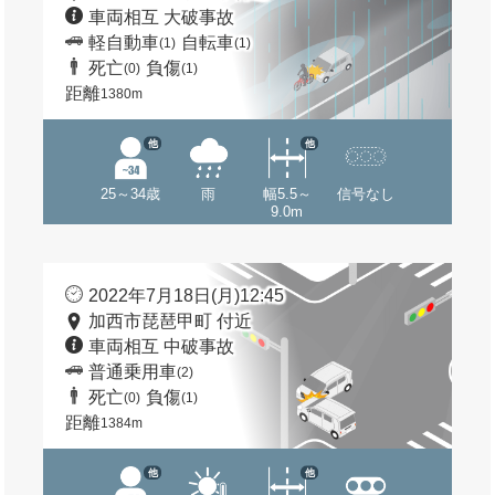
車両相互 大破事故
軽自動車
自転車
(1)
(1)
死亡
負傷
(0)
(1)
距離
1380m
他
他
25～34歳
雨
幅5.5～
信号なし
9.0m
2022年7月18日(月)12:45
加西市琵琶甲町 付近
車両相互 中破事故
普通乗用車
(2)
死亡
負傷
(0)
(1)
距離
1384m
他
他