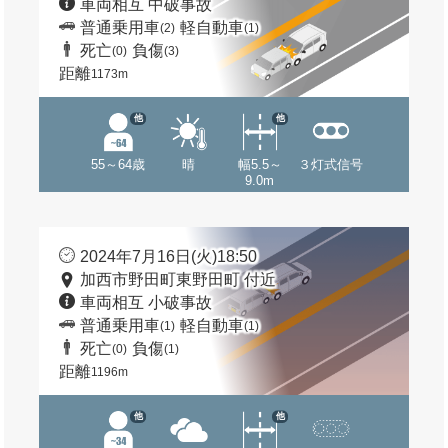
車両相互 中破事故
普通乗用車
軽自動車
(2)
(1)
死亡
負傷
(0)
(3)
距離
1173m
他
他
55～64歳
晴
幅5.5～
３灯式信号
9.0m
2024年7月16日(火)18:50
加西市野田町東野田町 付近
車両相互 小破事故
普通乗用車
軽自動車
(1)
(1)
死亡
負傷
(0)
(1)
距離
1196m
他
他