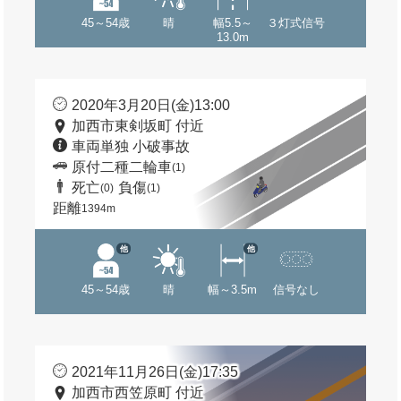
45～54歳
晴
幅5.5～
３灯式信号
13.0m
2020年3月20日(金)13:00
加西市東剣坂町 付近
車両単独 小破事故
原付二種二輪車
(1)
死亡
負傷
(0)
(1)
距離
1394m
他
他
45～54歳
晴
幅～3.5m
信号なし
2021年11月26日(金)17:35
加西市西笠原町 付近