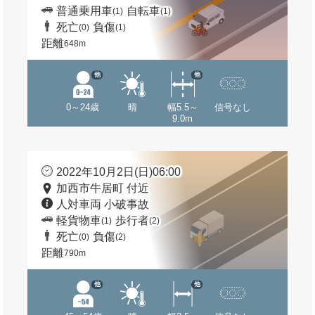
普通乗用車
自転車
(1)
(1)
死亡
負傷
(0)
(1)
距離
648m
他
他
0～24歳
晴
幅5.5～
信号なし
9.0m
2022年10月2日(日)06:00
加西市牛居町 付近
人対車両 小破事故
軽貨物車
歩行者
(1)
(2)
死亡
負傷
(0)
(2)
距離
790m
他
他