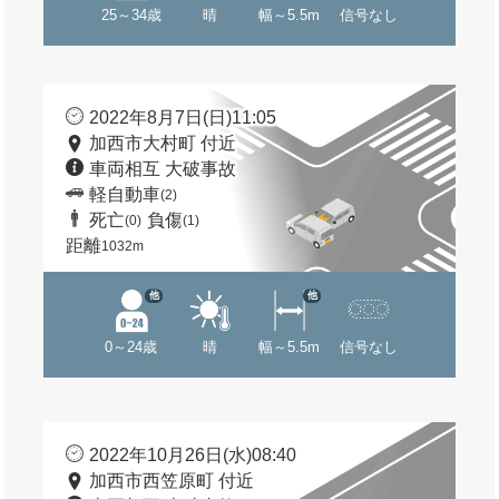
25～34歳
晴
幅～5.5m
信号なし
2022年8月7日(日)11:05
加西市大村町 付近
車両相互 大破事故
軽自動車
(2)
死亡
負傷
(0)
(1)
距離
1032m
他
他
0～24歳
晴
幅～5.5m
信号なし
2022年10月26日(水)08:40
加西市西笠原町 付近