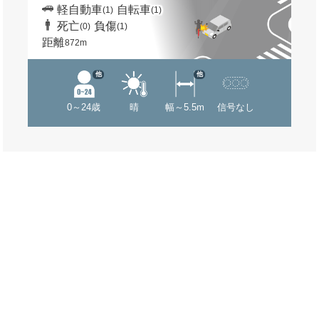
軽自動車
自転車
(1)
(1)
死亡
負傷
(0)
(1)
距離
872m
他
他
0～24歳
晴
幅～5.5m
信号なし