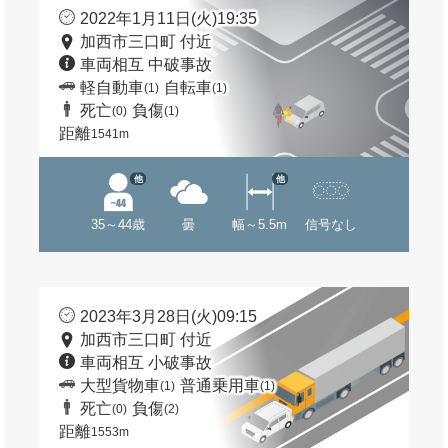
2022年1月11日(火)19:35
加西市三口町 付近
車両相互 中破事故
軽自動車
自転車
(1)
(1)
死亡
負傷
(0)
(1)
距離
1541m
他
他
35～44歳
曇
幅～5.5m
信号なし
2023年3月28日(火)09:15
加西市三口町 付近
車両相互 小破事故
大型貨物車
普通乗用車
(1)
(1)
死亡
負傷
(0)
(2)
距離
1553m