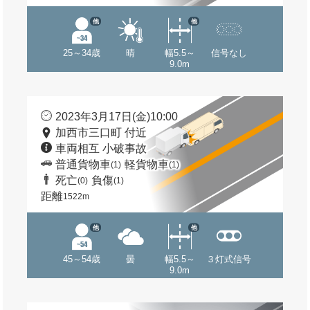
他
他
25～34歳
晴
幅5.5～
信号なし
9.0m
2023年3月17日(金)10:00
加西市三口町 付近
車両相互 小破事故
普通貨物車
軽貨物車
(1)
(1)
死亡
負傷
(0)
(1)
距離
1522m
他
他
45～54歳
曇
幅5.5～
３灯式信号
9.0m