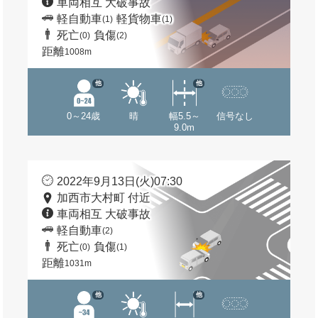
車両相互 大破事故
軽自動車
軽貨物車
(1)
(1)
死亡
負傷
(0)
(2)
距離
1008m
他
他
0～24歳
晴
幅5.5～
信号なし
9.0m
2022年9月13日(火)07:30
加西市大村町 付近
車両相互 大破事故
軽自動車
(2)
死亡
負傷
(0)
(1)
距離
1031m
他
他