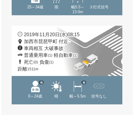
25～34歳
雨
幅5.5～
３灯式信号
13.0m
2019年11月20日(水)08:15
加西市琵琶甲町 付近
車両相互 大破事故
普通乗用車
軽自動車
(1)
(1)
死亡
負傷
(0)
(1)
距離
1511m
他
他
0～24歳
晴
幅～5.5m
信号なし