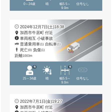
0～24歳
晴
幅5.5～
信号なし
9.0m
2024年12月7日(土)18:38
加西市牛居町 付近
車両相互 小破事故
普通乗用車
自転車
(1)
(1)
死亡
負傷
(0)
(1)
距離
1003m
他
他
25～34歳
晴
幅5.5～
信号なし
9.0m
2022年7月1日(金)19:27
加西市牛居町 付近