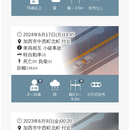
75歳以上
曇
幅～3.5m
信号なし
2024年6月17日(月)19:45
加西市中西町北町 付近
車両相互 小破事故
軽自動車
(2)
死亡
負傷
(0)
(1)
距離
1361m
他
他
0～24歳
雨
幅5.5～
３灯式信号
9.0m
2023年6月9日(金)00:20
加西市中西町北町 付近