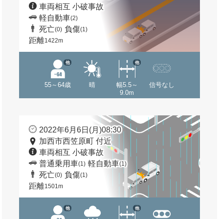
車両相互 小破事故
軽自動車
(2)
死亡
負傷
(0)
(1)
距離
1422m
他
他
55～64歳
晴
幅5.5～
信号なし
9.0m
2022年6月6日(月)08:30
加西市西笠原町 付近
車両相互 小破事故
普通乗用車
軽自動車
(1)
(1)
死亡
負傷
(0)
(1)
距離
1501m
他
他