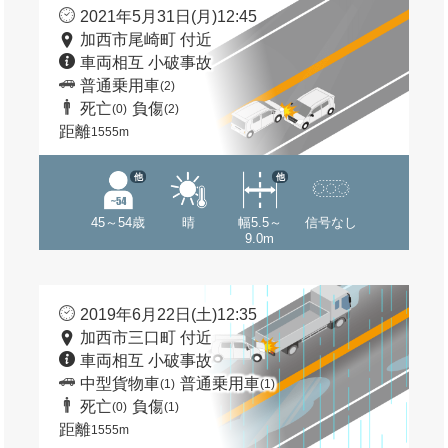
2021年5月31日(月)12:45
加西市尾崎町 付近
車両相互 小破事故
普通乗用車
(2)
死亡
負傷
(0)
(2)
距離
1555m
他
他
45～54歳
晴
幅5.5～
信号なし
9.0m
2019年6月22日(土)12:35
加西市三口町 付近
車両相互 小破事故
中型貨物車
普通乗用車
(1)
(1)
死亡
負傷
(0)
(1)
距離
1555m