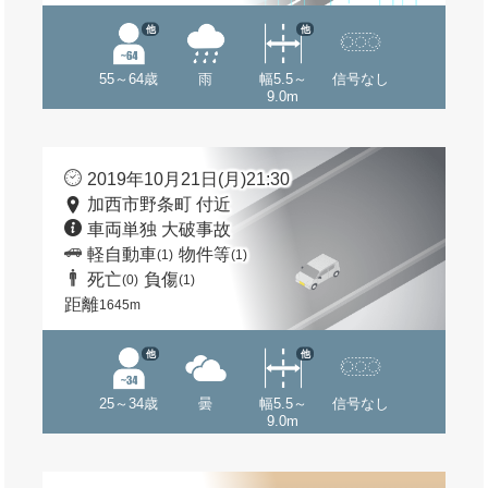
他
他
55～64歳
雨
幅5.5～
信号なし
9.0m
2019年10月21日(月)21:30
加西市野条町 付近
車両単独 大破事故
軽自動車
物件等
(1)
(1)
死亡
負傷
(0)
(1)
距離
1645m
他
他
25～34歳
曇
幅5.5～
信号なし
9.0m