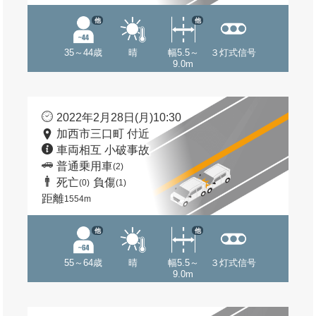
他
他
35～44歳
晴
幅5.5～
３灯式信号
9.0m
2022年2月28日(月)10:30
加西市三口町 付近
車両相互 小破事故
普通乗用車
(2)
死亡
負傷
(0)
(1)
距離
1554m
他
他
55～64歳
晴
幅5.5～
３灯式信号
9.0m