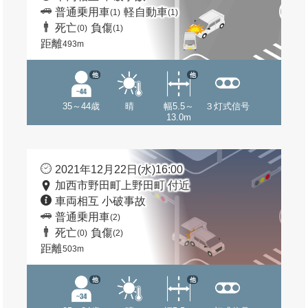
普通乗用車
軽自動車
(1)
(1)
死亡
負傷
(0)
(1)
距離
493m
他
他
35～44歳
晴
幅5.5～
３灯式信号
13.0m
2021年12月22日(水)16:00
加西市野田町上野田町 付近
車両相互 小破事故
普通乗用車
(2)
死亡
負傷
(0)
(2)
距離
503m
他
他