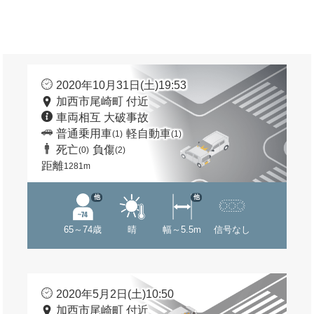
2020年10月31日(土)19:53
加西市尾崎町 付近
車両相互 大破事故
普通乗用車
軽自動車
(1)
(1)
死亡
負傷
(0)
(2)
距離
1281m
他
他
65～74歳
晴
幅～5.5m
信号なし
2020年5月2日(土)10:50
加西市尾崎町 付近