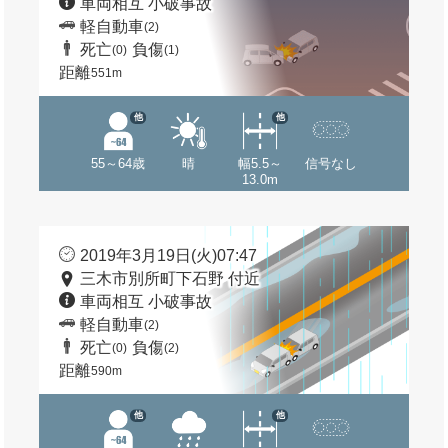
車両相互 小破事故
軽自動車
(2)
死亡
負傷
(0)
(1)
距離
551m
他
他
55～64歳
晴
幅5.5～
信号なし
13.0m
2019年3月19日(火)07:47
三木市別所町下石野 付近
車両相互 小破事故
軽自動車
(2)
死亡
負傷
(0)
(2)
距離
590m
他
他