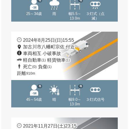
他
他
25～34歳
雨
幅5.5～
３灯式（点
13.0m
滅）
2024年8月25日(日)15:55
加古川市八幡町宗佐 付近
車両相互 小破事故
軽自動車
軽貨物車
(1)
(1)
死亡
負傷
(0)
(1)
距離
910m
他
他
45～54歳
晴
幅9.0～
３灯式信号
13.0m
2021年11月27日(土)23:15