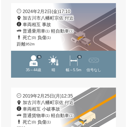
2024年2月2日(金)17:10
加古川市八幡町宗佐 付近
車両相互 事故
普通乗用車
軽自動車
(1)
(1)
死亡
負傷
(0)
(1)
距離
952m
他
他
35～44歳
晴
幅～5.5m
信号なし
2019年2月25日(月)12:35
加古川市八幡町宗佐 付近
車両相互 小破事故
普通貨物車
軽自動車
(1)
(1)
死亡
負傷
(0)
(1)