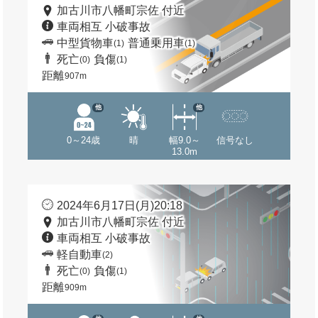
加古川市八幡町宗佐 付近
車両相互 小破事故
中型貨物車
普通乗用車
(1)
(1)
死亡
負傷
(0)
(1)
距離
907m
他
他
0～24歳
晴
幅9.0～
信号なし
13.0m
2024年6月17日(月)20:18
加古川市八幡町宗佐 付近
車両相互 小破事故
軽自動車
(2)
死亡
負傷
(0)
(1)
距離
909m