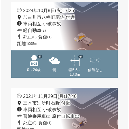
2024年10月8日(火)17:25
加古川市八幡町宗佐 付近
車両相互 小破事故
軽自動車
(2)
死亡
負傷
(0)
(1)
距離
1095m
他
他
0～24歳
曇
幅5.5～
信号なし
13.0m
2021年11月29日(月)17:40
三木市別所町石野 付近
車両相互 小破事故
普通乗用車
原付自転車
(1)
(1)
死亡
負傷
(0)
(1)