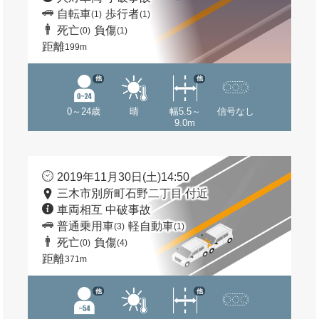
自転車
歩行者
(1)
(1)
死亡
負傷
(0)
(1)
距離
199m
他
他
0～24歳
晴
幅5.5～
信号なし
9.0m
2019年11月30日(土)14:50
三木市別所町石野二丁目 付近
車両相互 中破事故
普通乗用車
軽自動車
(3)
(1)
死亡
負傷
(0)
(4)
距離
371m
他
他