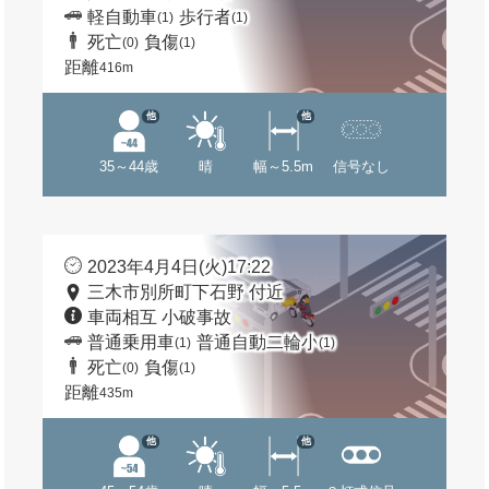
軽自動車
歩行者
(1)
(1)
死亡
負傷
(0)
(1)
距離
416m
他
他
35～44歳
晴
幅～5.5m
信号なし
2023年4月4日(火)17:22
三木市別所町下石野 付近
車両相互 小破事故
普通乗用車
普通自動二輪小
(1)
(1)
死亡
負傷
(0)
(1)
距離
435m
他
他