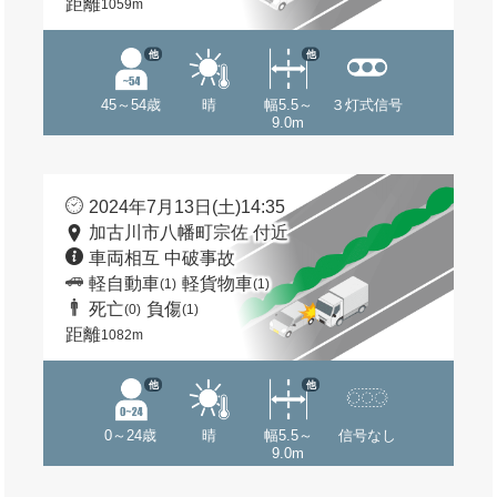
距離
1059m
他
他
45～54歳
晴
幅5.5～
３灯式信号
9.0m
2024年7月13日(土)14:35
加古川市八幡町宗佐 付近
車両相互 中破事故
軽自動車
軽貨物車
(1)
(1)
死亡
負傷
(0)
(1)
距離
1082m
他
他
0～24歳
晴
幅5.5～
信号なし
9.0m