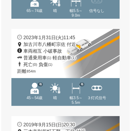
65～74歳
晴
幅5.5～
信号なし
9.0m
2023年1月31日(火)11:45
加古川市八幡町宗佐 付近
車両相互 小破事故
普通乗用車
軽自動車
(1)
(1)
死亡
負傷
(0)
(1)
距離
854m
他
他
45～54歳
晴
幅3.5～
３灯式信号
5.5m
2019年9月15日(日)20:30