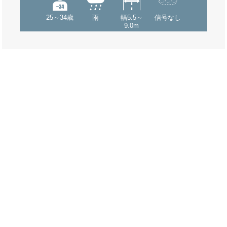
25～34歳
雨
幅5.5～
信号なし
9.0m