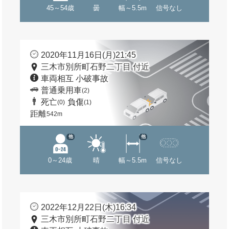
45～54歳
曇
幅～5.5m
信号なし
2020年11月16日(月)21:45
三木市別所町石野二丁目 付近
車両相互 小破事故
普通乗用車
(2)
死亡
負傷
(0)
(1)
距離
542m
他
他
0～24歳
晴
幅～5.5m
信号なし
2022年12月22日(木)16:34
三木市別所町石野二丁目 付近