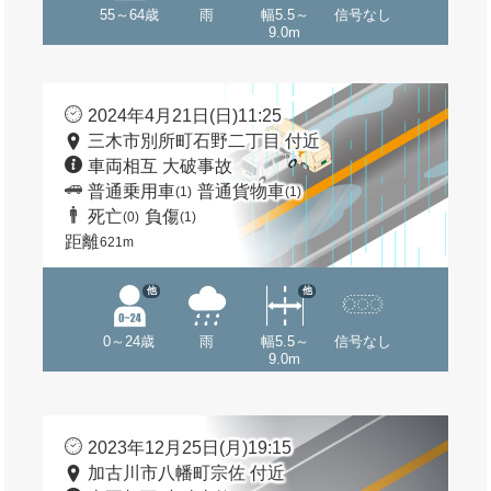
55～64歳
雨
幅5.5～
信号なし
9.0m
2024年4月21日(日)11:25
三木市別所町石野二丁目 付近
車両相互 大破事故
普通乗用車
普通貨物車
(1)
(1)
死亡
負傷
(0)
(1)
距離
621m
他
他
0～24歳
雨
幅5.5～
信号なし
9.0m
2023年12月25日(月)19:15
加古川市八幡町宗佐 付近