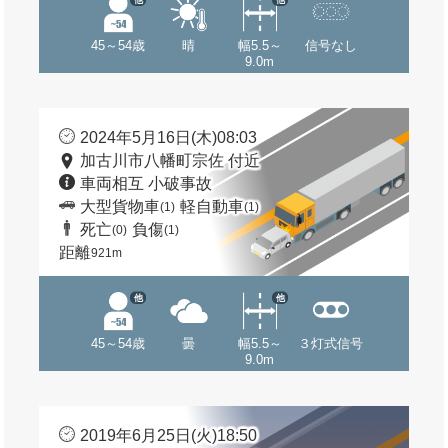
45～54歳
晴
幅5.5～
信号なし
9.0m
2024年5月16日(木)08:03
加古川市八幡町宗佐 付近
車両相互 小破事故
大型貨物車
軽自動車
(1)
(1)
死亡
負傷
(0)
(1)
距離
921m
他
他
45～54歳
曇
幅5.5～
３灯式信号
9.0m
2019年6月25日(火)18:50