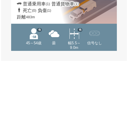
普通乗用車
普通貨物車
(1)
(1)
死亡
負傷
(0)
(1)
距離
483m
他
他
45～54歳
曇
幅5.5～
信号なし
9.0m