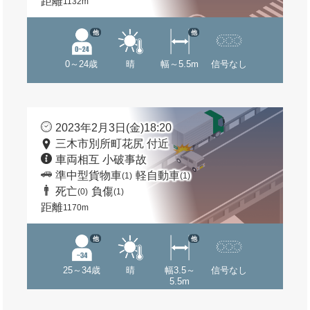
距離
1132m
他
他
0～24歳
晴
幅～5.5m
信号なし
2023年2月3日(金)18:20
三木市別所町花尻 付近
車両相互 小破事故
準中型貨物車
軽自動車
(1)
(1)
死亡
負傷
(0)
(1)
距離
1170m
他
他
25～34歳
晴
幅3.5～
信号なし
5.5m