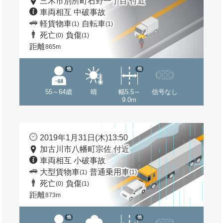
三木市別所町石野一丁目 付近
車両相互 中破事故
軽貨物車
自転車
(1)
(1)
死亡
負傷
(0)
(1)
距離
865m
他
他
55～64歳
晴
幅5.5～
信号なし
9.0m
2019年1月31日(木)13:50
加古川市八幡町宗佐 付近
車両相互 小破事故
大型貨物車
普通乗用車
(1)
(1)
死亡
負傷
(0)
(1)
距離
873m
他
他