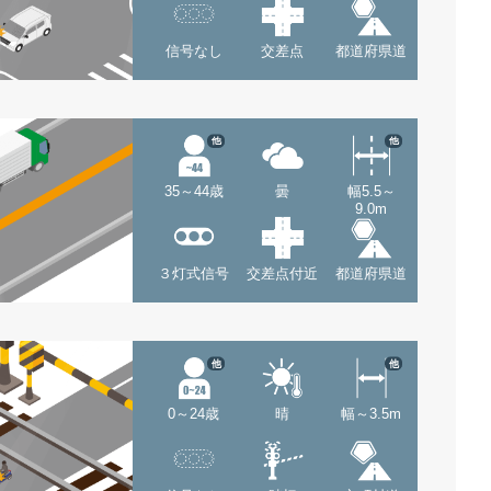
信号なし
交差点
都道府県道
他
他
35～44歳
曇
幅5.5～
9.0m
３灯式信号
交差点付近
都道府県道
他
他
0～24歳
晴
幅～3.5m