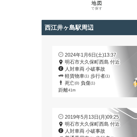
地図
で探す
西江井ヶ島駅周辺
2024年1月6日(土)13:37
明石市大久保町西島 付近
人対車両 小破事故
軽貨物車
歩行者
(1)
(1)
死亡
負傷
(0)
(1)
距離
41m
2019年5月13日(月)09:25
明石市大久保町西島 付近
人対車両 小破事故