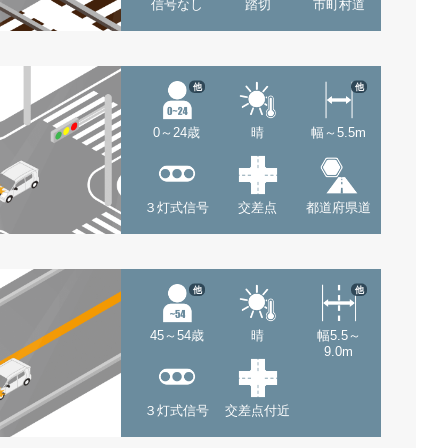
信号なし
踏切
市町村道
他
他
0～24歳
晴
幅～5.5m
３灯式信号
交差点
都道府県道
他
他
45～54歳
晴
幅5.5～
9.0m
３灯式信号
交差点付近