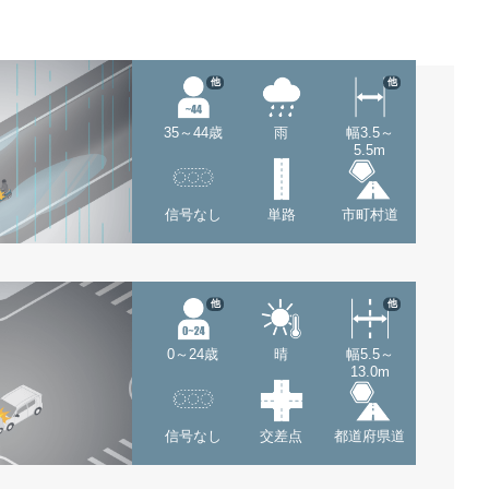
他
他
35～44歳
雨
幅3.5～
5.5m
信号なし
単路
市町村道
他
他
0～24歳
晴
幅5.5～
13.0m
信号なし
交差点
都道府県道