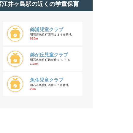
西江井ヶ島駅の近くの学童保育
錦浦児童クラブ
明石市魚住町西岡１３４９番地
915m
錦が丘児童クラブ
明石市魚住町錦が丘１-１７-５
1.2km
魚住児童クラブ
明石市魚住町清水５７０番地
2km