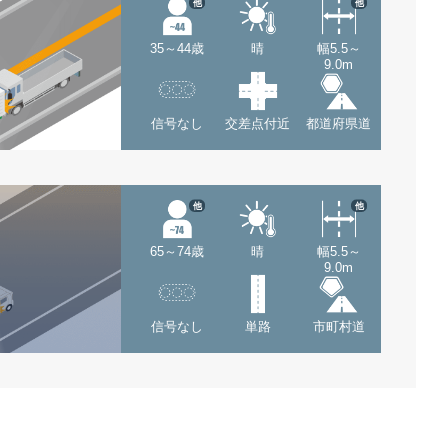
他
他
35～44歳
晴
幅5.5～
9.0m
信号なし
交差点付近
都道府県道
他
他
65～74歳
晴
幅5.5～
9.0m
信号なし
単路
市町村道