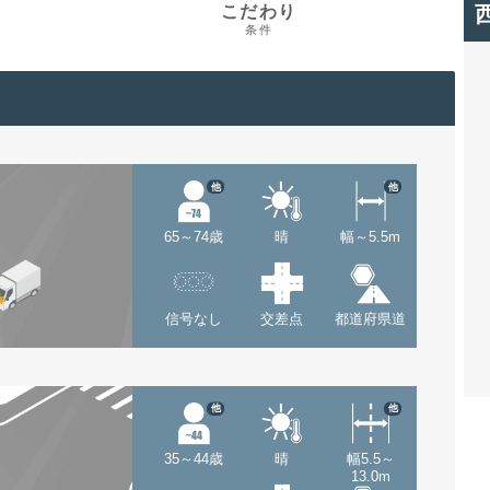
こだわり
条件
他
他
65～74歳
晴
幅～5.5m
信号なし
交差点
都道府県道
他
他
35～44歳
晴
幅5.5～
13.0m