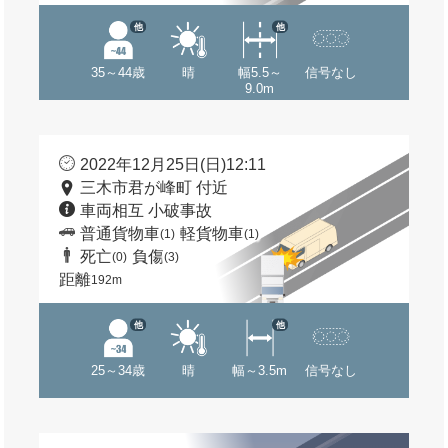
他
他
35～44歳
晴
幅5.5～
信号なし
9.0m
2022年12月25日(日)12:11
三木市君が峰町 付近
車両相互 小破事故
普通貨物車
軽貨物車
(1)
(1)
死亡
負傷
(0)
(3)
距離
192m
他
他
25～34歳
晴
幅～3.5m
信号なし