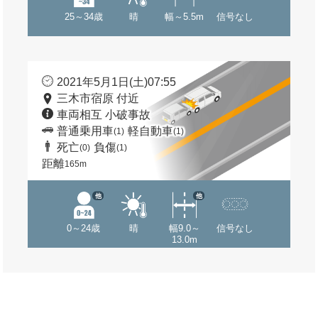
25～34歳
晴
幅～5.5m
信号なし
2021年5月1日(土)07:55
三木市宿原 付近
車両相互 小破事故
普通乗用車
軽自動車
(1)
(1)
死亡
負傷
(0)
(1)
距離
165m
他
他
0～24歳
晴
幅9.0～
信号なし
13.0m