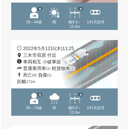
他
他
35～44歳
晴
幅9.0～
３灯式信号
13.0m
2022年5月12日(木)11:25
三木市宿原 付近
車両相互 小破事故
普通乗用車
軽貨物車
(1)
(1)
死亡
負傷
(0)
(1)
距離
171m
他
他
65～74歳
雨
幅9.0～
３灯式信号
13.0m