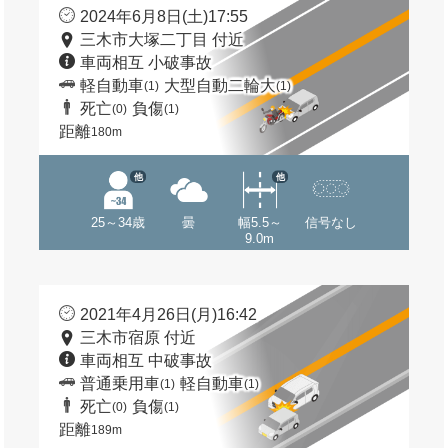
2024年6月8日(土)17:55
三木市大塚二丁目 付近
車両相互 小破事故
軽自動車
大型自動二輪大
(1)
(1)
死亡
負傷
(0)
(1)
距離
180m
他
他
25～34歳
曇
幅5.5～
信号なし
9.0m
2021年4月26日(月)16:42
三木市宿原 付近
車両相互 中破事故
普通乗用車
軽自動車
(1)
(1)
死亡
負傷
(0)
(1)
距離
189m