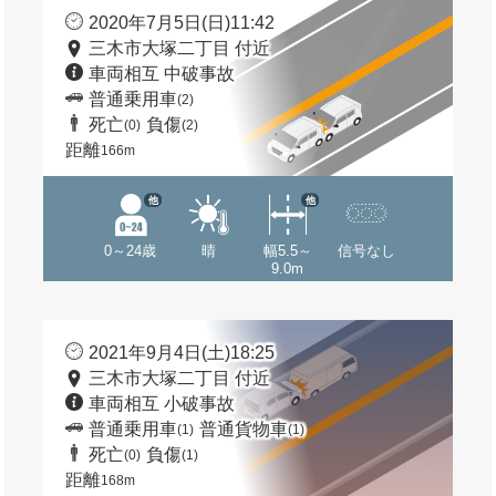
2020年7月5日(日)11:42
三木市大塚二丁目 付近
車両相互 中破事故
普通乗用車
(2)
死亡
負傷
(0)
(2)
距離
166m
他
他
0～24歳
晴
幅5.5～
信号なし
9.0m
2021年9月4日(土)18:25
三木市大塚二丁目 付近
車両相互 小破事故
普通乗用車
普通貨物車
(1)
(1)
死亡
負傷
(0)
(1)
距離
168m