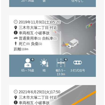
25～34歳
曇
信号なし
2019年11月9日(土)05:20
三木市大塚二丁目 付近
車両相互 小破事故
普通乗用車
自転車
(1)
(1)
死亡
負傷
(0)
(1)
距離
118m
他
他
65～74歳
晴
幅5.5～
３灯式信号
13.0m
2021年6月29日(火)17:50
三木市大塚二丁目 付近
車両相互 小破事故