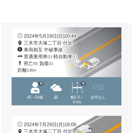
2024年5月19日(日)20:44
三木市大塚二丁目 付近
車両相互 中破事故
普通乗用車
軽自動車
(1)
(1)
死亡
負傷
(0)
(1)
距離
136m
他
他
45～54歳
曇
幅5.5～
信号なし
9.0m
2024年7月29日(月)16:00
三木市大塚二丁目 付近