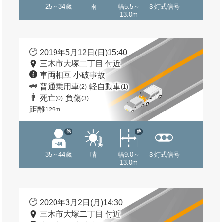
25～34歳
雨
幅5.5～
３灯式信号
13.0m
2019年5月12日(日)15:40
三木市大塚二丁目 付近
車両相互 小破事故
普通乗用車
軽自動車
(2)
(1)
死亡
負傷
(0)
(3)
距離
129m
他
他
35～44歳
晴
幅9.0～
３灯式信号
13.0m
2020年3月2日(月)14:30
三木市大塚二丁目 付近