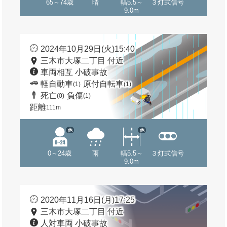
65～74歳
晴
幅5.5～
３灯式信号
9.0m
2024年10月29日(火)15:40
三木市大塚二丁目 付近
車両相互 小破事故
軽自動車
原付自転車
(1)
(1)
死亡
負傷
(0)
(1)
距離
111m
他
他
0～24歳
雨
幅5.5～
３灯式信号
9.0m
2020年11月16日(月)17:25
三木市大塚二丁目 付近
人対車両 小破事故