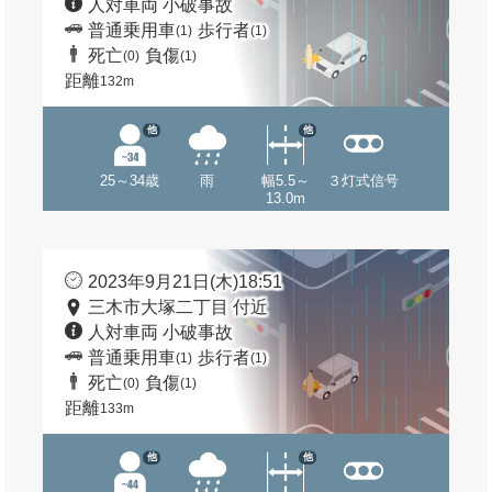
人対車両 小破事故
普通乗用車
歩行者
(1)
(1)
死亡
負傷
(0)
(1)
距離
132m
他
他
25～34歳
雨
幅5.5～
３灯式信号
13.0m
2023年9月21日(木)18:51
三木市大塚二丁目 付近
人対車両 小破事故
普通乗用車
歩行者
(1)
(1)
死亡
負傷
(0)
(1)
距離
133m
他
他