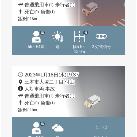
普通乗用車
歩行者
(1)
(1)
死亡
負傷
(0)
(1)
距離
116m
他
他
55～64歳
晴
幅5.5～
３灯式信号
13.0m
2023年1月18日(水)19:37
三木市大塚二丁目 付近
人対車両 事故
普通乗用車
歩行者
(1)
(1)
死亡
負傷
(0)
(1)
距離
118m
他