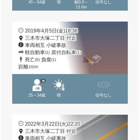
45～54歳
雨
幅9.0～
信号なし
13.0m
2019年4月5日(金)18:38
三木市大塚二丁目 付近
車両相互 小破事故
軽自動車
原付自転車
(1)
(1)
死亡
負傷
(0)
(1)
距離
102m
他
25～34歳
晴
信号なし
2022年3月22日(火)22:20
三木市大塚二丁目 付近
車両相互 小破事故