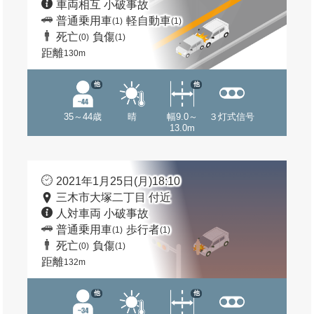
車両相互 小破事故
普通乗用車
軽自動車
(1)
(1)
死亡
負傷
(0)
(1)
距離
130m
他
他
35～44歳
晴
幅9.0～
３灯式信号
13.0m
2021年1月25日(月)18:10
三木市大塚二丁目 付近
人対車両 小破事故
普通乗用車
歩行者
(1)
(1)
死亡
負傷
(0)
(1)
距離
132m
他
他