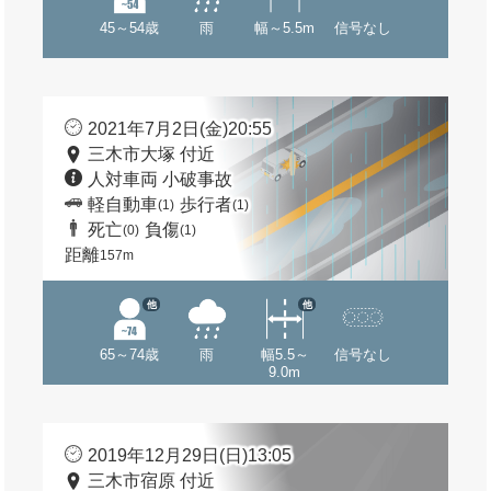
45～54歳
雨
幅～5.5m
信号なし
2021年7月2日(金)20:55
三木市大塚 付近
人対車両 小破事故
軽自動車
歩行者
(1)
(1)
死亡
負傷
(0)
(1)
距離
157m
他
他
65～74歳
雨
幅5.5～
信号なし
9.0m
2019年12月29日(日)13:05
三木市宿原 付近