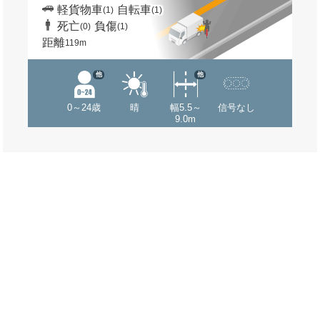
軽貨物車
自転車
(1)
(1)
死亡
負傷
(0)
(1)
距離
119m
他
他
0～24歳
晴
幅5.5～
信号なし
9.0m