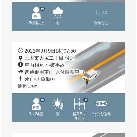
他
75歳以上
雨
信号なし
2021年9月9日(木)07:50
三木市大塚二丁目 付近
車両相互 小破事故
普通乗用車
原付自転車
(1)
(1)
死亡
負傷
(0)
(1)
距離
178m
他
他
0～24歳
晴
幅5.5～
３灯式信号
9.0m