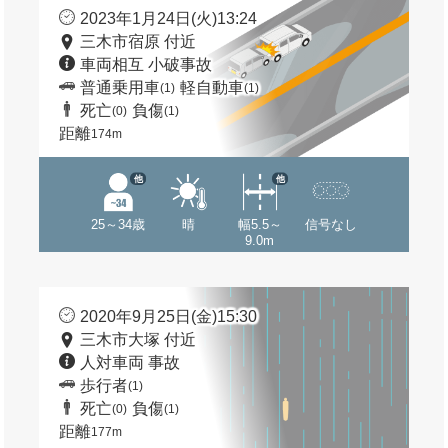
2023年1月24日(火)13:24
三木市宿原 付近
車両相互 小破事故
普通乗用車
軽自動車
(1)
(1)
死亡
負傷
(0)
(1)
距離
174m
他
他
25～34歳
晴
幅5.5～
信号なし
9.0m
2020年9月25日(金)15:30
三木市大塚 付近
人対車両 事故
歩行者
(1)
死亡
負傷
(0)
(1)
距離
177m