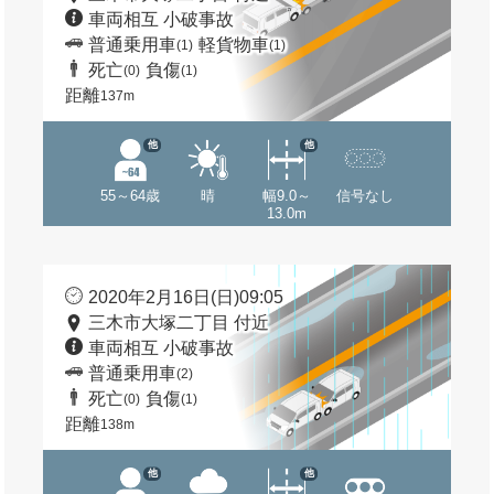
車両相互 小破事故
普通乗用車
軽貨物車
(1)
(1)
死亡
負傷
(0)
(1)
距離
137m
他
他
55～64歳
晴
幅9.0～
信号なし
13.0m
2020年2月16日(日)09:05
三木市大塚二丁目 付近
車両相互 小破事故
普通乗用車
(2)
死亡
負傷
(0)
(1)
距離
138m
他
他