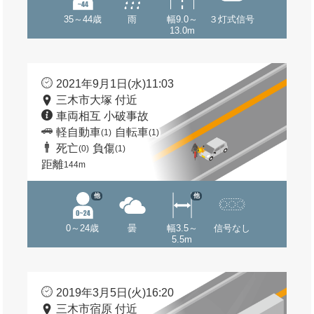
35～44歳
雨
幅9.0～
３灯式信号
13.0m
2021年9月1日(水)11:03
三木市大塚 付近
車両相互 小破事故
軽自動車
自転車
(1)
(1)
死亡
負傷
(0)
(1)
距離
144m
他
他
0～24歳
曇
幅3.5～
信号なし
5.5m
2019年3月5日(火)16:20
三木市宿原 付近