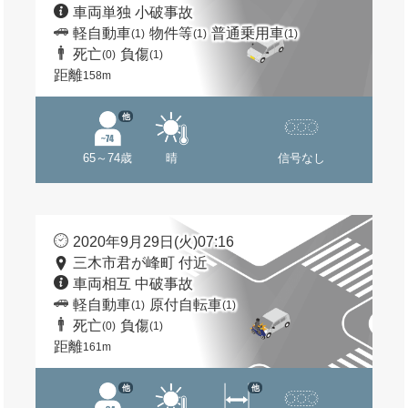
車両単独 小破事故
軽自動車
物件等
普通乗用車
(1)
(1)
(1)
死亡
負傷
(0)
(1)
距離
158m
他
65～74歳
晴
信号なし
2020年9月29日(火)07:16
三木市君が峰町 付近
車両相互 中破事故
軽自動車
原付自転車
(1)
(1)
死亡
負傷
(0)
(1)
距離
161m
他
他