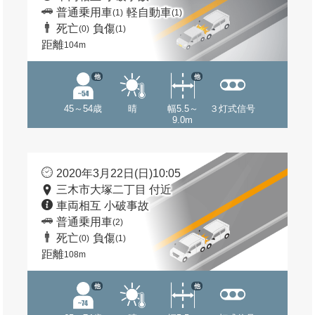
普通乗用車
軽自動車
(1)
(1)
死亡
負傷
(0)
(1)
距離
104m
他
他
45～54歳
晴
幅5.5～
３灯式信号
9.0m
2020年3月22日(日)10:05
三木市大塚二丁目 付近
車両相互 小破事故
普通乗用車
(2)
死亡
負傷
(0)
(1)
距離
108m
他
他