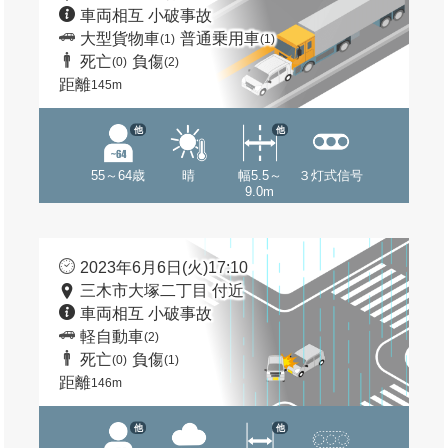
車両相互 小破事故
大型貨物車
普通乗用車
(1)
(1)
死亡
負傷
(0)
(2)
距離
145m
他
他
55～64歳
晴
幅5.5～
３灯式信号
9.0m
2023年6月6日(火)17:10
三木市大塚二丁目 付近
車両相互 小破事故
軽自動車
(2)
死亡
負傷
(0)
(1)
距離
146m
他
他