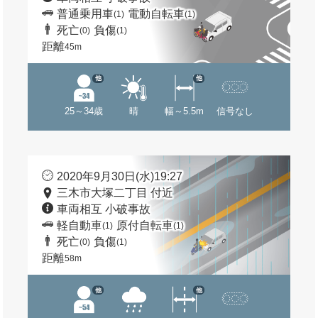
普通乗用車
電動自転車
(1)
(1)
死亡
負傷
(0)
(1)
距離
45m
他
他
25～34歳
晴
幅～5.5m
信号なし
2020年9月30日(水)19:27
三木市大塚二丁目 付近
車両相互 小破事故
軽自動車
原付自転車
(1)
(1)
死亡
負傷
(0)
(1)
距離
58m
他
他