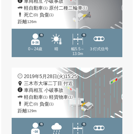
車両相互 小破事故
軽自動車
原付二種二輪車
(1)
(1)
死亡
負傷
(0)
(1)
距離
126m
他
他
0～24歳
晴
幅5.5～
３灯式信号
13.0m
2019年5月28日(火)15:25
三木市大塚二丁目 付近
車両相互 小破事故
軽自動車
軽貨物車
(1)
(1)
死亡
負傷
(0)
(1)
距離
129m
他
他