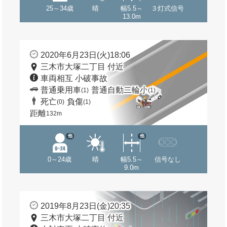
25～34歳
晴
幅5.5～
３灯式信号
13.0m
2020年6月23日(火)18:06
三木市大塚二丁目 付近
車両相互 小破事故
普通乗用車
普通自動二輪小
(1)
(1)
死亡
負傷
(0)
(1)
距離
132m
他
他
0～24歳
晴
幅5.5～
信号なし
9.0m
2019年8月23日(金)20:35
三木市大塚二丁目 付近