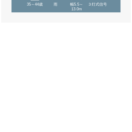
35～44歳
雨
幅5.5～
３灯式信号
13.0m