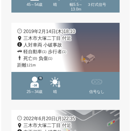
45～54歳
晴
幅5.5～
３灯式信号
13.0m
2019年2月14日(木)18:10
三木市大塚二丁目 付近
人対車両 小破事故
軽自動車
歩行者
(1)
(1)
死亡
負傷
(0)
(1)
距離
121m
他
25～34歳
晴
信号なし
2022年6月20日(月)22:35
三木市大塚二丁目 付近