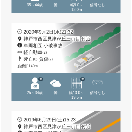
35～44歳
曇
幅9.0～
信号なし
13.0m
2020年9月2日(水)21:32
神戸市西区見津が丘三丁目 付近
車両相互 小破事故
軽自動車
(2)
死亡
負傷
(0)
(2)
距離
1140m
他
他
25～34歳
曇
幅13.0～
信号なし
19.5m
2019年6月29日(土)15:23
神戸市西区見津が丘三丁目 付近