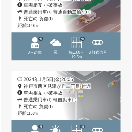
車両相互 小破事故
普通乗用車
普通自動二輪小
(1)
(1)
死亡
負傷
(0)
(1)
距離
1148m
他
他
0～24歳
曇
幅13.0～
３灯式信号
19.5m
2024年1月5日(金)20:05
神戸市西区見津が丘二丁目 付近
車両相互 小破事故
普通乗用車
軽自動車
(1)
(1)
死亡
負傷
(0)
(1)
距離
1153m
他
他