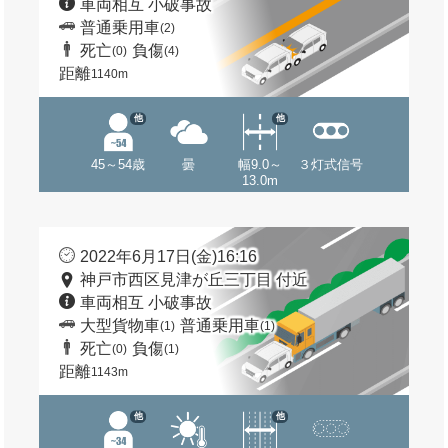
車両相互 小破事故
普通乗用車
(2)
死亡
負傷
(0)
(4)
距離
1140m
他
他
45～54歳
曇
幅9.0～
３灯式信号
13.0m
2022年6月17日(金)16:16
神戸市西区見津が丘三丁目 付近
車両相互 小破事故
大型貨物車
普通乗用車
(1)
(1)
死亡
負傷
(0)
(1)
距離
1143m
他
他