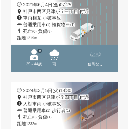
2021年6月4日(金)07:25
神戸市西区見津が丘三丁目 付近
車両相互 小破事故
普通乗用車
軽貨物車
(1)
(1)
死亡
負傷
(0)
(3)
距離
1219m
他
35～44歳
雨
信号なし
2024年3月5日(火)18:30
神戸市西区見津が丘四丁目 付近
人対車両 小破事故
普通乗用車
歩行者
(1)
(1)
死亡
負傷
(0)
(1)
距離
1232m