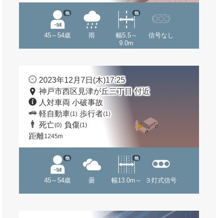
他
他
45～54歳
雨
幅5.5～
信号なし
9.0m
2023年12月7日(木)17:25
神戸市西区見津が丘三丁目 付近
人対車両 小破事故
軽自動車
歩行者
(1)
(1)
死亡
負傷
(0)
(1)
距離
1245m
他
他
45～54歳
曇
幅13.0m～
３灯式信号