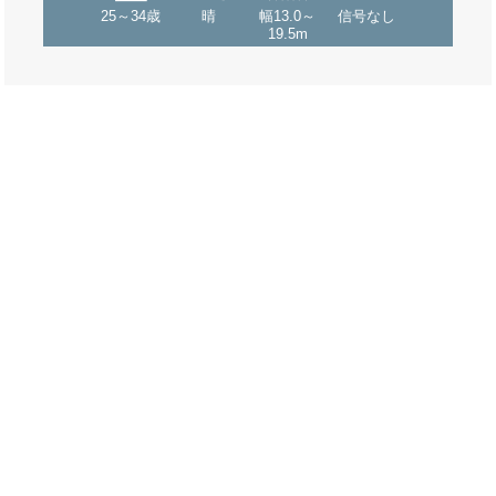
25～34歳
晴
幅13.0～
信号なし
19.5m