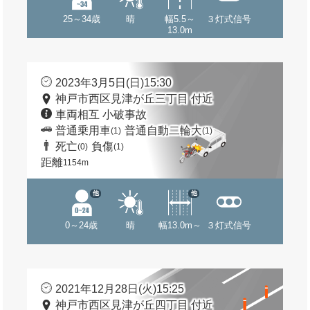
25～34歳
晴
幅5.5～
３灯式信号
13.0m
2023年3月5日(日)15:30
神戸市西区見津が丘三丁目 付近
車両相互 小破事故
普通乗用車
普通自動二輪大
(1)
(1)
死亡
負傷
(0)
(1)
距離
1154m
他
他
0～24歳
晴
幅13.0m～
３灯式信号
2021年12月28日(火)15:25
神戸市西区見津が丘四丁目 付近