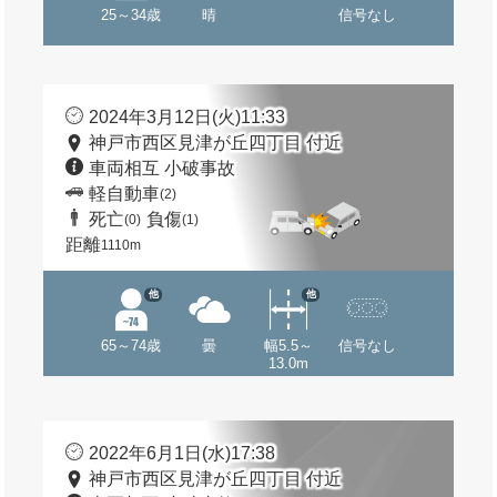
25～34歳
晴
信号なし
2024年3月12日(火)11:33
神戸市西区見津が丘四丁目 付近
車両相互 小破事故
軽自動車
(2)
死亡
負傷
(0)
(1)
距離
1110m
他
他
65～74歳
曇
幅5.5～
信号なし
13.0m
2022年6月1日(水)17:38
神戸市西区見津が丘四丁目 付近