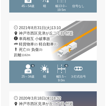
45～54歳
晴
幅13.0～
信号なし
19.5m
2021年8月31日(火)13:10
神戸市西区見津が丘二丁目 付近
車両相互 小破事故
軽貨物車
軽自動車
(2)
(1)
死亡
負傷
(0)
(3)
距離
1162m
他
他
25～34歳
晴
幅5.5～
３灯式信号
9.0m
2020年3月18日(水)18:32
神戸市西区見津が丘二丁目 付近