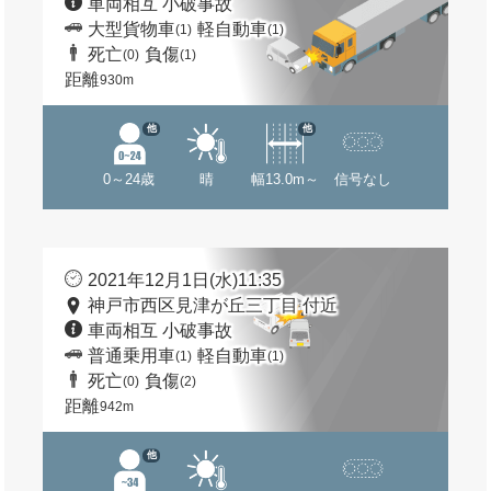
車両相互 小破事故
大型貨物車
軽自動車
(1)
(1)
死亡
負傷
(0)
(1)
距離
930m
他
他
0～24歳
晴
幅13.0m～
信号なし
2021年12月1日(水)11:35
神戸市西区見津が丘三丁目 付近
車両相互 小破事故
普通乗用車
軽自動車
(1)
(1)
死亡
負傷
(0)
(2)
距離
942m
他