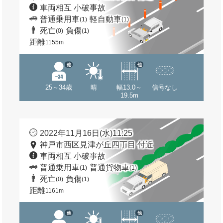
車両相互 小破事故
普通乗用車
軽自動車
(1)
(1)
死亡
負傷
(0)
(1)
距離
1155m
他
他
25～34歳
晴
幅13.0～
信号なし
19.5m
2022年11月16日(水)11:25
神戸市西区見津が丘四丁目 付近
車両相互 小破事故
普通乗用車
普通貨物車
(1)
(1)
死亡
負傷
(0)
(1)
距離
1161m
他
他