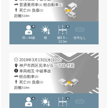
普通乗用車
軽自動車
(1)
(1)
死亡
負傷
(0)
(1)
距離
519m
他
他
35～44歳
晴
幅5.5～
信号なし
13.0m
2019年3月13日(水)10:07
神戸市西区見津が丘一丁目 付近
車両相互 中破事故
軽自動車
(2)
死亡
負傷
(0)
(1)
距離
519m
他
他