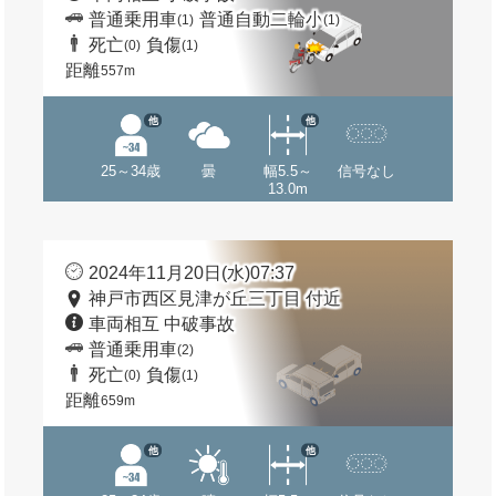
普通乗用車
普通自動二輪小
(1)
(1)
死亡
負傷
(0)
(1)
距離
557m
他
他
25～34歳
曇
幅5.5～
信号なし
13.0m
2024年11月20日(水)07:37
神戸市西区見津が丘三丁目 付近
車両相互 中破事故
普通乗用車
(2)
死亡
負傷
(0)
(1)
距離
659m
他
他