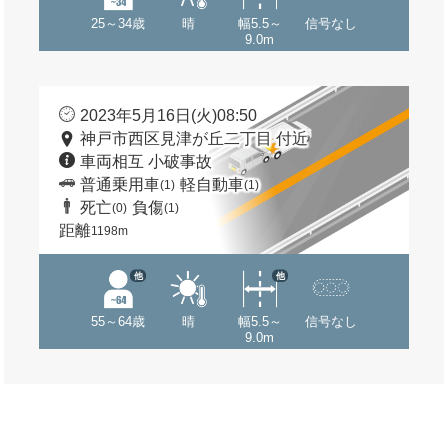
25～34歳
晴
幅5.5～
信号なし
9.0m
2023年5月16日(火)08:50
神戸市西区見津が丘二丁目 付近
車両相互 小破事故
普通乗用車
軽自動車
(1)
(1)
死亡
負傷
(0)
(1)
距離
1198m
他
他
55～64歳
晴
幅5.5～
信号なし
9.0m