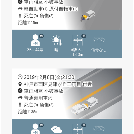
車両相互 小破事故
軽自動車
原付自転車
(1)
(1)
死亡
負傷
(0)
(2)
距離
1115m
他
他
35～44歳
晴
幅5.5～
信号なし
13.0m
2019年2月8日(金)21:30
神戸市西区見津が丘三丁目 付近
車両相互 小破事故
普通乗用車
(2)
死亡
負傷
(0)
(2)
距離
1138m
他
他