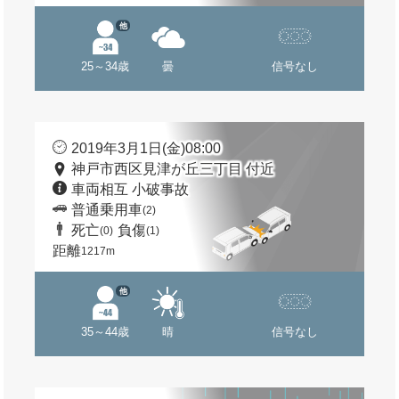
他
25～34歳
曇
信号なし
2019年3月1日(金)08:00
神戸市西区見津が丘三丁目 付近
車両相互 小破事故
普通乗用車
(2)
死亡
負傷
(0)
(1)
距離
1217m
他
35～44歳
晴
信号なし