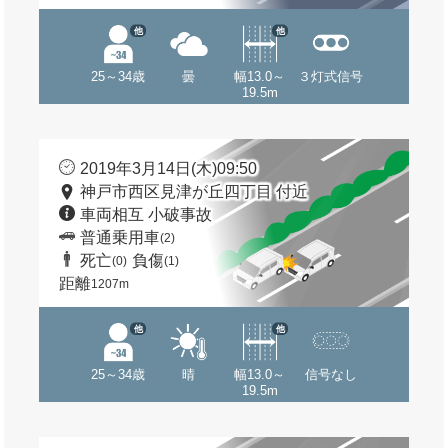
他
他
25～34歳
曇
幅13.0～
３灯式信号
19.5m
2019年3月14日(木)09:50
神戸市西区見津が丘四丁目 付近
車両相互 小破事故
普通乗用車
(2)
死亡
負傷
(0)
(1)
距離
1207m
他
他
25～34歳
晴
幅13.0～
信号なし
19.5m