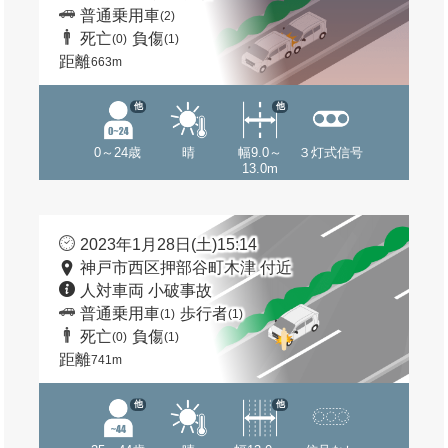
普通乗用車
(2)
死亡
負傷
(0)
(1)
距離
663m
他
他
0～24歳
晴
幅9.0～
３灯式信号
13.0m
2023年1月28日(土)15:14
神戸市西区押部谷町木津 付近
人対車両 小破事故
普通乗用車
歩行者
(1)
(1)
死亡
負傷
(0)
(1)
距離
741m
他
他