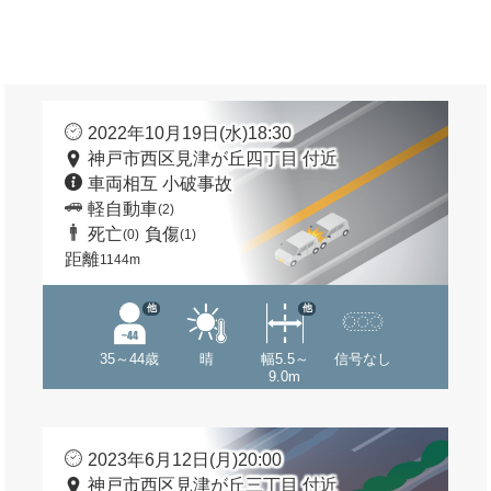
2022年10月19日(水)18:30
神戸市西区見津が丘四丁目 付近
車両相互 小破事故
軽自動車
(2)
死亡
負傷
(0)
(1)
距離
1144m
他
他
35～44歳
晴
幅5.5～
信号なし
9.0m
2023年6月12日(月)20:00
神戸市西区見津が丘三丁目 付近