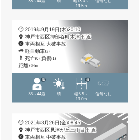
35～44歳
晴
幅13.0～
信号なし
19.5m
2019年9月19日(木)20:10
神戸市西区押部谷町木津 付近
車両相互 大破事故
軽自動車
(2)
死亡
負傷
(0)
(1)
距離
764m
他
他
35～44歳
晴
幅5.5～
信号なし
13.0m
2021年3月26日(金)08:45
神戸市西区見津が丘三丁目 付近
車両相互 中破事故