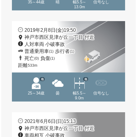
35～44歳
晴
幅5.5～
信号なし
13.0m
2019年2月8日(金)19:50
神戸市西区見津が丘一丁目 付近
人対車両 小破事故
普通乗用車
歩行者
(1)
(1)
死亡
負傷
(0)
(1)
距離
533m
他
他
25～34歳
曇
幅5.5～
信号なし
9.0m
2021年6月6日(日)15:13
神戸市西区見津が丘一丁目 付近
車両相互 小破事故