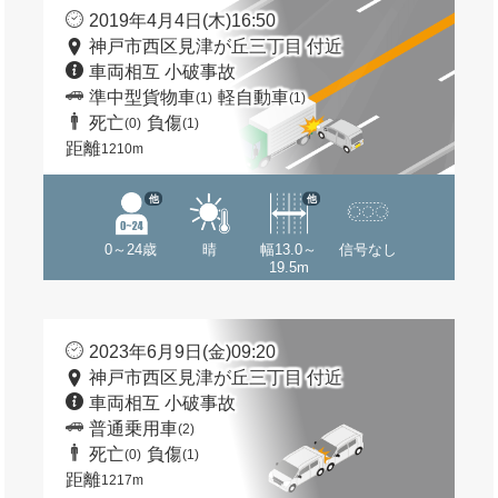
2019年4月4日(木)16:50
神戸市西区見津が丘三丁目 付近
車両相互 小破事故
準中型貨物車
軽自動車
(1)
(1)
死亡
負傷
(0)
(1)
距離
1210m
他
他
0～24歳
晴
幅13.0～
信号なし
19.5m
2023年6月9日(金)09:20
神戸市西区見津が丘三丁目 付近
車両相互 小破事故
普通乗用車
(2)
死亡
負傷
(0)
(1)
距離
1217m