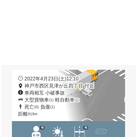
2022年4月23日(土)12:10
神戸市西区見津が丘四丁目 付近
車両相互 小破事故
大型貨物車
軽自動車
(1)
(1)
死亡
負傷
(0)
(1)
距離
919m
他
他