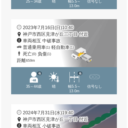
25～34歳
晴
幅5.5～
信号なし
13.0m
2023年7月16日(日)10:40
神戸市西区見津が丘三丁目 付近
車両相互 中破事故
普通乗用車
軽自動車
(1)
(1)
死亡
負傷
(0)
(1)
距離
659m
他
他
35～44歳
晴
幅5.5～
信号なし
13.0m
2024年7月31日(水)19:40
神戸市西区見津が丘一丁目 付近
車両相互 小破事故