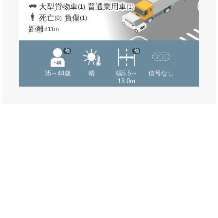
大型貨物車
普通乗用車
(1)
(1)
死亡
負傷
(0)
(1)
距離
811m
他
他
35～44歳
晴
幅5.5～
信号なし
13.0m