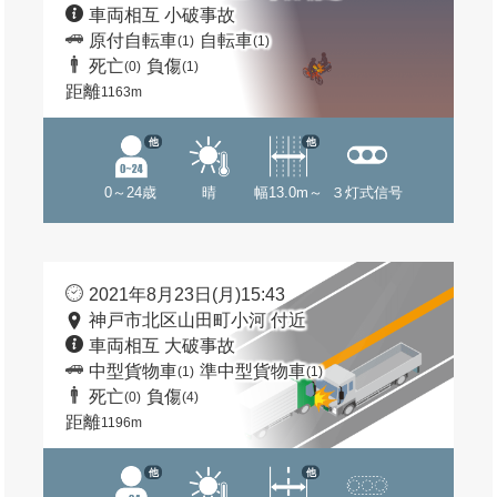
車両相互 小破事故
原付自転車
自転車
(1)
(1)
死亡
負傷
(0)
(1)
距離
1163m
他
他
0～24歳
晴
幅13.0m～
３灯式信号
2021年8月23日(月)15:43
神戸市北区山田町小河 付近
車両相互 大破事故
中型貨物車
準中型貨物車
(1)
(1)
死亡
負傷
(0)
(4)
距離
1196m
他
他