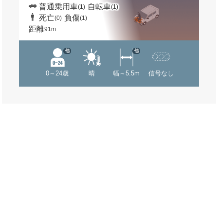
普通乗用車
自転車
(1)
(1)
死亡
負傷
(0)
(1)
距離
91m
他
他
0～24歳
晴
幅～5.5m
信号なし