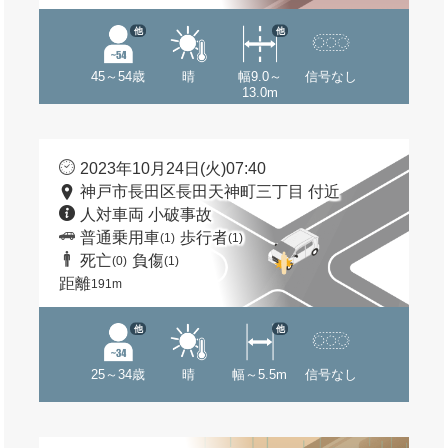
他
他
45～54歳
晴
幅9.0～
信号なし
13.0m
2023年10月24日(火)07:40
神戸市長田区長田天神町三丁目 付近
人対車両 小破事故
普通乗用車
歩行者
(1)
(1)
死亡
負傷
(0)
(1)
距離
191m
他
他
25～34歳
晴
幅～5.5m
信号なし