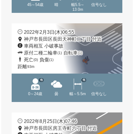
45～54歳
晴
幅5.5～
信号なし
13.0m
2022年2月3日(木)06:55
神戸市長田区長田天神町二丁目 付近
車両相互 小破事故
原付二種二輪車
自転車
(1)
(1)
死亡
負傷
(0)
(1)
距離
93m
他
他
0～24歳
曇
幅～5.5m
信号なし
2022年8月25日(木)07:46
神戸市長田区房王寺町六丁目 付近