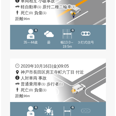
車両相互 小破事故
軽自動車
原付二種二輪車
(1)
(1)
死亡
負傷
(0)
(1)
距離
96m
他
他
35～44歳
曇
幅13.0～
３灯式信号
19.5m
2020年10月16日(金)09:05
神戸市長田区房王寺町六丁目 付近
人対車両 事故
普通乗用車
歩行者
(1)
(1)
死亡
負傷
(0)
(1)
距離
96m
他
他