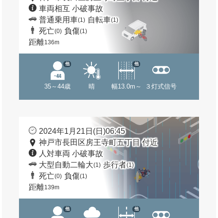
車両相互 小破事故
普通乗用車
自転車
(1)
(1)
死亡
負傷
(0)
(1)
距離
136m
他
他
35～44歳
晴
幅13.0m～
３灯式信号
2024年1月21日(日)06:45
神戸市長田区房王寺町五丁目 付近
人対車両 小破事故
大型自動二輪大
歩行者
(1)
(1)
死亡
負傷
(0)
(1)
距離
139m
他
他