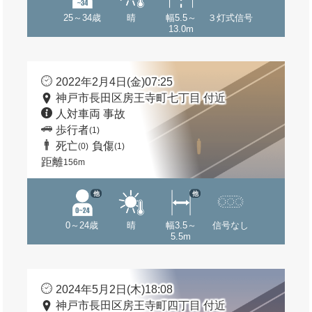
25～34歳
晴
幅5.5～
３灯式信号
13.0m
2022年2月4日(金)07:25
神戸市長田区房王寺町七丁目 付近
人対車両 事故
歩行者
(1)
死亡
負傷
(0)
(1)
距離
156m
他
他
0～24歳
晴
幅3.5～
信号なし
5.5m
2024年5月2日(木)18:08
神戸市長田区房王寺町四丁目 付近