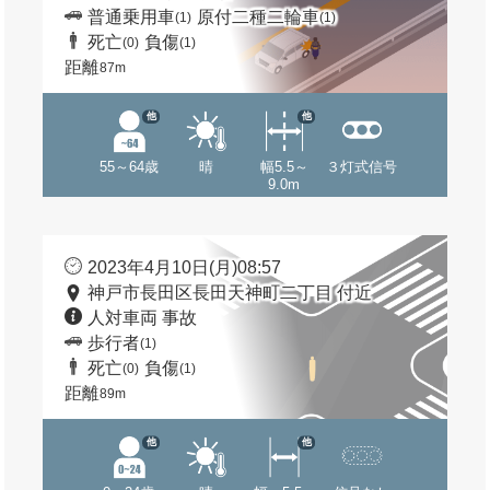
普通乗用車
原付二種二輪車
(1)
(1)
死亡
負傷
(0)
(1)
距離
87m
他
他
55～64歳
晴
幅5.5～
３灯式信号
9.0m
2023年4月10日(月)08:57
神戸市長田区長田天神町二丁目 付近
人対車両 事故
歩行者
(1)
死亡
負傷
(0)
(1)
距離
89m
他
他