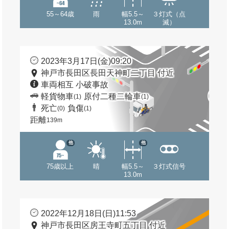
55～64歳
雨
幅5.5～
３灯式（点
13.0m
滅）
2023年3月17日(金)09:20
神戸市長田区長田天神町二丁目 付近
車両相互 小破事故
軽貨物車
原付二種二輪車
(1)
(1)
死亡
負傷
(0)
(1)
距離
139m
他
他
75歳以上
晴
幅5.5～
３灯式信号
13.0m
2022年12月18日(日)11:53
神戸市長田区房王寺町五丁目 付近