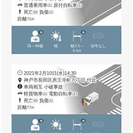
普通乗用車
原付自転車
(1)
(1)
死亡
負傷
(0)
(1)
距離
71m
他
他
35～44歳
晴
幅3.5～
信号なし
5.5m
2021年2月10日(水)14:30
神戸市長田区房王寺町六丁目 付近
車両相互 小破事故
軽貨物車
電動自転車
(1)
(1)
死亡
負傷
(0)
(1)
距離
77m
他
他