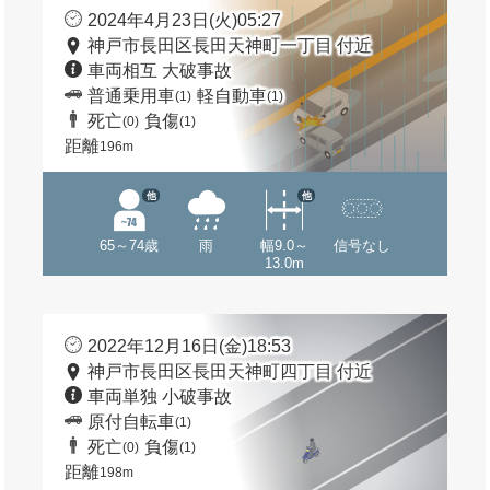
2024年4月23日(火)05:27
神戸市長田区長田天神町一丁目 付近
車両相互 大破事故
普通乗用車
軽自動車
(1)
(1)
死亡
負傷
(0)
(1)
距離
196m
他
他
65～74歳
雨
幅9.0～
信号なし
13.0m
2022年12月16日(金)18:53
神戸市長田区長田天神町四丁目 付近
車両単独 小破事故
原付自転車
(1)
死亡
負傷
(0)
(1)
距離
198m