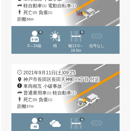
軽自動車
電動自転車
(1)
(1)
死亡
負傷
(0)
(1)
距離
66m
他
他
0～24歳
晴
幅13.0～
信号なし
19.5m
2021年9月11日(土)09:25
神戸市長田区長田天神町二丁目 付近
車両相互 小破事故
普通乗用車
軽自動車
(1)
(1)
死亡
負傷
(0)
(1)
距離
67m
他
他