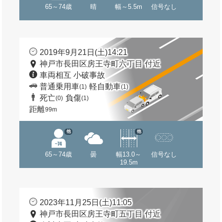
65～74歳
晴
幅～5.5m
信号なし
2019年9月21日(土)14:21
神戸市長田区房王寺町六丁目 付近
車両相互 小破事故
普通乗用車
軽自動車
(1)
(1)
死亡
負傷
(0)
(1)
距離
99m
他
他
65～74歳
曇
幅13.0～
信号なし
19.5m
2023年11月25日(土)11:05
神戸市長田区房王寺町五丁目 付近