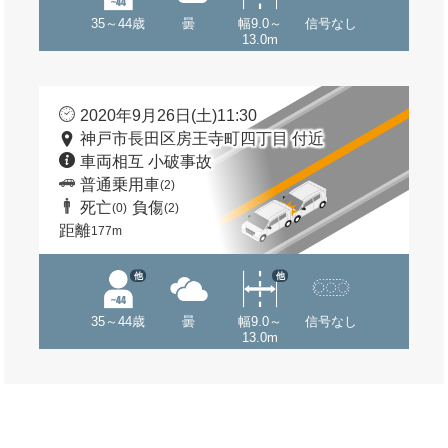
35～44歳
曇
幅9.0～
信号なし
13.0m
2020年9月26日(土)11:30
神戸市長田区房王寺町四丁目 付近
車両相互 小破事故
普通乗用車
(2)
死亡
負傷
(0)
(2)
距離
177m
他
他
35～44歳
曇
幅9.0～
信号なし
13.0m