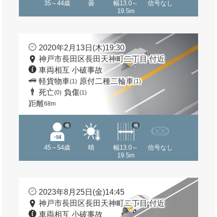
35～44歳
曇
幅13.0～
信号なし
19.5m
2020年2月13日(木)19:30
神戸市長田区長田天神町二丁目 付近
車両相互 小破事故
軽貨物車
原付二種二輪車
(1)
(1)
死亡
負傷
(0)
(1)
距離
68m
他
他
45～54歳
晴
幅13.0～
信号なし
19.5m
2023年8月25日(金)14:45
神戸市長田区長田天神町二丁目 付近
車両相互 小破事故