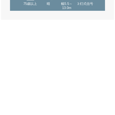
75歳以上
晴
幅5.5～
３灯式信号
13.0m