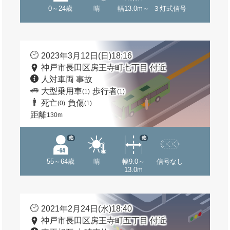
0～24歳
晴
幅13.0m～
３灯式信号
2023年3月12日(日)18:16
神戸市長田区房王寺町七丁目 付近
人対車両 事故
大型乗用車
歩行者
(1)
(1)
死亡
負傷
(0)
(1)
距離
130m
他
他
55～64歳
晴
幅9.0～
信号なし
13.0m
2021年2月24日(水)18:40
神戸市長田区房王寺町五丁目 付近