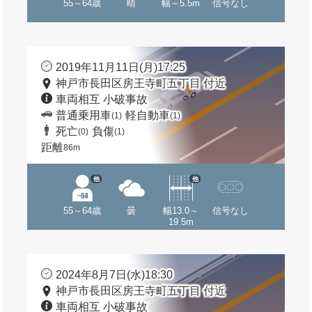
55～64歳
晴
幅～5.5m
信号なし
2019年11月11日(月)17:25
神戸市長田区房王寺町五丁目 付近
車両相互 小破事故
普通乗用車
軽自動車
(1)
(1)
死亡
負傷
(0)
(1)
距離
86m
他
他
55～64歳
曇
幅13.0～
信号なし
19.5m
2024年8月7日(水)18:30
神戸市長田区房王寺町五丁目 付近
車両相互 小破事故