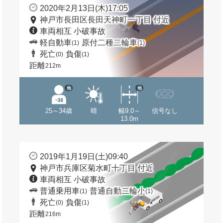
2020年2月13日(木)17:05
神戸市長田区長田天神町一丁目 付近
車両相互 小破事故
軽自動車
原付二種二輪車
(1)
(1)
死亡
負傷
(0)
(1)
距離
212m
他
他
25～34歳
晴
幅9.0～
信号なし
13.0m
2019年1月19日(土)09:40
神戸市兵庫区菊水町十丁目 付近
車両相互 小破事故
普通乗用車
普通自動二輪小
(1)
(1)
死亡
負傷
(0)
(1)
距離
216m