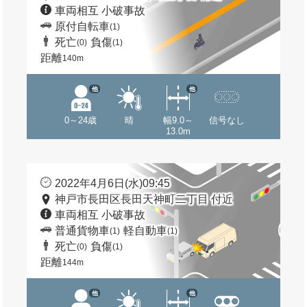
車両相互 小破事故
原付自転車
(1)
死亡
負傷
(0)
(1)
距離
140m
他
他
0～24歳
晴
幅9.0～
信号なし
13.0m
2022年4月6日(水)09:45
神戸市長田区長田天神町二丁目 付近
車両相互 小破事故
普通貨物車
軽自動車
(1)
(1)
死亡
負傷
(0)
(1)
距離
144m
他
他