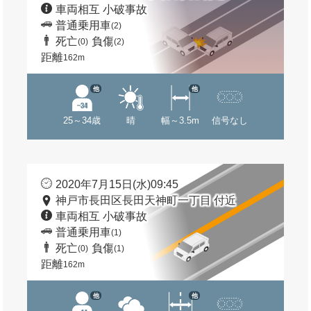
車両相互 小破事故
普通乗用車
(2)
死亡
負傷
(0)
(2)
距離
162m
他
他
25～34歳
晴
幅～3.5m
信号なし
2020年7月15日(水)09:45
神戸市長田区長田天神町一丁目 付近
車両相互 小破事故
普通乗用車
(1)
死亡
負傷
(0)
(1)
距離
162m
他
他