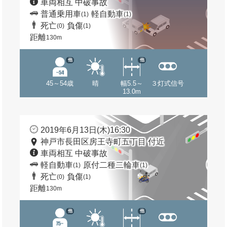
車両相互 中破事故
普通乗用車
軽自動車
(1)
(1)
死亡
負傷
(0)
(1)
距離
130m
他
他
45～54歳
晴
幅5.5～
３灯式信号
13.0m
2019年6月13日(木)16:30
神戸市長田区房王寺町五丁目 付近
車両相互 中破事故
軽自動車
原付二種二輪車
(1)
(1)
死亡
負傷
(0)
(1)
距離
130m
他
他