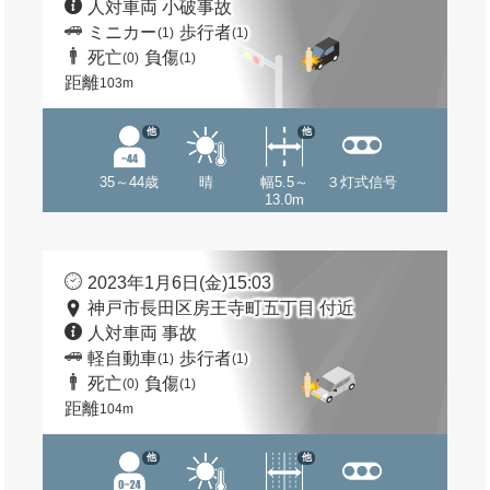
人対車両 小破事故
ミニカー
歩行者
(1)
(1)
死亡
負傷
(0)
(1)
距離
103m
他
他
35～44歳
晴
幅5.5～
３灯式信号
13.0m
2023年1月6日(金)15:03
神戸市長田区房王寺町五丁目 付近
人対車両 事故
軽自動車
歩行者
(1)
(1)
死亡
負傷
(0)
(1)
距離
104m
他
他