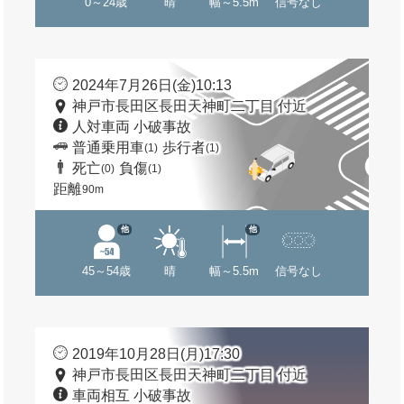
0～24歳
晴
幅～5.5m
信号なし
2024年7月26日(金)10:13
神戸市長田区長田天神町二丁目 付近
人対車両 小破事故
普通乗用車
歩行者
(1)
(1)
死亡
負傷
(0)
(1)
距離
90m
他
他
45～54歳
晴
幅～5.5m
信号なし
2019年10月28日(月)17:30
神戸市長田区長田天神町二丁目 付近
車両相互 小破事故