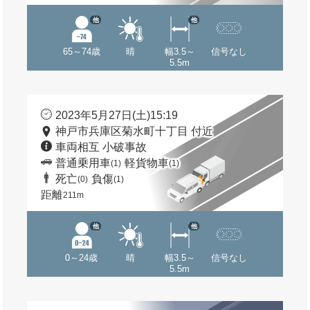
他
他
65～74歳
晴
幅3.5～
信号なし
5.5m
2023年5月27日(土)15:19
神戸市兵庫区菊水町十丁目 付近
車両相互 小破事故
普通乗用車
軽貨物車
(1)
(1)
死亡
負傷
(0)
(1)
距離
211m
他
他
0～24歳
晴
幅3.5～
信号なし
5.5m