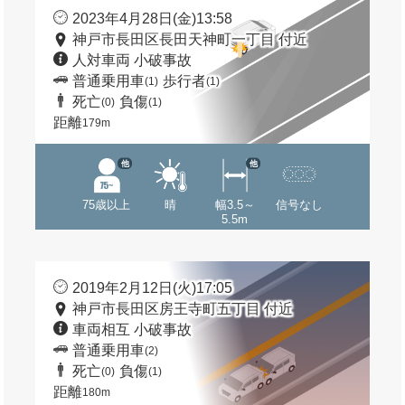
2023年4月28日(金)13:58
神戸市長田区長田天神町一丁目 付近
人対車両 小破事故
普通乗用車
歩行者
(1)
(1)
死亡
負傷
(0)
(1)
距離
179m
他
他
75歳以上
晴
幅3.5～
信号なし
5.5m
2019年2月12日(火)17:05
神戸市長田区房王寺町五丁目 付近
車両相互 小破事故
普通乗用車
(2)
死亡
負傷
(0)
(1)
距離
180m