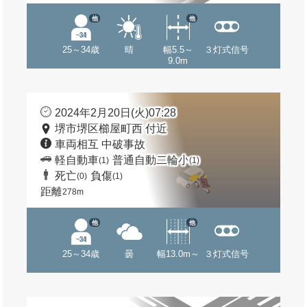
他
他
25～34歳
晴
幅5.5～
３灯式信号
9.0m
2024年2月20日(火)07:28
堺市堺区櫛屋町西 付近
車両相互 中破事故
軽自動車
普通自動二輪小
(1)
(1)
死亡
負傷
(0)
(1)
距離
278m
他
他
25～34歳
曇
幅13.0m～
３灯式信号