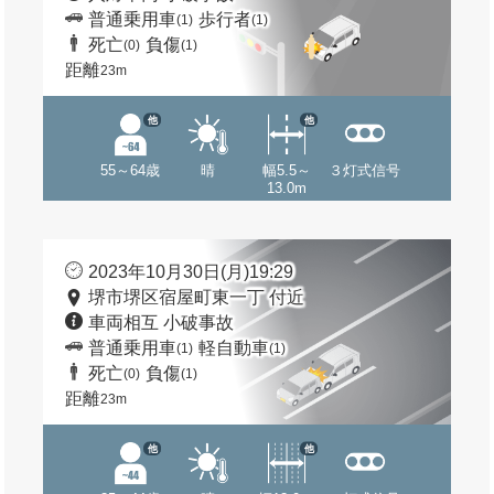
普通乗用車
歩行者
(1)
(1)
死亡
負傷
(0)
(1)
距離
23m
他
他
55～64歳
晴
幅5.5～
３灯式信号
13.0m
2023年10月30日(月)19:29
堺市堺区宿屋町東一丁 付近
車両相互 小破事故
普通乗用車
軽自動車
(1)
(1)
死亡
負傷
(0)
(1)
距離
23m
他
他