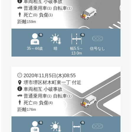
車両相互 小破事故
普通乗用車
自転車
(1)
(1)
死亡
負傷
(0)
(1)
距離
159m
他
他
35～44歳
晴
幅5.5～
信号なし
13.0m
2020年11月5日(木)08:55
堺市堺区材木町東一丁 付近
車両相互 小破事故
普通乗用車
自転車
(1)
(1)
死亡
負傷
(0)
(4)
距離
176m
他
他