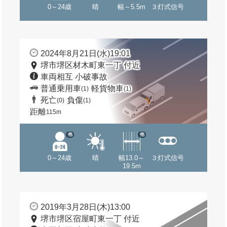
0～24歳
晴
幅～5.5m
３灯式信号
2024年8月21日(水)19:01
堺市堺区材木町東一丁 付近
車両相互 小破事故
普通乗用車
軽貨物車
(1)
(1)
死亡
負傷
(0)
(1)
距離
115m
他
他
0～24歳
晴
幅13.0～
３灯式信号
19.5m
2019年3月28日(木)13:00
堺市堺区宿屋町東一丁 付近