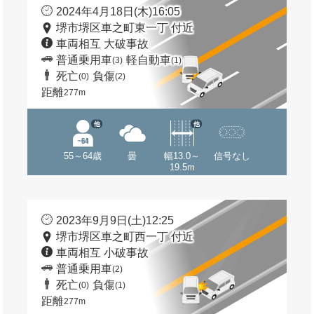
2024年4月18日(木)16:05
堺市堺区車之町東一丁 付近
車両相互 大破事故
普通乗用車
軽自動車
(3)
(1)
死亡
負傷
(0)
(2)
距離
277m
他
他
55～64歳
曇
幅13.0～
信号なし
19.5m
2023年9月9日(土)12:25
堺市堺区車之町西一丁 付近
車両相互 小破事故
普通乗用車
(2)
死亡
負傷
(0)
(1)
距離
277m