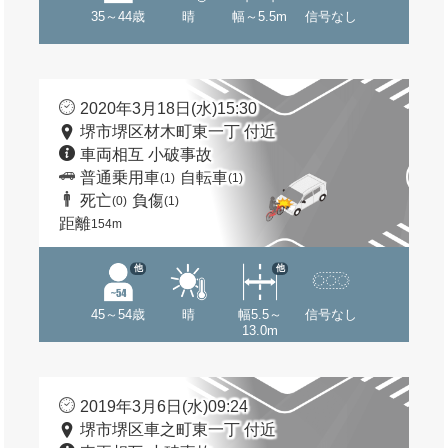
35～44歳
晴
幅～5.5m
信号なし
2020年3月18日(水)15:30
堺市堺区材木町東一丁 付近
車両相互 小破事故
普通乗用車
自転車
(1)
(1)
死亡
負傷
(0)
(1)
距離
154m
他
他
45～54歳
晴
幅5.5～
信号なし
13.0m
2019年3月6日(水)09:24
堺市堺区車之町東一丁 付近