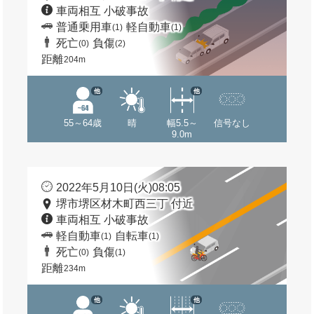
車両相互 小破事故
普通乗用車
軽自動車
(1)
(1)
死亡
負傷
(0)
(2)
距離
204m
他
他
55～64歳
晴
幅5.5～
信号なし
9.0m
2022年5月10日(火)08:05
堺市堺区材木町西三丁 付近
車両相互 小破事故
軽自動車
自転車
(1)
(1)
死亡
負傷
(0)
(1)
距離
234m
他
他