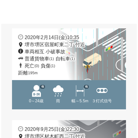
2020年2月14日(金)10:35
堺市堺区宿屋町東二丁 付近
車両相互 小破事故
普通貨物車
自転車
(1)
(1)
死亡
負傷
(0)
(1)
距離
195m
他
他
0～24歳
雨
幅～5.5m
３灯式信号
2020年9月25日(金)22:30
堺市堺区材木町西二丁 付近