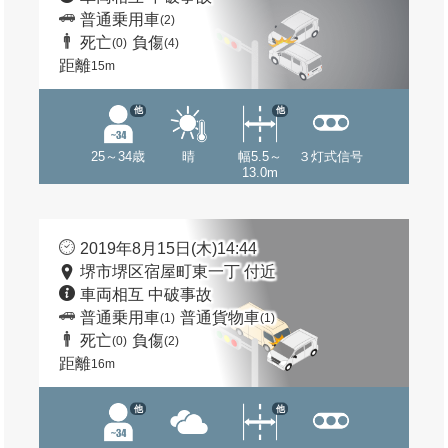
普通乗用車
(2)
死亡
負傷
(0)
(4)
距離
15m
他
他
25～34歳
晴
幅5.5～
３灯式信号
13.0m
2019年8月15日(木)14:44
堺市堺区宿屋町東一丁 付近
車両相互 中破事故
普通乗用車
普通貨物車
(1)
(1)
死亡
負傷
(0)
(2)
距離
16m
他
他