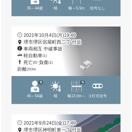
35～44歳
晴
幅～5.5m
信号なし
2021年10月4日(月)19:49
堺市堺区宿屋町西二丁 付近
車両相互 中破事故
軽自動車
(1)
死亡
負傷
(0)
(1)
距離
203m
他
他
45～54歳
晴
幅13.0m～
３灯式信号
2021年9月24日(金)17:49
堺市堺区神明町東一丁 付近