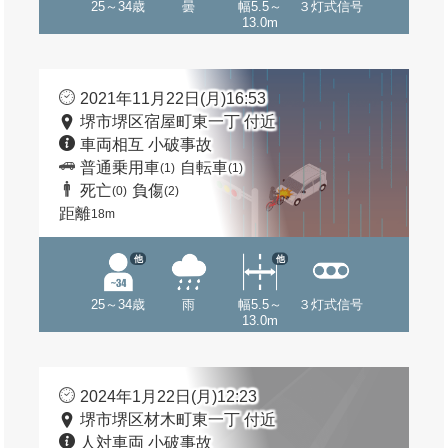
25～34歳
曇
幅5.5～
３灯式信号
13.0m
2021年11月22日(月)16:53
堺市堺区宿屋町東一丁 付近
車両相互 小破事故
普通乗用車
自転車
(1)
(1)
死亡
負傷
(0)
(2)
距離
18m
他
他
25～34歳
雨
幅5.5～
３灯式信号
13.0m
2024年1月22日(月)12:23
堺市堺区材木町東一丁 付近
人対車両 小破事故