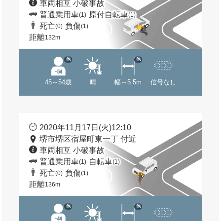
車両相互 小破事故
普通乗用車
原付自転車
(1)
(1)
死亡
負傷
(0)
(1)
距離
132m
他
他
45～54歳
晴
幅～5.5m
信号なし
2020年11月17日(火)12:10
堺市堺区宿屋町東一丁 付近
車両相互 小破事故
普通乗用車
自転車
(1)
(1)
死亡
負傷
(0)
(1)
距離
136m
他
他