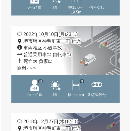
0～24歳
晴
幅13.0～
信号なし
19.5m
2022年10月10日(月)23:13
堺市堺区神明町東一丁 付近
車両相互 小破事故
普通乗用車
自転車
(1)
(1)
死亡
負傷
(0)
(1)
距離
237m
他
他
25～34歳
晴
幅～5.5m
３灯式信号
2018年12月27日(木)17:18
堺市堺区神明町東一丁 付近