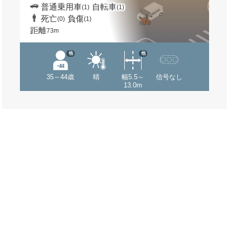
普通乗用車
自転車
(1)
(1)
死亡
負傷
(0)
(1)
距離
73m
他
他
35～44歳
晴
幅5.5～
信号なし
13.0m