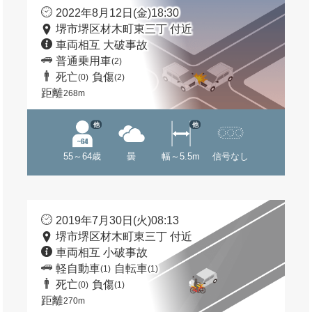
2022年8月12日(金)18:30
堺市堺区材木町東三丁 付近
車両相互 大破事故
普通乗用車
(2)
死亡
負傷
(0)
(2)
距離
268m
他
他
55～64歳
曇
幅～5.5m
信号なし
2019年7月30日(火)08:13
堺市堺区材木町東三丁 付近
車両相互 小破事故
軽自動車
自転車
(1)
(1)
死亡
負傷
(0)
(1)
距離
270m