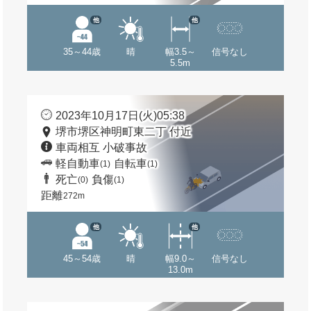
他
他
35～44歳
晴
幅3.5～
信号なし
5.5m
2023年10月17日(火)05:38
堺市堺区神明町東二丁 付近
車両相互 小破事故
軽自動車
自転車
(1)
(1)
死亡
負傷
(0)
(1)
距離
272m
他
他
45～54歳
晴
幅9.0～
信号なし
13.0m