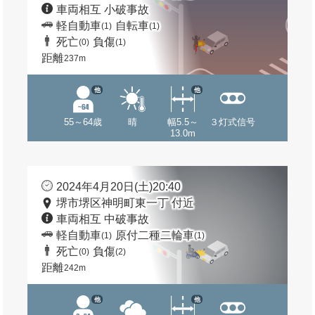
車両相互 小破事故
軽自動車
自転車
(1)
(1)
死亡
負傷
(0)
(1)
距離
237m
他
他
55～64歳
晴
幅5.5～
３灯式信号
13.0m
2024年4月20日(土)20:40
堺市堺区神明町東一丁 付近
車両相互 中破事故
軽自動車
原付二種二輪車
(1)
(1)
死亡
負傷
(0)
(2)
距離
242m
他
他