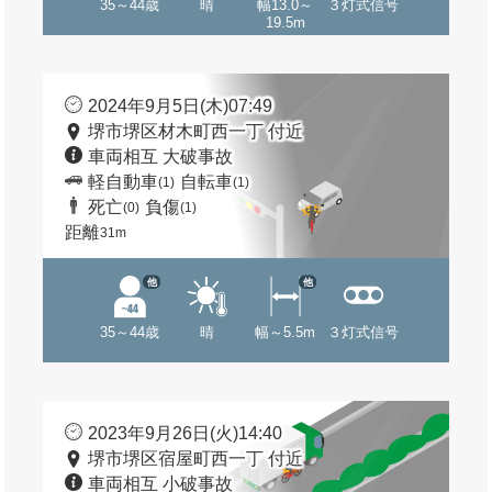
35～44歳
晴
幅13.0～
３灯式信号
19.5m
2024年9月5日(木)07:49
堺市堺区材木町西一丁 付近
車両相互 大破事故
軽自動車
自転車
(1)
(1)
死亡
負傷
(0)
(1)
距離
31m
他
他
35～44歳
晴
幅～5.5m
３灯式信号
2023年9月26日(火)14:40
堺市堺区宿屋町西一丁 付近
車両相互 小破事故