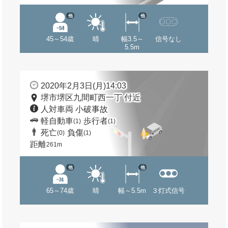
他
他
45～54歳
晴
幅3.5～
信号なし
5.5m
2020年2月3日(月)14:03
堺市堺区九間町西一丁 付近
人対車両 小破事故
軽自動車
歩行者
(1)
(1)
死亡
負傷
(0)
(1)
距離
261m
他
他
65～74歳
晴
幅～5.5m
３灯式信号