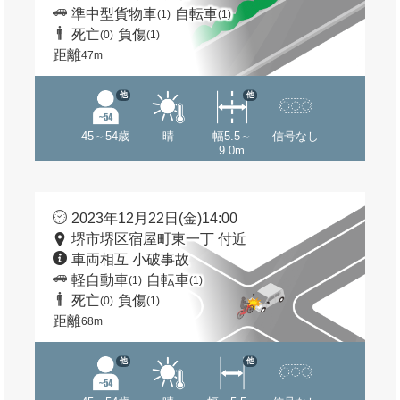
準中型貨物車
自転車
(1)
(1)
死亡
負傷
(0)
(1)
距離
47m
他
他
45～54歳
晴
幅5.5～
信号なし
9.0m
2023年12月22日(金)14:00
堺市堺区宿屋町東一丁 付近
車両相互 小破事故
軽自動車
自転車
(1)
(1)
死亡
負傷
(0)
(1)
距離
68m
他
他