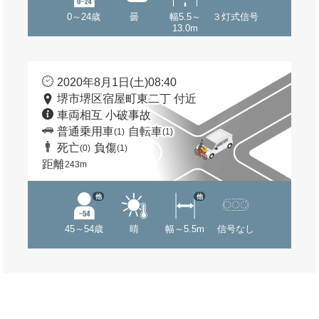
0～24歳
曇
幅5.5～
３灯式信号
13.0m
2020年8月1日(土)08:40
堺市堺区宿屋町東二丁 付近
車両相互 小破事故
普通乗用車
自転車
(1)
(1)
死亡
負傷
(0)
(1)
距離
243m
他
他
45～54歳
晴
幅～5.5m
信号なし