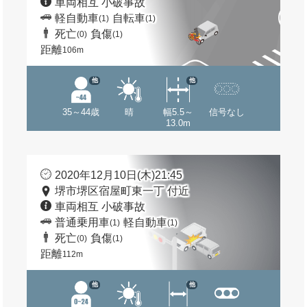
車両相互 小破事故
軽自動車
自転車
(1)
(1)
死亡
負傷
(0)
(1)
距離
106m
他
他
35～44歳
晴
幅5.5～
信号なし
13.0m
2020年12月10日(木)21:45
堺市堺区宿屋町東一丁 付近
車両相互 小破事故
普通乗用車
軽自動車
(1)
(1)
死亡
負傷
(0)
(1)
距離
112m
他
他