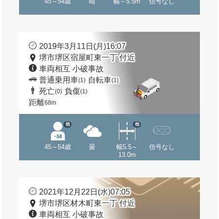
45～54歳
晴
幅～5.5m
信号なし
2019年3月11日(月)16:07
堺市堺区宿屋町東一丁 付近
車両相互 小破事故
普通乗用車
自転車
(1)
(1)
死亡
負傷
(0)
(1)
距離
68m
他
他
45～54歳
曇
幅5.5～
信号なし
13.0m
2021年12月22日(水)07:05
堺市堺区材木町東一丁 付近
車両相互 小破事故