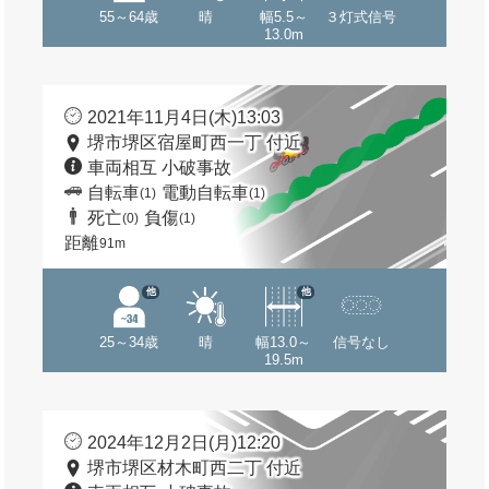
55～64歳
晴
幅5.5～
３灯式信号
13.0m
2021年11月4日(木)13:03
堺市堺区宿屋町西一丁 付近
車両相互 小破事故
自転車
電動自転車
(1)
(1)
死亡
負傷
(0)
(1)
距離
91m
他
他
25～34歳
晴
幅13.0～
信号なし
19.5m
2024年12月2日(月)12:20
堺市堺区材木町西二丁 付近