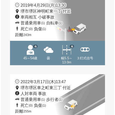
2019年4月29日(月)13:30
堺市堺区神明町東一丁 付近
車両相互 小破事故
普通乗用車
自転車
(1)
(1)
死亡
負傷
(0)
(1)
距離
243m
他
他
45～54歳
曇
幅5.5～
３灯式信号
13.0m
2022年3月17日(木)13:47
堺市堺区車之町東三丁 付近
人対車両 事故
普通乗用車
歩行者
(1)
(1)
死亡
負傷
(0)
(1)
距離
255m