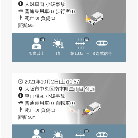
人対車両 小破事故
普通乗用車
歩行者
(1)
(1)
死亡
負傷
(0)
(1)
距離
56m
他
他
75歳以上
晴
幅13.0m～
３灯式信号
2021年10月2日(土)11:57
大阪市中央区南本町二丁目 付近
車両相互 小破事故
普通乗用車
自転車
(1)
(1)
死亡
負傷
(0)
(1)
距離
56m
他
他