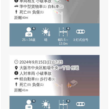
車両相互 小破事故
準中型貨物車
自転車
(1)
(1)
死亡
負傷
(0)
(1)
距離
40m
他
他
25～34歳
晴
幅5.5～
３灯式信号
13.0m
2024年9月15日(日)17:23
大阪市中央区船場中央一丁目 付近
人対車両 小破事故
軽自動車
歩行者
(1)
(1)
死亡
負傷
(0)
(1)
距離
41m
他
他