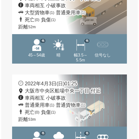
車両相互 小破事故
大型貨物車
普通乗用車
(1)
(1)
死亡
負傷
(0)
(1)
距離
52m
他
他
45～54歳
晴
幅3.5～
信号なし
5.5m
2022年4月3日(日)01:25
大阪市中央区船場中央一丁目 付近
車両相互 小破事故
普通乗用車
普通貨物車
(1)
(1)
死亡
負傷
(0)
(1)
距離
53m
他
他