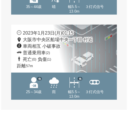
35～44歳
晴
幅5.5～
３灯式信号
13.0m
2023年1月23日(月)01:15
大阪市中央区船場中央一丁目 付近
車両相互 小破事故
普通乗用車
(2)
死亡
負傷
(0)
(1)
距離
57m
他
他
25～34歳
雨
幅5.5～
３灯式信号
13.0m