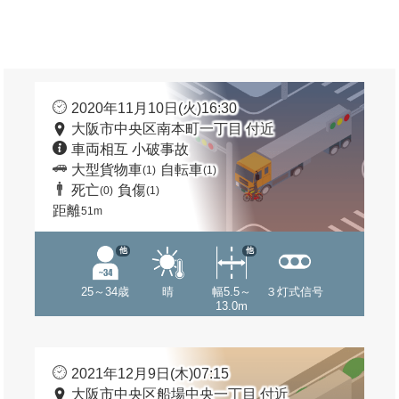
2020年11月10日(火)16:30
大阪市中央区南本町一丁目 付近
車両相互 小破事故
大型貨物車
自転車
(1)
(1)
死亡
負傷
(0)
(1)
距離
51m
他
他
25～34歳
晴
幅5.5～
３灯式信号
13.0m
2021年12月9日(木)07:15
大阪市中央区船場中央一丁目 付近