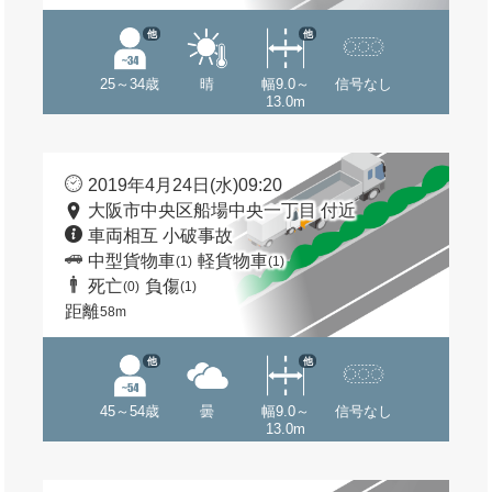
他
他
25～34歳
晴
幅9.0～
信号なし
13.0m
2019年4月24日(水)09:20
大阪市中央区船場中央一丁目 付近
車両相互 小破事故
中型貨物車
軽貨物車
(1)
(1)
死亡
負傷
(0)
(1)
距離
58m
他
他
45～54歳
曇
幅9.0～
信号なし
13.0m