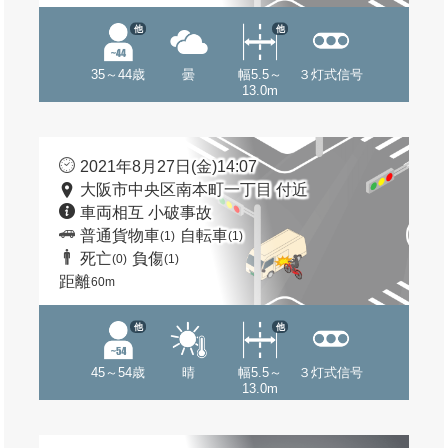
他
他
35～44歳
曇
幅5.5～
３灯式信号
13.0m
2021年8月27日(金)14:07
大阪市中央区南本町一丁目 付近
車両相互 小破事故
普通貨物車
自転車
(1)
(1)
死亡
負傷
(0)
(1)
距離
60m
他
他
45～54歳
晴
幅5.5～
３灯式信号
13.0m