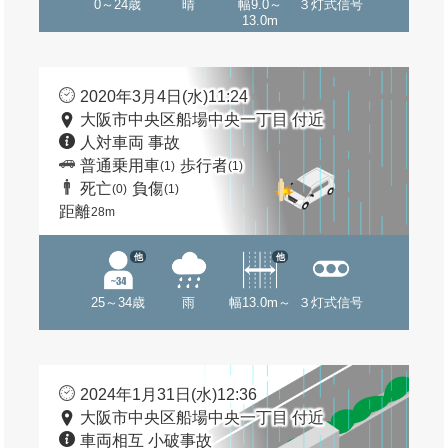
0～24歳
晴
幅9.0～
３灯式信号
13.0m
2020年3月4日(水)11:24
大阪市中央区船場中央一丁目 付近
人対車両 事故
普通乗用車
歩行者
(1)
(1)
死亡
負傷
(0)
(1)
距離
28m
他
他
25～34歳
雨
幅13.0m～
３灯式信号
2024年1月31日(水)12:36
大阪市中央区船場中央一丁目 付近
車両相互 小破事故