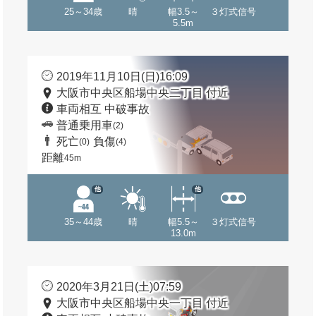
25～34歳
晴
幅3.5～
３灯式信号
5.5m
2019年11月10日(日)16:09
大阪市中央区船場中央二丁目 付近
車両相互 中破事故
普通乗用車
(2)
死亡
負傷
(0)
(4)
距離
45m
他
他
35～44歳
晴
幅5.5～
３灯式信号
13.0m
2020年3月21日(土)07:59
大阪市中央区船場中央一丁目 付近