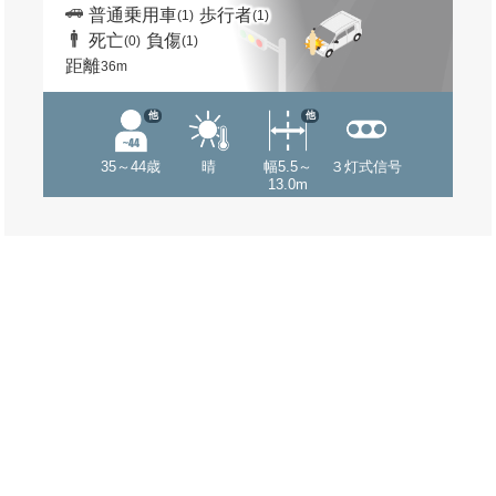
普通乗用車
歩行者
(1)
(1)
死亡
負傷
(0)
(1)
距離
36m
他
他
35～44歳
晴
幅5.5～
３灯式信号
13.0m