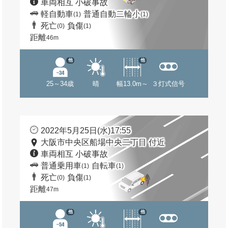
車両相互 小破事故
軽自動車
普通自動二輪小
(1)
(1)
死亡
負傷
(0)
(1)
距離
46m
他
他
25～34歳
晴
幅13.0m～
３灯式信号
2022年5月25日(水)17:55
大阪市中央区船場中央二丁目 付近
車両相互 小破事故
普通乗用車
自転車
(1)
(1)
死亡
負傷
(0)
(1)
距離
47m
他
他