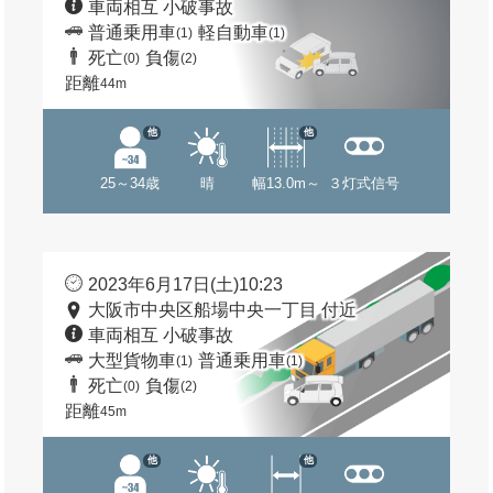
車両相互 小破事故
普通乗用車
軽自動車
(1)
(1)
死亡
負傷
(0)
(2)
距離
44m
他
他
25～34歳
晴
幅13.0m～
３灯式信号
2023年6月17日(土)10:23
大阪市中央区船場中央一丁目 付近
車両相互 小破事故
大型貨物車
普通乗用車
(1)
(1)
死亡
負傷
(0)
(2)
距離
45m
他
他