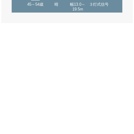
45～54歳
晴
幅13.0～
３灯式信号
19.5m