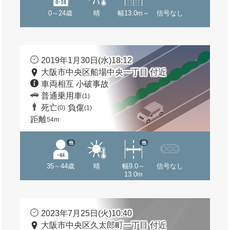
0～24歳
晴
幅13.0m～
信号なし
2019年1月30日(水)18:12
大阪市中央区船場中央一丁目 付近
車両相互 小破事故
普通乗用車
(1)
死亡
負傷
(0)
(1)
距離
54m
他
他
35～44歳
晴
幅9.0～
信号なし
13.0m
2023年7月25日(火)10:40
大阪市中央区久太郎町一丁目 付近