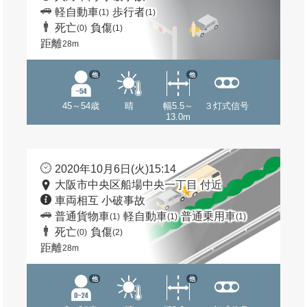
軽自動車
歩行者
(1)
(1)
死亡
負傷
(0)
(1)
距離
28m
他
他
45～54歳
晴
幅5.5～
３灯式信号
13.0m
2020年10月6日(火)15:14
大阪市中央区船場中央一丁目 付近
車両相互 小破事故
普通貨物車
軽自動車
普通乗用車
(1)
(1)
(1)
死亡
負傷
(0)
(2)
距離
28m
他
他