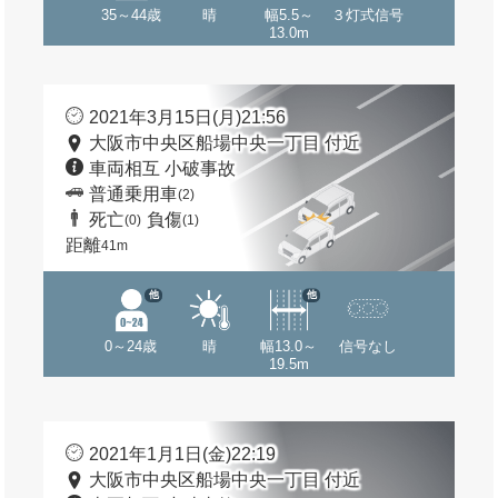
35～44歳
晴
幅5.5～
３灯式信号
13.0m
2021年3月15日(月)21:56
大阪市中央区船場中央一丁目 付近
車両相互 小破事故
普通乗用車
(2)
死亡
負傷
(0)
(1)
距離
41m
他
他
0～24歳
晴
幅13.0～
信号なし
19.5m
2021年1月1日(金)22:19
大阪市中央区船場中央一丁目 付近