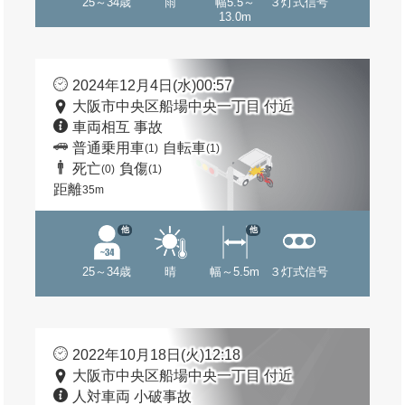
25～34歳
雨
幅5.5～
３灯式信号
13.0m
2024年12月4日(水)00:57
大阪市中央区船場中央一丁目 付近
車両相互 事故
普通乗用車
自転車
(1)
(1)
死亡
負傷
(0)
(1)
距離
35m
他
他
25～34歳
晴
幅～5.5m
３灯式信号
2022年10月18日(火)12:18
大阪市中央区船場中央一丁目 付近
人対車両 小破事故