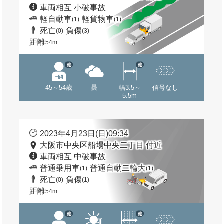
車両相互 小破事故
軽自動車
軽貨物車
(1)
(1)
死亡
負傷
(0)
(3)
距離
54m
他
他
45～54歳
曇
幅3.5～
信号なし
5.5m
2023年4月23日(日)09:34
大阪市中央区船場中央二丁目 付近
車両相互 中破事故
普通乗用車
普通自動二輪大
(1)
(1)
死亡
負傷
(0)
(1)
距離
54m
他
他