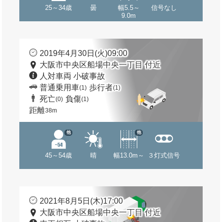
25～34歳
曇
幅5.5～
信号なし
9.0m
2019年4月30日(火)09:00
大阪市中央区船場中央一丁目 付近
人対車両 小破事故
普通乗用車
歩行者
(1)
(1)
死亡
負傷
(0)
(1)
距離
38m
他
他
45～54歳
晴
幅13.0m～
３灯式信号
2021年8月5日(木)17:00
大阪市中央区船場中央一丁目 付近