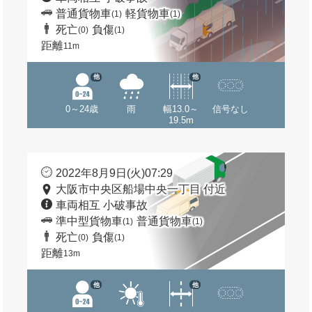
普通貨物車
軽貨物車
(1)
(1)
死亡
負傷
(0)
(1)
距離
11m
他
他
0～24歳
雨
幅13.0～
信号なし
19.5m
2022年8月9日(火)07:29
大阪市中央区船場中央一丁目 付近
車両相互 小破事故
準中型貨物車
普通貨物車
(1)
(1)
死亡
負傷
(0)
(1)
距離
13m
他
他