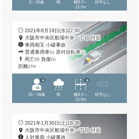
0～24歳
晴
幅9.0～
信号なし
13.0m
2021年8月18日(水)22:30
大阪市中央区船場中央一丁目 付近
車両相互 小破事故
普通乗用車
原付自転車
(1)
(1)
死亡
負傷
(0)
(1)
距離
27m
他
他
25～34歳
雨
幅9.0～
信号なし
13.0m
2021年1月30日(土)18:38
大阪市中央区船場中央一丁目 付近
人対車両 小破事故