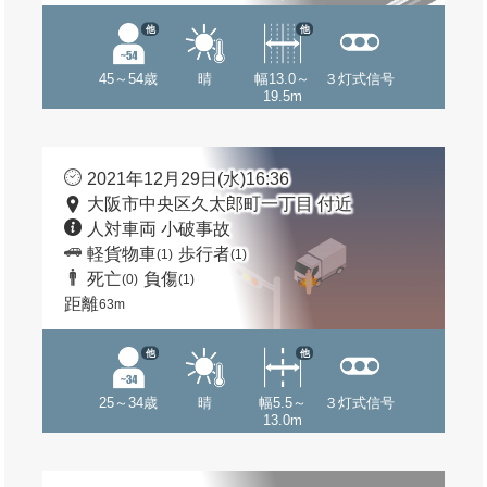
他
他
45～54歳
晴
幅13.0～
３灯式信号
19.5m
2021年12月29日(水)16:36
大阪市中央区久太郎町一丁目 付近
人対車両 小破事故
軽貨物車
歩行者
(1)
(1)
死亡
負傷
(0)
(1)
距離
63m
他
他
25～34歳
晴
幅5.5～
３灯式信号
13.0m