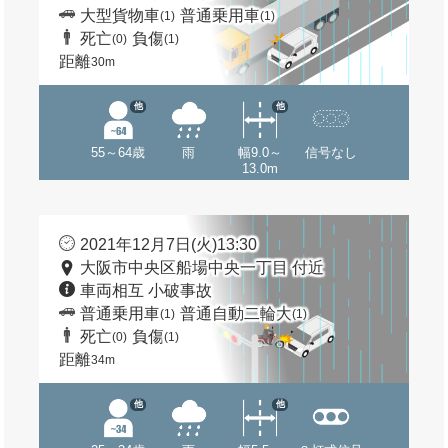
大型貨物車
普通乗用車
(1)
(1)
死亡
負傷
(0)
(1)
距離
30m
他
他
55～64歳
雨
幅9.0～
信号なし
13.0m
2021年12月7日(火)13:30
大阪市中央区船場中央一丁目 付近
車両相互 小破事故
普通乗用車
普通自動二輪大
(1)
(1)
死亡
負傷
(0)
(1)
距離
34m
他
他