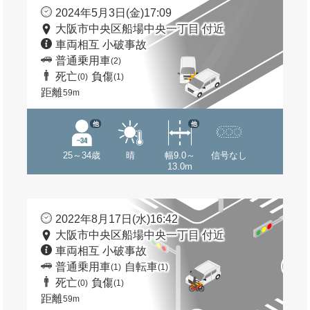
2024年5月3日(金)17:09
大阪市中央区船場中央一丁目 付近
車両相互 小破事故
普通乗用車
(2)
死亡
負傷
(0)
(1)
距離
59m
他
他
25～34歳
晴
幅9.0～
信号なし
13.0m
2022年8月17日(水)16:42
大阪市中央区船場中央一丁目 付近
車両相互 小破事故
普通乗用車
自転車
(1)
(1)
死亡
負傷
(0)
(1)
距離
59m