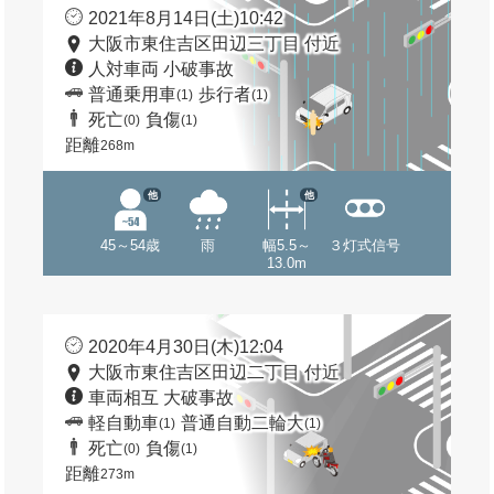
2021年8月14日(土)10:42
大阪市東住吉区田辺三丁目 付近
人対車両 小破事故
普通乗用車
歩行者
(1)
(1)
死亡
負傷
(0)
(1)
距離
268m
他
他
45～54歳
雨
幅5.5～
３灯式信号
13.0m
2020年4月30日(木)12:04
大阪市東住吉区田辺二丁目 付近
車両相互 大破事故
軽自動車
普通自動二輪大
(1)
(1)
死亡
負傷
(0)
(1)
距離
273m