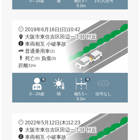
0～24歳
曇
幅5.5～
３灯式信号
9.0m
2019年6月16日(日)10:42
大阪市東住吉区田辺一丁目 付近
車両相互 小破事故
普通乗用車
(2)
死亡
負傷
(0)
(3)
距離
52m
他
他
0～24歳
晴
幅5.5～
信号なし
9.0m
2022年5月12日(木)12:23
大阪市東住吉区田辺一丁目 付近
車両相互 小破事故