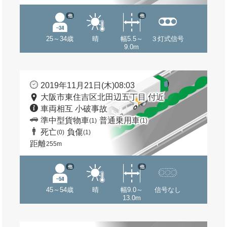
他
他
25～34歳
晴
幅5.5～
３灯式信号
9.0m
2019年11月21日(木)08:03
大阪市東住吉区北田辺五丁目 付近
車両相互 小破事故
準中型貨物車
普通乗用車
(1)
(1)
死亡
負傷
(0)
(1)
距離
255m
他
他
45～54歳
晴
幅9.0～
信号なし
13.0m