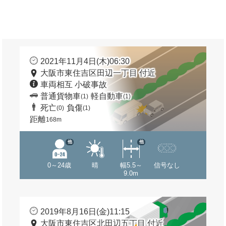
2021年11月4日(木)06:30
大阪市東住吉区田辺一丁目 付近
車両相互 小破事故
普通貨物車
軽自動車
(1)
(1)
死亡
負傷
(0)
(1)
距離
168m
他
他
0～24歳
晴
幅5.5～
信号なし
9.0m
2019年8月16日(金)11:15
大阪市東住吉区北田辺五丁目 付近