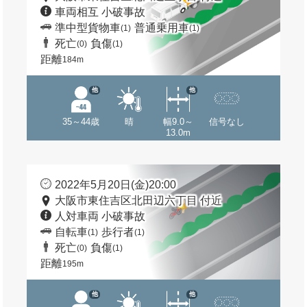
車両相互 小破事故
準中型貨物車
普通乗用車
(1)
(1)
死亡
負傷
(0)
(1)
距離
184m
他
他
35～44歳
晴
幅9.0～
信号なし
13.0m
2022年5月20日(金)20:00
大阪市東住吉区北田辺六丁目 付近
人対車両 小破事故
自転車
歩行者
(1)
(1)
死亡
負傷
(0)
(1)
距離
195m
他
他