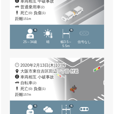
車両相互 中破事故
普通乗用車
(2)
死亡
負傷
(0)
(1)
距離
151m
他
他
25～34歳
晴
幅3.5～
信号なし
5.5m
2020年2月13日(木)10:09
大阪市東住吉区田辺一丁目 付近
車両相互 小破事故
自転車
(2)
死亡
負傷
(0)
(1)
距離
157m
他
他