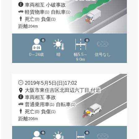
車両相互 小破事故
軽貨物車
自転車
(1)
(1)
死亡
負傷
(0)
(1)
距離
204m
他
他
0～24歳
晴
幅5.5～
信号なし
9.0m
2019年5月5日(日)17:02
大阪市東住吉区北田辺六丁目 付近
車両相互 事故
普通乗用車
自転車
(1)
(1)
死亡
負傷
(0)
(1)
距離
206m
他
他