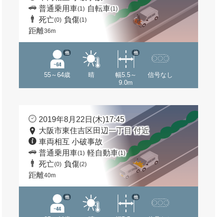
普通乗用車
自転車
(1)
(1)
死亡
負傷
(0)
(1)
距離
36m
他
他
55～64歳
晴
幅5.5～
信号なし
9.0m
2019年8月22日(木)17:45
大阪市東住吉区田辺一丁目 付近
車両相互 小破事故
普通乗用車
軽自動車
(1)
(1)
死亡
負傷
(0)
(2)
距離
40m
他
他