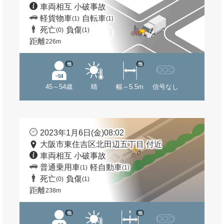
車両相互 小破事故
軽貨物車
自転車
(1)
(1)
死亡
負傷
(0)
(1)
距離
226m
他
他
45～54歳
晴
幅～5.5m
信号なし
2023年1月6日(金)08:02
大阪市東住吉区北田辺五丁目 付近
車両相互 小破事故
普通乗用車
軽自動車
(1)
(1)
死亡
負傷
(0)
(1)
距離
238m
他
他