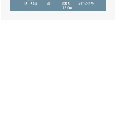
45～54歳
曇
幅5.5～
３灯式信号
13.0m