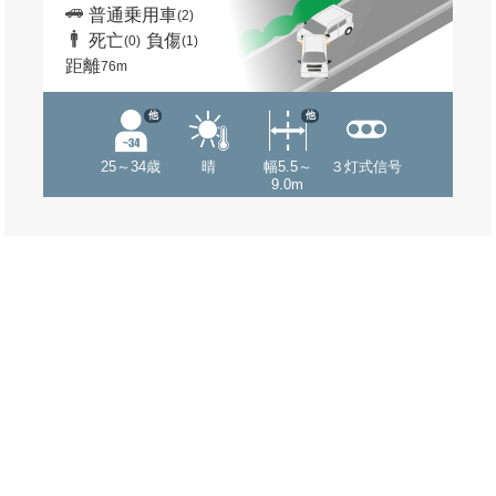
普通乗用車
(2)
死亡
負傷
(0)
(1)
距離
76m
他
他
25～34歳
晴
幅5.5～
３灯式信号
9.0m