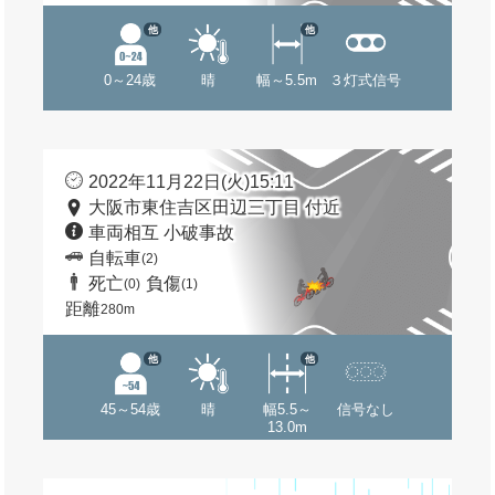
他
他
0～24歳
晴
幅～5.5m
３灯式信号
2022年11月22日(火)15:11
大阪市東住吉区田辺三丁目 付近
車両相互 小破事故
自転車
(2)
死亡
負傷
(0)
(1)
距離
280m
他
他
45～54歳
晴
幅5.5～
信号なし
13.0m