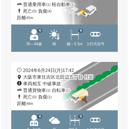
普通乗用車
軽自動車
(1)
(1)
死亡
負傷
(0)
(4)
距離
45m
他
他
35～44歳
晴
幅～5.5m
３灯式信号
2024年6月24日(月)17:42
大阪市東住吉区北田辺五丁目 付近
車両相互 中破事故
普通貨物車
自転車
(1)
(1)
死亡
負傷
(0)
(1)
距離
48m
他
他