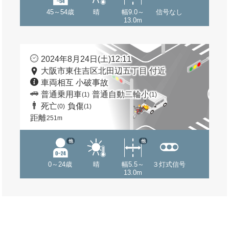
45～54歳
晴
幅9.0～
信号なし
13.0m
2024年8月24日(土)12:11
大阪市東住吉区北田辺五丁目 付近
車両相互 小破事故
普通乗用車
普通自動二輪小
(1)
(1)
死亡
負傷
(0)
(1)
距離
251m
他
他
0～24歳
晴
幅5.5～
３灯式信号
13.0m