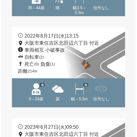
35～44歳
晴
幅3.5～
信号なし
5.5m
2022年8月17日(水)13:15
大阪市東住吉区北田辺六丁目 付近
車両相互 小破事故
自転車
(2)
死亡
負傷
(0)
(1)
距離
214m
他
他
0～24歳
曇
幅～5.5m
信号なし
2023年6月27日(火)09:50
大阪市東住吉区北田辺六丁目 付近