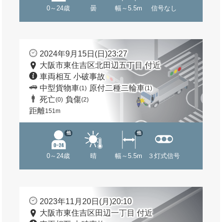
0～24歳
曇
幅～5.5m
信号なし
2024年9月15日(日)23:27
大阪市東住吉区北田辺五丁目 付近
車両相互 小破事故
中型貨物車
原付二種二輪車
(1)
(1)
死亡
負傷
(0)
(2)
距離
151m
他
他
0～24歳
晴
幅～5.5m
３灯式信号
2023年11月20日(月)20:10
大阪市東住吉区田辺一丁目 付近