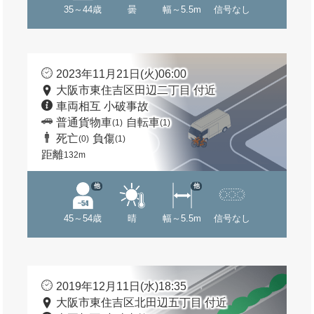
35～44歳
曇
幅～5.5m
信号なし
2023年11月21日(火)06:00
大阪市東住吉区田辺二丁目 付近
車両相互 小破事故
普通貨物車
自転車
(1)
(1)
死亡
負傷
(0)
(1)
距離
132m
他
他
45～54歳
晴
幅～5.5m
信号なし
2019年12月11日(水)18:35
大阪市東住吉区北田辺五丁目 付近