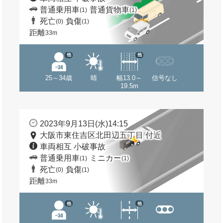
普通乗用車
普通貨物車
(1)
(1)
死亡
負傷
(0)
(1)
距離
33m
他
他
25～34歳
晴
幅13.0～
信号なし
19.5m
2023年9月13日(水)14:15
大阪市東住吉区北田辺五丁目 付近
車両相互 小破事故
普通乗用車
ミニカー
(1)
(1)
死亡
負傷
(0)
(1)
距離
33m
他
他