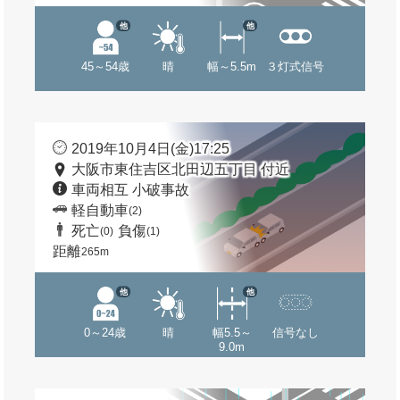
他
他
45～54歳
晴
幅～5.5m
３灯式信号
2019年10月4日(金)17:25
大阪市東住吉区北田辺五丁目 付近
車両相互 小破事故
軽自動車
(2)
死亡
負傷
(0)
(1)
距離
265m
他
他
0～24歳
晴
幅5.5～
信号なし
9.0m