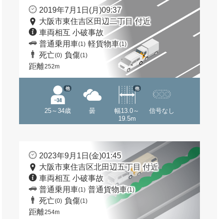
2019年7月1日(月)09:37
大阪市東住吉区田辺二丁目 付近
車両相互 小破事故
普通乗用車
軽貨物車
(1)
(1)
死亡
負傷
(0)
(1)
距離
252m
他
他
25～34歳
曇
幅13.0～
信号なし
19.5m
2023年9月1日(金)01:45
大阪市東住吉区北田辺五丁目 付近
車両相互 小破事故
普通乗用車
普通貨物車
(1)
(1)
死亡
負傷
(0)
(1)
距離
254m