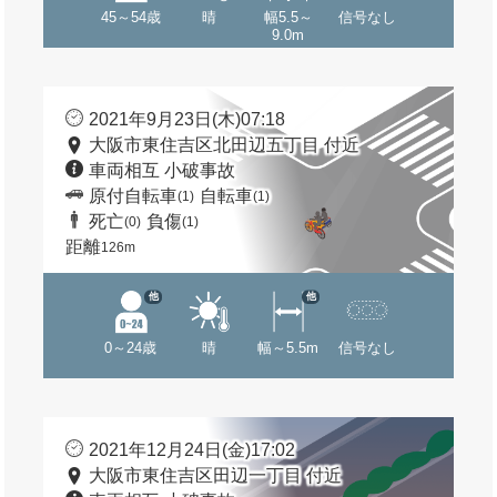
45～54歳
晴
幅5.5～
信号なし
9.0m
2021年9月23日(木)07:18
大阪市東住吉区北田辺五丁目 付近
車両相互 小破事故
原付自転車
自転車
(1)
(1)
死亡
負傷
(0)
(1)
距離
126m
他
他
0～24歳
晴
幅～5.5m
信号なし
2021年12月24日(金)17:02
大阪市東住吉区田辺一丁目 付近