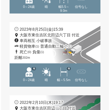
0～24歳
晴
幅5.5～
信号なし
9.0m
2023年8月25日(金)15:39
大阪市東住吉区北田辺六丁目 付近
車両相互 小破事故
軽貨物車
普通自動二輪小
(1)
(1)
死亡
負傷
(0)
(1)
距離
202m
他
他
0～24歳
晴
幅～5.5m
信号なし
2022年2月10日(木)19:17
大阪市東住吉区田辺一丁目 付近