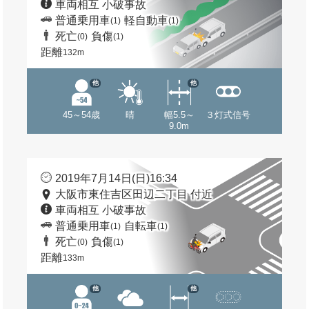
車両相互 小破事故
普通乗用車
軽自動車
(1)
(1)
死亡
負傷
(0)
(1)
距離
132m
他
他
45～54歳
晴
幅5.5～
３灯式信号
9.0m
2019年7月14日(日)16:34
大阪市東住吉区田辺二丁目 付近
車両相互 小破事故
普通乗用車
自転車
(1)
(1)
死亡
負傷
(0)
(1)
距離
133m
他
他