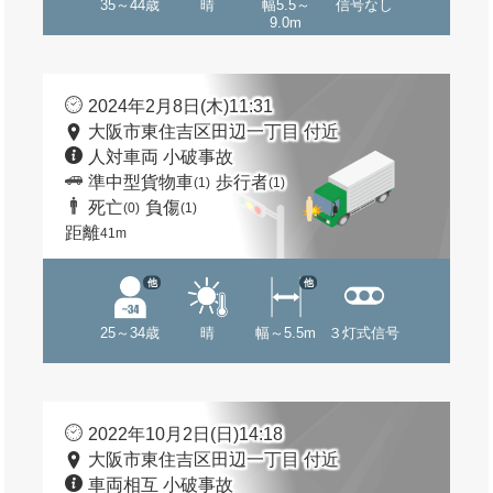
35～44歳
晴
幅5.5～
信号なし
9.0m
2024年2月8日(木)11:31
大阪市東住吉区田辺一丁目 付近
人対車両 小破事故
準中型貨物車
歩行者
(1)
(1)
死亡
負傷
(0)
(1)
距離
41m
他
他
25～34歳
晴
幅～5.5m
３灯式信号
2022年10月2日(日)14:18
大阪市東住吉区田辺一丁目 付近
車両相互 小破事故