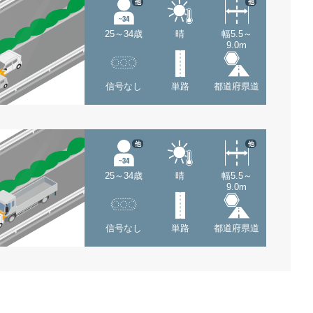
他
他
25～34歳
晴
幅5.5～
9.0m
信号なし
単路
都道府県道
他
他
25～34歳
晴
幅5.5～
9.0m
信号なし
単路
都道府県道