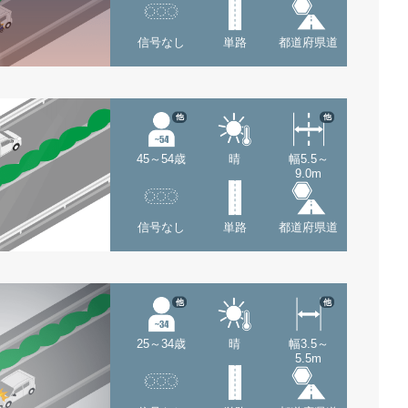
信号なし
単路
都道府県道
他
他
45～54歳
晴
幅5.5～
9.0m
信号なし
単路
都道府県道
他
他
25～34歳
晴
幅3.5～
5.5m