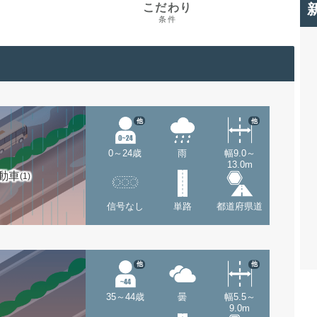
こだわり
条件
他
他
0～24歳
雨
幅9.0～
13.0m
動車
(1)
信号なし
単路
都道府県道
他
他
35～44歳
曇
幅5.5～
9.0m