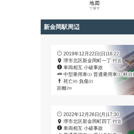
地図
で探す
新金岡駅周辺
2019年12月22日(日)16:22
堺市北区新金岡町一丁 付近
車両相互 小破事故
中型乗用車
普通乗用車
軽自
(1)
(1)
死亡
負傷
(0)
(2)
距離
2m
2022年12月26日(月)17:30
堺市北区新金岡町四丁 付近
車両相互 小破事故