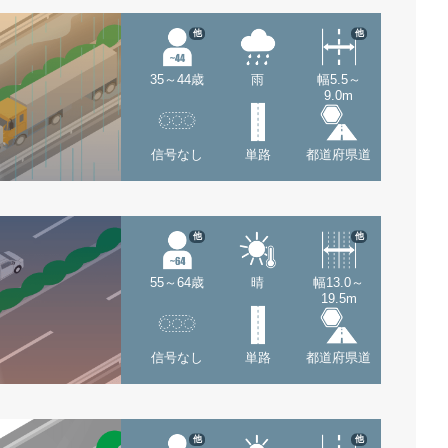
他
他
35～44歳
雨
幅5.5～
9.0m
信号なし
単路
都道府県道
他
他
55～64歳
晴
幅13.0～
19.5m
信号なし
単路
都道府県道
他
他