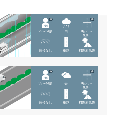
他
他
25～34歳
雨
幅5.5～
9.0m
信号なし
単路
都道府県道
他
他
35～44歳
曇
幅5.5～
9.0m
信号なし
単路
都道府県道