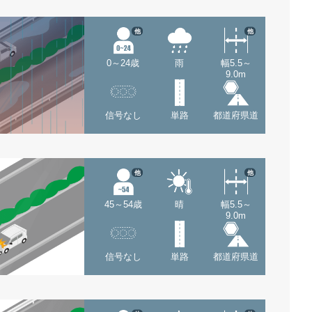
他
他
0～24歳
雨
幅5.5～
9.0m
信号なし
単路
都道府県道
他
他
45～54歳
晴
幅5.5～
9.0m
信号なし
単路
都道府県道