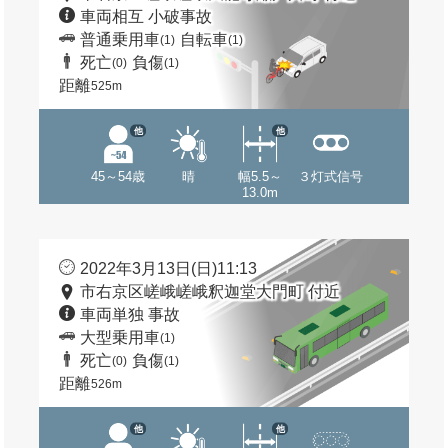
車両相互 小破事故
普通乗用車
自転車
(1)
(1)
死亡
負傷
(0)
(1)
距離
525m
他
他
45～54歳
晴
幅5.5～
３灯式信号
13.0m
2022年3月13日(日)11:13
市右京区嵯峨嵯峨釈迦堂大門町 付近
車両単独 事故
大型乗用車
(1)
死亡
負傷
(0)
(1)
距離
526m
他
他