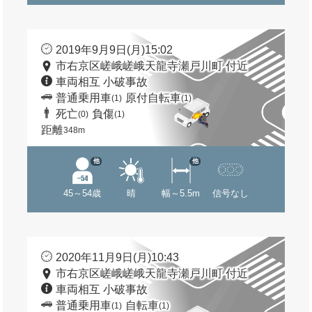
2019年9月9日(月)15:02
市右京区嵯峨嵯峨天龍寺瀬戸川町 付近
車両相互 小破事故
普通乗用車
原付自転車
(1)
(1)
死亡
負傷
(0)
(1)
距離
348m
他
他
45～54歳
晴
幅～5.5m
信号なし
2020年11月9日(月)10:43
市右京区嵯峨嵯峨天龍寺瀬戸川町 付近
車両相互 小破事故
普通乗用車
自転車
(1)
(1)