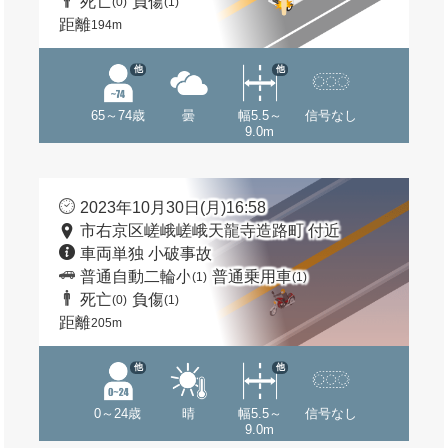
死亡
負傷
(0)
(1)
距離
194m
他
他
65～74歳
曇
幅5.5～
信号なし
9.0m
2023年10月30日(月)16:58
市右京区嵯峨嵯峨天龍寺造路町 付近
車両単独 小破事故
普通自動二輪小
普通乗用車
(1)
(1)
死亡
負傷
(0)
(1)
距離
205m
他
他
0～24歳
晴
幅5.5～
信号なし
9.0m