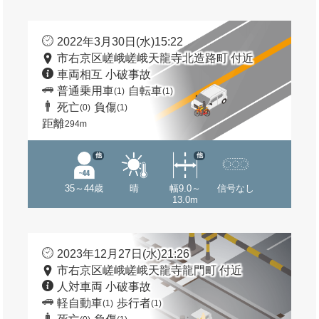
2022年3月30日(水)15:22
市右京区嵯峨嵯峨天龍寺北造路町 付近
車両相互 小破事故
普通乗用車
自転車
(1)
(1)
死亡
負傷
(0)
(1)
距離
294m
他
他
35～44歳
晴
幅9.0～
信号なし
13.0m
2023年12月27日(水)21:26
市右京区嵯峨嵯峨天龍寺龍門町 付近
人対車両 小破事故
軽自動車
歩行者
(1)
(1)