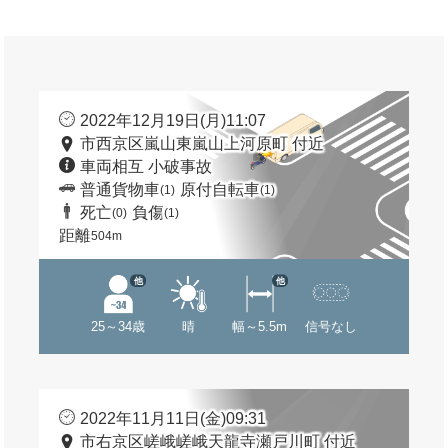
2022年12月19日(月)11:07
市西京区嵐山東嵐山上河原町 付近
車両相互 小破事故
普通貨物車
原付自転車
(1)
(1)
死亡
負傷
(0)
(1)
距離
504m
他
他
25～34歳
晴
幅～5.5m
信号なし
2022年11月11日(金)09:31
市右京区嵯峨嵯峨天龍寺瀬戸川町 付近