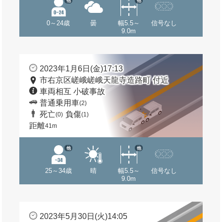
他
他
0～24歳
曇
幅5.5～
信号なし
9.0m
2023年1月6日(金)17:13
市右京区嵯峨嵯峨天龍寺造路町 付近
車両相互 小破事故
普通乗用車
(2)
死亡
負傷
(0)
(1)
距離
41m
他
他
25～34歳
晴
幅5.5～
信号なし
9.0m
2023年5月30日(火)14:05