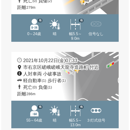
死亡
負傷
(0)
(2)
距離
279m
他
他
0～24歳
晴
幅5.5～
信号なし
9.0m
2021年10月22日(金)07:33
市右京区嵯峨嵯峨天龍寺造路町 付近
人対車両 小破事故
軽自動車
歩行者
(1)
(1)
死亡
負傷
(0)
(1)
距離
286m
他
他
55～64歳
晴
幅5.5～
３灯式信号
13.0m