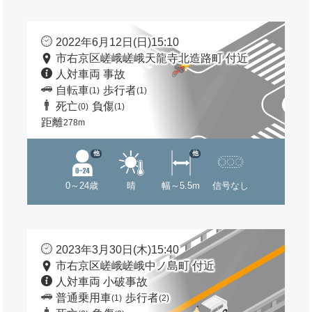
2022年6月12日(日)15:10
市右京区嵯峨嵯峨天龍寺北造路町 付近
人対車両 事故
自転車
歩行者
(1)
(1)
死亡
負傷
(0)
(1)
距離
278m
他
他
0～24歳
晴
幅～5.5m
信号なし
2023年3月30日(木)15:40
市右京区嵯峨嵯峨中ノ島町 付近
人対車両 小破事故
普通乗用車
歩行者
(1)
(2)