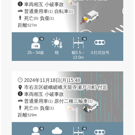
車両相互 小破事故
普通乗用車
自転車
(1)
(1)
死亡
負傷
(0)
(1)
距離
527m
他
他
25～34歳
晴
幅5.5～
３灯式信号
13.0m
2024年11月18日(月)15:48
市右京区嵯峨嵯峨天龍寺瀬戸川町 付近
車両相互 小破事故
普通乗用車
原付二種二輪車
(1)
(1)
死亡
負傷
(0)
(1)
距離
529m
他
他