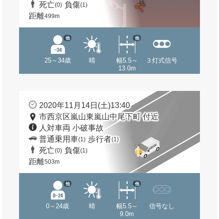
死亡
負傷
(0)
(1)
距離
499m
他
他
25～34歳
晴
幅5.5～
３灯式信号
13.0m
2020年11月14日(土)13:40
市西京区嵐山東嵐山中尾下町 付近
人対車両 小破事故
普通乗用車
歩行者
(1)
(1)
死亡
負傷
(0)
(1)
距離
503m
他
他
0～24歳
晴
幅5.5～
信号なし
9.0m