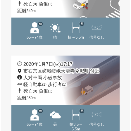
死亡
負傷
(0)
(1)
距離
349m
他
他
65～74歳
晴
幅～5.5m
信号なし
2020年1月7日(火)17:17
市右京区嵯峨嵯峨天龍寺今堀町 付近
人対車両 小破事故
軽自動車
歩行者
(1)
(1)
死亡
負傷
(0)
(1)
距離
350m
他
他
65～74歳
曇
幅3.5～
信号なし
5.5m