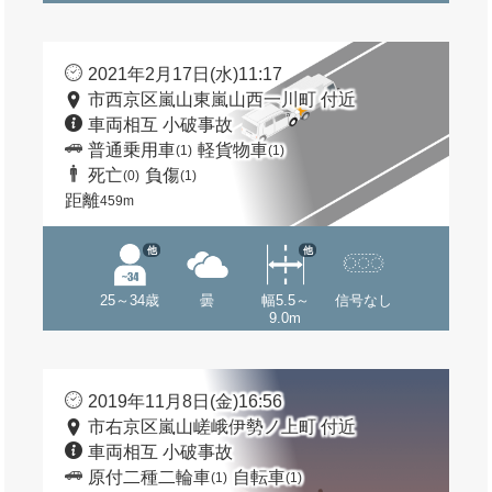
2021年2月17日(水)11:17
市西京区嵐山東嵐山西一川町 付近
車両相互 小破事故
普通乗用車
軽貨物車
(1)
(1)
死亡
負傷
(0)
(1)
距離
459m
他
他
25～34歳
曇
幅5.5～
信号なし
9.0m
2019年11月8日(金)16:56
市右京区嵐山嵯峨伊勢ノ上町 付近
車両相互 小破事故
原付二種二輪車
自転車
(1)
(1)