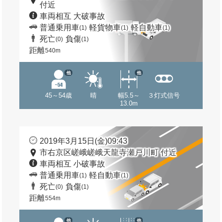
付近
車両相互 大破事故
普通乗用車
軽貨物車
軽自動車
(1)
(1)
(1)
死亡
負傷
(0)
(1)
距離
540m
他
他
45～54歳
晴
幅5.5～
３灯式信号
13.0m
2019年3月15日(金)09:43
市右京区嵯峨嵯峨天龍寺瀬戸川町 付近
車両相互 小破事故
普通乗用車
軽自動車
(1)
(1)
死亡
負傷
(0)
(1)
距離
554m
他
他