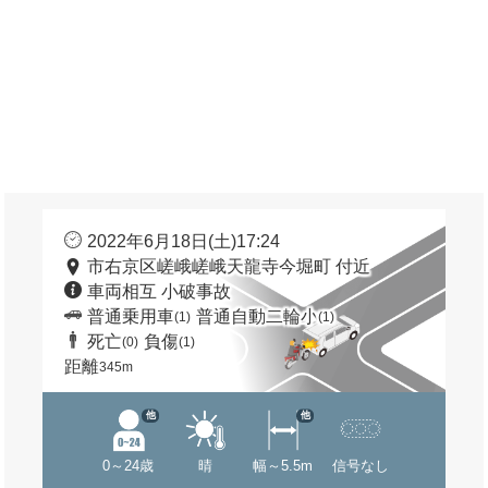
2022年6月18日(土)17:24
市右京区嵯峨嵯峨天龍寺今堀町 付近
車両相互 小破事故
普通乗用車
普通自動二輪小
(1)
(1)
死亡
負傷
(0)
(1)
距離
345m
他
他
0～24歳
晴
幅～5.5m
信号なし