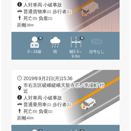
人対車両 小破事故
普通貨物車
歩行者
(1)
(1)
死亡
負傷
(0)
(1)
距離
36m
他
他
0～24歳
雨
幅5.5～
信号なし
9.0m
2019年9月2日(月)15:36
市右京区嵯峨嵯峨天龍寺芒ノ馬場町 付
近
人対車両 小破事故
普通乗用車
歩行者
(1)
(1)
死亡
負傷
(0)
(1)
距離
40m