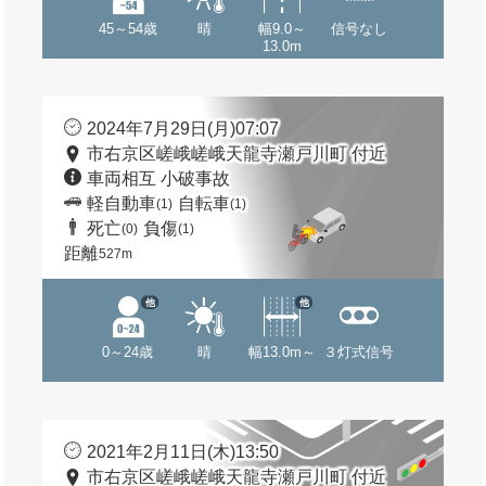
45～54歳
晴
幅9.0～
信号なし
13.0m
2024年7月29日(月)07:07
市右京区嵯峨嵯峨天龍寺瀬戸川町 付近
車両相互 小破事故
軽自動車
自転車
(1)
(1)
死亡
負傷
(0)
(1)
距離
527m
他
他
0～24歳
晴
幅13.0m～
３灯式信号
2021年2月11日(木)13:50
市右京区嵯峨嵯峨天龍寺瀬戸川町 付近