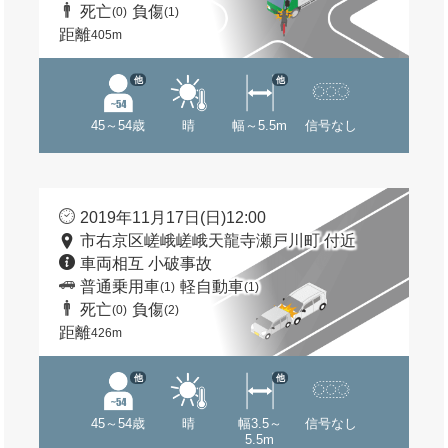
死亡
負傷
(0)
(1)
距離
405m
他
他
45～54歳
晴
幅～5.5m
信号なし
2019年11月17日(日)12:00
市右京区嵯峨嵯峨天龍寺瀬戸川町 付近
車両相互 小破事故
普通乗用車
軽自動車
(1)
(1)
死亡
負傷
(0)
(2)
距離
426m
他
他
45～54歳
晴
幅3.5～
信号なし
5.5m