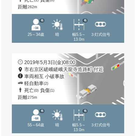
(1)
(0)
距離
262m
他
他
25～34歳
晴
幅5.5～
３灯式信号
13.0m
2019年5月3日(金)08:00
市右京区嵯峨嵯峨天龍寺造路町 付近
車両相互 小破事故
軽自動車
(2)
死亡
負傷
(0)
(1)
距離
275m
他
他
55～64歳
晴
幅5.5～
３灯式信号
13.0m