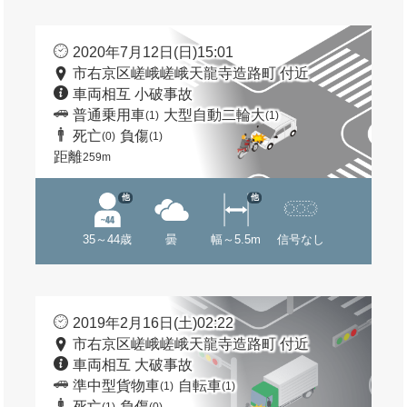
2020年7月12日(日)15:01
市右京区嵯峨嵯峨天龍寺造路町 付近
車両相互 小破事故
普通乗用車
大型自動二輪大
(1)
(1)
死亡
負傷
(0)
(1)
距離
259m
他
他
35～44歳
曇
幅～5.5m
信号なし
2019年2月16日(土)02:22
市右京区嵯峨嵯峨天龍寺造路町 付近
車両相互 大破事故
準中型貨物車
自転車
(1)
(1)
死亡
負傷