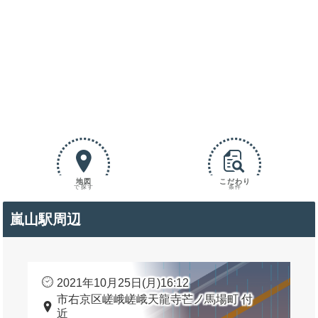
地図
こだわり
で探す
条件
嵐山駅周辺
2021年10月25日(月)16:12
市右京区嵯峨嵯峨天龍寺芒ノ馬場町 付
近