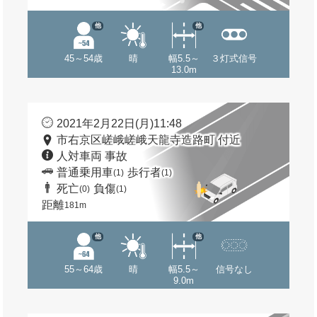
他
他
45～54歳
晴
幅5.5～
３灯式信号
13.0m
2021年2月22日(月)11:48
市右京区嵯峨嵯峨天龍寺造路町 付近
人対車両 事故
普通乗用車
歩行者
(1)
(1)
死亡
負傷
(0)
(1)
距離
181m
他
他
55～64歳
晴
幅5.5～
信号なし
9.0m