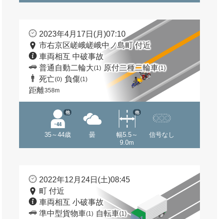
2023年4月17日(月)07:10
市右京区嵯峨嵯峨中ノ島町 付近
車両相互 中破事故
普通自動二輪大
原付二種二輪車
(1)
(1)
死亡
負傷
(0)
(1)
距離
358m
他
他
35～44歳
曇
幅5.5～
信号なし
9.0m
2022年12月24日(土)08:45
町 付近
車両相互 小破事故
準中型貨物車
自転車
(1)
(1)