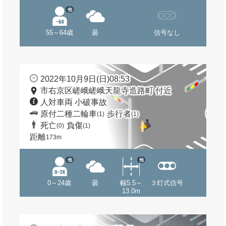
他
55～64歳
曇
信号なし
2022年10月9日(日)08:53
市右京区嵯峨嵯峨天龍寺造路町 付近
人対車両 小破事故
原付二種二輪車
歩行者
(1)
(1)
死亡
負傷
(0)
(1)
距離
173m
他
他
0～24歳
曇
幅5.5～
３灯式信号
13.0m