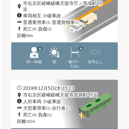
市右京区嵯峨嵯峨天龍寺芒ノ馬場町 付
近
車両相互 小破事故
普通乗用車
普通貨物車
(1)
(1)
死亡
負傷
(0)
(1)
距離
66m
他
他
35～44歳
晴
幅3.5～
信号なし
5.5m
2019年12月5日(木)15:23
市右京区嵯峨嵯峨天龍寺造路町 付近
人対車両 小破事故
大型乗用車
歩行者
(1)
(1)
死亡
負傷
(0)
(1)
距離
162m