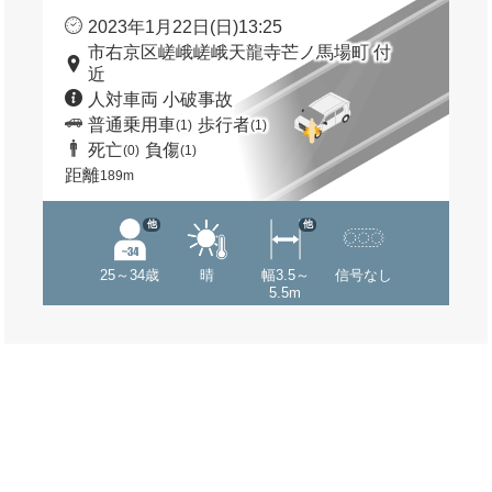
2023年1月22日(日)13:25
市右京区嵯峨嵯峨天龍寺芒ノ馬場町 付
近
人対車両 小破事故
普通乗用車
歩行者
(1)
(1)
死亡
負傷
(0)
(1)
距離
189m
他
他
25～34歳
晴
幅3.5～
信号なし
5.5m