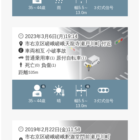
35～44歳
雨
幅5.5～
３灯式信号
13.0m
2023年3月6日(月)19:14
市右京区嵯峨嵯峨天龍寺瀬戸川町 付近
車両相互 小破事故
普通乗用車
原付自転車
(1)
(1)
死亡
負傷
(0)
(1)
距離
535m
他
他
35～44歳
晴
幅5.5～
３灯式信号
13.0m
2019年2月22日(金)11:58
市右京区嵯峨嵯峨釈迦堂門前瀬戸川町