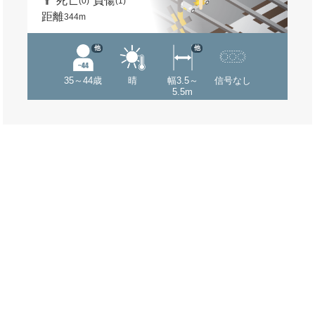
死亡
負傷
(0)
(1)
距離
344m
他
他
35～44歳
晴
幅3.5～
信号なし
5.5m