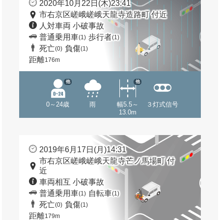
2020年10月22日(木)23:41
市右京区嵯峨嵯峨天龍寺造路町 付近
人対車両 小破事故
普通乗用車
歩行者
(1)
(1)
死亡
負傷
(0)
(1)
距離
176m
他
他
0～24歳
雨
幅5.5～
３灯式信号
13.0m
2019年6月17日(月)14:31
市右京区嵯峨嵯峨天龍寺芒ノ馬場町 付
近
車両相互 小破事故
普通乗用車
自転車
(1)
(1)
死亡
負傷
(0)
(1)
距離
179m