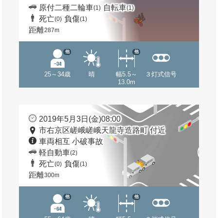
原付二種二輪車
自転車
(1)
(1)
死亡
負傷
(0)
(1)
距離
287m
他
他
25～34歳
晴
幅5.5～
３灯式信号
13.0m
2019年5月3日(金)08:00
市右京区嵯峨嵯峨天龍寺造路町 付近
車両相互 小破事故
軽自動車
(2)
死亡
負傷
(0)
(1)
距離
300m
他
他