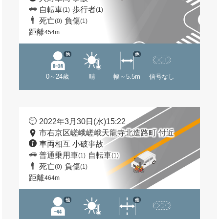
自転車
歩行者
(1)
(1)
死亡
負傷
(0)
(1)
距離
454m
他
他
0～24歳
晴
幅～5.5m
信号なし
2022年3月30日(水)15:22
市右京区嵯峨嵯峨天龍寺北造路町 付近
車両相互 小破事故
普通乗用車
自転車
(1)
(1)
死亡
負傷
(0)
(1)
距離
464m
他
他