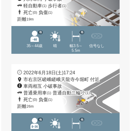
軽自動車
歩行者
(1)
(1)
死亡
負傷
(0)
(1)
距離
19m
他
他
35～44歳
晴
幅3.5～
信号なし
5.5m
2022年6月18日(土)17:24
市右京区嵯峨嵯峨天龍寺今堀町 付近
車両相互 小破事故
普通乗用車
普通自動二輪小
(1)
(1)
死亡
負傷
(0)
(1)
距離
26m
他
他