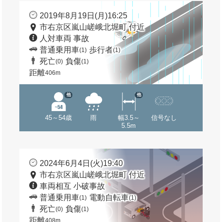
2019年8月19日(月)16:25
市右京区嵐山嵯峨北堀町 付近
人対車両 事故
普通乗用車
歩行者
(1)
(1)
死亡
負傷
(0)
(1)
距離
406m
他
他
45～54歳
雨
幅3.5～
信号なし
5.5m
2024年6月4日(火)19:40
市右京区嵐山嵯峨北堀町 付近
車両相互 小破事故
普通乗用車
電動自転車
(1)
(1)
死亡
負傷
(0)
(1)
距離
408m