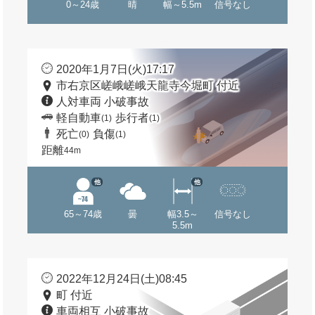
0～24歳
晴
幅～5.5m
信号なし
2020年1月7日(火)17:17
市右京区嵯峨嵯峨天龍寺今堀町 付近
人対車両 小破事故
軽自動車
歩行者
(1)
(1)
死亡
負傷
(0)
(1)
距離
44m
他
他
65～74歳
曇
幅3.5～
信号なし
5.5m
2022年12月24日(土)08:45
町 付近
車両相互 小破事故