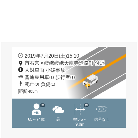
2019年7月20日(土)15:10
市右京区嵯峨嵯峨天龍寺造路町 付近
人対車両 小破事故
普通乗用車
歩行者
(1)
(1)
死亡
負傷
(0)
(1)
距離
405m
他
他
65～74歳
曇
幅5.5～
信号なし
9.0m