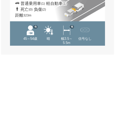
普通乗用車
軽自動車
(1)
(1)
死亡
負傷
(0)
(2)
距離
323m
他
他
45～54歳
晴
幅3.5～
信号なし
5.5m