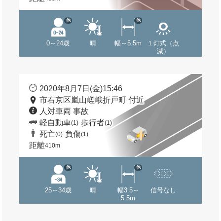
他
他
0～24歳
晴
幅～5.5m
１灯式（点
滅）
2020年8月7日(金)15:46
市右京区嵐山嵯峨折戸町 付近
人対車両 事故
軽自動車
歩行者
(1)
(1)
死亡
負傷
(0)
(1)
距離
410m
他
他
25～34歳
晴
幅3.5～
信号なし
5.5m