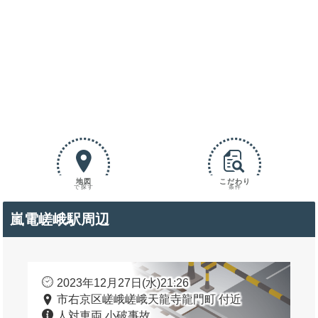
地図
こだわり
で探す
条件
嵐電嵯峨駅周辺
2023年12月27日(水)21:26
市右京区嵯峨嵯峨天龍寺龍門町 付近
人対車両 小破事故