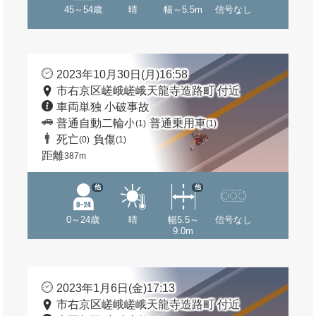
45～54歳
晴
幅～5.5m
信号なし
2023年10月30日(月)16:58
市右京区嵯峨嵯峨天龍寺造路町 付近
車両単独 小破事故
普通自動二輪小
普通乗用車
(1)
(1)
死亡
負傷
(0)
(1)
距離
387m
他
他
0～24歳
晴
幅5.5～
信号なし
9.0m
2023年1月6日(金)17:13
市右京区嵯峨嵯峨天龍寺造路町 付近