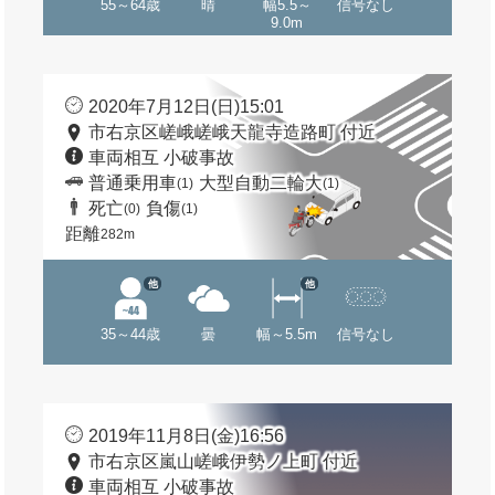
55～64歳
晴
幅5.5～
信号なし
9.0m
2020年7月12日(日)15:01
市右京区嵯峨嵯峨天龍寺造路町 付近
車両相互 小破事故
普通乗用車
大型自動二輪大
(1)
(1)
死亡
負傷
(0)
(1)
距離
282m
他
他
35～44歳
曇
幅～5.5m
信号なし
2019年11月8日(金)16:56
市右京区嵐山嵯峨伊勢ノ上町 付近
車両相互 小破事故