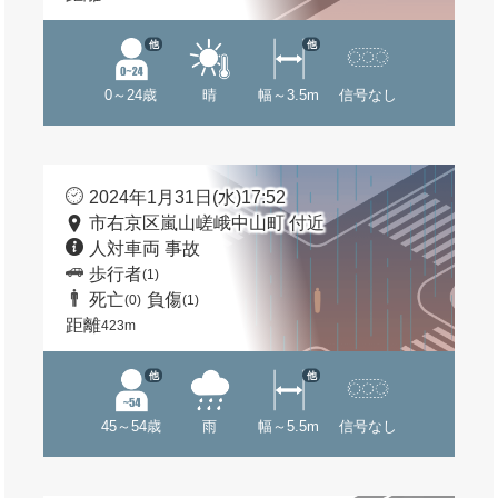
他
他
0～24歳
晴
幅～3.5m
信号なし
2024年1月31日(水)17:52
市右京区嵐山嵯峨中山町 付近
人対車両 事故
歩行者
(1)
死亡
負傷
(0)
(1)
距離
423m
他
他
45～54歳
雨
幅～5.5m
信号なし