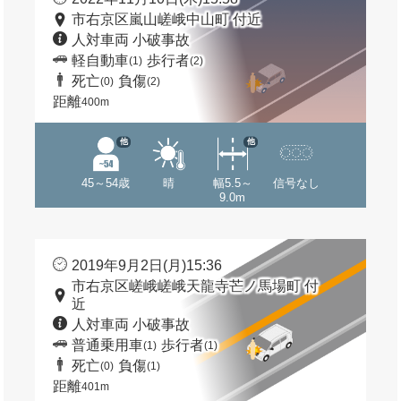
市右京区嵐山嵯峨中山町 付近
人対車両 小破事故
軽自動車
歩行者
(1)
(2)
死亡
負傷
(0)
(2)
距離
400m
他
他
45～54歳
晴
幅5.5～
信号なし
9.0m
2019年9月2日(月)15:36
市右京区嵯峨嵯峨天龍寺芒ノ馬場町 付
近
人対車両 小破事故
普通乗用車
歩行者
(1)
(1)
死亡
負傷
(0)
(1)
距離
401m