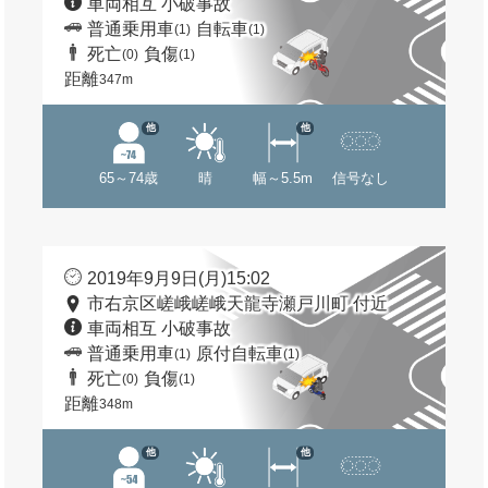
車両相互 小破事故
普通乗用車
自転車
(1)
(1)
死亡
負傷
(0)
(1)
距離
347m
他
他
65～74歳
晴
幅～5.5m
信号なし
2019年9月9日(月)15:02
市右京区嵯峨嵯峨天龍寺瀬戸川町 付近
車両相互 小破事故
普通乗用車
原付自転車
(1)
(1)
死亡
負傷
(0)
(1)
距離
348m
他
他