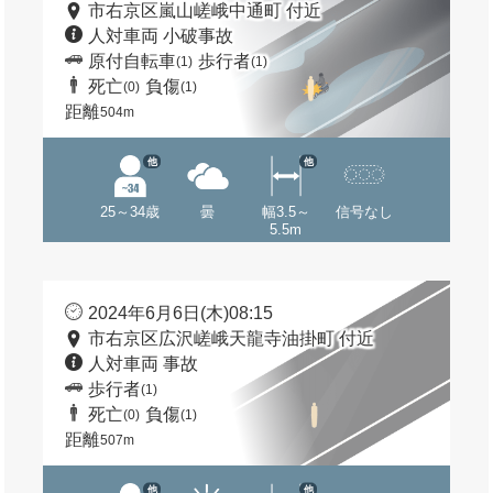
市右京区嵐山嵯峨中通町 付近
人対車両 小破事故
原付自転車
歩行者
(1)
(1)
死亡
負傷
(0)
(1)
距離
504m
他
他
25～34歳
曇
幅3.5～
信号なし
5.5m
2024年6月6日(木)08:15
市右京区広沢嵯峨天龍寺油掛町 付近
人対車両 事故
歩行者
(1)
死亡
負傷
(0)
(1)
距離
507m
他
他