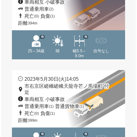
車両相互 小破事故
普通乗用車
(2)
死亡
負傷
(0)
(1)
距離
394m
他
他
25～34歳
晴
幅5.5～
信号なし
9.0m
2023年5月30日(火)14:05
市右京区嵯峨嵯峨天龍寺芒ノ馬場町 付
近
車両相互 小破事故
普通乗用車
普通貨物車
(1)
(1)
死亡
負傷
(0)
(1)
距離
399m
他
他