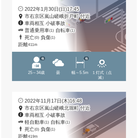
2022年1月30日(日)17:45
市右京区嵐山嵯峨折戸町 付近
車両相互 小破事故
普通乗用車
自転車
(1)
(1)
死亡
負傷
(0)
(1)
距離
411m
他
他
25～34歳
曇
幅～5.5m
１灯式（点
滅）
2022年11月17日(木)16:48
市右京区嵐山嵯峨北堀町 付近
車両相互 小破事故
軽自動車
自転車
(1)
(1)
死亡
負傷
(0)
(1)
距離
419m