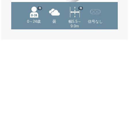
他
他
0～24歳
曇
幅5.5～
信号なし
9.0m