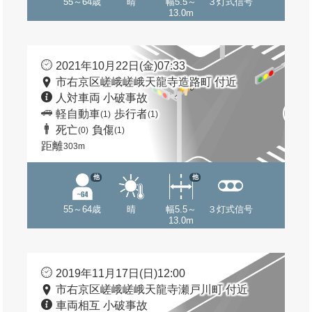
55～64歳
晴
幅5.5～
３灯式信号
13.0m
2021年10月22日(金)07:33
市右京区嵯峨嵯峨天龍寺造路町 付近
人対車両 小破事故
軽自動車
歩行者
(1)
(1)
死亡
負傷
(0)
(1)
距離
303m
他
他
55～64歳
晴
幅5.5～
３灯式信号
13.0m
2019年11月17日(日)12:00
市右京区嵯峨嵯峨天龍寺瀬戸川町 付近
車両相互 小破事故