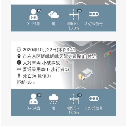
他
他
0～24歳
曇
幅5.5～
３灯式信号
13.0m
2020年10月22日(木)23:41
市右京区嵯峨嵯峨天龍寺造路町 付近
人対車両 小破事故
普通乗用車
歩行者
(1)
(1)
死亡
負傷
(0)
(1)
距離
435m
他
他
0～24歳
雨
幅5.5～
３灯式信号
13.0m