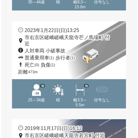
35～44歳
晴
幅9.0～
信号なし
13.0m
2023年1月22日(日)13:25
市右京区嵯峨嵯峨天龍寺芒ノ馬場町 付
近
人対車両 小破事故
普通乗用車
歩行者
(1)
(1)
死亡
負傷
(0)
(1)
距離
473m
他
他
25～34歳
晴
幅3.5～
信号なし
5.5m
2019年11月17日(日)16:12
市右京区嵯峨嵯峨天龍寺若宮町 付近