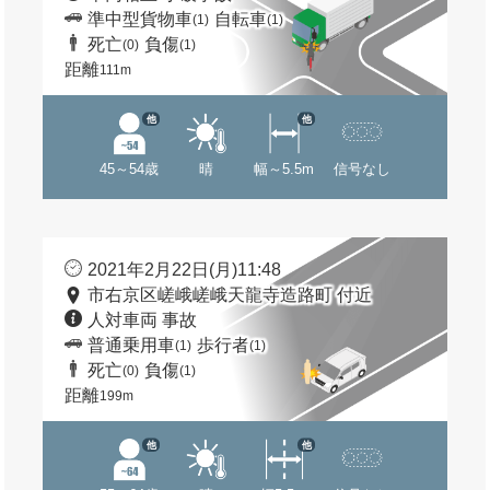
準中型貨物車
自転車
(1)
(1)
死亡
負傷
(0)
(1)
距離
111m
他
他
45～54歳
晴
幅～5.5m
信号なし
2021年2月22日(月)11:48
市右京区嵯峨嵯峨天龍寺造路町 付近
人対車両 事故
普通乗用車
歩行者
(1)
(1)
死亡
負傷
(0)
(1)
距離
199m
他
他