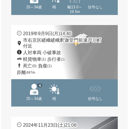
25～34歳
晴
幅13.0～
信号なし
19.5m
2019年9月9日(月)14:40
市右京区嵯峨嵯峨釈迦堂門前瀬戸川町
付近
人対車両 小破事故
軽貨物車
歩行者
(1)
(1)
死亡
負傷
(0)
(1)
距離
497m
他
25～34歳
晴
信号なし
2024年11月23日(土)21:08