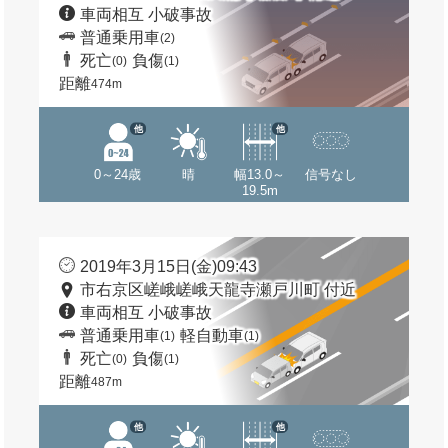
車両相互 小破事故
普通乗用車
(2)
死亡
負傷
(0)
(1)
距離
474m
他
他
0～24歳
晴
幅13.0～
信号なし
19.5m
2019年3月15日(金)09:43
市右京区嵯峨嵯峨天龍寺瀬戸川町 付近
車両相互 小破事故
普通乗用車
軽自動車
(1)
(1)
死亡
負傷
(0)
(1)
距離
487m
他
他