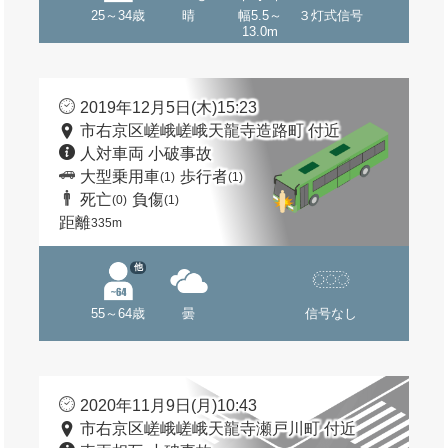
25～34歳
晴
幅5.5～
３灯式信号
13.0m
2019年12月5日(木)15:23
市右京区嵯峨嵯峨天龍寺造路町 付近
人対車両 小破事故
大型乗用車
歩行者
(1)
(1)
死亡
負傷
(0)
(1)
距離
335m
他
55～64歳
曇
信号なし
2020年11月9日(月)10:43
市右京区嵯峨嵯峨天龍寺瀬戸川町 付近