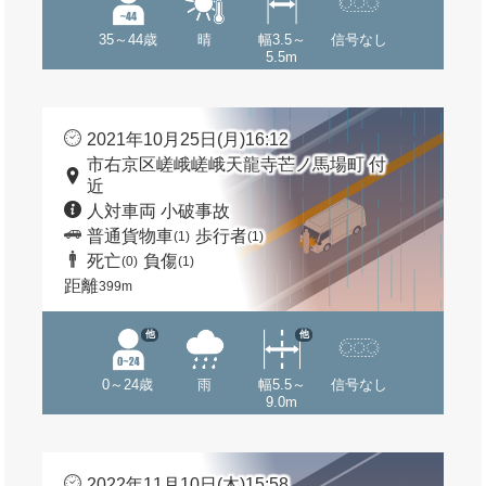
35～44歳
晴
幅3.5～
信号なし
5.5m
2021年10月25日(月)16:12
市右京区嵯峨嵯峨天龍寺芒ノ馬場町 付
近
人対車両 小破事故
普通貨物車
歩行者
(1)
(1)
死亡
負傷
(0)
(1)
距離
399m
他
他
0～24歳
雨
幅5.5～
信号なし
9.0m
2022年11月10日(木)15:58