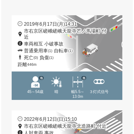
2019年6月17日(月)14:31
市右京区嵯峨嵯峨天龍寺芒ノ馬場町 付
近
車両相互 小破事故
普通乗用車
自転車
(1)
(1)
死亡
負傷
(0)
(1)
距離
446m
他
他
45～54歳
晴
幅5.5～
３灯式信号
13.0m
2022年6月12日(日)15:10
市右京区嵯峨嵯峨天龍寺北造路町 付近
人対車両 事故