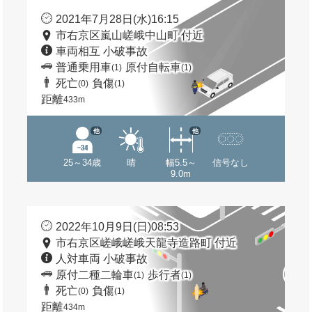
2021年7月28日(水)16:15
市右京区嵐山嵯峨中山町 付近
車両相互 小破事故
普通乗用車
原付自転車
(1)
(1)
死亡
負傷
(0)
(1)
距離
433m
他
他
25～34歳
晴
幅5.5～
信号なし
9.0m
2022年10月9日(日)08:53
市右京区嵯峨嵯峨天龍寺造路町 付近
人対車両 小破事故
原付二種二輪車
歩行者
(1)
(1)
死亡
負傷
(0)
(1)
距離
434m