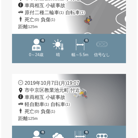
車両相互 小破事故
原付二種二輪車
自転車
(1)
(1)
死亡
負傷
(0)
(1)
距離
125m
他
他
0～24歳
晴
幅～5.5m
信号なし
2019年10月7日(月)19:07
市中京区教業池元町 付近
車両相互 小破事故
軽自動車
自転車
(1)
(1)
死亡
負傷
(0)
(1)
距離
125m
他
他