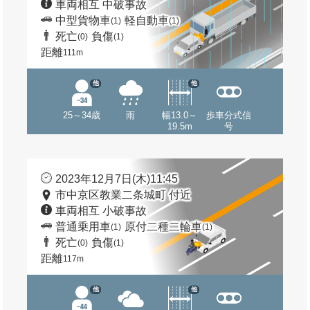
車両相互 中破事故
中型貨物車
軽自動車
(1)
(1)
死亡
負傷
(0)
(1)
距離
111m
他
他
25～34歳
雨
幅13.0～
歩車分式信
19.5m
号
2023年12月7日(木)11:45
市中京区教業二条城町 付近
車両相互 小破事故
普通乗用車
原付二種二輪車
(1)
(1)
死亡
負傷
(0)
(1)
距離
117m
他
他