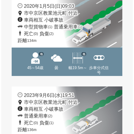
2020年1月5日(日)09:03
市中京区教業池元町 付近
車両相互 小破事故
中型貨物車
普通乗用車
(1)
(1)
死亡
負傷
(0)
(2)
距離
134m
他
他
45～54歳
曇
幅19.5m～
歩車分式信
号
2023年9月6日(水)19:51
市中京区教業池元町 付近
車両相互 小破事故
普通乗用車
(2)
死亡
負傷
(0)
(1)
距離
136m