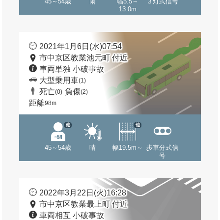
45～54歳
雨
幅5.5～
３灯式信号
13.0m
2021年1月6日(水)07:54
市中京区教業池元町 付近
車両単独 小破事故
大型乗用車
(1)
死亡
負傷
(0)
(2)
距離
98m
他
他
45～54歳
晴
幅19.5m～
歩車分式信
号
2022年3月22日(火)16:28
市中京区教業最上町 付近
車両相互 小破事故