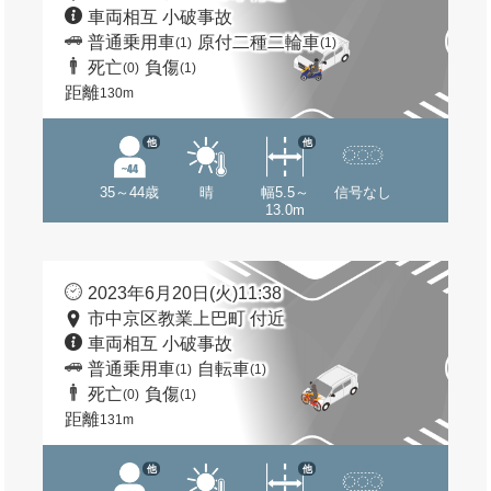
車両相互 小破事故
普通乗用車
原付二種二輪車
(1)
(1)
死亡
負傷
(0)
(1)
距離
130m
他
他
35～44歳
晴
幅5.5～
信号なし
13.0m
2023年6月20日(火)11:38
市中京区教業上巴町 付近
車両相互 小破事故
普通乗用車
自転車
(1)
(1)
死亡
負傷
(0)
(1)
距離
131m
他
他