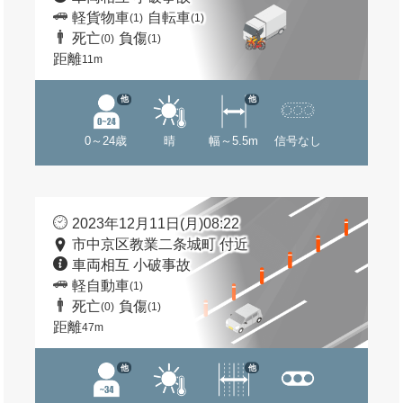
軽貨物車
自転車
(1)
(1)
死亡
負傷
(0)
(1)
距離
11m
他
他
0～24歳
晴
幅～5.5m
信号なし
2023年12月11日(月)08:22
市中京区教業二条城町 付近
車両相互 小破事故
軽自動車
(1)
死亡
負傷
(0)
(1)
距離
47m
他
他