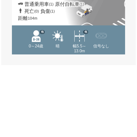
普通乗用車
原付自転車
(1)
(1)
死亡
負傷
(0)
(1)
距離
104m
他
他
0～24歳
晴
幅5.5～
信号なし
13.0m