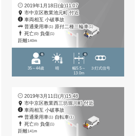
2019年1月18日(金)11:07
市中京区教業池元町 付近
車両相互 小破事故
普通乗用車
原付二種二輪車
(1)
(1)
死亡
負傷
(0)
(1)
距離
140m
他
他
35～44歳
晴
幅5.5～
３灯式信号
13.0m
2019年3月11日(月)15:48
市中京区教業西三坊堀川町 付近
車両相互 小破事故
普通乗用車
自転車
(1)
(1)
死亡
負傷
(0)
(1)
距離
141m