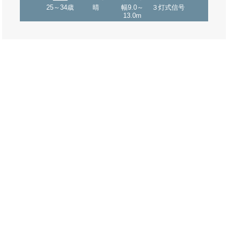
25～34歳
晴
幅9.0～
３灯式信号
13.0m