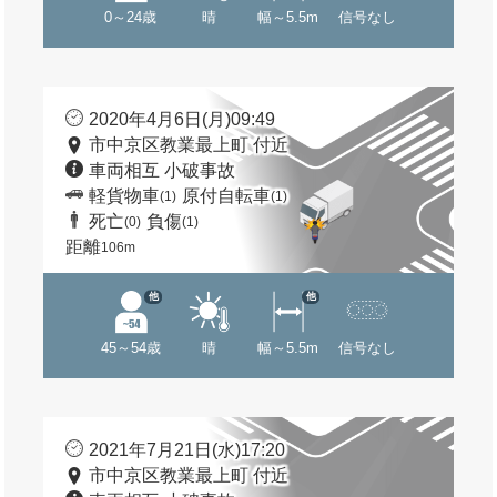
0～24歳
晴
幅～5.5m
信号なし
2020年4月6日(月)09:49
市中京区教業最上町 付近
車両相互 小破事故
軽貨物車
原付自転車
(1)
(1)
死亡
負傷
(0)
(1)
距離
106m
他
他
45～54歳
晴
幅～5.5m
信号なし
2021年7月21日(水)17:20
市中京区教業最上町 付近