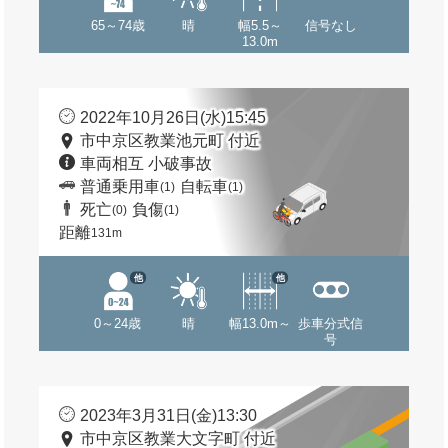
65～74歳
晴
幅5.5～
信号なし
13.0m
2022年10月26日(水)15:45
市中京区教業池元町 付近
車両相互 小破事故
普通乗用車
自転車
(1)
(1)
死亡
負傷
(0)
(1)
距離
131m
他
他
0～24歳
晴
幅13.0m～
歩車分式信
号
2023年3月31日(金)13:30
市中京区教業大文字町 付近