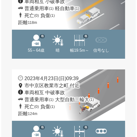
車両相互 小破事故
普通乗用車
軽自動車
(1)
(1)
死亡
負傷
(0)
(1)
距離
118m
他
他
55～64歳
晴
幅19.5m～
信号なし
2023年4月23日(日)09:39
市中京区教業市之町 付近
車両相互 中破事故
普通乗用車
大型自動二輪大
(1)
(1)
死亡
負傷
(0)
(1)
距離
124m
他
他