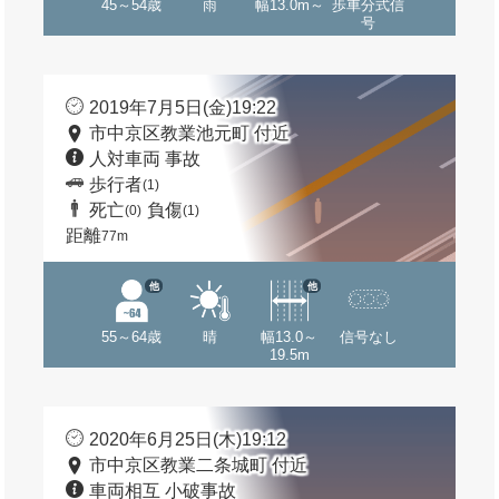
45～54歳
雨
幅13.0m～
歩車分式信
号
2019年7月5日(金)19:22
市中京区教業池元町 付近
人対車両 事故
歩行者
(1)
死亡
負傷
(0)
(1)
距離
77m
他
他
55～64歳
晴
幅13.0～
信号なし
19.5m
2020年6月25日(木)19:12
市中京区教業二条城町 付近
車両相互 小破事故