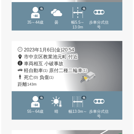
他
他
35～44歳
曇
幅5.5～
歩車分式信
13.0m
号
2023年1月6日(金)20:54
市中京区教業池元町 付近
車両相互 小破事故
軽自動車
原付二種二輪車
(1)
(1)
死亡
負傷
(0)
(1)
距離
143m
他
他
55～64歳
晴
幅13.0m～
歩車分式信
号