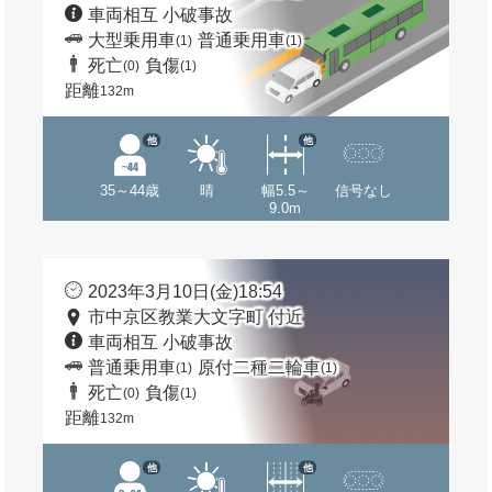
車両相互 小破事故
大型乗用車
普通乗用車
(1)
(1)
死亡
負傷
(0)
(1)
距離
132m
他
他
35～44歳
晴
幅5.5～
信号なし
9.0m
2023年3月10日(金)18:54
市中京区教業大文字町 付近
車両相互 小破事故
普通乗用車
原付二種二輪車
(1)
(1)
死亡
負傷
(0)
(1)
距離
132m
他
他