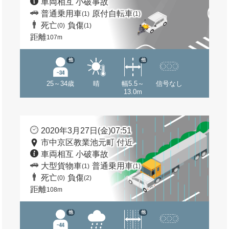
車両相互 小破事故
普通乗用車
原付自転車
(1)
(1)
死亡
負傷
(0)
(1)
距離
107m
他
他
25～34歳
晴
幅5.5～
信号なし
13.0m
2020年3月27日(金)07:51
市中京区教業池元町 付近
車両相互 小破事故
大型貨物車
普通乗用車
(1)
(1)
死亡
負傷
(0)
(2)
距離
108m
他
他