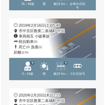
35～44歳
曇
幅19.5m～
歩車分式信
号
2019年2月16日(土)05:49
市中京区教業二条城町 付近
車両相互 小破事故
軽自動車
(2)
死亡
負傷
(0)
(1)
距離
117m
他
他
0～24歳
晴
幅19.5m～
３灯式信号
2020年2月20日(木)21:15
市中京区教業二条城町 付近