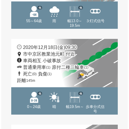
他
他
55～64歳
雨
幅13.0～
３灯式信号
19.5m
2020年12月18日(金)09:30
市中京区教業池元町 付近
車両相互 小破事故
普通乗用車
原付二種二輪車
(1)
(1)
死亡
負傷
(0)
(1)
距離
145m
他
他
0～24歳
晴
幅19.5m～
歩車分式信
号