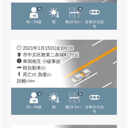
他
他
45～54歳
晴
幅19.5m～
歩車分式信
号
2021年1月15日(金)09:08
市中京区教業二条城町 付近
車両相互 小破事故
軽自動車
(2)
死亡
負傷
(0)
(1)
距離
139m
他
他
35～44歳
晴
幅19.5m～
歩車分式信
号