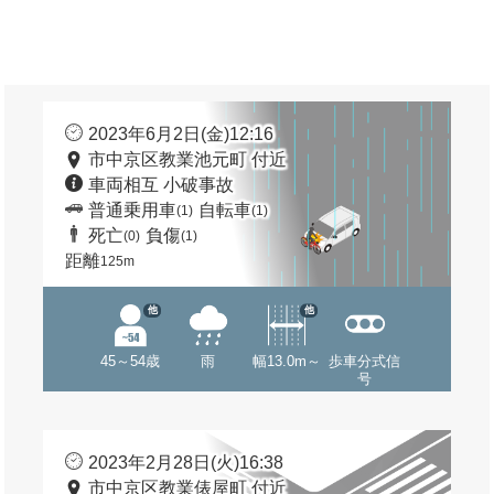
2023年6月2日(金)12:16
市中京区教業池元町 付近
車両相互 小破事故
普通乗用車
自転車
(1)
(1)
死亡
負傷
(0)
(1)
距離
125m
他
他
45～54歳
雨
幅13.0m～
歩車分式信
号
2023年2月28日(火)16:38
市中京区教業俵屋町 付近