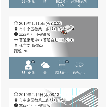
25～34歳
晴
幅13.0～
歩車分式信
19.5m
号
2019年1月15日(火)10:33
市中京区教業二条城町 付近
車両相互 小破事故
普通乗用車
普通自動二輪小
(1)
(1)
死亡
負傷
(0)
(1)
距離
67m
他
他
55～64歳
曇
幅13.0m～
信号なし
2019年2月6日(水)08:13
市中京区教業二条城町 付近
車両相互 中破事故