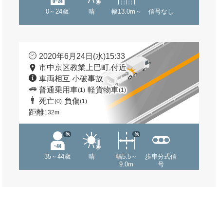
0～24歳
晴
幅13.0m～
信号なし
2020年6月24日(水)15:33
市中京区教業上巴町 付近
車両相互 小破事故
普通乗用車
軽貨物車
(1)
(1)
死亡
負傷
(0)
(1)
距離
132m
他
他
35～44歳
晴
幅5.5～
歩車分式信
9.0m
号