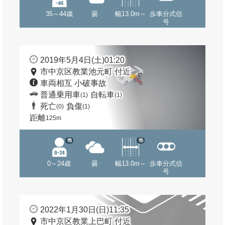
35～44歳
曇
幅13.0m～
歩車分式信
号
2019年5月4日(土)01:20
市中京区教業池元町 付近
車両相互 小破事故
普通乗用車
自転車
(1)
(1)
死亡
負傷
(0)
(1)
距離
125m
他
他
0～24歳
曇
幅13.0m～
歩車分式信
号
2022年1月30日(日)11:35
市中京区教業上巴町 付近