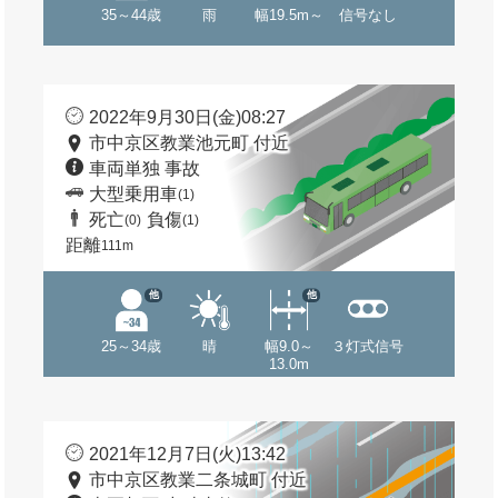
35～44歳
雨
幅19.5m～
信号なし
2022年9月30日(金)08:27
市中京区教業池元町 付近
車両単独 事故
大型乗用車
(1)
死亡
負傷
(0)
(1)
距離
111m
他
他
25～34歳
晴
幅9.0～
３灯式信号
13.0m
2021年12月7日(火)13:42
市中京区教業二条城町 付近