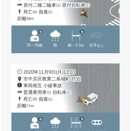
原付二種二輪車
原付自転車
(1)
(1)
死亡
負傷
(0)
(1)
距離
68m
他
他
25～34歳
雨
幅～5.5m
信号なし
2020年11月9日(月)13:03
市中京区教業二条城町 付近
車両相互 小破事故
普通乗用車
自転車
(1)
(1)
死亡
負傷
(0)
(1)
距離
71m
他
他