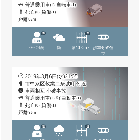
普通乗用車
自転車
(1)
(1)
死亡
負傷
(0)
(1)
距離
82m
他
他
0～24歳
曇
幅13.0m～
歩車分式信
号
2019年3月6日(水)21:05
市中京区教業二条城町 付近
車両相互 小破事故
普通乗用車
軽自動車
(1)
(1)
死亡
負傷
(0)
(1)
距離
89m
他
他