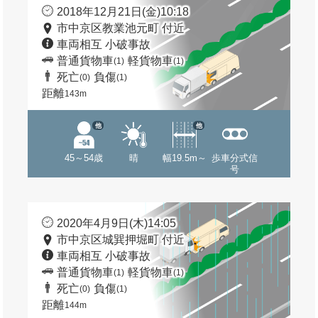
2018年12月21日(金)10:18
市中京区教業池元町 付近
車両相互 小破事故
普通貨物車
軽貨物車
(1)
(1)
死亡
負傷
(0)
(1)
距離
143m
他
他
45～54歳
晴
幅19.5m～
歩車分式信
号
2020年4月9日(木)14:05
市中京区城巽押堀町 付近
車両相互 小破事故
普通貨物車
軽貨物車
(1)
(1)
死亡
負傷
(0)
(1)
距離
144m