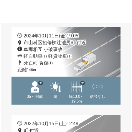
2024年10月11日(金)19:05
市山科区勧修椥辻池尻町 付近
車両相互 小破事故
軽自動車
軽貨物車
(1)
(1)
死亡
負傷
(0)
(1)
距離
146m
他
他
35～44歳
晴
幅13.0～
信号なし
19.5m
2022年10月15日(土)12:49
町 付近