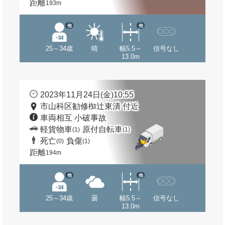
距離
193m
他
他
25～34歳
晴
幅5.5～
信号なし
13.0m
2023年11月24日(金)10:55
市山科区勧修椥辻東潰 付近
車両相互 小破事故
軽貨物車
原付自転車
(1)
(1)
死亡
負傷
(0)
(1)
距離
194m
他
他
25～34歳
曇
幅5.5～
信号なし
13.0m