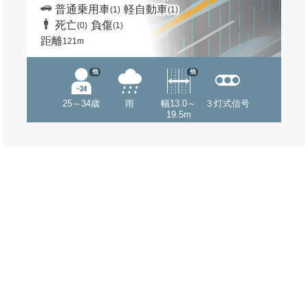
普通乗用車
軽自動車
(1)
(1)
死亡
負傷
(0)
(1)
距離
121m
他
他
25～34歳
雨
幅13.0～
３灯式信号
19.5m