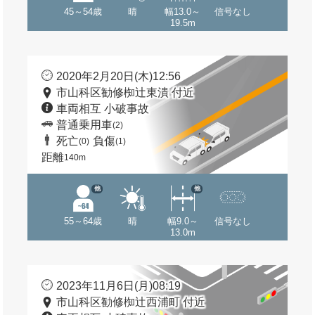
45～54歳
晴
幅13.0～
信号なし
19.5m
2020年2月20日(木)12:56
市山科区勧修椥辻東潰 付近
車両相互 小破事故
普通乗用車
(2)
死亡
負傷
(0)
(1)
距離
140m
他
他
55～64歳
晴
幅9.0～
信号なし
13.0m
2023年11月6日(月)08:19
市山科区勧修椥辻西浦町 付近