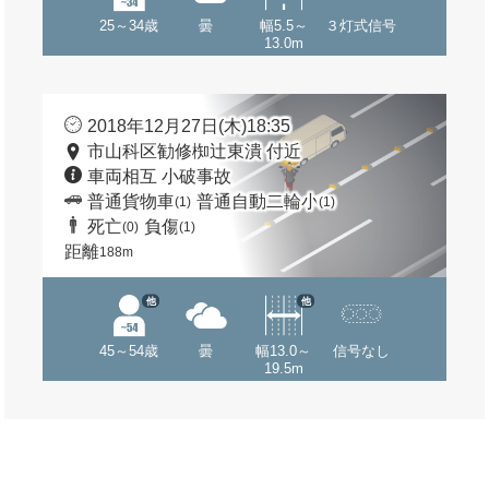
25～34歳
曇
幅5.5～
３灯式信号
13.0m
2018年12月27日(木)18:35
市山科区勧修椥辻東潰 付近
車両相互 小破事故
普通貨物車
普通自動二輪小
(1)
(1)
死亡
負傷
(0)
(1)
距離
188m
他
他
45～54歳
曇
幅13.0～
信号なし
19.5m