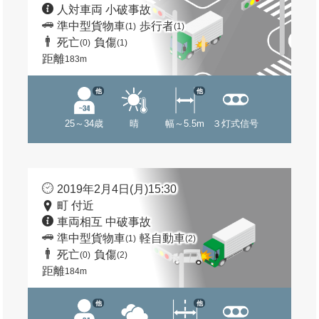
人対車両 小破事故
準中型貨物車
歩行者
(1)
(1)
死亡
負傷
(0)
(1)
距離
183m
他
他
25～34歳
晴
幅～5.5m
３灯式信号
2019年2月4日(月)15:30
町 付近
車両相互 中破事故
準中型貨物車
軽自動車
(1)
(2)
死亡
負傷
(0)
(2)
距離
184m
他
他