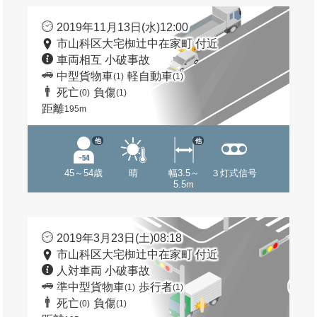
2019年11月13日(水)12:00
市山科区大宅椥辻中在家町 付近
車両相互 小破事故
中型貨物車
軽自動車
(1)
(1)
死亡
負傷
(0)
(1)
距離
195m
他
他
45～54歳
晴
幅3.5～
３灯式信号
5.5m
2019年3月23日(土)08:18
市山科区大宅椥辻中在家町 付近
人対車両 小破事故
準中型貨物車
歩行者
(1)
(1)
死亡
負傷
(0)
(1)