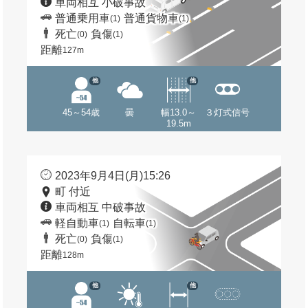
車両相互 小破事故
普通乗用車
普通貨物車
(1)
(1)
死亡
負傷
(0)
(1)
距離
127m
他
他
45～54歳
曇
幅13.0～
３灯式信号
19.5m
2023年9月4日(月)15:26
町 付近
車両相互 中破事故
軽自動車
自転車
(1)
(1)
死亡
負傷
(0)
(1)
距離
128m
他
他