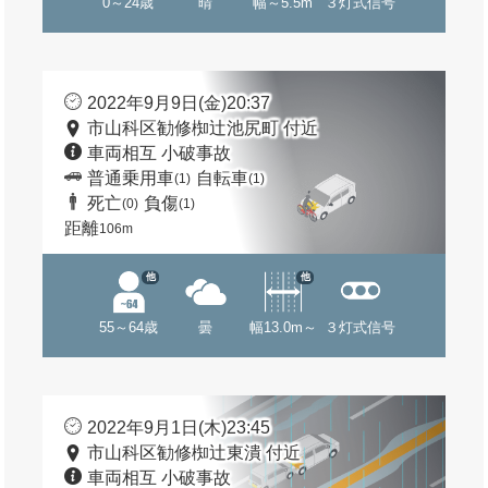
0～24歳
晴
幅～5.5m
３灯式信号
2022年9月9日(金)20:37
市山科区勧修椥辻池尻町 付近
車両相互 小破事故
普通乗用車
自転車
(1)
(1)
死亡
負傷
(0)
(1)
距離
106m
他
他
55～64歳
曇
幅13.0m～
３灯式信号
2022年9月1日(木)23:45
市山科区勧修椥辻東潰 付近
車両相互 小破事故