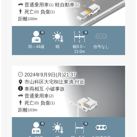
普通乗用車
軽自動車
(1)
(1)
死亡
負傷
(0)
(1)
距離
100m
他
他
35～44歳
晴
幅9.0～
信号なし
13.0m
2024年9月9日(月)21:37
市山科区大宅椥辻東潰 付近
車両相互 小破事故
普通乗用車
(2)
死亡
負傷
(0)
(1)
距離
103m
他
他