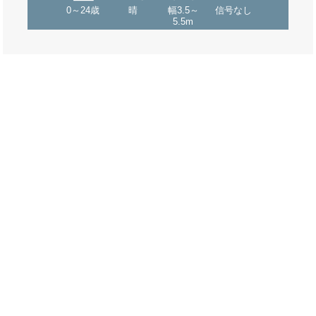
0～24歳
晴
幅3.5～
信号なし
5.5m