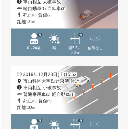
車両相互 大破事故
軽自動車
自転車
(1)
(2)
死亡
負傷
(0)
(2)
距離
131m
他
他
0～24歳
晴
幅5.5～
信号なし
9.0m
2019年12月28日(土)15:52
市山科区大宅椥辻東潰 付近
車両相互 小破事故
普通乗用車
軽自動車
(1)
(1)
死亡
負傷
(0)
(5)
距離
132m
他
他