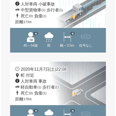
人対車両 小破事故
中型貨物車
歩行者
(1)
(1)
死亡
負傷
(0)
(1)
距離
173m
他
他
45～54歳
雨
幅～3.5m
信号なし
2020年11月7日(土)22:08
町 付近
人対車両 事故
軽自動車
歩行者
(1)
(1)
死亡
負傷
(0)
(1)
距離
176m
他
他