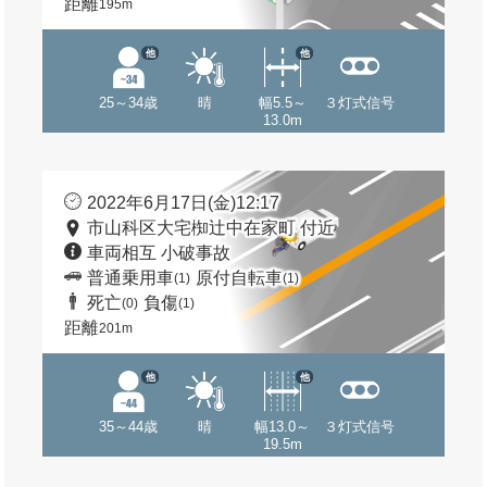
距離
195m
他
他
25～34歳
晴
幅5.5～
３灯式信号
13.0m
2022年6月17日(金)12:17
市山科区大宅椥辻中在家町 付近
車両相互 小破事故
普通乗用車
原付自転車
(1)
(1)
死亡
負傷
(0)
(1)
距離
201m
他
他
35～44歳
晴
幅13.0～
３灯式信号
19.5m