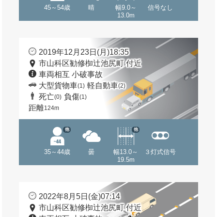
45～54歳
晴
幅9.0～
信号なし
13.0m
2019年12月23日(月)18:35
市山科区勧修椥辻池尻町 付近
車両相互 小破事故
大型貨物車
軽自動車
(1)
(2)
死亡
負傷
(0)
(1)
距離
124m
他
他
35～44歳
曇
幅13.0～
３灯式信号
19.5m
2022年8月5日(金)07:14
市山科区勧修椥辻池尻町 付近