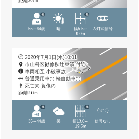
距離
207m
他
他
55～64歳
晴
幅5.5～
３灯式信号
9.0m
2020年7月1日(水)10:01
市山科区勧修椥辻東潰 付近
車両相互 小破事故
普通乗用車
軽自動車
(1)
(1)
死亡
負傷
(0)
(2)
距離
211m
他
他
35～44歳
曇
幅13.0～
信号なし
19.5m