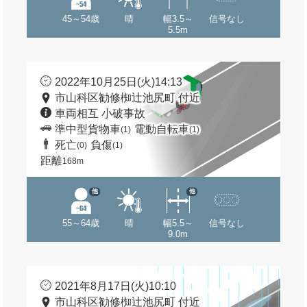
45～54歳
晴
幅3.5～
信号なし
5.5m
2022年10月25日(火)14:13
市山科区勧修椥辻池尻町 付近
車両相互 小破事故
準中型貨物車
電動自転車
(1)
(1)
死亡
負傷
(0)
(1)
距離
168m
他
他
55～64歳
晴
幅5.5～
信号なし
9.0m
2021年8月17日(火)10:10
市山科区勧修椥辻池尻町 付近