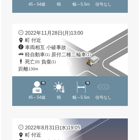
45～54歳
晴
幅～5.5m
信号なし
2022年11月28日(月)13:00
町 付近
車両相互 小破事故
軽自動車
原付二種二輪車
(1)
(1)
死亡
負傷
(0)
(1)
距離
130m
他
他
45～54歳
晴
幅～5.5m
信号なし
2022年8月31日(水)19:05
町 付近