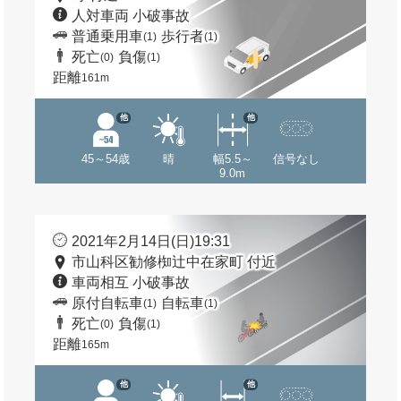
人対車両 小破事故
普通乗用車
歩行者
(1)
(1)
死亡
負傷
(0)
(1)
距離
161m
他
他
45～54歳
晴
幅5.5～
信号なし
9.0m
2021年2月14日(日)19:31
市山科区勧修椥辻中在家町 付近
車両相互 小破事故
原付自転車
自転車
(1)
(1)
死亡
負傷
(0)
(1)
距離
165m
他
他