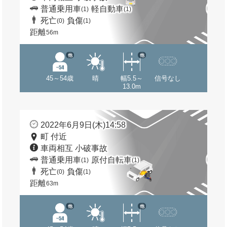
普通乗用車
軽自動車
(1)
(1)
死亡
負傷
(0)
(1)
距離
56m
他
他
45～54歳
晴
幅5.5～
信号なし
13.0m
2022年6月9日(木)14:58
町 付近
車両相互 小破事故
普通乗用車
原付自転車
(1)
(1)
死亡
負傷
(0)
(1)
距離
63m
他
他