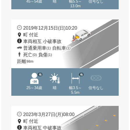
45～54歳
晴
幅5.5～
信号なし
13.0m
2019年12月15日(日)10:20
町 付近
車両相互 小破事故
普通乗用車
自転車
(1)
(1)
死亡
負傷
(0)
(1)
距離
98m
他
他
25～34歳
晴
幅3.5～
信号なし
5.5m
2023年3月27日(月)08:00
町 付近
車両相互 中破事故