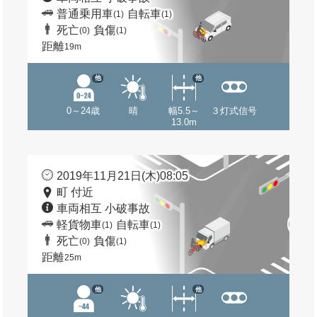
普通乗用車
自転車
(1)
(1)
死亡
負傷
(0)
(1)
距離
19m
他
他
0～24歳
晴
幅5.5～
３灯式信号
13.0m
2019年11月21日(木)08:05
町 付近
車両相互 小破事故
軽貨物車
自転車
(1)
(1)
死亡
負傷
(0)
(1)
距離
25m
他
他