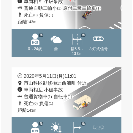
車両相互 小破事故
普通自動二輪小
原付二種二輪車
(1)
(1)
死亡
負傷
(0)
(1)
距離
143m
他
他
0～24歳
曇
幅5.5～
３灯式信号
13.0m
2020年5月11日(月)11:01
市山科区勧修椥辻西浦町 付近
車両相互 小破事故
普通貨物車
自転車
(1)
(1)
死亡
負傷
(0)
(1)
距離
143m
他
他