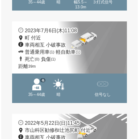
35～44歳
晴
幅5.5～
３灯式信号
13.0m
2023年7月6日(木)11:08
町 付近
車両相互 小破事故
普通乗用車
軽自動車
(1)
(1)
死亡
負傷
(0)
(1)
距離
39m
他
35～44歳
晴
信号なし
2022年5月22日(日)11:45
市山科区勧修椥辻池尻町 付近
車両相互 小破事故