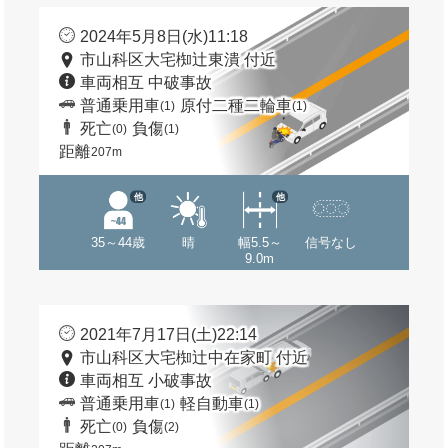
2024年5月8日(水)11:18
市山科区大宅椥辻東潰 付近
車両相互 中破事故
普通乗用車
原付二種二輪車
(1)
(1)
死亡
負傷
(0)
(1)
距離
207m
他
他
35～44歳
晴
幅5.5～
信号なし
9.0m
2021年7月17日(土)22:14
市山科区大宅椥辻中在家町 付近
車両相互 小破事故
普通乗用車
軽自動車
(1)
(1)
死亡
負傷
(0)
(2)