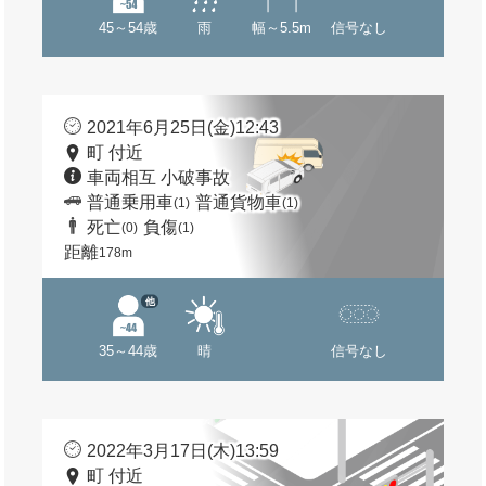
45～54歳
雨
幅～5.5m
信号なし
2021年6月25日(金)12:43
町 付近
車両相互 小破事故
普通乗用車
普通貨物車
(1)
(1)
死亡
負傷
(0)
(1)
距離
178m
他
35～44歳
晴
信号なし
2022年3月17日(木)13:59
町 付近