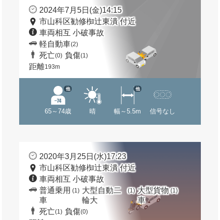
2024年7月5日(金)14:15
市山科区勧修椥辻東潰 付近
車両相互 小破事故
軽自動車
(2)
死亡
負傷
(0)
(1)
距離
193m
他
他
65～74歳
晴
幅～5.5m
信号なし
2020年3月25日(水)17:23
市山科区勧修椥辻東潰 付近
車両相互 小破事故
普通乗用
大型自動二
大型貨物
(1)
(1)
(1)
車
輪大
車
死亡
負傷
(1)
(0)