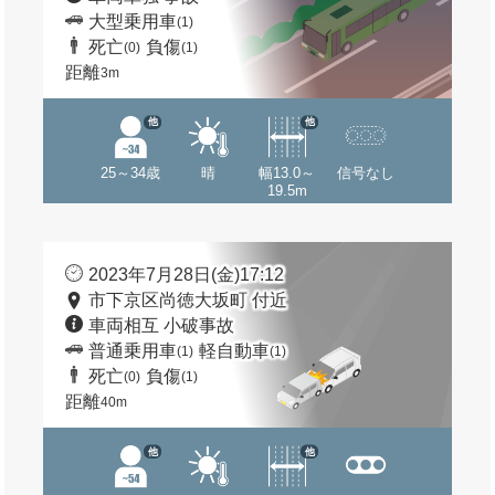
大型乗用車
(1)
死亡
負傷
(0)
(1)
距離
3m
他
他
25～34歳
晴
幅13.0～
信号なし
19.5m
2023年7月28日(金)17:12
市下京区尚徳大坂町 付近
車両相互 小破事故
普通乗用車
軽自動車
(1)
(1)
死亡
負傷
(0)
(1)
距離
40m
他
他