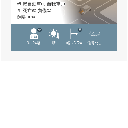
軽自動車
自転車
(1)
(1)
死亡
負傷
(0)
(1)
距離
107m
他
他
0～24歳
晴
幅～5.5m
信号なし