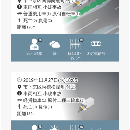
市下京区尚徳醍醐町 付近
車両相互 小破事故
普通乗用車
原付自転車
(1)
(1)
死亡
負傷
(0)
(2)
距離
128m
他
他
25～34歳
曇
幅13.0～
３灯式信号
19.5m
2019年11月27日(水)18:05
市下京区尚徳松屋町 付近
車両相互 小破事故
軽貨物車
原付二種二輪車
(1)
(1)
死亡
負傷
(0)
(1)
距離
132m
他
他