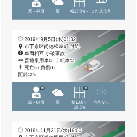
35～44歳
曇
幅13.0m～
３灯式信号
2019年9月5日(木)01:32
市下京区尚徳松屋町 付近
車両相互 小破事故
普通乗用車
自転車
(1)
(1)
死亡
負傷
(0)
(1)
距離
127m
他
他
55～64歳
曇
幅13.0～
信号なし
19.5m
2018年11月21日(水)19:00