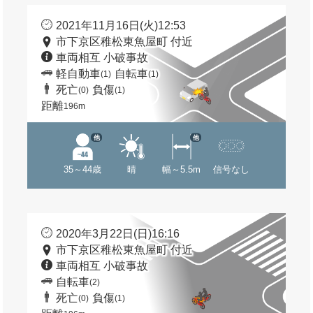
2021年11月16日(火)12:53
市下京区稚松東魚屋町 付近
車両相互 小破事故
軽自動車
自転車
(1)
(1)
死亡
負傷
(0)
(1)
距離
196m
他
他
35～44歳
晴
幅～5.5m
信号なし
2020年3月22日(日)16:16
市下京区稚松東魚屋町 付近
車両相互 小破事故
自転車
(2)
死亡
負傷
(0)
(1)