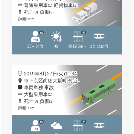
普通乗用車
軽貨物車
(1)
(1)
死亡
負傷
(0)
(3)
距離
76m
他
他
25～34歳
晴
幅19.5m～
３灯式信号
2019年8月27日(火)11:34
市下京区尚徳大坂町 付近
車両単独 事故
大型乗用車
(1)
死亡
負傷
(0)
(1)
距離
77m
他
他