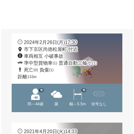
2024年2月26日(月)17:30
市下京区尚徳松屋町 付近
車両相互 小破事故
準中型貨物車
普通自動二輪小
(1)
(1)
死亡
負傷
(0)
(1)
距離
133m
他
他
35～44歳
曇
幅～5.5m
信号なし
2021年4月20日(火)14:33