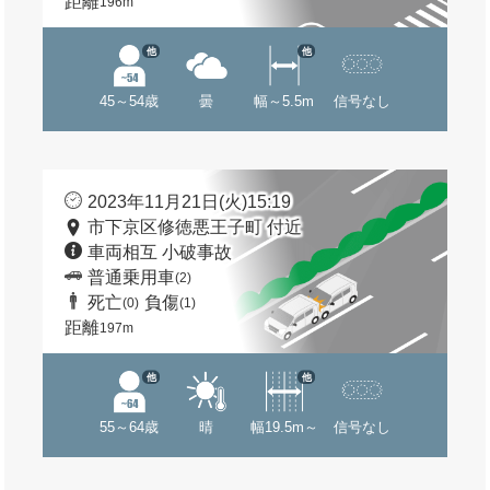
距離
196m
他
他
45～54歳
曇
幅～5.5m
信号なし
2023年11月21日(火)15:19
市下京区修徳悪王子町 付近
車両相互 小破事故
普通乗用車
(2)
死亡
負傷
(0)
(1)
距離
197m
他
他
55～64歳
晴
幅19.5m～
信号なし