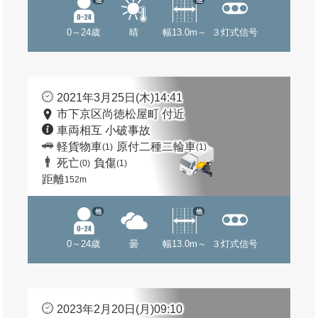
0～24歳
晴
幅13.0m～
３灯式信号
2021年3月25日(木)14:41
市下京区尚徳松屋町 付近
車両相互 小破事故
軽貨物車
原付二種二輪車
(1)
(1)
死亡
負傷
(0)
(1)
距離
152m
他
他
0～24歳
曇
幅13.0m～
３灯式信号
2023年2月20日(月)09:10