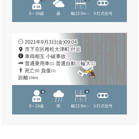
0～24歳
曇
幅13.0m～
３灯式信号
2021年9月3日(金)09:04
市下京区稚松大津町 付近
車両相互 小破事故
普通乗用車
普通自動二輪大
(1)
(1)
死亡
負傷
(0)
(1)
距離
156m
他
他
0～24歳
雨
幅13.0m～
３灯式信号