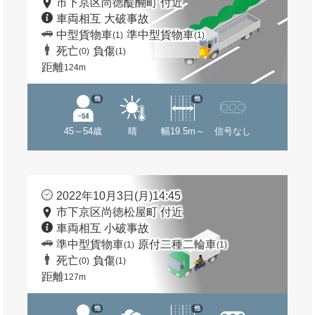
市下京区尚徳醍醐町 付近
車両相互 大破事故
中型貨物車
準中型貨物車
(1)
(1)
死亡
負傷
(0)
(1)
距離
124m
他
他
45～54歳
晴
幅19.5m～
信号なし
2022年10月3日(月)14:45
市下京区尚徳松屋町 付近
車両相互 小破事故
準中型貨物車
原付二種二輪車
(1)
(1)
死亡
負傷
(0)
(1)
距離
127m
他
他