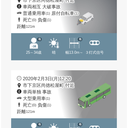
市下京区尚徳松屋町 付近
車両相互 大破事故
普通乗用車
原付自転車
(1)
(1)
死亡
負傷
(0)
(1)
距離
121m
他
他
25～34歳
晴
幅13.0m～
３灯式信号
2020年2月3日(月)12:20
市下京区尚徳松屋町 付近
車両単独 事故
大型乗用車
(1)
死亡
負傷
(0)
(1)
距離
121m
他
他