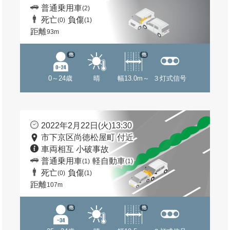
普通乗用車
(2)
死亡
負傷
(0)
(1)
距離
93m
他
他
0～24歳
晴
幅13.0m～
３灯式信号
2022年2月22日(火)13:30
市下京区尚徳松屋町 付近
車両相互 小破事故
普通乗用車
軽自動車
(1)
(1)
死亡
負傷
(0)
(1)
距離
107m
他
他