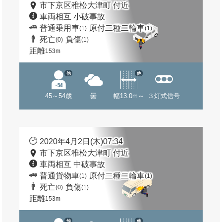
市下京区稚松大津町 付近
車両相互 小破事故
普通乗用車
原付二種二輪車
(1)
(1)
死亡
負傷
(0)
(1)
距離
153m
他
他
45～54歳
曇
幅13.0m～
３灯式信号
2020年4月2日(木)07:34
市下京区稚松大津町 付近
車両相互 中破事故
普通貨物車
原付二種二輪車
(1)
(1)
死亡
負傷
(0)
(1)
距離
153m
他
他