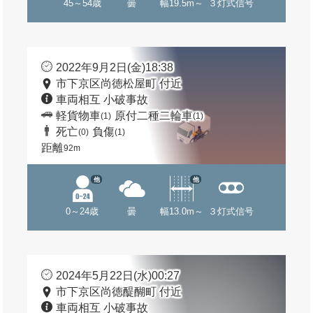
45～54歳
曇
幅19.5m～
３灯式信号
2022年9月2日(金)18:38
市下京区尚徳松屋町 付近
車両相互 小破事故
軽貨物車
原付二種二輪車
(1)
(1)
死亡
負傷
(0)
(1)
距離
92m
他
他
0～24歳
曇
幅13.0m～
３灯式信号
2024年5月22日(水)00:27
市下京区尚徳醍醐町 付近
車両相互 小破事故