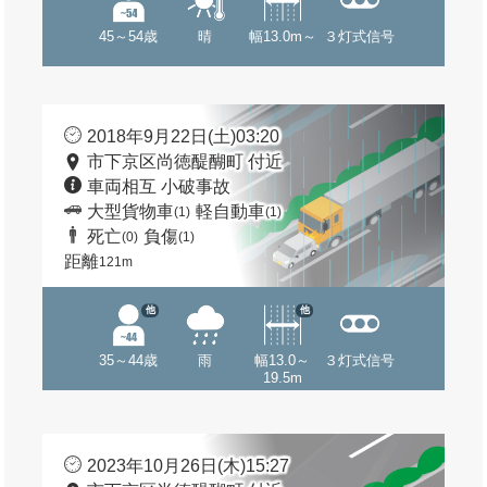
45～54歳
晴
幅13.0m～
３灯式信号
2018年9月22日(土)03:20
市下京区尚徳醍醐町 付近
車両相互 小破事故
大型貨物車
軽自動車
(1)
(1)
死亡
負傷
(0)
(1)
距離
121m
他
他
35～44歳
雨
幅13.0～
３灯式信号
19.5m
2023年10月26日(木)15:27