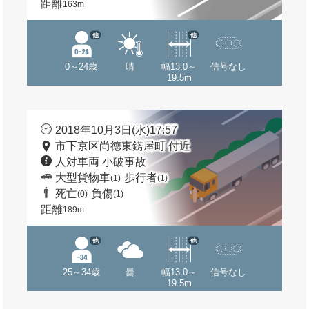
距離
163m
他
他
0～24歳
晴
幅13.0～
信号なし
19.5m
2018年10月3日(水)17:57
市下京区尚徳東錺屋町 付近
人対車両 小破事故
大型貨物車
歩行者
(1)
(1)
死亡
負傷
(0)
(1)
距離
189m
他
他
25～34歳
曇
幅13.0～
信号なし
19.5m