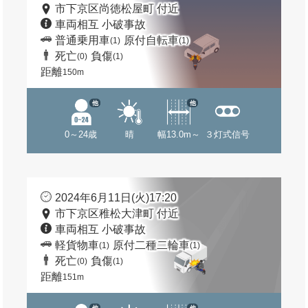
市下京区尚徳松屋町 付近
車両相互 小破事故
普通乗用車
原付自転車
(1)
(1)
死亡
負傷
(0)
(1)
距離
150m
他
他
0～24歳
晴
幅13.0m～
３灯式信号
2024年6月11日(火)17:20
市下京区稚松大津町 付近
車両相互 小破事故
軽貨物車
原付二種二輪車
(1)
(1)
死亡
負傷
(0)
(1)
距離
151m
他
他