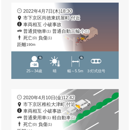
2022年4月7日(木)18:30
市下京区尚徳東錺屋町 付近
車両相互 小破事故
普通貨物車
普通自動二輪小
(1)
(1)
死亡
負傷
(0)
(1)
距離
190m
他
他
25～34歳
晴
幅～5.5m
３灯式信号
2020年4月10日(金)12:42
市下京区稚松大津町 付近
車両相互 小破事故
普通乗用車
軽自動車
(1)
(1)
死亡
負傷
(0)
(1)