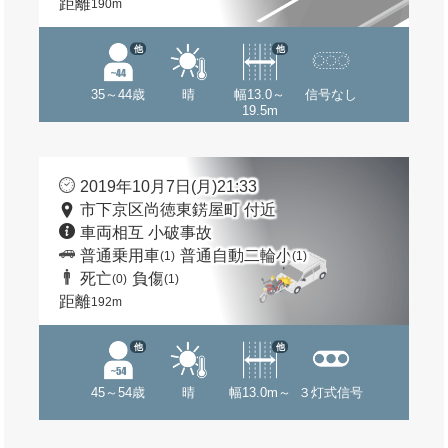
距離
190m
他
他
35～44歳
晴
幅13.0～
信号なし
19.5m
2019年10月7日(月)21:33
市下京区尚徳東錺屋町 付近
車両相互 小破事故
普通乗用車
普通自動二輪小
(1)
(1)
死亡
負傷
(0)
(1)
距離
192m
他
他
45～54歳
晴
幅13.0m～
３灯式信号