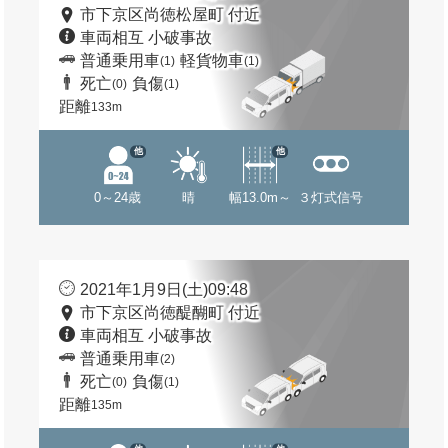
市下京区尚徳松屋町 付近
車両相互 小破事故
普通乗用車
軽貨物車
(1)
(1)
死亡
負傷
(0)
(1)
距離
133m
他
他
0～24歳
晴
幅13.0m～
３灯式信号
2021年1月9日(土)09:48
市下京区尚徳醍醐町 付近
車両相互 小破事故
普通乗用車
(2)
死亡
負傷
(0)
(1)
距離
135m