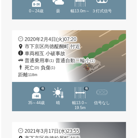
0～24歳
曇
幅13.0m～
３灯式信号
2020年2月4日(火)07:20
市下京区尚徳醍醐町 付近
車両相互 小破事故
普通乗用車
普通自動二輪小
(1)
(1)
死亡
負傷
(0)
(1)
距離
118m
他
他
35～44歳
晴
幅13.0～
信号なし
19.5m
2021年3月17日(水)23:55