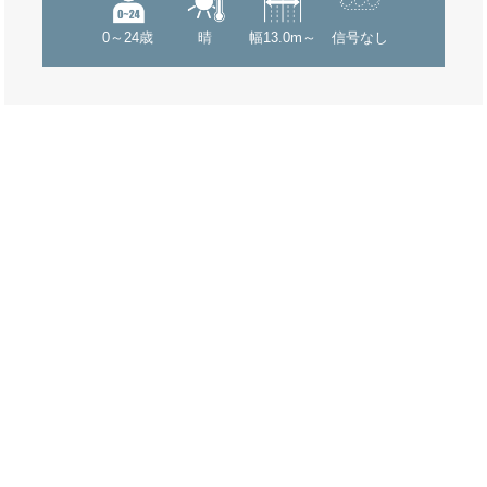
0～24歳
晴
幅13.0m～
信号なし