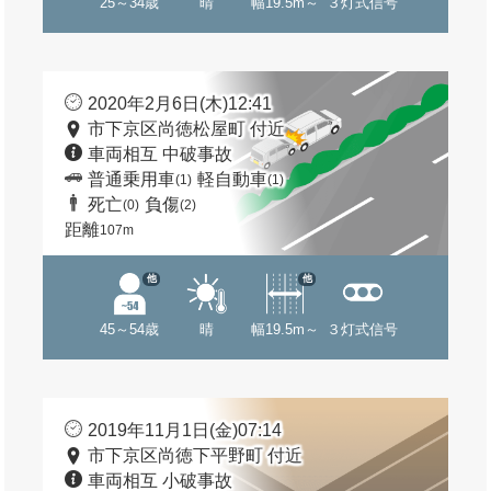
25～34歳
晴
幅19.5m～
３灯式信号
2020年2月6日(木)12:41
市下京区尚徳松屋町 付近
車両相互 中破事故
普通乗用車
軽自動車
(1)
(1)
死亡
負傷
(0)
(2)
距離
107m
他
他
45～54歳
晴
幅19.5m～
３灯式信号
2019年11月1日(金)07:14
市下京区尚徳下平野町 付近
車両相互 小破事故