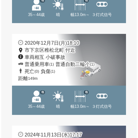
他
他
35～44歳
晴
幅13.0m～
３灯式信号
2020年12月7日(月)18:10
市下京区稚松北町 付近
車両相互 小破事故
普通乗用車
普通自動二輪小
(1)
(1)
死亡
負傷
(0)
(1)
距離
149m
他
他
35～44歳
晴
幅13.0m～
３灯式信号
2024年11月13日(水)17:17