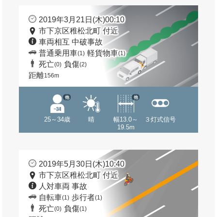
2019年3月21日(木)00:10
市下京区稚松北町 付近
車両相互 中破事故
普通乗用車
軽貨物車
(1)
(1)
死亡
負傷
(0)
(2)
距離
156m
他
他
25～34歳
晴
幅13.0～
３灯式信号
19.5m
2019年5月30日(木)10:40
市下京区稚松北町 付近
人対車両 事故
自転車
歩行者
(1)
(1)
死亡
負傷
(0)
(1)