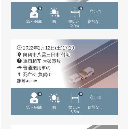
他
他
35～44歳
晴
幅5.5～
信号なし
9.0m
2022年2月12日(土)17:10
舞鶴市八雲三日市 付近
車両相互 大破事故
普通乗用車
(2)
死亡
負傷
(0)
(1)
距離
4221m
他
他
55～64歳
晴
幅3.5～
信号なし
5.5m