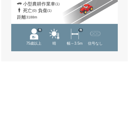
小型農耕作業車
(1)
死亡
負傷
(0)
(1)
距離
3188m
他
他
75歳以上
晴
幅～3.5m
信号なし