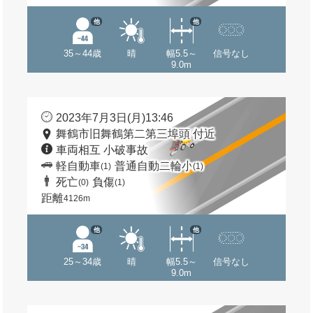
他
他
35～44歳
晴
幅5.5～
信号なし
9.0m
2023年7月3日(月)13:46
舞鶴市旧舞鶴第二第三埠頭 付近
車両相互 小破事故
軽自動車
普通自動二輪小
(1)
(1)
死亡
負傷
(0)
(1)
距離
4126m
他
他
25～34歳
晴
幅5.5～
信号なし
9.0m