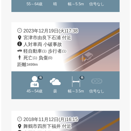
55～64歳
晴
幅～5.5m
信号なし
2023年12月19日(火)17:38
宮津市由良下石浦 付近
人対車両 小破事故
軽自動車
歩行者
(1)
(1)
死亡
負傷
(1)
(0)
距離
3499m
他
他
45～54歳
曇
幅～3.5m
信号なし
2018年11月12日(月)16:15
舞鶴市四所下福井 付近