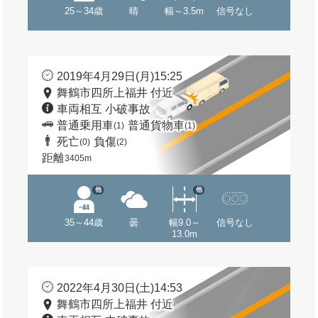
25～34歳
晴
幅～3.5m
信号なし
2019年4月29日(月)15:25
舞鶴市四所上福井 付近
車両相互 小破事故
普通乗用車
普通貨物車
(1)
(1)
死亡
負傷
(0)
(2)
距離
3405m
他
他
35～44歳
曇
幅9.0～
信号なし
13.0m
2022年4月30日(土)14:53
舞鶴市四所上福井 付近