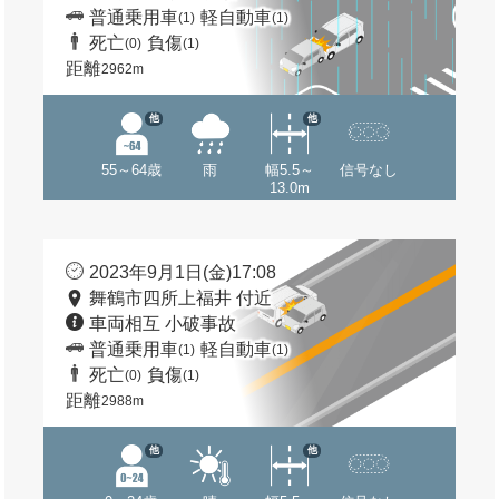
普通乗用車
軽自動車
(1)
(1)
死亡
負傷
(0)
(1)
距離
2962m
他
他
55～64歳
雨
幅5.5～
信号なし
13.0m
2023年9月1日(金)17:08
舞鶴市四所上福井 付近
車両相互 小破事故
普通乗用車
軽自動車
(1)
(1)
死亡
負傷
(0)
(1)
距離
2988m
他
他