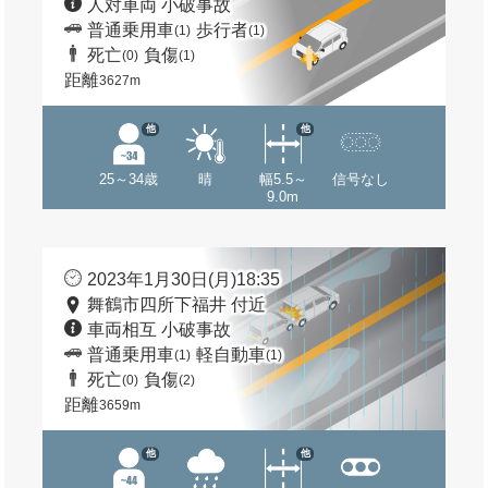
人対車両 小破事故
普通乗用車
歩行者
(1)
(1)
死亡
負傷
(0)
(1)
距離
3627m
他
他
25～34歳
晴
幅5.5～
信号なし
9.0m
2023年1月30日(月)18:35
舞鶴市四所下福井 付近
車両相互 小破事故
普通乗用車
軽自動車
(1)
(1)
死亡
負傷
(0)
(2)
距離
3659m
他
他