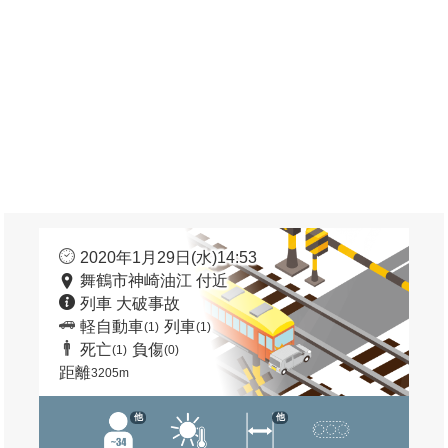
2020年1月29日(水)14:53
舞鶴市神崎油江 付近
列車 大破事故
軽自動車
列車
(1)
(1)
死亡
負傷
(1)
(0)
距離
3205m
他
他