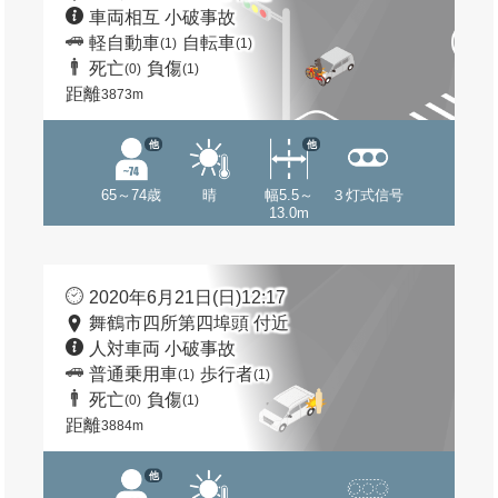
車両相互 小破事故
軽自動車
自転車
(1)
(1)
死亡
負傷
(0)
(1)
距離
3873m
他
他
65～74歳
晴
幅5.5～
３灯式信号
13.0m
2020年6月21日(日)12:17
舞鶴市四所第四埠頭 付近
人対車両 小破事故
普通乗用車
歩行者
(1)
(1)
死亡
負傷
(0)
(1)
距離
3884m
他