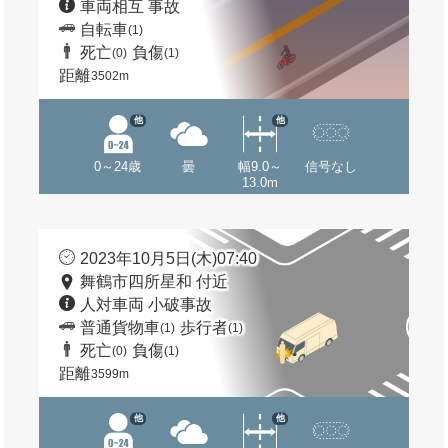
車両相互 事故
自転車
(1)
死亡
負傷
(0)
(1)
距離
3502m
他
他
0～24歳
曇
幅9.0～
信号なし
13.0m
2023年10月5日(木)07:40
舞鶴市四所星和 付近
人対車両 小破事故
普通貨物車
歩行者
(1)
(1)
死亡
負傷
(0)
(1)
距離
3599m
他
他