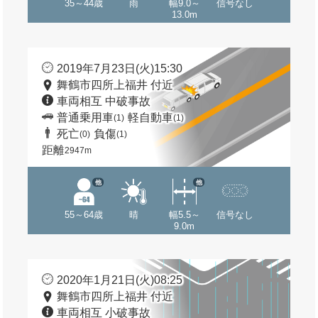
35～44歳
雨
幅9.0～
信号なし
13.0m
2019年7月23日(火)15:30
舞鶴市四所上福井 付近
車両相互 中破事故
普通乗用車
軽自動車
(1)
(1)
死亡
負傷
(0)
(1)
距離
2947m
他
他
55～64歳
晴
幅5.5～
信号なし
9.0m
2020年1月21日(火)08:25
舞鶴市四所上福井 付近
車両相互 小破事故