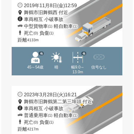
2019年11月8日(金)12:59
舞鶴市旧舞鶴西 付近
車両相互 小破事故
中型貨物車
軽自動車
(1)
(1)
死亡
負傷
(0)
(1)
距離
4133m
他
他
45～54歳
晴
幅9.0～
信号なし
13.0m
2023年3月28日(火)16:21
舞鶴市旧舞鶴第二第三埠頭 付近
車両相互 小破事故
普通乗用車
軽自動車
(1)
(1)
死亡
負傷
(0)
(1)
距離
4217m