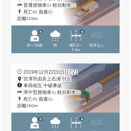
普通貨物車
軽自動車
(1)
(1)
死亡
負傷
(0)
(1)
距離
2230m
他
他
45～54歳
雨
幅5.5～
信号なし
9.0m
2019年12月22日(日)17:21
宮津市由良上石浦 付近
車両相互 中破事故
準中型貨物車
軽自動車
(1)
(2)
死亡
負傷
(0)
(1)
距離
2842m
他
他