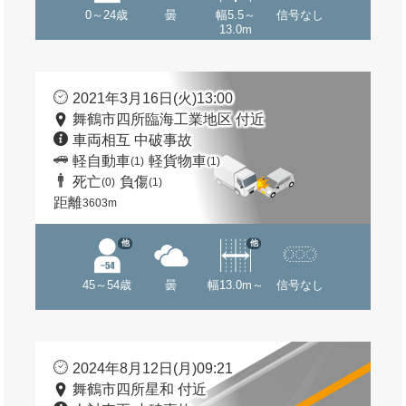
0～24歳
曇
幅5.5～
信号なし
13.0m
2021年3月16日(火)13:00
舞鶴市四所臨海工業地区 付近
車両相互 中破事故
軽自動車
軽貨物車
(1)
(1)
死亡
負傷
(0)
(1)
距離
3603m
他
他
45～54歳
曇
幅13.0m～
信号なし
2024年8月12日(月)09:21
舞鶴市四所星和 付近