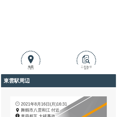
地図
こだわり
で探す
条件
東雲駅周辺
2021年8月16日(月)16:31
舞鶴市八雲和江 付近
車両相互 大破事故