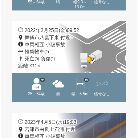
55～64歳
晴
幅9.0～
信号なし
13.0m
2022年2月25日(金)09:52
舞鶴市八雲下東 付近
車両相互 小破事故
軽貨物車
(2)
死亡
負傷
(0)
(1)
距離
1972m
他
他
25～34歳
曇
幅～5.5m
信号なし
2023年4月5日(水)19:03
宮津市由良上石浦 付近
車両相互 小破事故