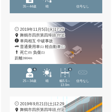
35～44歳
晴
信号なし
2019年11月5日(火)17:29
舞鶴市四所第四埠頭 付近
車両相互 中破事故
普通乗用車
軽自動車
(1)
(1)
死亡
負傷
(0)
(1)
距離
3904m
他
他
25～34歳
晴
幅5.5～
信号なし
13.0m
2019年9月21日(土)12:29
舞鶴市四所第四埠頭 付近