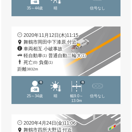
35～44歳
晴
信号なし
2020年11月12日(木)11:15
舞鶴市岡田中下漆原 付近
車両相互 小破事故
軽自動車
普通自動二輪大
(1)
(1)
死亡
負傷
(0)
(1)
距離
3832m
他
他
25～34歳
晴
幅9.0～
信号なし
13.0m
2020年4月24日(金)11:06
舞鶴市四所大野辺 付近