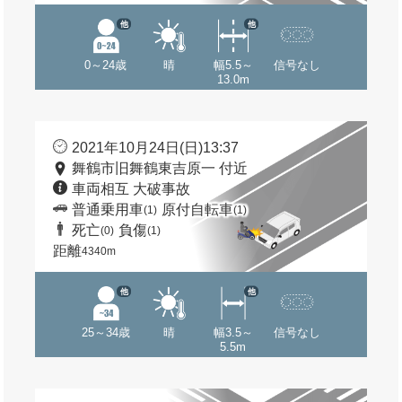
他
他
0～24歳
晴
幅5.5～
信号なし
13.0m
2021年10月24日(日)13:37
舞鶴市旧舞鶴東吉原一 付近
車両相互 大破事故
普通乗用車
原付自転車
(1)
(1)
死亡
負傷
(0)
(1)
距離
4340m
他
他
25～34歳
晴
幅3.5～
信号なし
5.5m