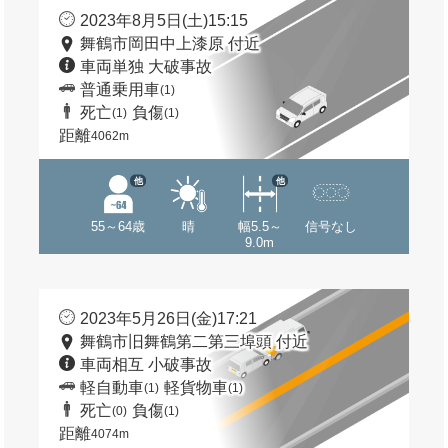
2023年8月5日(土)15:15
舞鶴市岡田中上漆原 付近
車両単独 大破事故
普通乗用車
(1)
死亡
負傷
(1)
(1)
距離
4062m
他
他
55～64歳
晴
幅5.5～
信号なし
9.0m
2023年5月26日(金)17:21
舞鶴市旧舞鶴第二第三埠頭 付近
車両相互 小破事故
軽自動車
軽貨物車
(1)
(1)
死亡
負傷
(0)
(1)
距離
4074m