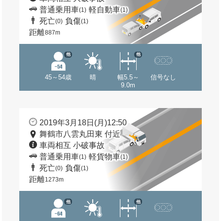
普通乗用車
軽自動車
(1)
(1)
死亡
負傷
(0)
(1)
距離
887m
他
他
45～54歳
晴
幅5.5～
信号なし
9.0m
2019年3月18日(月)12:50
舞鶴市八雲丸田東 付近
車両相互 小破事故
普通乗用車
軽貨物車
(1)
(1)
死亡
負傷
(0)
(1)
距離
1273m
他
他