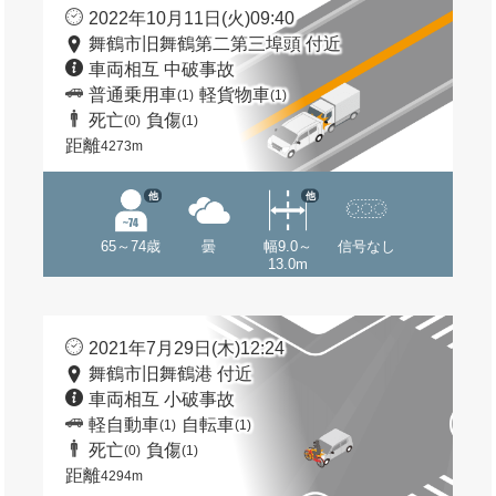
2022年10月11日(火)09:40
舞鶴市旧舞鶴第二第三埠頭 付近
車両相互 中破事故
普通乗用車
軽貨物車
(1)
(1)
死亡
負傷
(0)
(1)
距離
4273m
他
他
65～74歳
曇
幅9.0～
信号なし
13.0m
2021年7月29日(木)12:24
舞鶴市旧舞鶴港 付近
車両相互 小破事故
軽自動車
自転車
(1)
(1)
死亡
負傷
(0)
(1)
距離
4294m