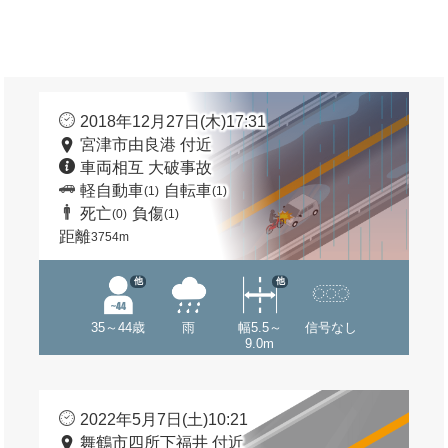
2018年12月27日(木)17:31
宮津市由良港 付近
車両相互 大破事故
軽自動車
自転車
(1)
(1)
死亡
負傷
(0)
(1)
距離
3754m
他
他
35～44歳
雨
幅5.5～
信号なし
9.0m
2022年5月7日(土)10:21
舞鶴市四所下福井 付近