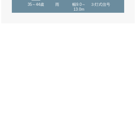
35～44歳
雨
幅9.0～
３灯式信号
13.0m