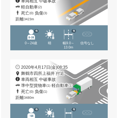
車両相互 中破事故
軽自動車
(2)
死亡
負傷
(0)
(3)
距離
3423m
他
他
0～24歳
晴
幅9.0～
信号なし
13.0m
2020年4月17日(金)08:35
舞鶴市四所上福井 付近
車両相互 中破事故
準中型貨物車
軽自動車
(1)
(1)
死亡
負傷
(0)
(1)
距離
3480m
他
他