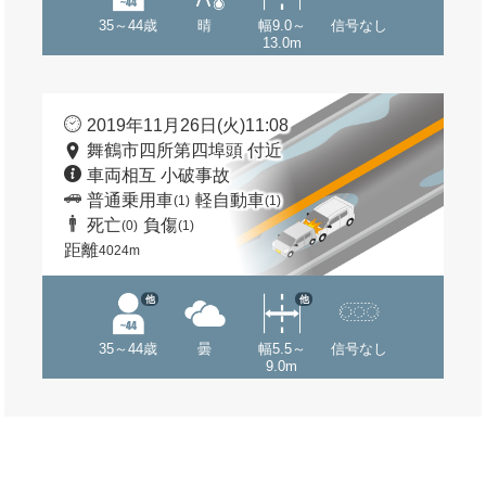
35～44歳
晴
幅9.0～
信号なし
13.0m
2019年11月26日(火)11:08
舞鶴市四所第四埠頭 付近
車両相互 小破事故
普通乗用車
軽自動車
(1)
(1)
死亡
負傷
(0)
(1)
距離
4024m
他
他
35～44歳
曇
幅5.5～
信号なし
9.0m