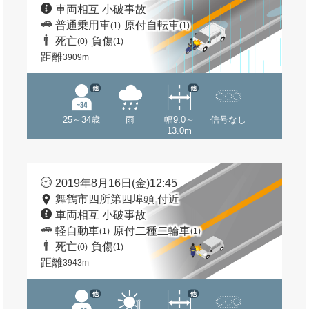
車両相互 小破事故
普通乗用車
原付自転車
(1)
(1)
死亡
負傷
(0)
(1)
距離
3909m
他
他
25～34歳
雨
幅9.0～
信号なし
13.0m
2019年8月16日(金)12:45
舞鶴市四所第四埠頭 付近
車両相互 小破事故
軽自動車
原付二種二輪車
(1)
(1)
死亡
負傷
(0)
(1)
距離
3943m
他
他