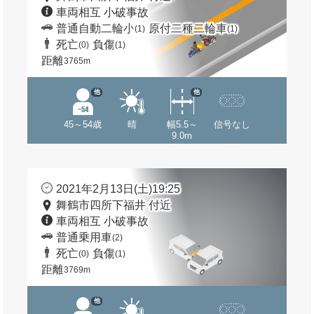
車両相互 小破事故
普通自動二輪小
原付二種二輪車
(1)
(1)
死亡
負傷
(0)
(1)
距離
3765m
他
他
45～54歳
晴
幅5.5～
信号なし
9.0m
2021年2月13日(土)19:25
舞鶴市四所下福井 付近
車両相互 小破事故
普通乗用車
(2)
死亡
負傷
(0)
(1)
距離
3769m
他