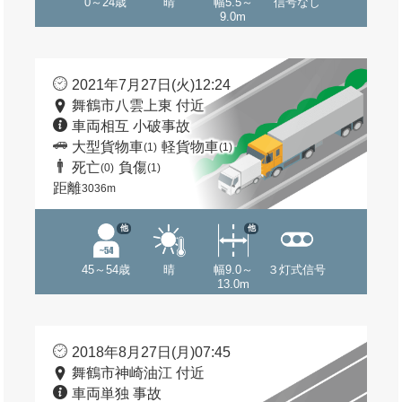
0～24歳
晴
幅5.5～
信号なし
9.0m
2021年7月27日(火)12:24
舞鶴市八雲上東 付近
車両相互 小破事故
大型貨物車
軽貨物車
(1)
(1)
死亡
負傷
(0)
(1)
距離
3036m
他
他
45～54歳
晴
幅9.0～
３灯式信号
13.0m
2018年8月27日(月)07:45
舞鶴市神崎油江 付近
車両単独 事故