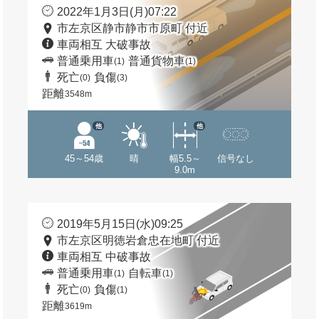
2022年1月3日(月)07:22
市左京区静市静市市原町 付近
車両相互 大破事故
普通乗用車
普通貨物車
(1)
(1)
死亡
負傷
(0)
(3)
距離
3548m
他
他
45～54歳
晴
幅5.5～
信号なし
9.0m
2019年5月15日(水)09:25
市左京区明徳岩倉忠在地町 付近
車両相互 中破事故
普通乗用車
自転車
(1)
(1)
死亡
負傷
(0)
(1)
距離
3619m