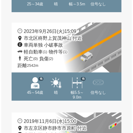
25～34歳
晴
幅～3.5m
信号なし
2023年9月26日(火)15:09
市北区柊野上賀茂神山 付近
車両単独 小破事故
軽自動車
物件等
(1)
(1)
死亡
負傷
(0)
(2)
距離
2542m
他
他
45～54歳
晴
幅5.5～
信号なし
9.0m
2019年11月6日(水)15:00
市左京区静市静市市原町 付近