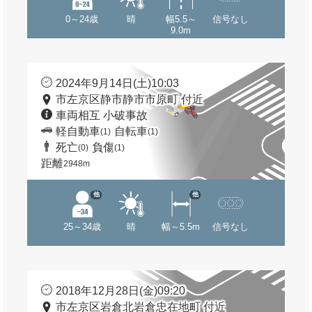
0～24歳
晴
幅5.5～
信号なし
9.0m
2024年9月14日(土)10:03
市左京区静市静市市原町 付近
車両相互 小破事故
軽自動車
自転車
(1)
(1)
死亡
負傷
(0)
(1)
距離
2948m
他
他
25～34歳
晴
幅～5.5m
信号なし
2018年12月28日(金)09:20
市左京区岩倉北岩倉忠在地町 付近