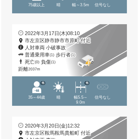
75歳以上
晴
幅～3.5m
信号なし
2022年3月17日(木)08:10
市左京区静市静市市原町 付近
人対車両 小破事故
普通乗用車
歩行者
(1)
(1)
死亡
負傷
(0)
(1)
距離
2037m
他
他
35～44歳
晴
幅5.5～
信号なし
9.0m
2020年3月20日(金)12:32
市左京区鞍馬鞍馬貴船町 付近