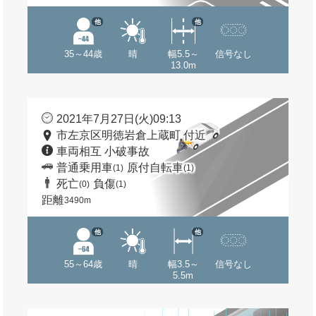
他
他
35～44歳
晴
幅5.5～
信号なし
13.0m
2021年7月27日(火)09:13
市左京区明徳岩倉上蔵町 付近
車両相互 小破事故
普通乗用車
原付自転車
(1)
(1)
死亡
負傷
(0)
(1)
距離
3490m
他
他
55～64歳
晴
幅3.5～
信号なし
5.5m