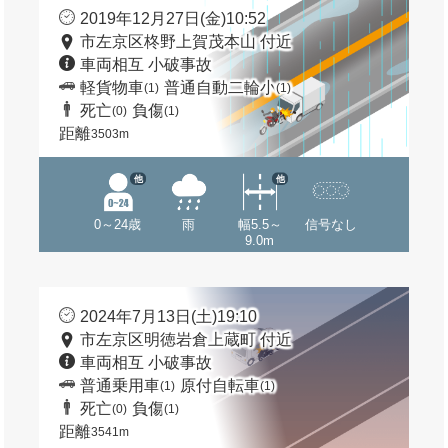
2019年12月27日(金)10:52
市左京区柊野上賀茂本山 付近
車両相互 小破事故
軽貨物車
普通自動二輪小
(1)
(1)
死亡
負傷
(0)
(1)
距離
3503m
他
他
0～24歳
雨
幅5.5～
信号なし
9.0m
2024年7月13日(土)19:10
市左京区明徳岩倉上蔵町 付近
車両相互 小破事故
普通乗用車
原付自転車
(1)
(1)
死亡
負傷
(0)
(1)
距離
3541m