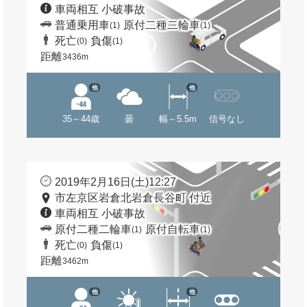
車両相互 小破事故
普通乗用車
原付二種二輪車
(1)
(1)
死亡
負傷
(0)
(1)
距離
3436m
他
他
35～44歳
曇
幅～5.5m
信号なし
2019年2月16日(土)12:27
市左京区岩倉北岩倉長谷町 付近
車両相互 小破事故
原付二種二輪車
原付自転車
(1)
(1)
死亡
負傷
(0)
(1)
距離
3462m
他
他