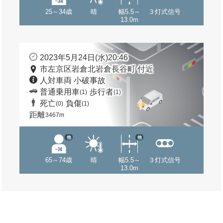
25～34歳
晴
幅5.5～
３灯式信号
13.0m
2023年5月24日(水)20:46
市左京区岩倉北岩倉長谷町 付近
人対車両 小破事故
普通乗用車
歩行者
(1)
(1)
死亡
負傷
(0)
(1)
距離
3467m
他
他
65～74歳
晴
幅5.5～
３灯式信号
13.0m