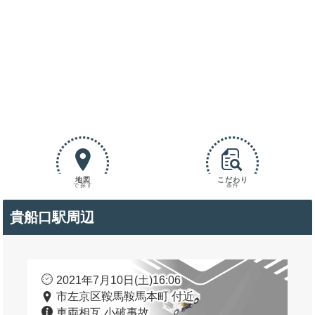
地図
こだわり
で探す
条件
貴船口駅周辺
2021年7月10日(土)16:06
市左京区鞍馬鞍馬本町 付近
車両相互 小破事故