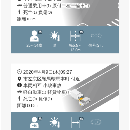
普通乗用車
原付二種二輪車
(1)
(1)
死亡
負傷
(1)
(0)
距離
103m
他
他
25～34歳
晴
幅5.5～
信号なし
13.0m
2020年4月9日(木)09:27
市左京区鞍馬鞍馬本町 付近
車両相互 小破事故
軽自動車
軽貨物車
(1)
(1)
死亡
負傷
(0)
(1)
距離
1319m
他
他