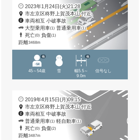
2023年1月24日(火)21:28
市左京区柊野上賀茂本山 付近
車両相互 小破事故
大型乗用車
普通乗用車
(1)
(1)
死亡
負傷
(0)
(1)
距離
3468m
他
他
45～54歳
雪
幅5.5～
信号なし
9.0m
2019年4月15日(月)09:15
市左京区柊野上賀茂本山 付近
車両相互 中破事故
普通乗用車
軽自動車
(1)
(1)
死亡
負傷
(0)
(2)
距離
3487m