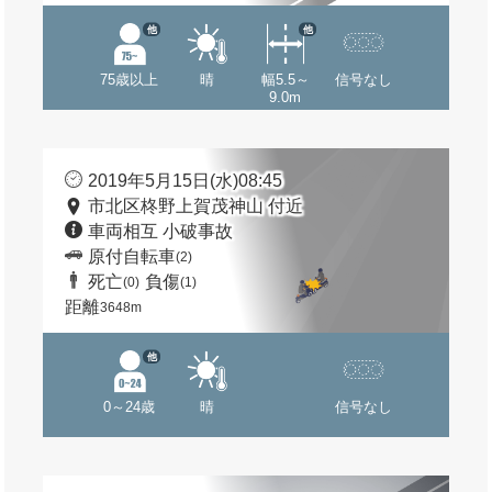
他
他
75歳以上
晴
幅5.5～
信号なし
9.0m
2019年5月15日(水)08:45
市北区柊野上賀茂神山 付近
車両相互 小破事故
原付自転車
(2)
死亡
負傷
(0)
(1)
距離
3648m
他
0～24歳
晴
信号なし