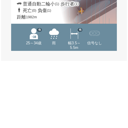
普通自動二輪小
歩行者
(1)
(1)
死亡
負傷
(0)
(1)
距離
1982m
他
他
25～34歳
雨
幅3.5～
信号なし
5.5m