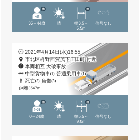
他
他
35～44歳
晴
幅3.5～
信号なし
5.5m
2021年4月14日(水)16:55
市北区柊野西賀茂下庄田町 付近
車両相互 大破事故
中型貨物車
普通乗用車
(1)
(1)
死亡
負傷
(2)
(3)
距離
3547m
他
他
0～24歳
晴
幅5.5～
信号なし
9.0m