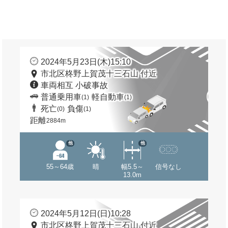
2024年5月23日(木)15:10
市北区柊野上賀茂十三石山 付近
車両相互 小破事故
普通乗用車
軽自動車
(1)
(1)
死亡
負傷
(0)
(1)
距離
2884m
他
他
55～64歳
晴
幅5.5～
信号なし
13.0m
2024年5月12日(日)10:28
市北区柊野上賀茂十三石山 付近