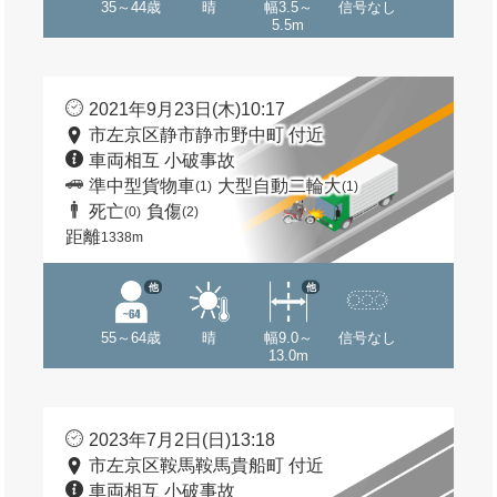
35～44歳
晴
幅3.5～
信号なし
5.5m
2021年9月23日(木)10:17
市左京区静市静市野中町 付近
車両相互 小破事故
準中型貨物車
大型自動二輪大
(1)
(1)
死亡
負傷
(0)
(2)
距離
1338m
他
他
55～64歳
晴
幅9.0～
信号なし
13.0m
2023年7月2日(日)13:18
市左京区鞍馬鞍馬貴船町 付近
車両相互 小破事故