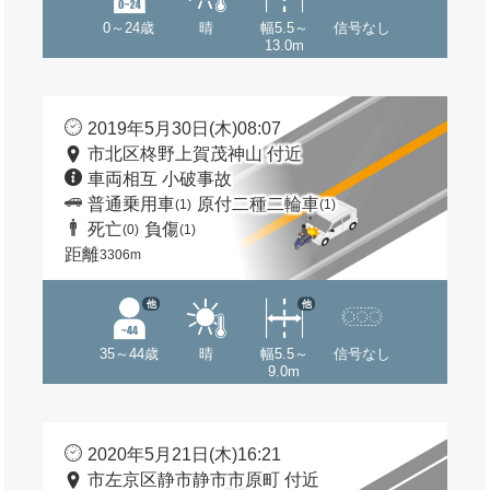
0～24歳
晴
幅5.5～
信号なし
13.0m
2019年5月30日(木)08:07
市北区柊野上賀茂神山 付近
車両相互 小破事故
普通乗用車
原付二種二輪車
(1)
(1)
死亡
負傷
(0)
(1)
距離
3306m
他
他
35～44歳
晴
幅5.5～
信号なし
9.0m
2020年5月21日(木)16:21
市左京区静市静市市原町 付近