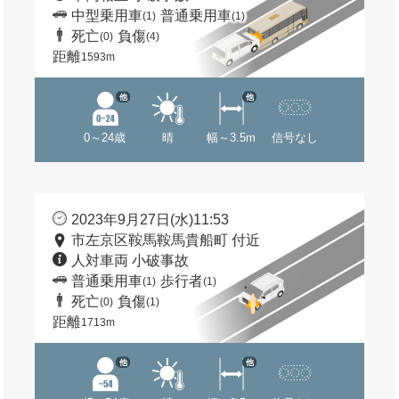
中型乗用車
普通乗用車
(1)
(1)
死亡
負傷
(0)
(4)
距離
1593m
他
他
0～24歳
晴
幅～3.5m
信号なし
2023年9月27日(水)11:53
市左京区鞍馬鞍馬貴船町 付近
人対車両 小破事故
普通乗用車
歩行者
(1)
(1)
死亡
負傷
(0)
(1)
距離
1713m
他
他