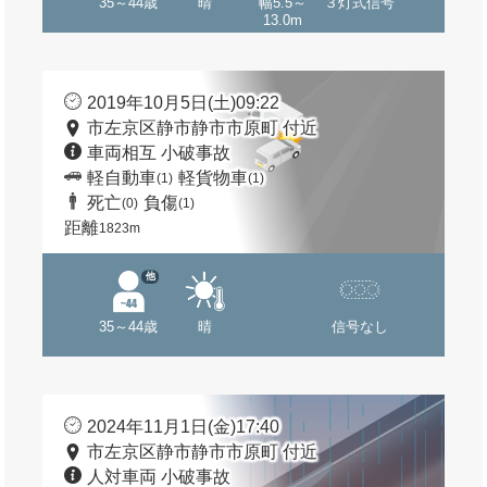
35～44歳
晴
幅5.5～
３灯式信号
13.0m
2019年10月5日(土)09:22
市左京区静市静市市原町 付近
車両相互 小破事故
軽自動車
軽貨物車
(1)
(1)
死亡
負傷
(0)
(1)
距離
1823m
他
35～44歳
晴
信号なし
2024年11月1日(金)17:40
市左京区静市静市市原町 付近
人対車両 小破事故