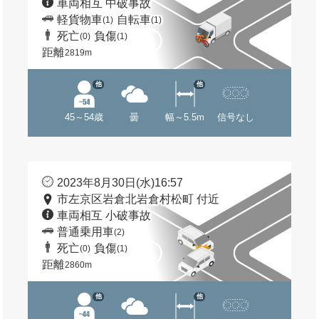
車両相互 中破事故
軽貨物車
自転車
(1)
(1)
死亡
負傷
(0)
(1)
距離
2819m
他
他
45～54歳
曇
幅～5.5m
信号なし
2023年8月30日(水)16:57
市左京区岩倉北岩倉村松町 付近
車両相互 小破事故
普通乗用車
(2)
死亡
負傷
(0)
(1)
距離
2860m
他
他