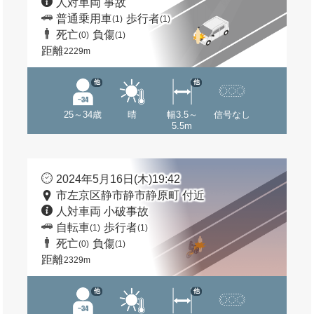
人対車両 事故
普通乗用車
歩行者
(1)
(1)
死亡
負傷
(0)
(1)
距離
2229m
他
他
25～34歳
晴
幅3.5～
信号なし
5.5m
2024年5月16日(木)19:42
市左京区静市静市静原町 付近
人対車両 小破事故
自転車
歩行者
(1)
(1)
死亡
負傷
(0)
(1)
距離
2329m
他
他