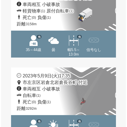
車両相互 小破事故
軽貨物車
原付自転車
(1)
(1)
死亡
負傷
(0)
(1)
距離
3158m
他
他
35～44歳
曇
幅5.5～
信号なし
13.0m
2023年5月9日(火)17:35
市左京区岩倉北岩倉長谷町 付近
車両相互 小破事故
自転車
(1)
死亡
負傷
(0)
(1)
距離
3292m
他
他