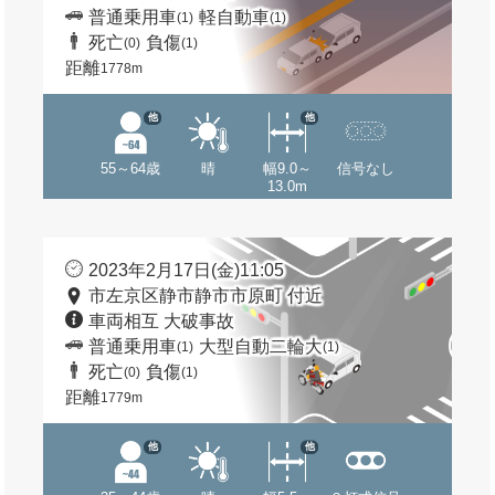
普通乗用車
軽自動車
(1)
(1)
死亡
負傷
(0)
(1)
距離
1778m
他
他
55～64歳
晴
幅9.0～
信号なし
13.0m
2023年2月17日(金)11:05
市左京区静市静市市原町 付近
車両相互 大破事故
普通乗用車
大型自動二輪大
(1)
(1)
死亡
負傷
(0)
(1)
距離
1779m
他
他