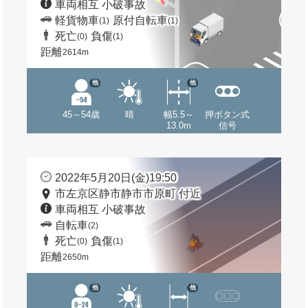
車両相互 小破事故
軽貨物車
原付自転車
(1)
(1)
死亡
負傷
(0)
(1)
距離
2614m
他
他
45～54歳
晴
幅5.5～
押ボタン式
13.0m
信号
2022年5月20日(金)19:50
市左京区静市静市市原町 付近
車両相互 小破事故
自転車
(2)
死亡
負傷
(0)
(1)
距離
2650m
他
他