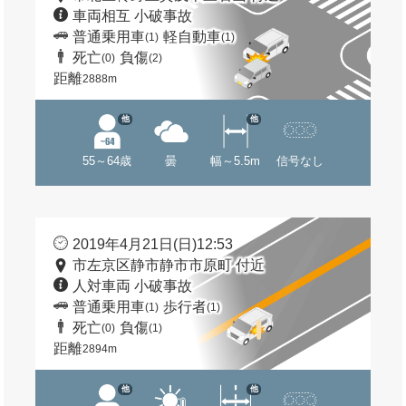
車両相互 小破事故
普通乗用車
軽自動車
(1)
(1)
死亡
負傷
(0)
(2)
距離
2888m
他
他
55～64歳
曇
幅～5.5m
信号なし
2019年4月21日(日)12:53
市左京区静市静市市原町 付近
人対車両 小破事故
普通乗用車
歩行者
(1)
(1)
死亡
負傷
(0)
(1)
距離
2894m
他
他