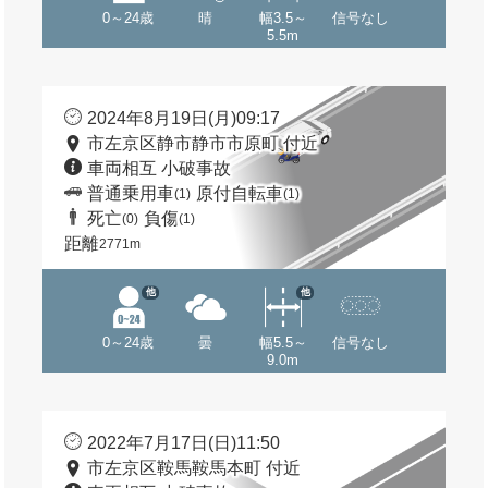
0～24歳
晴
幅3.5～
信号なし
5.5m
2024年8月19日(月)09:17
市左京区静市静市市原町 付近
車両相互 小破事故
普通乗用車
原付自転車
(1)
(1)
死亡
負傷
(0)
(1)
距離
2771m
他
他
0～24歳
曇
幅5.5～
信号なし
9.0m
2022年7月17日(日)11:50
市左京区鞍馬鞍馬本町 付近