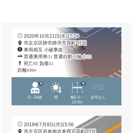
2020年10月21日(水)17:24
市左京区静市静市市原町 付近
車両相互 小破事故
普通乗用車
普通自動二輪小
(1)
(1)
死亡
負傷
(0)
(1)
距離
636m
他
他
0～24歳
晴
幅5.5～
信号なし
13.0m
2019年7月8日(月)15:56
市左京区岩倉南岩倉西宮田町 付近