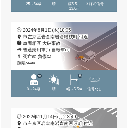
25～34歳
晴
幅5.5～
３灯式信号
13.0m
2024年8月1日(木)18:05
市左京区岩倉南岩倉幡枝町 付近
車両相互 大破事故
普通乗用車
自転車
(1)
(1)
死亡
負傷
(0)
(1)
距離
564m
他
他
0～24歳
晴
幅～5.5m
信号なし
2022年11月14日(月)13:49
市左京区岩倉南岩倉南河原町 付近