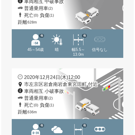
車両相互 中破事故
普通乗用車
(2)
死亡
負傷
(0)
(1)
距離
628m
他
他
45～54歳
晴
幅5.5～
信号なし
13.0m
2020年12月24日(木)12:00
市左京区岩倉南岩倉東宮田町 付近
車両相互 小破事故
普通乗用車
(2)
死亡
負傷
(0)
(1)
距離
636m
他
他