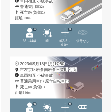
車両相互 小破事故
普通乗用車
(2)
死亡
負傷
(0)
(1)
距離
538m
他
他
35～44歳
晴
幅5.5～
信号なし
9.0m
2023年9月18日(月)17:50
市左京区岩倉南岩倉三笠町 付近
車両相互 小破事故
普通乗用車
原付自転車
(1)
(1)
死亡
負傷
(0)
(1)
距離
546m
他
他