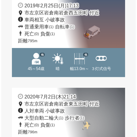
2019年2月25日(月)17:13
市左京区岩倉南岩倉西五田町 付近
車両相互 小破事故
普通乗用車
自転車
(1)
(1)
死亡
負傷
(0)
(1)
距離
795m
他
他
45～54歳
晴
幅13.0m～
３灯式信号
2020年7月2日(木)21:14
市左京区岩倉南岩倉東五田町 付近
人対車両 小破事故
大型自動二輪大
歩行者
(1)
(1)
死亡
負傷
(0)
(1)
距離
796m