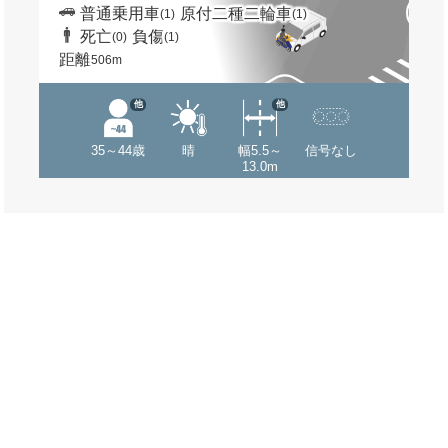
普通乗用車
原付二種二輪車
(1)
(1)
死亡
負傷
(0)
(1)
距離
506m
他
他
35～44歳
晴
幅5.5～
信号なし
13.0m