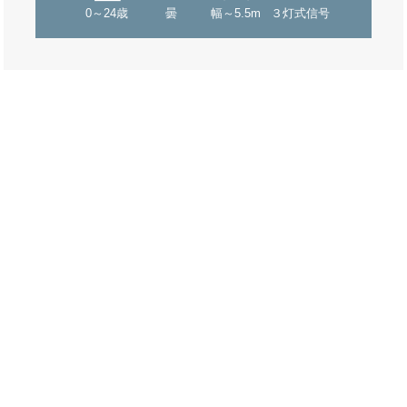
0～24歳
曇
幅～5.5m
３灯式信号