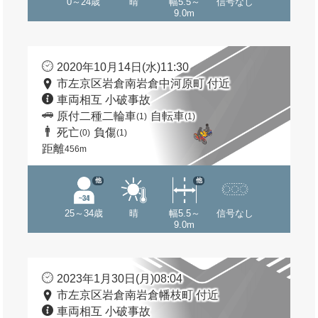
0～24歳
晴
幅5.5～
信号なし
9.0m
2020年10月14日(水)11:30
市左京区岩倉南岩倉中河原町 付近
車両相互 小破事故
原付二種二輪車
自転車
(1)
(1)
死亡
負傷
(0)
(1)
距離
456m
他
他
25～34歳
晴
幅5.5～
信号なし
9.0m
2023年1月30日(月)08:04
市左京区岩倉南岩倉幡枝町 付近
車両相互 小破事故