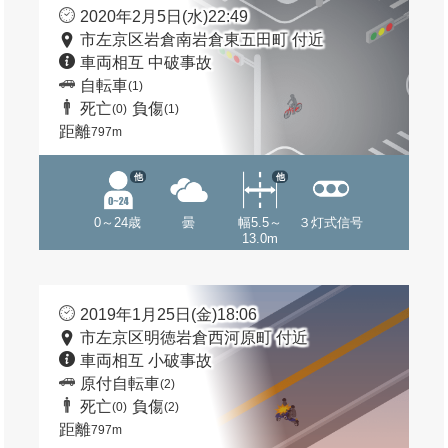
2020年2月5日(水)22:49
市左京区岩倉南岩倉東五田町 付近
車両相互 中破事故
自転車
(1)
死亡
負傷
(0)
(1)
距離
797m
他
他
0～24歳
曇
幅5.5～
３灯式信号
13.0m
2019年1月25日(金)18:06
市左京区明徳岩倉西河原町 付近
車両相互 小破事故
原付自転車
(2)
死亡
負傷
(0)
(2)
距離
797m