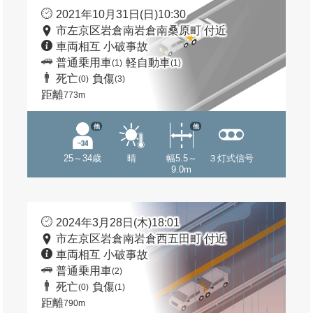
2021年10月31日(日)10:30
市左京区岩倉南岩倉南桑原町 付近
車両相互 小破事故
普通乗用車
軽自動車
(1)
(1)
死亡
負傷
(0)
(3)
距離
773m
他
他
25～34歳
晴
幅5.5～
３灯式信号
9.0m
2024年3月28日(木)18:01
市左京区岩倉南岩倉西五田町 付近
車両相互 小破事故
普通乗用車
(2)
死亡
負傷
(0)
(1)
距離
790m