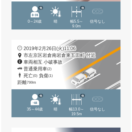
他
他
0～24歳
晴
幅5.5～
信号なし
9.0m
2019年2月26日(火)11:06
市左京区岩倉南岩倉東五田町 付近
車両相互 小破事故
普通乗用車
(2)
死亡
負傷
(0)
(1)
距離
799m
他
他
35～44歳
晴
幅13.0～
信号なし
19.5m