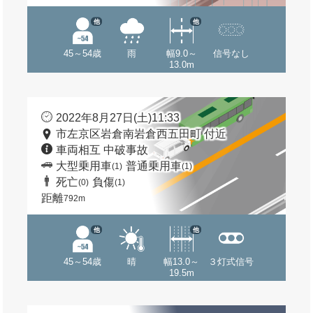
他
他
45～54歳
雨
幅9.0～
信号なし
13.0m
2022年8月27日(土)11:33
市左京区岩倉南岩倉西五田町 付近
車両相互 中破事故
大型乗用車
普通乗用車
(1)
(1)
死亡
負傷
(0)
(1)
距離
792m
他
他
45～54歳
晴
幅13.0～
３灯式信号
19.5m