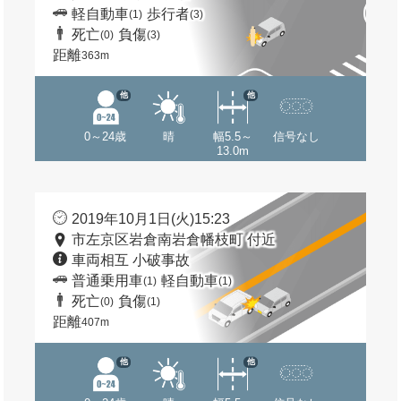
軽自動車
歩行者
(1)
(3)
死亡
負傷
(0)
(3)
距離
363m
他
他
0～24歳
晴
幅5.5～
信号なし
13.0m
2019年10月1日(火)15:23
市左京区岩倉南岩倉幡枝町 付近
車両相互 小破事故
普通乗用車
軽自動車
(1)
(1)
死亡
負傷
(0)
(1)
距離
407m
他
他