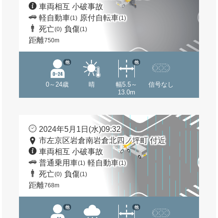
車両相互 小破事故
軽自動車
原付自転車
(1)
(1)
死亡
負傷
(0)
(1)
距離
750m
他
他
0～24歳
晴
幅5.5～
信号なし
13.0m
2024年5月1日(水)09:32
市左京区岩倉南岩倉北四ノ坪町 付近
車両相互 小破事故
普通乗用車
軽自動車
(1)
(1)
死亡
負傷
(0)
(1)
距離
768m
他
他