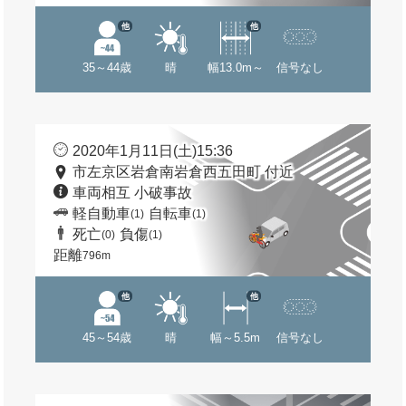
他
他
35～44歳
晴
幅13.0m～
信号なし
2020年1月11日(土)15:36
市左京区岩倉南岩倉西五田町 付近
車両相互 小破事故
軽自動車
自転車
(1)
(1)
死亡
負傷
(0)
(1)
距離
796m
他
他
45～54歳
晴
幅～5.5m
信号なし