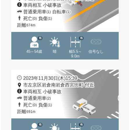
車両相互 小破事故
普通乗用車
自転車
(1)
(1)
死亡
負傷
(0)
(1)
距離
674m
他
他
45～54歳
晴
幅5.5～
信号なし
9.0m
2023年11月30日(木)15:39
市左京区岩倉南岩倉西宮田町 付近
車両相互 小破事故
普通乗用車
(2)
死亡
負傷
(0)
(1)
距離
691m
他
他