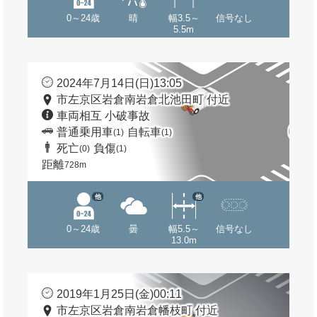
0～24歳
晴
幅3.5～
信号なし
5.5m
2024年7月14日(日)13:05
市左京区岩倉南岩倉北池田町 付近
車両相互 小破事故
普通乗用車
自転車
(1)
(1)
死亡
負傷
(0)
(1)
距離
728m
他
他
0～24歳
曇
幅5.5～
信号なし
13.0m
2019年1月25日(金)00:11
市左京区岩倉南岩倉幡枝町 付近