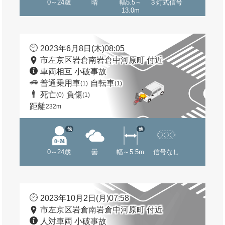
0～24歳
晴
幅5.5～
３灯式信号
13.0m
2023年6月8日(木)08:05
市左京区岩倉南岩倉中河原町 付近
車両相互 小破事故
普通乗用車
自転車
(1)
(1)
死亡
負傷
(0)
(1)
距離
232m
他
他
0～24歳
曇
幅～5.5m
信号なし
2023年10月2日(月)07:58
市左京区岩倉南岩倉中河原町 付近
人対車両 小破事故