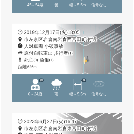
45～54歳
曇
幅～5.5m
信号なし
2019年12月17日(火)18:05
市左京区岩倉南岩倉西宮田町 付近
人対車両 小破事故
原付自転車
歩行者
(1)
(1)
死亡
負傷
(0)
(1)
距離
626m
他
他
0～24歳
雨
幅～5.5m
信号なし
2023年6月27日(火)16:47
市左京区岩倉南岩倉東宮田町 付近