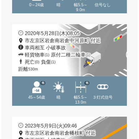
0～24歳
晴
幅5.5～
信号なし
9.0m
2020年5月28日(木)08:05
市左京区岩倉南岩倉中河原町 付近
車両相互 小破事故
軽貨物車
原付二種二輪車
(1)
(1)
死亡
負傷
(0)
(1)
距離
530m
他
他
45～54歳
晴
幅5.5～
３灯式信号
13.0m
2023年5月9日(火)09:46
市左京区岩倉南岩倉幡枝町 付近