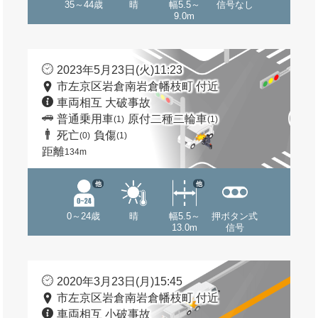
35～44歳
晴
幅5.5～
信号なし
9.0m
2023年5月23日(火)11:23
市左京区岩倉南岩倉幡枝町 付近
車両相互 大破事故
普通乗用車
原付二種二輪車
(1)
(1)
死亡
負傷
(0)
(1)
距離
134m
他
他
0～24歳
晴
幅5.5～
押ボタン式
13.0m
信号
2020年3月23日(月)15:45
市左京区岩倉南岩倉幡枝町 付近
車両相互 小破事故