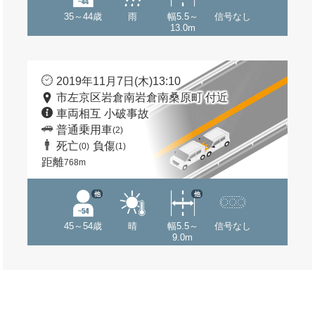
35～44歳
雨
幅5.5～
信号なし
13.0m
2019年11月7日(木)13:10
市左京区岩倉南岩倉南桑原町 付近
車両相互 小破事故
普通乗用車
(2)
死亡
負傷
(0)
(1)
距離
768m
他
他
45～54歳
晴
幅5.5～
信号なし
9.0m