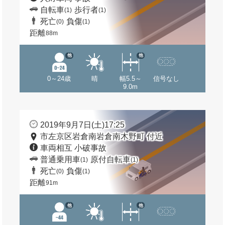
自転車
歩行者
(1)
(1)
死亡
負傷
(0)
(1)
距離
88m
他
他
0～24歳
晴
幅5.5～
信号なし
9.0m
2019年9月7日(土)17:25
市左京区岩倉南岩倉南木野町 付近
車両相互 小破事故
普通乗用車
原付自転車
(1)
(1)
死亡
負傷
(0)
(1)
距離
91m
他
他