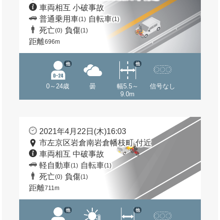
車両相互 小破事故
普通乗用車
自転車
(1)
(1)
死亡
負傷
(0)
(1)
距離
696m
他
他
0～24歳
曇
幅5.5～
信号なし
9.0m
2021年4月22日(木)16:03
市左京区岩倉南岩倉幡枝町 付近
車両相互 中破事故
軽自動車
自転車
(1)
(1)
死亡
負傷
(0)
(1)
距離
711m
他
他