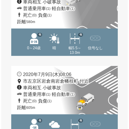
車両相互 小破事故
普通乗用車
軽自動車
(1)
(1)
死亡
負傷
(0)
(1)
距離
580m
他
他
0～24歳
晴
幅5.5～
信号なし
13.0m
2020年7月9日(木)08:06
市左京区岩倉南岩倉幡枝町 付近
車両相互 小破事故
普通乗用車
軽自動車
(1)
(1)
死亡
負傷
(0)
(1)
距離
605m
他
他