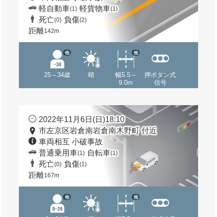
軽自動車
軽貨物車
(1)
(1)
死亡
負傷
(0)
(2)
距離
142m
他
他
25～34歳
晴
幅5.5～
押ボタン式
9.0m
信号
2022年11月6日(日)18:10
市左京区岩倉南岩倉南木野町 付近
車両相互 小破事故
普通乗用車
自転車
(1)
(1)
死亡
負傷
(0)
(1)
距離
167m
他
他