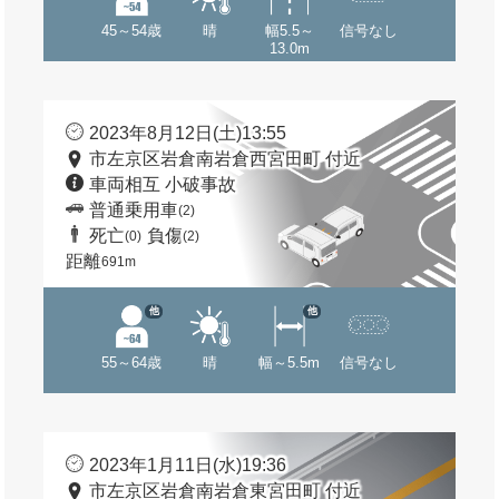
45～54歳
晴
幅5.5～
信号なし
13.0m
2023年8月12日(土)13:55
市左京区岩倉南岩倉西宮田町 付近
車両相互 小破事故
普通乗用車
(2)
死亡
負傷
(0)
(2)
距離
691m
他
他
55～64歳
晴
幅～5.5m
信号なし
2023年1月11日(水)19:36
市左京区岩倉南岩倉東宮田町 付近