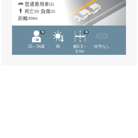
普通乗用車
(2)
死亡
負傷
(0)
(2)
距離
356m
他
他
25～34歳
晴
幅5.5～
信号なし
9.0m