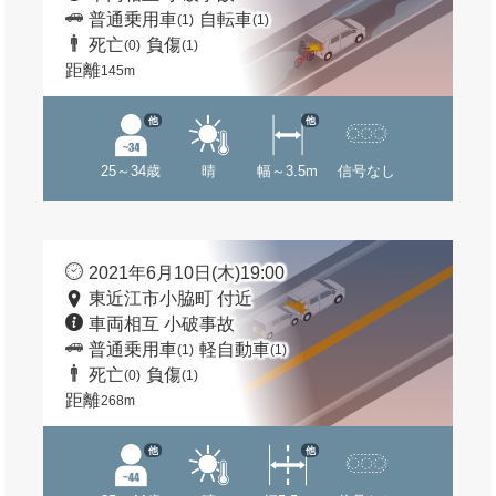
普通乗用車
自転車
(1)
(1)
死亡
負傷
(0)
(1)
距離
145m
他
他
25～34歳
晴
幅～3.5m
信号なし
2021年6月10日(木)19:00
東近江市小脇町 付近
車両相互 小破事故
普通乗用車
軽自動車
(1)
(1)
死亡
負傷
(0)
(1)
距離
268m
他
他