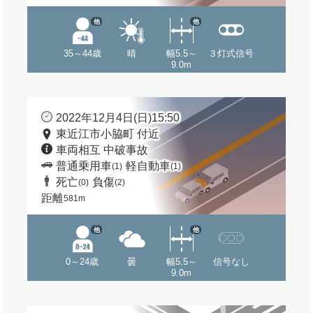
他
他
35～44歳
晴
幅5.5～
３灯式信号
9.0m
2022年12月4日(日)15:50
東近江市小脇町 付近
車両相互 中破事故
普通乗用車
軽自動車
(1)
(1)
死亡
負傷
(0)
(2)
距離
581m
他
他
0～24歳
曇
幅5.5～
信号なし
9.0m