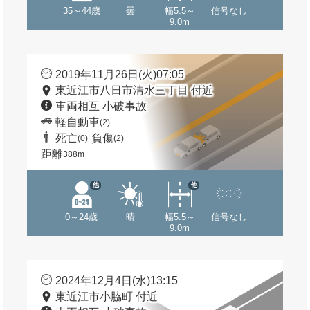
35～44歳
曇
幅5.5～
信号なし
9.0m
2019年11月26日(火)07:05
東近江市八日市清水三丁目 付近
車両相互 小破事故
軽自動車
(2)
死亡
負傷
(0)
(2)
距離
388m
他
他
0～24歳
晴
幅5.5～
信号なし
9.0m
2024年12月4日(水)13:15
東近江市小脇町 付近