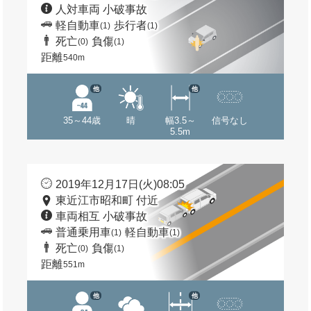
人対車両 小破事故
軽自動車
歩行者
(1)
(1)
死亡
負傷
(0)
(1)
距離
540m
他
他
35～44歳
晴
幅3.5～
信号なし
5.5m
2019年12月17日(火)08:05
東近江市昭和町 付近
車両相互 小破事故
普通乗用車
軽自動車
(1)
(1)
死亡
負傷
(0)
(1)
距離
551m
他
他