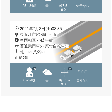
25～34歳
曇
幅5.5～
信号なし
9.0m
2021年7月3日(土)08:35
東近江市昭和町 付近
車両相互 小破事故
普通乗用車
原付自転車
(2)
(1)
死亡
負傷
(0)
(2)
距離
558m
他
他
0～24歳
曇
幅5.5～
信号なし
9.0m