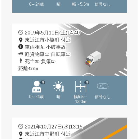
0～24歳
晴
幅～5.5m
信号なし
2019年5月11日(土)14:40
東近江市小脇町 付近
車両相互 小破事故
軽貨物車
自転車
(1)
(1)
死亡
負傷
(0)
(1)
距離
423m
他
他
0～24歳
晴
幅5.5～
信号なし
13.0m
2021年10月27日(水)13:15
東近江市中野町 付近