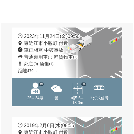
2023年11月24日(金)09:50
東近江市小脇町 付近
車両相互 中破事故
普通乗用車
軽貨物車
(1)
(1)
死亡
負傷
(0)
(1)
距離
479m
他
他
25～34歳
曇
幅5.5～
３灯式信号
13.0m
2019年2月6日(水)08:55
東近江市小脇町 付近