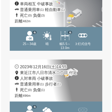
車両相互 中破事故
普通乗用車
軽自動車
(1)
(1)
死亡
負傷
(0)
(3)
距離
482m
他
他
25～34歳
晴
幅5.5～
３灯式信号
13.0m
2023年12月16日(土)14:55
東近江市八日市清水二丁目 付近
人対車両 小破事故
普通乗用車
歩行者
(1)
(1)
死亡
負傷
(0)
(1)
距離
496m
他