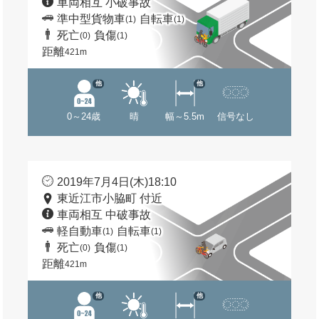
車両相互 小破事故
準中型貨物車
自転車
(1)
(1)
死亡
負傷
(0)
(1)
距離
421m
他
他
0～24歳
晴
幅～5.5m
信号なし
2019年7月4日(木)18:10
東近江市小脇町 付近
車両相互 中破事故
軽自動車
自転車
(1)
(1)
死亡
負傷
(0)
(1)
距離
421m
他
他