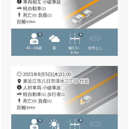
車両相互 小破事故
軽自動車
(2)
死亡
負傷
(0)
(1)
距離
426m
他
他
45～54歳
曇
幅5.5～
信号なし
9.0m
2021年8月5日(木)21:00
東近江市八日市清水三丁目 付近
人対車両 小破事故
軽自動車
歩行者
(1)
(1)
死亡
負傷
(0)
(1)
距離
434m
他
他