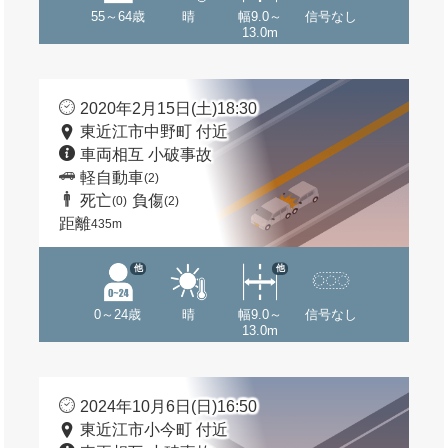
55～64歳
晴
幅9.0～
信号なし
13.0m
2020年2月15日(土)18:30
東近江市中野町 付近
車両相互 小破事故
軽自動車
(2)
死亡
負傷
(0)
(2)
距離
435m
他
他
0～24歳
晴
幅9.0～
信号なし
13.0m
2024年10月6日(日)16:50
東近江市小今町 付近