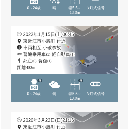
0～24歳
晴
幅5.5～
３灯式信号
13.0m
2022年1月15日(土)06:45
東近江市小脇町 付近
車両相互 小破事故
普通乗用車
軽自動車
(1)
(1)
死亡
負傷
(0)
(1)
距離
482m
他
他
0～24歳
曇
幅5.5～
３灯式信号
13.0m
2020年3月22日(日)21:16
東近江市小脇町 付近