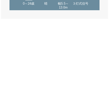
0～24歳
晴
幅5.5～
３灯式信号
13.0m