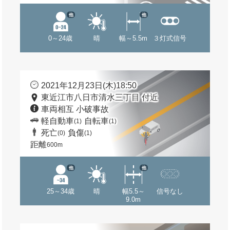
他
他
0～24歳
晴
幅～5.5m
３灯式信号
2021年12月23日(木)18:50
東近江市八日市清水三丁目 付近
車両相互 小破事故
軽自動車
自転車
(1)
(1)
死亡
負傷
(0)
(1)
距離
600m
他
他
25～34歳
晴
幅5.5～
信号なし
9.0m