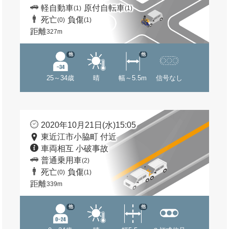
軽自動車
原付自転車
(1)
(1)
死亡
負傷
(0)
(1)
距離
327m
他
他
25～34歳
晴
幅～5.5m
信号なし
2020年10月21日(水)15:05
東近江市小脇町 付近
車両相互 小破事故
普通乗用車
(2)
死亡
負傷
(0)
(1)
距離
339m
他
他