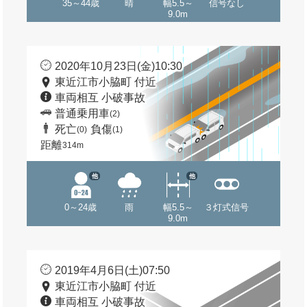
35～44歳
晴
幅5.5～
信号なし
9.0m
2020年10月23日(金)10:30
東近江市小脇町 付近
車両相互 小破事故
普通乗用車
(2)
死亡
負傷
(0)
(1)
距離
314m
他
他
0～24歳
雨
幅5.5～
３灯式信号
9.0m
2019年4月6日(土)07:50
東近江市小脇町 付近
車両相互 小破事故