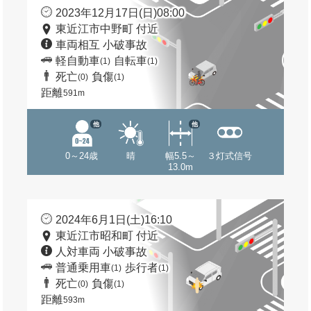
2023年12月17日(日)08:00
東近江市中野町 付近
車両相互 小破事故
軽自動車
自転車
(1)
(1)
死亡
負傷
(0)
(1)
距離
591m
他
他
0～24歳
晴
幅5.5～
３灯式信号
13.0m
2024年6月1日(土)16:10
東近江市昭和町 付近
人対車両 小破事故
普通乗用車
歩行者
(1)
(1)
死亡
負傷
(0)
(1)
距離
593m