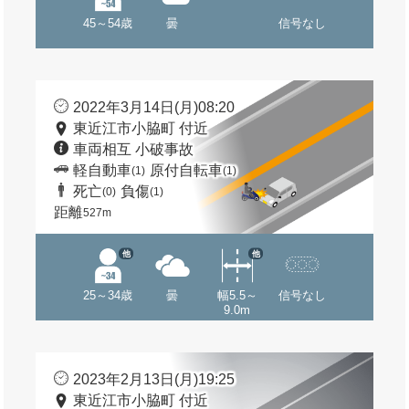
45～54歳
曇
信号なし
2022年3月14日(月)08:20
東近江市小脇町 付近
車両相互 小破事故
軽自動車
原付自転車
(1)
(1)
死亡
負傷
(0)
(1)
距離
527m
他
他
25～34歳
曇
幅5.5～
信号なし
9.0m
2023年2月13日(月)19:25
東近江市小脇町 付近