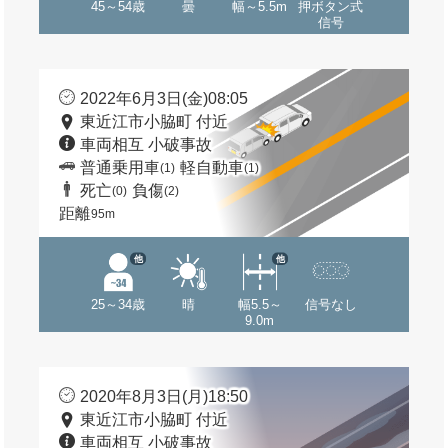
45～54歳
曇
幅～5.5m
押ボタン式
信号
2022年6月3日(金)08:05
東近江市小脇町 付近
車両相互 小破事故
普通乗用車
軽自動車
(1)
(1)
死亡
負傷
(0)
(2)
距離
95m
他
他
25～34歳
晴
幅5.5～
信号なし
9.0m
2020年8月3日(月)18:50
東近江市小脇町 付近
車両相互 小破事故