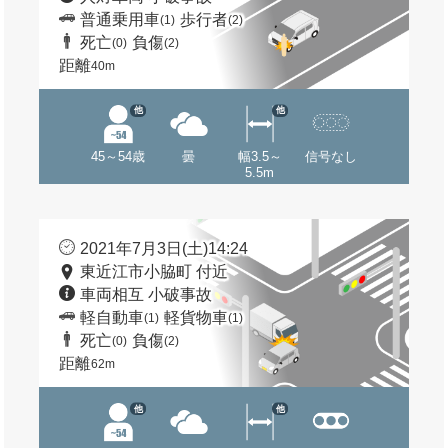
普通乗用車
歩行者
(1)
(2)
死亡
負傷
(0)
(2)
距離
40m
他
他
45～54歳
曇
幅3.5～
信号なし
5.5m
2021年7月3日(土)14:24
東近江市小脇町 付近
車両相互 小破事故
軽自動車
軽貨物車
(1)
(1)
死亡
負傷
(0)
(2)
距離
62m
他
他