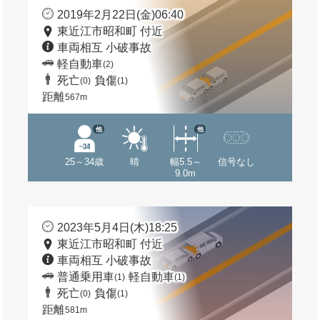
2019年2月22日(金)06:40
東近江市昭和町 付近
車両相互 小破事故
軽自動車
(2)
死亡
負傷
(0)
(1)
距離
567m
他
他
25～34歳
晴
幅5.5～
信号なし
9.0m
2023年5月4日(木)18:25
東近江市昭和町 付近
車両相互 小破事故
普通乗用車
軽自動車
(1)
(1)
死亡
負傷
(0)
(1)
距離
581m