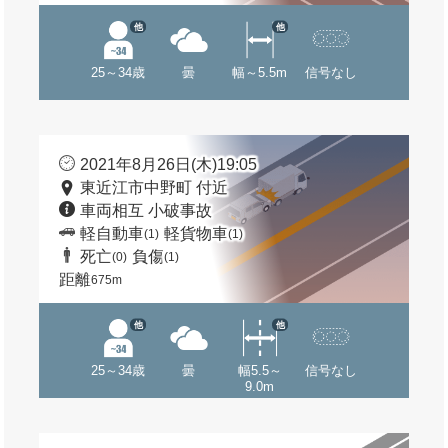
他
他
25～34歳
曇
幅～5.5m
信号なし
2021年8月26日(木)19:05
東近江市中野町 付近
車両相互 小破事故
軽自動車
軽貨物車
(1)
(1)
死亡
負傷
(0)
(1)
距離
675m
他
他
25～34歳
曇
幅5.5～
信号なし
9.0m