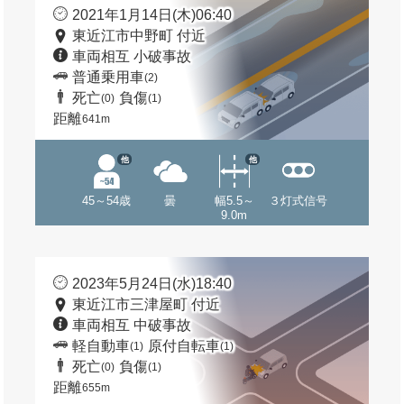
2021年1月14日(木)06:40
東近江市中野町 付近
車両相互 小破事故
普通乗用車
(2)
死亡
負傷
(0)
(1)
距離
641m
他
他
45～54歳
曇
幅5.5～
３灯式信号
9.0m
2023年5月24日(水)18:40
東近江市三津屋町 付近
車両相互 中破事故
軽自動車
原付自転車
(1)
(1)
死亡
負傷
(0)
(1)
距離
655m