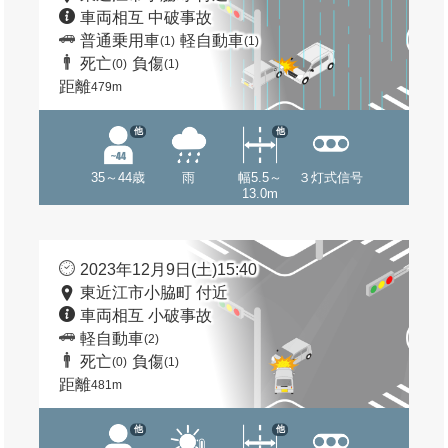
車両相互 中破事故
普通乗用車
軽自動車
(1)
(1)
死亡
負傷
(0)
(1)
距離
479m
他
他
35～44歳
雨
幅5.5～
３灯式信号
13.0m
2023年12月9日(土)15:40
東近江市小脇町 付近
車両相互 小破事故
軽自動車
(2)
死亡
負傷
(0)
(1)
距離
481m
他
他