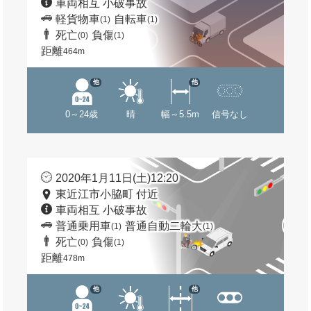
車両相互 小破事故
軽貨物車
自転車
(1)
(1)
死亡
負傷
(0)
(1)
距離
464m
他
他
0～24歳
晴
幅～5.5m
信号なし
2020年1月11日(土)12:20
東近江市小脇町 付近
車両相互 小破事故
普通乗用車
普通自動二輪大
(1)
(1)
死亡
負傷
(0)
(1)
距離
478m
他
他