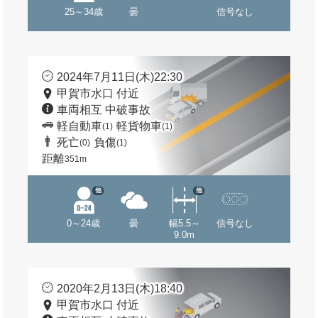
25～34歳
曇
信号なし
2024年7月11日(木)22:30
甲賀市水口 付近
車両相互 中破事故
軽自動車
軽貨物車
(1)
(1)
死亡
負傷
(0)
(1)
距離
351m
他
他
0～24歳
曇
幅5.5～
信号なし
9.0m
2020年2月13日(木)18:40
甲賀市水口 付近