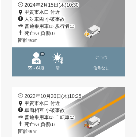
2024年2月15日(木)10:30
甲賀市水口 付近
人対車両 小破事故
普通乗用車
歩行者
(1)
(1)
死亡
負傷
(0)
(1)
距離
463m
他
55～64歳
晴
信号なし
2022年10月20日(木)10:25
甲賀市水口 付近
車両相互 小破事故
普通乗用車
自転車
(1)
(1)
死亡
負傷
(0)
(1)
距離
467m