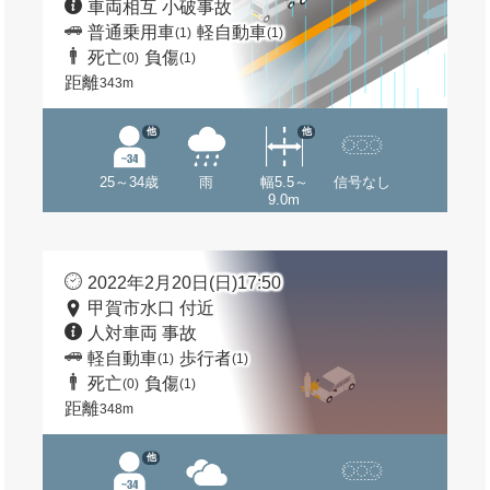
車両相互 小破事故
普通乗用車
軽自動車
(1)
(1)
死亡
負傷
(0)
(1)
距離
343m
他
他
25～34歳
雨
幅5.5～
信号なし
9.0m
2022年2月20日(日)17:50
甲賀市水口 付近
人対車両 事故
軽自動車
歩行者
(1)
(1)
死亡
負傷
(0)
(1)
距離
348m
他