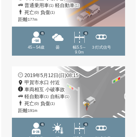
普通乗用車
軽自動車
(1)
(1)
死亡
負傷
(0)
(1)
距離
177m
他
他
45～54歳
曇
幅5.5～
３灯式信号
9.0m
2019年5月12日(日)08:15
甲賀市水口 付近
車両相互 小破事故
軽自動車
自転車
(1)
(1)
死亡
負傷
(0)
(1)
距離
191m
他
他