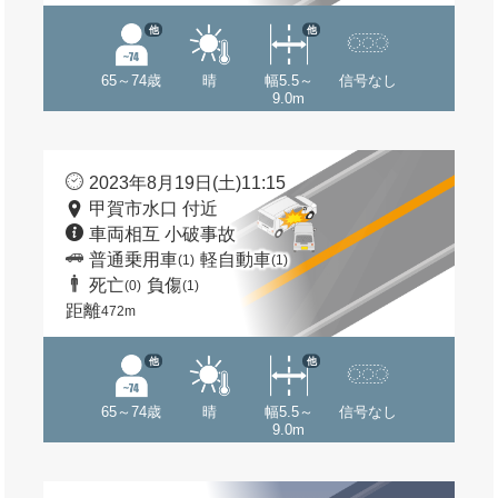
他
他
65～74歳
晴
幅5.5～
信号なし
9.0m
2023年8月19日(土)11:15
甲賀市水口 付近
車両相互 小破事故
普通乗用車
軽自動車
(1)
(1)
死亡
負傷
(0)
(1)
距離
472m
他
他
65～74歳
晴
幅5.5～
信号なし
9.0m