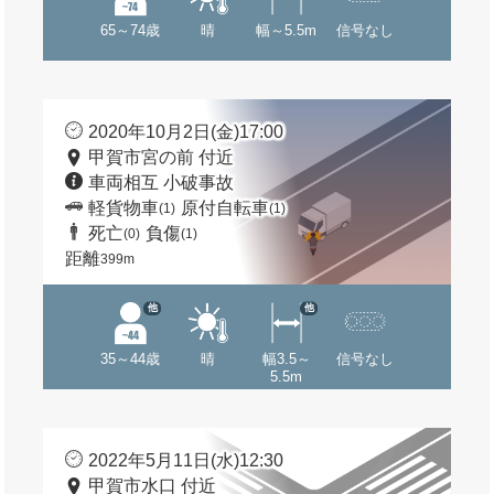
65～74歳
晴
幅～5.5m
信号なし
2020年10月2日(金)17:00
甲賀市宮の前 付近
車両相互 小破事故
軽貨物車
原付自転車
(1)
(1)
死亡
負傷
(0)
(1)
距離
399m
他
他
35～44歳
晴
幅3.5～
信号なし
5.5m
2022年5月11日(水)12:30
甲賀市水口 付近