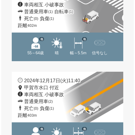
車両相互 小破事故
普通乗用車
自転車
(1)
(1)
死亡
負傷
(0)
(1)
距離
402m
他
他
55～64歳
晴
幅～5.5m
信号なし
2024年12月17日(火)11:40
甲賀市水口 付近
車両相互 小破事故
普通乗用車
(2)
死亡
負傷
(0)
(1)
距離
403m
他
他