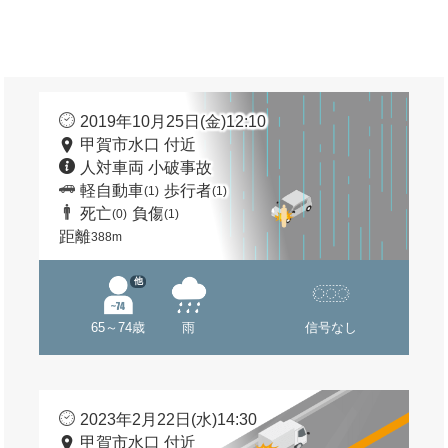
2019年10月25日(金)12:10
甲賀市水口 付近
人対車両 小破事故
軽自動車
歩行者
(1)
(1)
死亡
負傷
(0)
(1)
距離
388m
他
65～74歳
雨
信号なし
2023年2月22日(水)14:30
甲賀市水口 付近