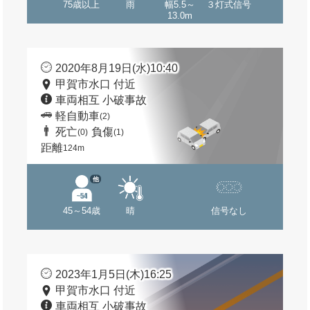
75歳以上
雨
幅5.5～
３灯式信号
13.0m
2020年8月19日(水)10:40
甲賀市水口 付近
車両相互 小破事故
軽自動車
(2)
死亡
負傷
(0)
(1)
距離
124m
他
45～54歳
晴
信号なし
2023年1月5日(木)16:25
甲賀市水口 付近
車両相互 小破事故