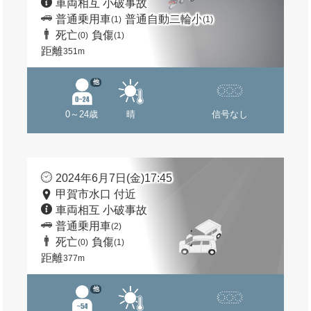
車両相互 小破事故
普通乗用車
普通自動二輪小
(1)
(1)
死亡
負傷
(0)
(1)
距離
351m
他
0～24歳
晴
信号なし
2024年6月7日(金)17:45
甲賀市水口 付近
車両相互 小破事故
普通乗用車
(2)
死亡
負傷
(0)
(1)
距離
377m
他