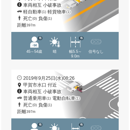
車両相互 小破事故
軽自動車
軽貨物車
(1)
(1)
死亡
負傷
(0)
(1)
距離
397m
他
他
45～54歳
晴
幅5.5～
信号なし
9.0m
2019年9月25日(水)08:26
甲賀市水口 付近
車両相互 小破事故
普通乗用車
電動自転車
(1)
(1)
死亡
負傷
(0)
(1)
距離
397m
他
他