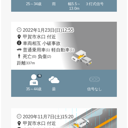
25～34歳
雨
幅5.5～
３灯式信号
13.0m
2022年1月23日(日)12:55
甲賀市水口 付近
車両相互 小破事故
普通乗用車
軽自動車
(1)
(1)
死亡
負傷
(0)
(2)
距離
337m
他
35～44歳
曇
信号なし
2020年11月7日(土)15:20
甲賀市水口 付近