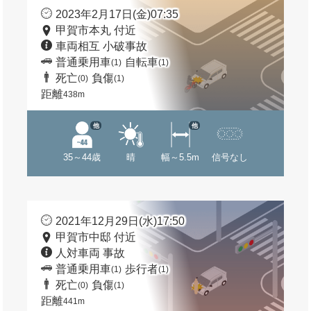
2023年2月17日(金)07:35
甲賀市本丸 付近
車両相互 小破事故
普通乗用車
自転車
(1)
(1)
死亡
負傷
(0)
(1)
距離
438m
他
他
35～44歳
晴
幅～5.5m
信号なし
2021年12月29日(水)17:50
甲賀市中邸 付近
人対車両 事故
普通乗用車
歩行者
(1)
(1)
死亡
負傷
(0)
(1)
距離
441m