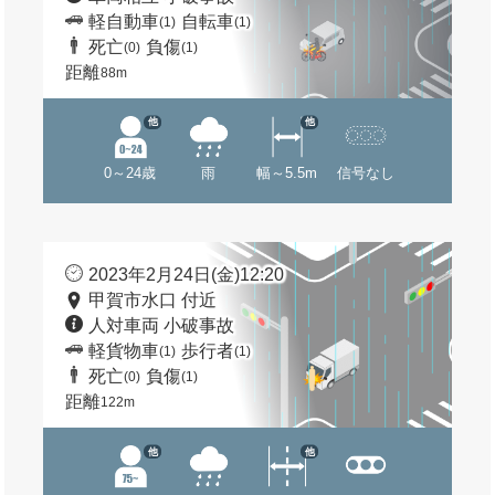
軽自動車
自転車
(1)
(1)
死亡
負傷
(0)
(1)
距離
88m
他
他
0～24歳
雨
幅～5.5m
信号なし
2023年2月24日(金)12:20
甲賀市水口 付近
人対車両 小破事故
軽貨物車
歩行者
(1)
(1)
死亡
負傷
(0)
(1)
距離
122m
他
他