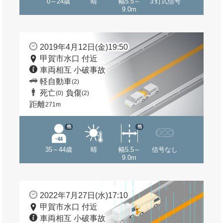
0～24歳
晴
幅5.5～
３灯式信号
9.0m
2019年4月12日(金)19:50
甲賀市水口 付近
車両相互 小破事故
軽自動車
(2)
死亡
負傷
(0)
(2)
距離
271m
他
他
35～44歳
晴
幅5.5～
信号なし
9.0m
2022年7月27日(水)17:10
甲賀市水口 付近
車両相互 小破事故