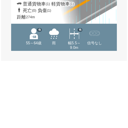
普通貨物車
軽貨物車
(1)
(1)
死亡
負傷
(0)
(1)
距離
274m
他
他
55～64歳
雨
幅5.5～
信号なし
9.0m