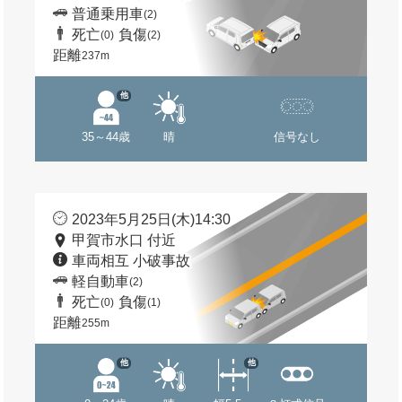
普通乗用車
(2)
死亡
負傷
(0)
(2)
距離
237m
他
35～44歳
晴
信号なし
2023年5月25日(木)14:30
甲賀市水口 付近
車両相互 小破事故
軽自動車
(2)
死亡
負傷
(0)
(1)
距離
255m
他
他