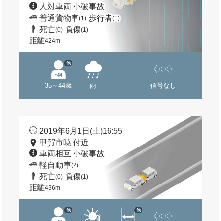
人対車両 小破事故
普通貨物車
歩行者
(1)
(1)
死亡
負傷
(0)
(1)
距離
424m
他
35～44歳
雨
信号なし
2019年6月1日(土)16:55
甲賀市暁 付近
車両相互 小破事故
軽自動車
(2)
死亡
負傷
(0)
(1)
距離
436m
他
他