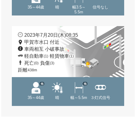
35～44歳
晴
幅3.5～
信号なし
5.5m
2023年7月20日(木)08:35
甲賀市水口 付近
車両相互 小破事故
軽自動車
軽貨物車
(1)
(1)
死亡
負傷
(0)
(3)
距離
438m
他
他
35～44歳
晴
幅～5.5m
３灯式信号