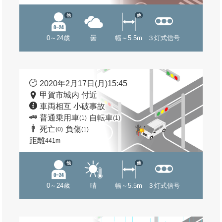
他
他
0～24歳
曇
幅～5.5m
３灯式信号
2020年2月17日(月)15:45
甲賀市城内 付近
車両相互 小破事故
普通乗用車
自転車
(1)
(1)
死亡
負傷
(0)
(1)
距離
441m
他
他
0～24歳
晴
幅～5.5m
３灯式信号