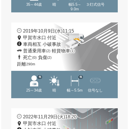
35～44歳
晴
幅5.5～
３灯式信号
9.0m
2019年10月9日(水)11:15
甲賀市水口 付近
車両相互 小破事故
普通乗用車
軽貨物車
(2)
(1)
死亡
負傷
(0)
(2)
距離
290m
他
他
25～34歳
晴
幅～5.5m
信号なし
2022年11月29日(火)18:20
甲賀市水口 付近