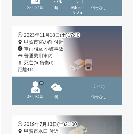
25～34歳
晴
幅5.5～
信号なし
9.0m
2023年11月18日(土)17:40
甲賀市宮の前 付近
車両相互 小破事故
普通乗用車
(2)
死亡
負傷
(0)
(1)
距離
419m
他
45～54歳
曇
信号なし
2019年7月13日(土)21:00
甲賀市水口 付近