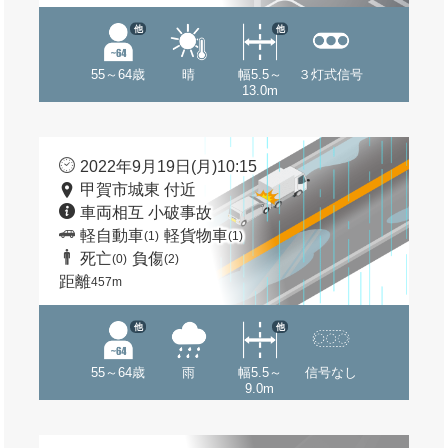
他
他
55～64歳
晴
幅5.5～
３灯式信号
13.0m
2022年9月19日(月)10:15
甲賀市城東 付近
車両相互 小破事故
軽自動車
軽貨物車
(1)
(1)
死亡
負傷
(0)
(2)
距離
457m
他
他
55～64歳
雨
幅5.5～
信号なし
9.0m