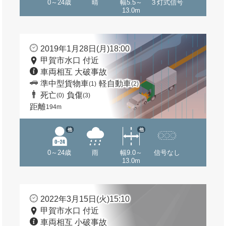
0～24歳
晴
幅5.5～
３灯式信号
13.0m
2019年1月28日(月)18:00
甲賀市水口 付近
車両相互 大破事故
準中型貨物車
軽自動車
(1)
(2)
死亡
負傷
(0)
(3)
距離
194m
他
他
0～24歳
雨
幅9.0～
信号なし
13.0m
2022年3月15日(火)15:10
甲賀市水口 付近
車両相互 小破事故