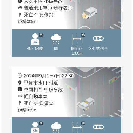
人対車両 小破事故
普通乗用車
歩行者
(1)
(1)
死亡
負傷
(0)
(1)
距離
305m
他
他
45～54歳
雨
幅5.5～
３灯式信号
13.0m
2024年9月1日(日)22:30
甲賀市水口 付近
車両相互 中破事故
軽自動車
(2)
死亡
負傷
(0)
(1)
距離
335m
他
他