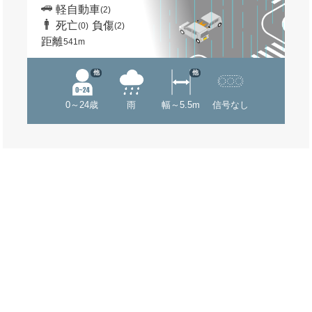
軽自動車
(2)
死亡
負傷
(0)
(2)
距離
541m
他
他
0～24歳
雨
幅～5.5m
信号なし