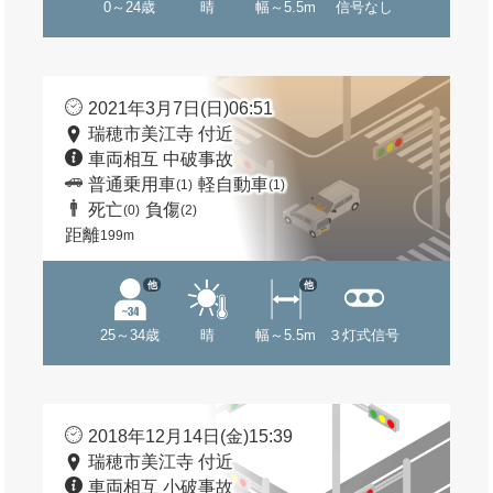
0～24歳
晴
幅～5.5m
信号なし
2021年3月7日(日)06:51
瑞穂市美江寺 付近
車両相互 中破事故
普通乗用車
軽自動車
(1)
(1)
死亡
負傷
(0)
(2)
距離
199m
他
他
25～34歳
晴
幅～5.5m
３灯式信号
2018年12月14日(金)15:39
瑞穂市美江寺 付近
車両相互 小破事故