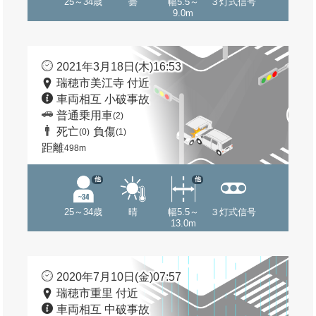
25～34歳
曇
幅5.5～
３灯式信号
9.0m
2021年3月18日(木)16:53
瑞穂市美江寺 付近
車両相互 小破事故
普通乗用車
(2)
死亡
負傷
(0)
(1)
距離
498m
他
他
25～34歳
晴
幅5.5～
３灯式信号
13.0m
2020年7月10日(金)07:57
瑞穂市重里 付近
車両相互 中破事故