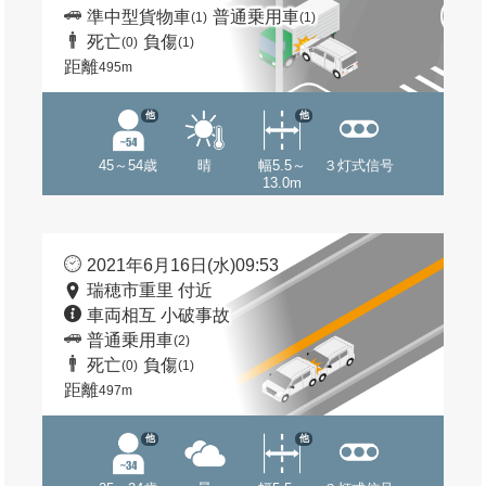
準中型貨物車
普通乗用車
(1)
(1)
死亡
負傷
(0)
(1)
距離
495m
他
他
45～54歳
晴
幅5.5～
３灯式信号
13.0m
2021年6月16日(水)09:53
瑞穂市重里 付近
車両相互 小破事故
普通乗用車
(2)
死亡
負傷
(0)
(1)
距離
497m
他
他