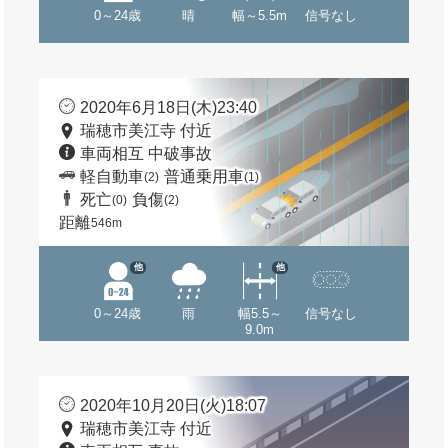
0～24歳
晴
幅～5.5m
信号なし
2020年6月18日(木)23:40
瑞穂市美江寺 付近
車両相互 中破事故
軽自動車
普通乗用車
(2)
(1)
死亡
負傷
(0)
(2)
距離
546m
他
他
0～24歳
雨
幅5.5～
信号なし
9.0m
2020年10月20日(火)18:07
瑞穂市美江寺 付近