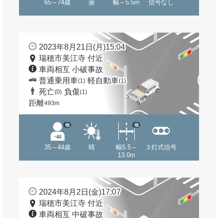
65～74歳
曇
幅～5.5m
信号なし
2023年8月21日(月)15:04
瑞穂市美江寺 付近
車両相互 小破事故
普通乗用車
軽自動車
(1)
(1)
死亡
負傷
(0)
(1)
距離
493m
他
他
35～44歳
晴
幅5.5～
３灯式信号
13.0m
2024年8月2日(金)17:07
瑞穂市美江寺 付近
車両相互 中破事故