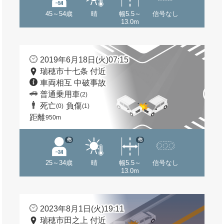
45～54歳
晴
幅5.5～
信号なし
13.0m
2019年6月18日(火)07:15
瑞穂市十七条 付近
車両相互 中破事故
普通乗用車
(2)
死亡
負傷
(0)
(1)
距離
950m
他
他
25～34歳
晴
幅5.5～
信号なし
13.0m
2023年8月1日(火)19:11
瑞穂市田之上 付近