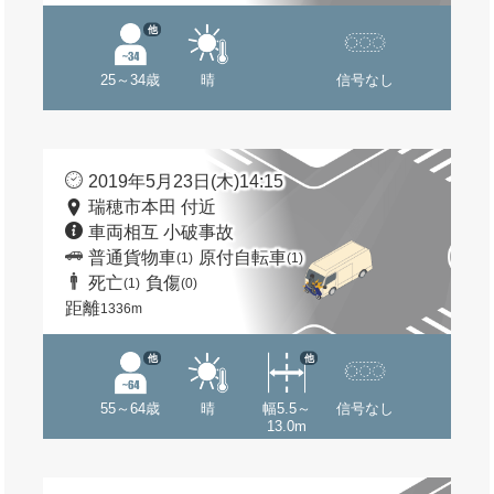
他
25～34歳
晴
信号なし
2019年5月23日(木)14:15
瑞穂市本田 付近
車両相互 小破事故
普通貨物車
原付自転車
(1)
(1)
死亡
負傷
(1)
(0)
距離
1336m
他
他
55～64歳
晴
幅5.5～
信号なし
13.0m