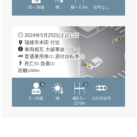
25～34歳
晴
幅～5.5m
信号なし
2024年5月25日(土)21:22
瑞穂市本田 付近
車両相互 大破事故
普通乗用車
原付自転車
(1)
(1)
死亡
負傷
(0)
(1)
距離
1080m
他
他
0～24歳
晴
幅5.5～
３灯式信号
13.0m