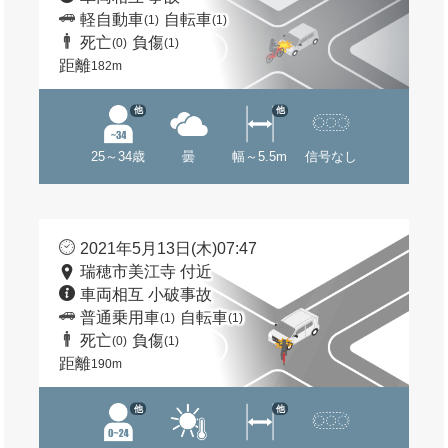
軽自動車
自転車
(1)
(1)
死亡
負傷
(0)
(1)
距離
182m
他
他
25～34歳
曇
幅～5.5m
信号なし
2021年5月13日(木)07:47
瑞穂市美江寺 付近
車両相互 小破事故
普通乗用車
自転車
(1)
(1)
死亡
負傷
(0)
(1)
距離
190m
他
他