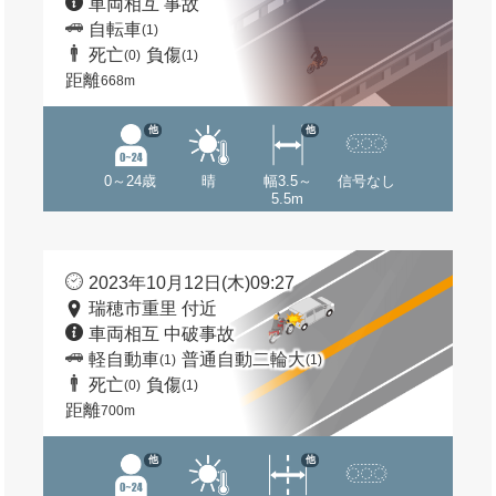
車両相互 事故
自転車
(1)
死亡
負傷
(0)
(1)
距離
668m
他
他
0～24歳
晴
幅3.5～
信号なし
5.5m
2023年10月12日(木)09:27
瑞穂市重里 付近
車両相互 中破事故
軽自動車
普通自動二輪大
(1)
(1)
死亡
負傷
(0)
(1)
距離
700m
他
他