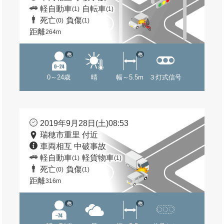
軽自動車
自転車
(1)
(1)
死亡
負傷
(0)
(1)
距離
264m
他
他
0～24歳
晴
幅～5.5m
３灯式信号
2019年9月28日(土)08:53
瑞穂市重里 付近
車両相互 中破事故
軽自動車
軽貨物車
(1)
(1)
死亡
負傷
(0)
(1)
距離
316m
他
他