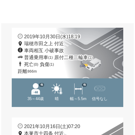
2019年10月30日(水)18:19
瑞穂市田之上 付近
車両相互 小破事故
普通乗用車
原付二種二輪車
(1)
(1)
死亡
負傷
(0)
(1)
距離
866m
他
他
35～44歳
晴
幅～5.5m
信号なし
2021年10月16日(土)07:20
本巣市十四条 付近