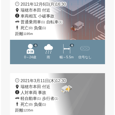
2021年12月6日(月)16:30
瑞穂市本田 付近
車両相互 小破事故
普通乗用車
自転車
(1)
(1)
死亡
負傷
(0)
(1)
距離
1195m
他
他
0～24歳
雨
幅～5.5m
信号なし
2021年3月11日(木)12:30
瑞穂市本田 付近
人対車両 事故
軽自動車
歩行者
(1)
(1)
死亡
負傷
(0)
(1)
距離
1235m