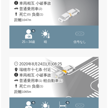
車両相互 小破事故
普通乗用車
(2)
死亡
負傷
(0)
(1)
距離
1047m
他
25～34歳
晴
信号なし
2020年8月24日(月)08:25
瑞穂市十七条 付近
車両相互 小破事故
普通乗用車
軽自動車
(1)
(1)
死亡
負傷
(0)
(1)
距離
1065m
他
他