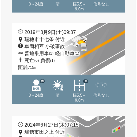
0～24歳
晴
幅5.5～
信号なし
9.0m
2019年3月9日(土)09:37
瑞穂市十七条 付近
車両相互 小破事故
普通乗用車
軽自動車
(1)
(1)
死亡
負傷
(0)
(1)
距離
715m
他
他
0～24歳
晴
幅5.5～
信号なし
9.0m
2024年6月27日(木)07:15
瑞穂市田之上 付近