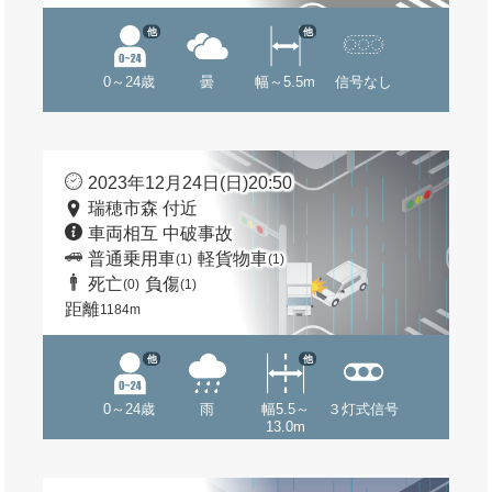
他
他
0～24歳
曇
幅～5.5m
信号なし
2023年12月24日(日)20:50
瑞穂市森 付近
車両相互 中破事故
普通乗用車
軽貨物車
(1)
(1)
死亡
負傷
(0)
(1)
距離
1184m
他
他
0～24歳
雨
幅5.5～
３灯式信号
13.0m