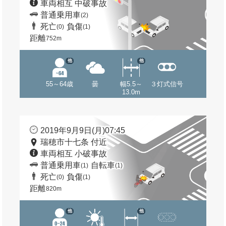
車両相互 中破事故
普通乗用車
(2)
死亡
負傷
(0)
(1)
距離
752m
他
他
55～64歳
曇
幅5.5～
３灯式信号
13.0m
2019年9月9日(月)07:45
瑞穂市十七条 付近
車両相互 小破事故
普通乗用車
自転車
(1)
(1)
死亡
負傷
(0)
(1)
距離
820m
他
他