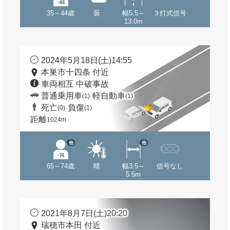
35～44歳
曇
幅5.5～
３灯式信号
13.0m
2024年5月18日(土)14:55
本巣市十四条 付近
車両相互 中破事故
普通乗用車
軽自動車
(1)
(1)
死亡
負傷
(0)
(1)
距離
1024m
他
他
65～74歳
晴
幅3.5～
信号なし
5.5m
2021年8月7日(土)20:20
瑞穂市本田 付近