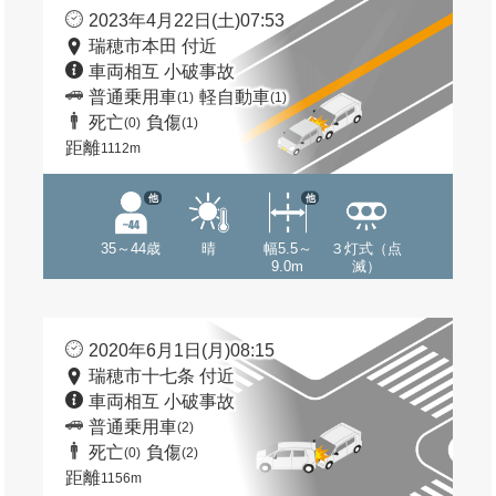
2023年4月22日(土)07:53
瑞穂市本田 付近
車両相互 小破事故
普通乗用車
軽自動車
(1)
(1)
死亡
負傷
(0)
(1)
距離
1112m
他
他
35～44歳
晴
幅5.5～
３灯式（点
9.0m
滅）
2020年6月1日(月)08:15
瑞穂市十七条 付近
車両相互 小破事故
普通乗用車
(2)
死亡
負傷
(0)
(2)
距離
1156m