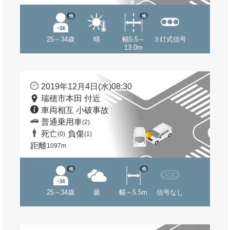
他
他
25～34歳
晴
幅5.5～
３灯式信号
13.0m
2019年12月4日(水)08:30
瑞穂市本田 付近
車両相互 小破事故
普通乗用車
(2)
死亡
負傷
(0)
(1)
距離
1097m
他
他
25～34歳
曇
幅～5.5m
信号なし