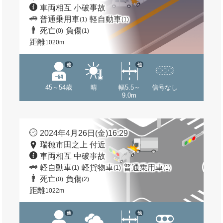
車両相互 小破事故
普通乗用車
軽自動車
(1)
(1)
死亡
負傷
(0)
(1)
距離
1020m
他
他
45～54歳
晴
幅5.5～
信号なし
9.0m
2024年4月26日(金)16:29
瑞穂市田之上 付近
車両相互 中破事故
軽自動車
軽貨物車
普通乗用車
(1)
(1)
(1)
死亡
負傷
(0)
(2)
距離
1022m
他
他