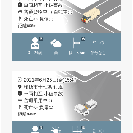
車両相互 小破事故
普通貨物車
自転車
(1)
(1)
死亡
負傷
(0)
(1)
距離
898m
他
他
0～24歳
曇
幅～5.5m
信号なし
2021年6月25日(金)15:47
瑞穂市十七条 付近
車両相互 小破事故
普通乗用車
(2)
死亡
負傷
(0)
(1)
距離
949m
他
他