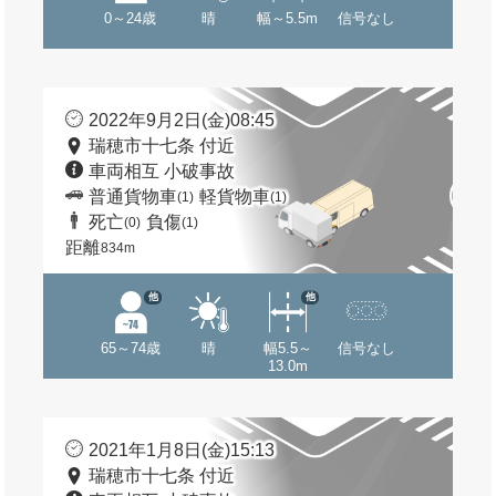
0～24歳
晴
幅～5.5m
信号なし
2022年9月2日(金)08:45
瑞穂市十七条 付近
車両相互 小破事故
普通貨物車
軽貨物車
(1)
(1)
死亡
負傷
(0)
(1)
距離
834m
他
他
65～74歳
晴
幅5.5～
信号なし
13.0m
2021年1月8日(金)15:13
瑞穂市十七条 付近