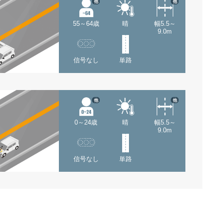
他
他
55～64歳
晴
幅5.5～
9.0m
信号なし
単路
他
他
0～24歳
晴
幅5.5～
9.0m
信号なし
単路