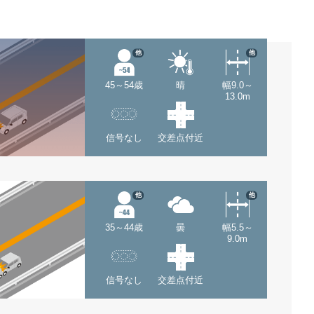
他
他
45～54歳
晴
幅9.0～
13.0m
信号なし
交差点付近
他
他
35～44歳
曇
幅5.5～
9.0m
信号なし
交差点付近