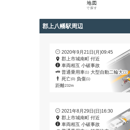
地図
で探す
郡上八幡駅周辺
2020年9月21日(月)09:45
郡上市城南町 付近
車両相互 小破事故
普通乗用車
大型自動二輪大
(1)
(1)
死亡
負傷
(0)
(1)
距離
232m
2021年8月29日(日)16:30
郡上市城南町 付近
車両相互 小破事故