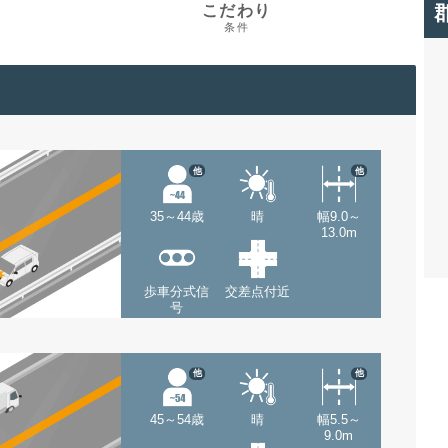
こだわり
条件
他
他
35～44歳
晴
幅9.0～
13.0m
歩車分式信
交差点付近
号
他
他
45～54歳
晴
幅5.5～
9.0m