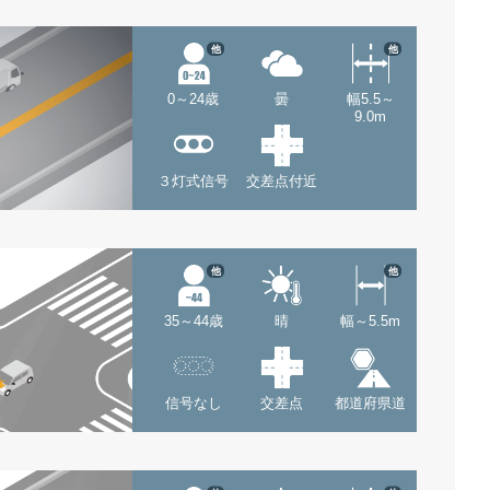
他
他
0～24歳
曇
幅5.5～
9.0m
３灯式信号
交差点付近
他
他
35～44歳
晴
幅～5.5m
信号なし
交差点
都道府県道