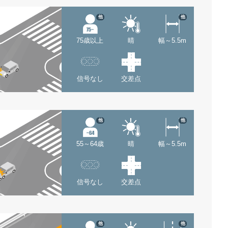
他
他
75歳以上
晴
幅～5.5m
信号なし
交差点
他
他
55～64歳
晴
幅～5.5m
信号なし
交差点
他
他