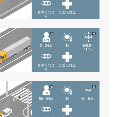
歩車分式信
交差点付近
号
他
他
0～24歳
晴
幅9.0～
13.0m
歩車分式信
交差点付近
号
他
他
55～64歳
晴
幅～5.5m