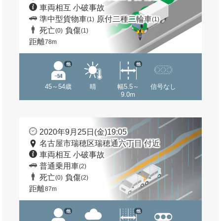
車両相互 小破事故
準中型貨物車
原付二種二輪車
(1)
(1)
死亡
負傷
(0)
(1)
距離
78m
他
他
45～54歳
晴
幅5.5～
信号なし
9.0m
2020年9月25日(金)19:05
名古屋市瑞穂区瑞穂通六丁目 付近
車両相互 小破事故
普通乗用車
(2)
死亡
負傷
(0)
(2)
距離
87m
他
他