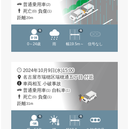
普通乗用車
(2)
死亡
負傷
(0)
(1)
距離
20m
他
他
0～24歳
雨
幅19.5m～
信号なし
2024年10月9日(水)15:00
名古屋市瑞穂区瑞穂通五丁目 付近
車両相互 小破事故
普通乗用車
自転車
(1)
(1)
死亡
負傷
(0)
(1)
距離
31m
他
他