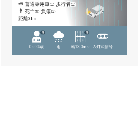
普通乗用車
歩行者
(1)
(1)
死亡
負傷
(0)
(1)
距離
31m
他
他
0～24歳
雨
幅13.0m～
３灯式信号