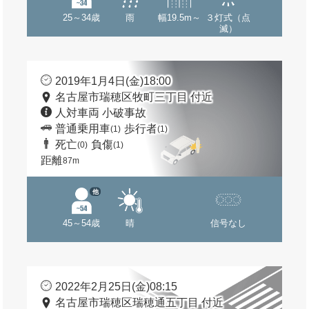
25～34歳
雨
幅19.5m～
３灯式（点
滅）
2019年1月4日(金)18:00
名古屋市瑞穂区牧町三丁目 付近
人対車両 小破事故
普通乗用車
歩行者
(1)
(1)
死亡
負傷
(0)
(1)
距離
87m
他
45～54歳
晴
信号なし
2022年2月25日(金)08:15
名古屋市瑞穂区瑞穂通五丁目 付近