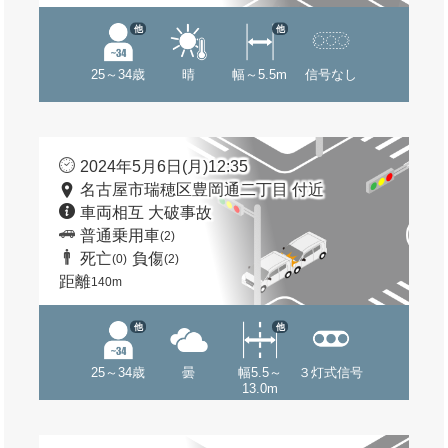
他
他
25～34歳
晴
幅～5.5m
信号なし
2024年5月6日(月)12:35
名古屋市瑞穂区豊岡通二丁目 付近
車両相互 大破事故
普通乗用車
(2)
死亡
負傷
(0)
(2)
距離
140m
他
他
25～34歳
曇
幅5.5～
３灯式信号
13.0m