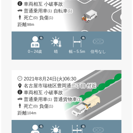
車両相互 小破事故
普通乗用車
自転車
(1)
(1)
死亡
負傷
(0)
(1)
距離
98m
他
他
0～24歳
晴
幅～5.5m
信号なし
2021年8月24日(火)06:30
名古屋市瑞穂区豊岡通二丁目 付近
車両相互 小破事故
普通乗用車
普通貨物車
(1)
(1)
死亡
負傷
(0)
(1)
距離
104m
他
他