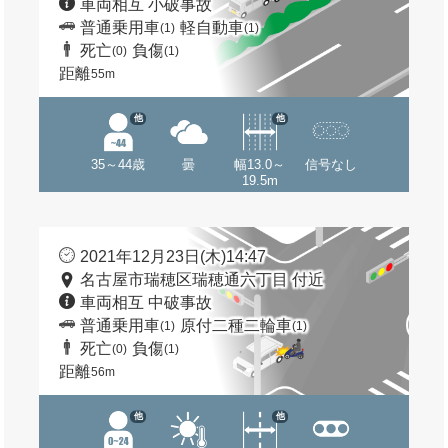
車両相互 小破事故
普通乗用車
軽自動車
(1)
(1)
死亡
負傷
(0)
(1)
距離
55m
他
他
35～44歳
曇
幅13.0～
信号なし
19.5m
2021年12月23日(木)14:47
名古屋市瑞穂区瑞穂通六丁目 付近
車両相互 中破事故
普通乗用車
原付二種二輪車
(1)
(1)
死亡
負傷
(0)
(1)
距離
56m
他
他