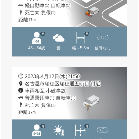
軽自動車
自転車
(1)
(1)
死亡
負傷
(0)
(1)
距離
17m
他
他
45～54歳
曇
幅～5.5m
信号なし
2023年4月12日(水)21:50
名古屋市瑞穂区瑞穂通五丁目 付近
車両相互 小破事故
普通乗用車
自転車
(1)
(1)
死亡
負傷
(0)
(1)
距離
17m
他
他