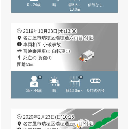
0～24歳
晴
幅5.5～
信号なし
13.0m
2019年10月23日(水)13:30
名古屋市瑞穂区瑞穂通六丁目 付近
車両相互 小破事故
普通乗用車
自転車
(1)
(1)
死亡
負傷
(0)
(1)
距離
53m
他
他
35～44歳
晴
幅13.0m～
３灯式信号
2020年2月23日(日)10:15
名古屋市瑞穂区瑞穂通五丁目 付近