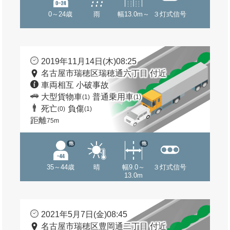
0～24歳
雨
幅13.0m～
３灯式信号
2019年11月14日(木)08:25
名古屋市瑞穂区瑞穂通六丁目 付近
車両相互 小破事故
大型貨物車
普通乗用車
(1)
(1)
死亡
負傷
(0)
(1)
距離
75m
他
他
35～44歳
晴
幅9.0～
３灯式信号
13.0m
2021年5月7日(金)08:45
名古屋市瑞穂区豊岡通二丁目 付近