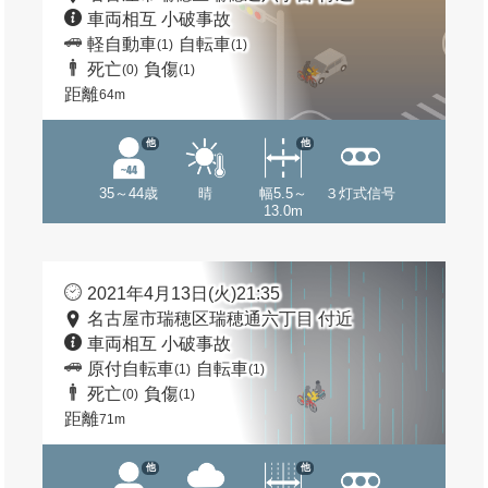
車両相互 小破事故
軽自動車
自転車
(1)
(1)
死亡
負傷
(0)
(1)
距離
64m
他
他
35～44歳
晴
幅5.5～
３灯式信号
13.0m
2021年4月13日(火)21:35
名古屋市瑞穂区瑞穂通六丁目 付近
車両相互 小破事故
原付自転車
自転車
(1)
(1)
死亡
負傷
(0)
(1)
距離
71m
他
他