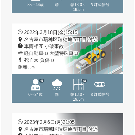
35～44歳
晴
幅13.0～
３灯式信号
19.5m
2022年3月18日(金)15:15
名古屋市瑞穂区瑞穂通五丁目 付近
車両相互 小破事故
軽自動車
大型特殊車
(1)
(1)
死亡
負傷
(0)
(1)
距離
33m
他
他
0～24歳
雨
幅13.0～
３灯式信号
19.5m
2023年2月6日(月)21:05
名古屋市瑞穂区瑞穂通五丁目 付近