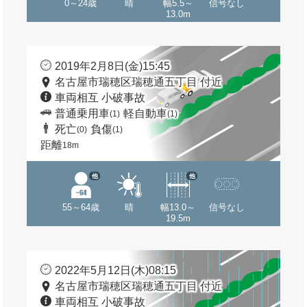
0～24歳
晴
幅5.5～
信号なし
13.0m
2019年2月8日(金)15:45
名古屋市瑞穂区瑞穂通五丁目 付近
車両相互 小破事故
普通乗用車
軽自動車
(1)
(1)
死亡
負傷
(0)
(1)
距離
18m
他
他
55～64歳
晴
幅13.0～
信号なし
19.5m
2022年5月12日(木)08:15
名古屋市瑞穂区瑞穂通五丁目 付近
車両相互 小破事故