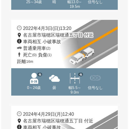
25～34歳
晴
幅13.0～
信号なし
19.5m
2022年4月3日(日)13:20
名古屋市瑞穂区瑞穂通五丁目 付近
車両相互 小破事故
普通乗用車
(2)
死亡
負傷
(0)
(1)
距離
16m
他
他
0～24歳
曇
幅5.5～
信号なし
9.0m
2024年4月29日(月)12:40
名古屋市瑞穂区瑞穂通五丁目 付近
車両相互 小破事故