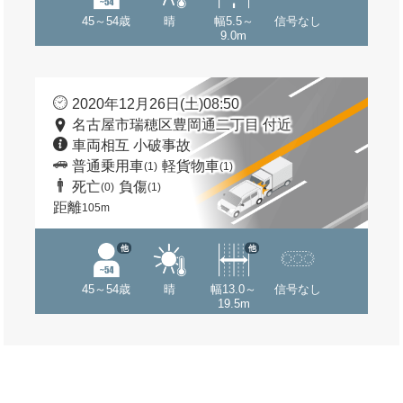
45～54歳
晴
幅5.5～
信号なし
9.0m
2020年12月26日(土)08:50
名古屋市瑞穂区豊岡通二丁目 付近
車両相互 小破事故
普通乗用車
軽貨物車
(1)
(1)
死亡
負傷
(0)
(1)
距離
105m
他
他
45～54歳
晴
幅13.0～
信号なし
19.5m