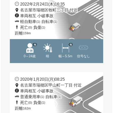
2022年2月24日(木)16:35
名古屋市瑞穂区牧町三丁目 付近
車両相互 小破事故
軽自動車
自転車
(1)
(1)
死亡
負傷
(0)
(1)
距離
159m
他
他
0～24歳
晴
幅～5.5m
信号なし
2020年1月20日(月)08:25
名古屋市瑞穂区甲山町一丁目 付近
車両相互 小破事故
普通乗用車
自転車
(1)
(1)
死亡
負傷
(0)
(1)
距離
162m