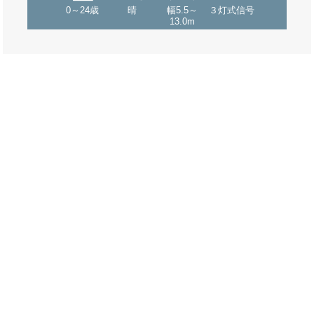
0～24歳
晴
幅5.5～
３灯式信号
13.0m