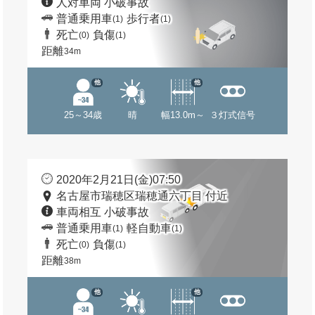
人対車両 小破事故
普通乗用車
歩行者
(1)
(1)
死亡
負傷
(0)
(1)
距離
34m
他
他
25～34歳
晴
幅13.0m～
３灯式信号
2020年2月21日(金)07:50
名古屋市瑞穂区瑞穂通六丁目 付近
車両相互 小破事故
普通乗用車
軽自動車
(1)
(1)
死亡
負傷
(0)
(1)
距離
38m
他
他