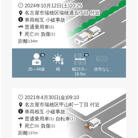
2024年10月12日(土)10:25
名古屋市瑞穂区瑞穂通五丁目 付近
車両相互 小破事故
普通乗用車
(2)
死亡
負傷
(0)
(1)
距離
134m
他
他
35～44歳
晴
幅13.0～
信号なし
19.5m
2021年4月30日(金)09:10
名古屋市瑞穂区甲山町一丁目 付近
車両相互 小破事故
普通乗用車
自転車
(1)
(1)
死亡
負傷
(0)
(1)
距離
137m