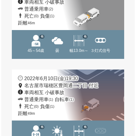
車両相互 小破事故
普通乗用車
(2)
死亡
負傷
(0)
(1)
距離
46m
他
他
45～54歳
曇
幅13.0m～
３灯式信号
2022年6月10日(金)19:30
名古屋市瑞穂区豊岡通二丁目 付近
車両相互 小破事故
普通乗用車
自転車
(1)
(1)
死亡
負傷
(0)
(1)
距離
49m
他
他