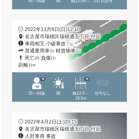
45～54歳
晴
幅13.0m～
３灯式信号
2022年11月6日(日)12:10
名古屋市瑞穂区瑞穂通五丁目 付近
車両相互 小破事故
普通乗用車
軽貨物車
(1)
(1)
死亡
負傷
(0)
(1)
距離
31m
他
他
35～44歳
晴
幅13.0～
信号なし
19.5m
2022年4月2日(土)20:15
名古屋市瑞穂区瑞穂通五丁目 付近
人対車両 事故