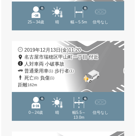
他
他
25～34歳
晴
幅～5.5m
信号なし
2019年12月13日(金)11:20
名古屋市瑞穂区甲山町一丁目 付近
人対車両 小破事故
普通乗用車
歩行者
(1)
(1)
死亡
負傷
(0)
(1)
距離
162m
他
他
0～24歳
晴
幅5.5～
信号なし
13.0m