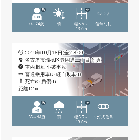
他
他
0～24歳
晴
幅5.5～
信号なし
13.0m
2019年10月18日(金)18:00
名古屋市瑞穂区豊岡通二丁目 付近
車両相互 小破事故
普通乗用車
軽自動車
(1)
(1)
死亡
負傷
(0)
(1)
距離
121m
他
他
35～44歳
雨
幅5.5～
３灯式信号
13.0m