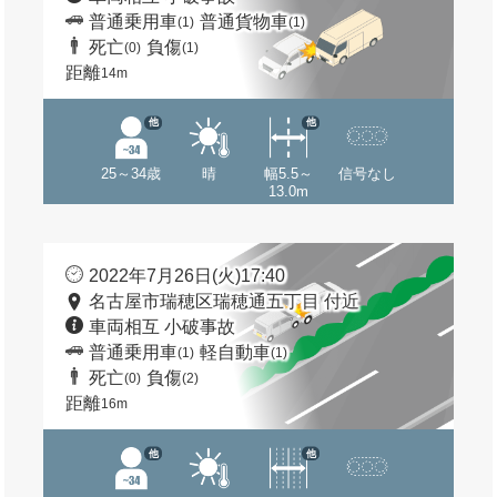
普通乗用車
普通貨物車
(1)
(1)
死亡
負傷
(0)
(1)
距離
14m
他
他
25～34歳
晴
幅5.5～
信号なし
13.0m
2022年7月26日(火)17:40
名古屋市瑞穂区瑞穂通五丁目 付近
車両相互 小破事故
普通乗用車
軽自動車
(1)
(1)
死亡
負傷
(0)
(2)
距離
16m
他
他