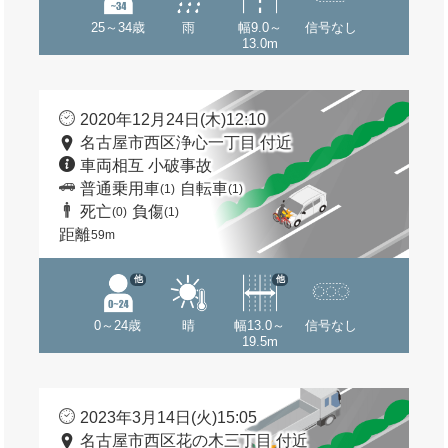
25～34歳
雨
幅9.0～
信号なし
13.0m
2020年12月24日(木)12:10
名古屋市西区浄心一丁目 付近
車両相互 小破事故
普通乗用車
自転車
(1)
(1)
死亡
負傷
(0)
(1)
距離
59m
他
他
0～24歳
晴
幅13.0～
信号なし
19.5m
2023年3月14日(火)15:05
名古屋市西区花の木三丁目 付近