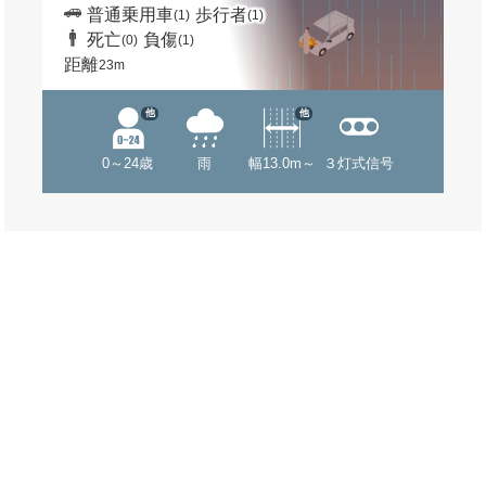
普通乗用車
歩行者
(1)
(1)
死亡
負傷
(0)
(1)
距離
23m
他
他
0～24歳
雨
幅13.0m～
３灯式信号