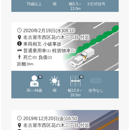
75歳以上
晴
幅5.5～
３灯式信号
13.0m
2020年2月19日(水)08:10
名古屋市西区花の木三丁目 付近
車両相互 小破事故
普通乗用車
軽貨物車
(1)
(1)
死亡
負傷
(0)
(2)
距離
36m
他
他
35～44歳
晴
幅13.0～
信号なし
19.5m
2019年12月20日(金)16:50
名古屋市西区花の木三丁目 付近