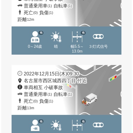
普通乗用車
自転車
(1)
(1)
死亡
負傷
(0)
(1)
距離
12m
他
他
0～24歳
晴
幅5.5～
３灯式信号
13.0m
2022年12月15日(木)09:30
名古屋市西区城西四丁目 付近
車両相互 小破事故
普通乗用車
自転車
(1)
(1)
死亡
負傷
(0)
(1)
距離
13m
他
他