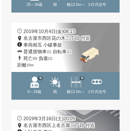
25～34歳
晴
幅13.0m～
３灯式信号
2019年10月4日(金)08:15
名古屋市西区花の木三丁目 付近
車両相互 小破事故
普通貨物車
自転車
(1)
(1)
死亡
負傷
(0)
(1)
距離
25m
他
他
0～24歳
晴
幅13.0m～
３灯式信号
2019年3月16日(土)20:05
名古屋市西区上名古屋二丁目 付近