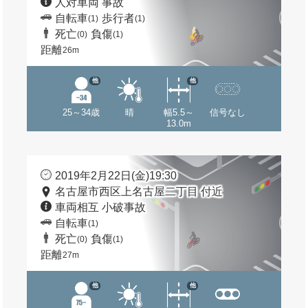
人対車両 事故
自転車
歩行者
(1)
(1)
死亡
負傷
(0)
(1)
距離
26m
他
他
25～34歳
晴
幅5.5～
信号なし
13.0m
2019年2月22日(金)19:30
名古屋市西区上名古屋二丁目 付近
車両相互 小破事故
自転車
(1)
死亡
負傷
(0)
(1)
距離
27m
他
他