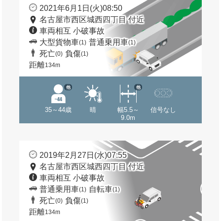
2021年6月1日(火)08:50
名古屋市西区城西四丁目 付近
車両相互 小破事故
大型貨物車
普通乗用車
(1)
(1)
死亡
負傷
(0)
(1)
距離
134m
他
他
35～44歳
晴
幅5.5～
信号なし
9.0m
2019年2月27日(水)07:55
名古屋市西区城西四丁目 付近
車両相互 小破事故
普通乗用車
自転車
(1)
(1)
死亡
負傷
(0)
(1)
距離
134m