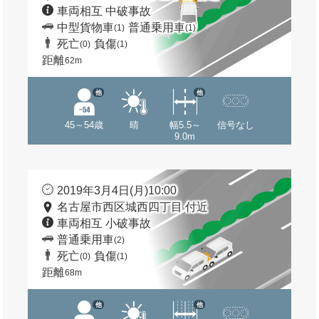
車両相互 中破事故
中型貨物車
普通乗用車
(1)
(1)
死亡
負傷
(0)
(1)
距離
62m
他
他
45～54歳
晴
幅5.5～
信号なし
9.0m
2019年3月4日(月)10:00
名古屋市西区城西四丁目 付近
車両相互 小破事故
普通乗用車
(2)
死亡
負傷
(0)
(1)
距離
68m
他
他