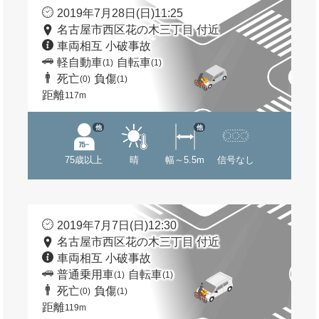
2019年7月28日(日)11:25
名古屋市西区花の木三丁目 付近
車両相互 小破事故
軽自動車
自転車
(1)
(1)
死亡
負傷
(0)
(1)
距離
117m
他
他
75歳以上
晴
幅～5.5m
信号なし
2019年7月7日(日)12:30
名古屋市西区花の木三丁目 付近
車両相互 小破事故
普通乗用車
自転車
(1)
(1)
死亡
負傷
(0)
(1)
距離
119m