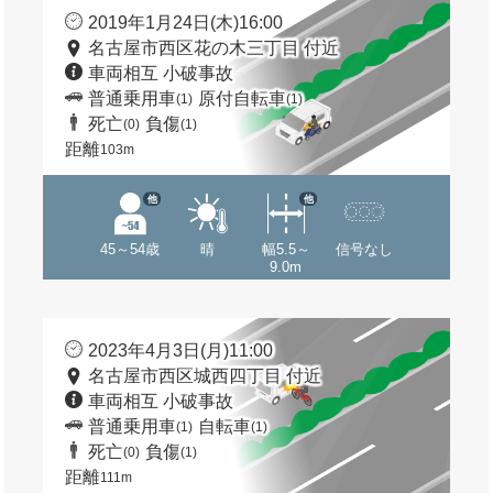
2019年1月24日(木)16:00
名古屋市西区花の木三丁目 付近
車両相互 小破事故
普通乗用車
原付自転車
(1)
(1)
死亡
負傷
(0)
(1)
距離
103m
他
他
45～54歳
晴
幅5.5～
信号なし
9.0m
2023年4月3日(月)11:00
名古屋市西区城西四丁目 付近
車両相互 小破事故
普通乗用車
自転車
(1)
(1)
死亡
負傷
(0)
(1)
距離
111m