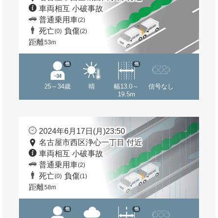
車両相互 小破事故
普通乗用車
(2)
死亡
負傷
(0)
(2)
距離
53m
他
他
25～34歳
晴
幅13.0～
信号なし
19.5m
2024年6月17日(月)23:50
名古屋市西区浄心一丁目 付近
車両相互 小破事故
普通乗用車
(2)
死亡
負傷
(0)
(1)
距離
58m
他
他