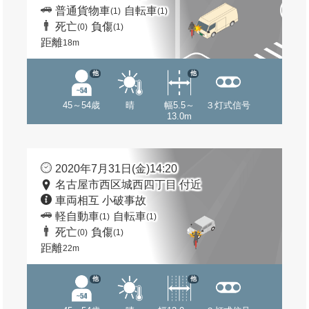
普通貨物車
自転車
(1)
(1)
死亡
負傷
(0)
(1)
距離
18m
他
他
45～54歳
晴
幅5.5～
３灯式信号
13.0m
2020年7月31日(金)14:20
名古屋市西区城西四丁目 付近
車両相互 小破事故
軽自動車
自転車
(1)
(1)
死亡
負傷
(0)
(1)
距離
22m
他
他