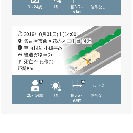
0～24歳
晴
幅3.5～
信号なし
5.5m
2019年8月31日(土)14:00
名古屋市西区花の木三丁目 付近
車両相互 小破事故
普通貨物車
(2)
死亡
負傷
(0)
(1)
距離
97m
他
他
25～34歳
晴
幅5.5～
信号なし
9.0m