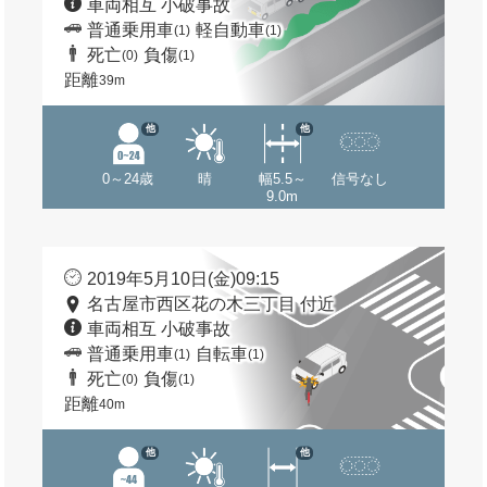
車両相互 小破事故
普通乗用車
軽自動車
(1)
(1)
死亡
負傷
(0)
(1)
距離
39m
他
他
0～24歳
晴
幅5.5～
信号なし
9.0m
2019年5月10日(金)09:15
名古屋市西区花の木三丁目 付近
車両相互 小破事故
普通乗用車
自転車
(1)
(1)
死亡
負傷
(0)
(1)
距離
40m
他
他