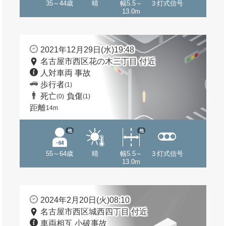
35～44歳
晴
幅5.5～
３灯式信号
13.0m
2021年12月29日(水)19:48
名古屋市西区花の木三丁目 付近
人対車両 事故
歩行者
(1)
死亡
負傷
(0)
(1)
距離
14m
他
他
55～64歳
晴
幅5.5～
３灯式信号
13.0m
2024年2月20日(火)08:10
名古屋市西区城西四丁目 付近
車両相互 小破事故