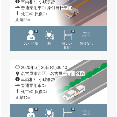
車両相互 小破事故
普通乗用車
原付自転車
(1)
(1)
死亡
負傷
(0)
(1)
距離
38m
他
他
35～44歳
晴
幅3.5～
信号なし
5.5m
2020年6月26日(金)06:40
名古屋市西区上名古屋二丁目 付近
車両相互 小破事故
普通乗用車
(2)
死亡
負傷
(0)
(1)
距離
39m
他
他