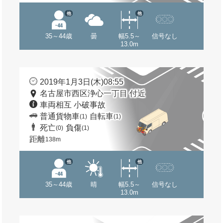
他
他
35～44歳
曇
幅5.5～
信号なし
13.0m
2019年1月3日(木)08:55
名古屋市西区浄心一丁目 付近
車両相互 小破事故
普通貨物車
自転車
(1)
(1)
死亡
負傷
(0)
(1)
距離
138m
他
他
35～44歳
晴
幅5.5～
信号なし
13.0m