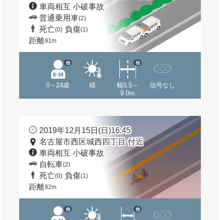
車両相互 小破事故
普通乗用車
(2)
死亡
負傷
(0)
(1)
距離
91m
他
他
0～24歳
晴
幅5.5～
信号なし
9.0m
2019年12月15日(日)16:45
名古屋市西区城西四丁目 付近
車両相互 小破事故
自転車
(2)
死亡
負傷
(0)
(1)
距離
92m
他
他