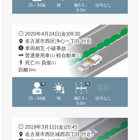
25～34歳
晴
幅5.5～
信号なし
9.0m
2020年4月24日(金)09:30
名古屋市西区浄心一丁目 付近
車両相互 小破事故
普通乗用車
軽自動車
(1)
(1)
死亡
負傷
(0)
(1)
距離
39m
他
他
25～34歳
晴
幅5.5～
信号なし
9.0m
2019年3月1日(金)20:45
名古屋市西区城西四丁目 付近