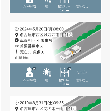
55～64歳
晴
幅13.0～
信号なし
19.5m
2024年5月20日(月)08:00
名古屋市西区城西四丁目 付近
車両相互 小破事故
普通乗用車
(2)
死亡
負傷
(0)
(1)
距離
89m
他
他
25～34歳
晴
幅9.0～
信号なし
13.0m
2019年8月31日(土)09:35
名古屋市西区花の木三丁目 付近