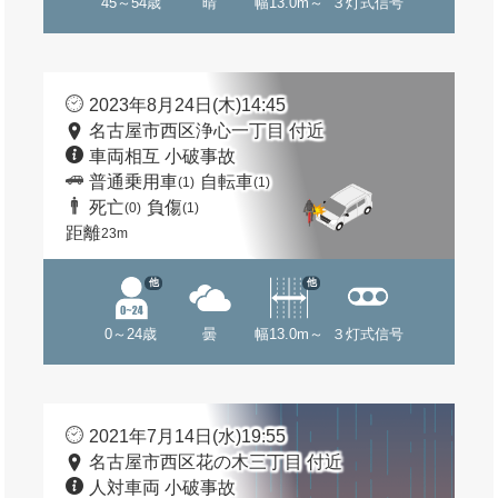
45～54歳
晴
幅13.0m～
３灯式信号
2023年8月24日(木)14:45
名古屋市西区浄心一丁目 付近
車両相互 小破事故
普通乗用車
自転車
(1)
(1)
死亡
負傷
(0)
(1)
距離
23m
他
他
0～24歳
曇
幅13.0m～
３灯式信号
2021年7月14日(水)19:55
名古屋市西区花の木三丁目 付近
人対車両 小破事故