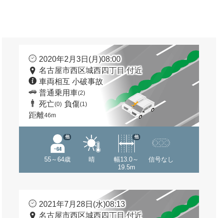
2020年2月3日(月)08:00
名古屋市西区城西四丁目 付近
車両相互 小破事故
普通乗用車
(2)
死亡
負傷
(0)
(1)
距離
46m
他
他
55～64歳
晴
幅13.0～
信号なし
19.5m
2021年7月28日(水)08:13
名古屋市西区城西四丁目 付近