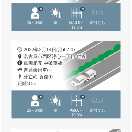
他
他
25～34歳
晴
幅13.0～
信号なし
19.5m
2022年3月14日(月)07:47
名古屋市西区浄心一丁目 付近
車両相互 中破事故
普通乗用車
(2)
死亡
負傷
(0)
(1)
距離
116m
他
他
25～34歳
晴
幅9.0～
信号なし
13.0m