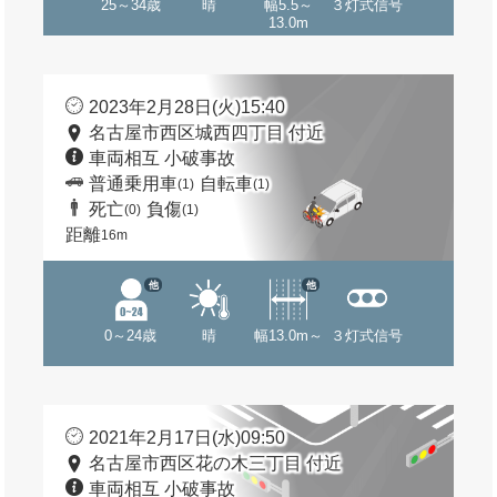
25～34歳
晴
幅5.5～
３灯式信号
13.0m
2023年2月28日(火)15:40
名古屋市西区城西四丁目 付近
車両相互 小破事故
普通乗用車
自転車
(1)
(1)
死亡
負傷
(0)
(1)
距離
16m
他
他
0～24歳
晴
幅13.0m～
３灯式信号
2021年2月17日(水)09:50
名古屋市西区花の木三丁目 付近
車両相互 小破事故