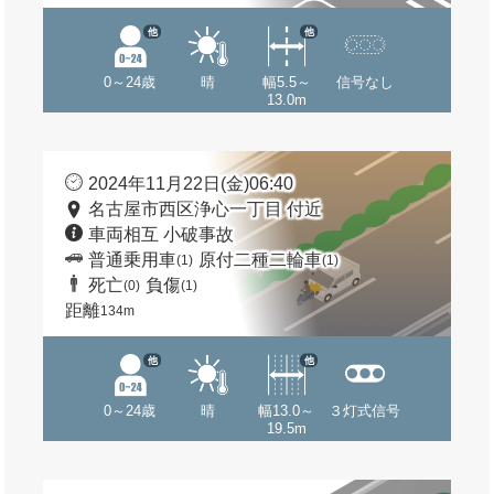
他
他
0～24歳
晴
幅5.5～
信号なし
13.0m
2024年11月22日(金)06:40
名古屋市西区浄心一丁目 付近
車両相互 小破事故
普通乗用車
原付二種二輪車
(1)
(1)
死亡
負傷
(0)
(1)
距離
134m
他
他
0～24歳
晴
幅13.0～
３灯式信号
19.5m