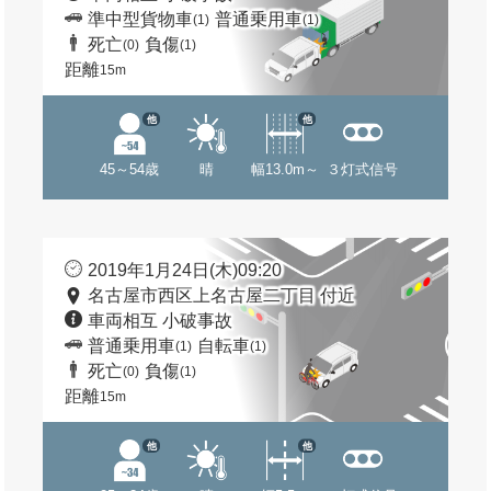
準中型貨物車
普通乗用車
(1)
(1)
死亡
負傷
(0)
(1)
距離
15m
他
他
45～54歳
晴
幅13.0m～
３灯式信号
2019年1月24日(木)09:20
名古屋市西区上名古屋二丁目 付近
車両相互 小破事故
普通乗用車
自転車
(1)
(1)
死亡
負傷
(0)
(1)
距離
15m
他
他