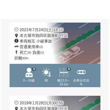
2021年7月24日(土)18:10
名古屋市熱田区旗屋町 付近
車両相互 小破事故
普通乗用車
(2)
死亡
負傷
(0)
(1)
距離
63m
他
他
0～24歳
晴
幅13.0～
歩車分式信
19.5m
号
2019年1月28日(月)00:50
名古屋市熱田区旗屋町 付近