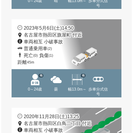
0～24歳
晴
幅13.0m～
歩車分式信
号
2023年5月6日(土)14:50
名古屋市熱田区旗屋町 付近
車両相互 小破事故
普通乗用車
(2)
死亡
負傷
(0)
(1)
距離
45m
他
他
0～24歳
曇
幅13.0m～
歩車分式信
号
2020年11月28日(土)13:25
名古屋市熱田区白鳥二丁目 付近
車両相互 小破事故