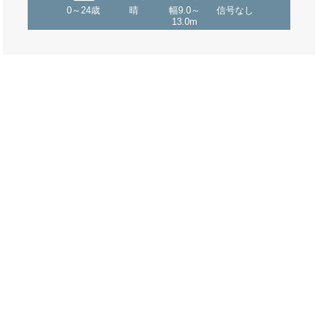
0～24歳
晴
幅9.0～
信号なし
13.0m