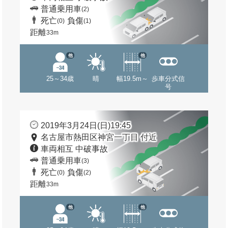
普通乗用車
(2)
死亡
負傷
(0)
(1)
距離
33m
他
他
25～34歳
晴
幅19.5m～
歩車分式信
号
2019年3月24日(日)19:45
名古屋市熱田区神宮一丁目 付近
車両相互 中破事故
普通乗用車
(3)
死亡
負傷
(0)
(2)
距離
33m
他
他