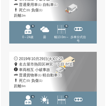
普通乗用車
自転車
(1)
(1)
死亡
負傷
(0)
(1)
距離
2m
他
他
0～24歳
曇
幅13.0m～
歩車分式信
号
2019年10月29日(火)07:25
名古屋市熱田区神宮一丁目 付近
車両相互 小破事故
普通貨物車
軽自動車
(1)
(1)
死亡
負傷
(0)
(1)
距離
6m
他
他