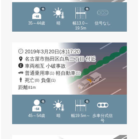
他
他
35～44歳
晴
幅13.0～
信号なし
19.5m
2019年3月20日(水)17:20
名古屋市熱田区白鳥二丁目 付近
車両相互 小破事故
普通乗用車
軽自動車
(1)
(1)
死亡
負傷
(0)
(1)
距離
81m
他
他
45～54歳
晴
幅19.5m～
歩車分式信
号