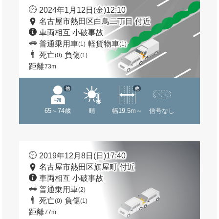
2024年1月12日(金)12:10
名古屋市熱田区白鳥二丁目 付近
車両相互 小破事故
普通乗用車
軽貨物車
(1)
(1)
死亡
負傷
(0)
(1)
距離
73m
他
他
65～74歳
晴
幅19.5m～
信号なし
2019年12月8日(日)17:40
名古屋市熱田区旗屋町 付近
車両相互 小破事故
普通乗用車
(2)
死亡
負傷
(0)
(1)
距離
77m