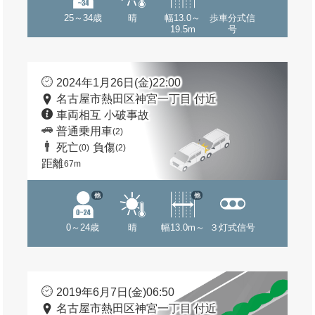
25～34歳
晴
幅13.0～
歩車分式信
19.5m
号
2024年1月26日(金)22:00
名古屋市熱田区神宮一丁目 付近
車両相互 小破事故
普通乗用車
(2)
死亡
負傷
(0)
(2)
距離
67m
他
他
0～24歳
晴
幅13.0m～
３灯式信号
2019年6月7日(金)06:50
名古屋市熱田区神宮一丁目 付近