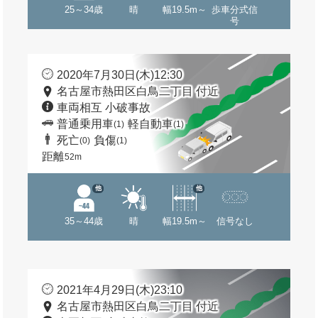
25～34歳
晴
幅19.5m～
歩車分式信
号
2020年7月30日(木)12:30
名古屋市熱田区白鳥二丁目 付近
車両相互 小破事故
普通乗用車
軽自動車
(1)
(1)
死亡
負傷
(0)
(1)
距離
52m
他
他
35～44歳
晴
幅19.5m～
信号なし
2021年4月29日(木)23:10
名古屋市熱田区白鳥二丁目 付近