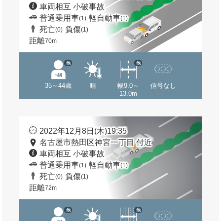
車両相互 小破事故
普通乗用車
軽自動車
(1)
(1)
死亡
負傷
(0)
(1)
距離
70m
他
他
35～44歳
晴
幅9.0～
信号なし
13.0m
2022年12月8日(木)19:35
名古屋市熱田区神宮一丁目 付近
車両相互 小破事故
普通乗用車
軽自動車
(1)
(1)
死亡
負傷
(0)
(1)
距離
72m
他
他