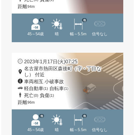
距離
94m
他
他
45～54歳
晴
幅～5.5m
信号なし
2023年1月17日(火)07:25
名古屋市熱田区森後町（字・丁目な
し） 付近
車両相互 小破事故
軽自動車
自転車
(1)
(1)
死亡
負傷
(0)
(1)
距離
96m
他
他
45～54歳
晴
幅～5.5m
信号なし