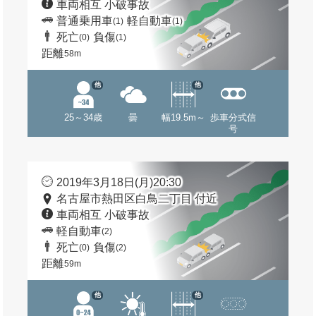
車両相互 小破事故
普通乗用車
軽自動車
(1)
(1)
死亡
負傷
(0)
(1)
距離
58m
他
他
25～34歳
曇
幅19.5m～
歩車分式信
号
2019年3月18日(月)20:30
名古屋市熱田区白鳥二丁目 付近
車両相互 小破事故
軽自動車
(2)
死亡
負傷
(0)
(2)
距離
59m
他
他