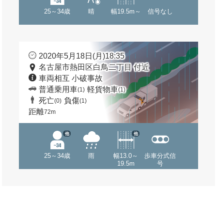
25～34歳
晴
幅19.5m～
信号なし
2020年5月18日(月)18:35
名古屋市熱田区白鳥二丁目 付近
車両相互 小破事故
普通乗用車
軽貨物車
(1)
(1)
死亡
負傷
(0)
(1)
距離
72m
他
他
25～34歳
雨
幅13.0～
歩車分式信
19.5m
号