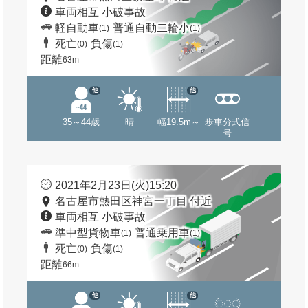
車両相互 小破事故
軽自動車
普通自動二輪小
(1)
(1)
死亡
負傷
(0)
(1)
距離
63m
他
他
35～44歳
晴
幅19.5m～
歩車分式信
号
2021年2月23日(火)15:20
名古屋市熱田区神宮一丁目 付近
車両相互 小破事故
準中型貨物車
普通乗用車
(1)
(1)
死亡
負傷
(0)
(1)
距離
66m
他
他