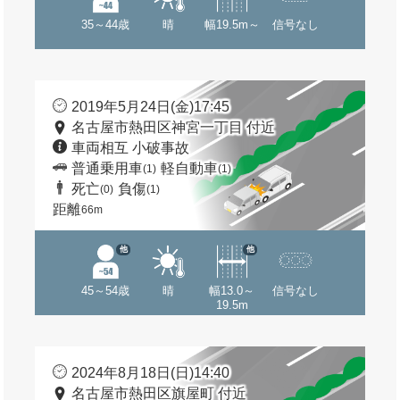
35～44歳
晴
幅19.5m～
信号なし
2019年5月24日(金)17:45
名古屋市熱田区神宮一丁目 付近
車両相互 小破事故
普通乗用車
軽自動車
(1)
(1)
死亡
負傷
(0)
(1)
距離
66m
他
他
45～54歳
晴
幅13.0～
信号なし
19.5m
2024年8月18日(日)14:40
名古屋市熱田区旗屋町 付近