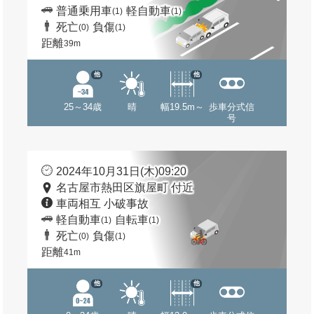
普通乗用車
軽自動車
(1)
(1)
死亡
負傷
(0)
(1)
距離
39m
他
他
25～34歳
晴
幅19.5m～
歩車分式信
号
2024年10月31日(木)09:20
名古屋市熱田区旗屋町 付近
車両相互 小破事故
軽自動車
自転車
(1)
(1)
死亡
負傷
(0)
(1)
距離
41m
他
他