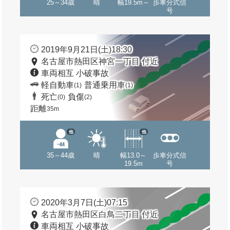
25～34歳
晴
幅19.5m～
歩車分式信
号
2019年9月21日(土)18:30
名古屋市熱田区神宮一丁目 付近
車両相互 小破事故
軽自動車
普通乗用車
(1)
(1)
死亡
負傷
(0)
(2)
距離
35m
他
他
35～44歳
晴
幅13.0～
歩車分式信
19.5m
号
2020年3月7日(土)07:15
名古屋市熱田区白鳥二丁目 付近
車両相互 小破事故