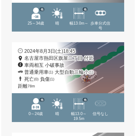
他
他
25～34歳
晴
幅13.0m～
歩車分式信
号
2024年8月3日(土)18:45
名古屋市熱田区旗屋二丁目 付近
車両相互 小破事故
普通乗用車
大型自動二輪小
(1)
(1)
死亡
負傷
(0)
(1)
距離
78m
他
他
0～24歳
晴
幅13.0～
信号なし
19.5m