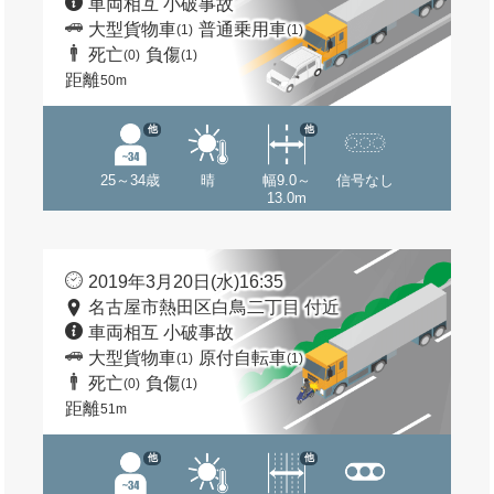
車両相互 小破事故
大型貨物車
普通乗用車
(1)
(1)
死亡
負傷
(0)
(1)
距離
50m
他
他
25～34歳
晴
幅9.0～
信号なし
13.0m
2019年3月20日(水)16:35
名古屋市熱田区白鳥二丁目 付近
車両相互 小破事故
大型貨物車
原付自転車
(1)
(1)
死亡
負傷
(0)
(1)
距離
51m
他
他