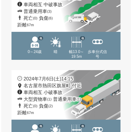
車両相互 中破事故
普通乗用車
(3)
死亡
負傷
(0)
(6)
距離
67m
他
他
0～24歳
晴
幅13.0～
歩車分式信
19.5m
号
2024年7月6日(土)14:15
名古屋市熱田区旗屋町 付近
車両相互 小破事故
大型貨物車
普通乗用車
(1)
(1)
死亡
負傷
(0)
(2)
距離
67m
他
他