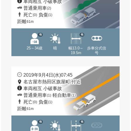
車両相互 小破事故
普通乗用車
(2)
死亡
負傷
(0)
(1)
距離
61m
他
他
25～34歳
晴
幅13.0～
歩車分式信
19.5m
号
2019年9月4日(水)07:45
名古屋市熱田区旗屋町 付近
車両相互 小破事故
普通乗用車
軽自動車
(1)
(1)
死亡
負傷
(0)
(1)
距離
61m
他
他