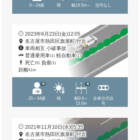
0～24歳
晴
幅19.5m～
信号なし
2023年6月23日(金)12:05
名古屋市熱田区旗屋町 付近
車両相互 小破事故
普通乗用車
軽自動車
(1)
(1)
死亡
負傷
(0)
(1)
距離
61m
他
他
25～34歳
晴
幅9.0～
歩車分式信
13.0m
号
2021年11月10日(水)05:35
名古屋市熱田区旗屋町 付近