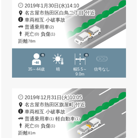
2019年1月30日(水)14:10
名古屋市熱田区白鳥二丁目 付近
車両相互 小破事故
普通乗用車
(2)
死亡
負傷
(0)
(1)
距離
78m
他
他
35～44歳
晴
幅5.5～
信号なし
9.0m
2019年12月31日(火)10:05
名古屋市熱田区旗屋町 付近
車両相互 小破事故
普通乗用車
軽自動車
(1)
(1)
死亡
負傷
(0)
(1)
距離
81m