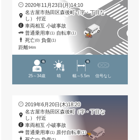
2020年11月23日(月)14:10
名古屋市熱田区森後町（字・丁目な
し） 付近
車両相互 小破事故
普通乗用車
自転車
(1)
(1)
死亡
負傷
(0)
(1)
距離
94m
他
他
25～34歳
晴
幅～5.5m
信号なし
2019年6月20日(木)18:20
名古屋市熱田区森後町（字・丁目な
し） 付近
車両相互 小破事故
普通乗用車
原付自転車
(1)
(1)
死亡
負傷
(0)
(1)