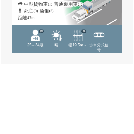
中型貨物車
普通乗用車
(1)
(1)
死亡
負傷
(0)
(2)
距離
47m
他
他
25～34歳
晴
幅19.5m～
歩車分式信
号