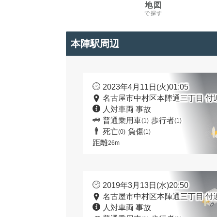
地図
で探す
本陣駅周辺
2023年4月11日(火)01:05
名古屋市中村区本陣通三丁目 付
人対車両 事故
普通乗用車
歩行者
(1)
(1)
死亡
負傷
(0)
(1)
距離
26m
2019年3月13日(水)20:50
名古屋市中村区本陣通三丁目 付
人対車両 事故