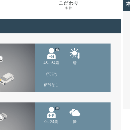
こだわり
条件
他
近
45～54歳
晴
信号なし
他
近
0～24歳
曇