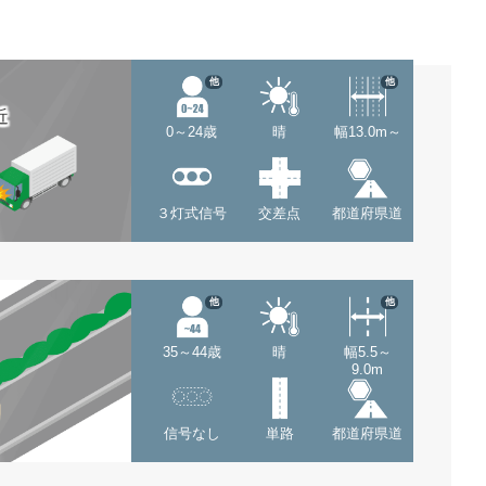
他
他
近
0～24歳
晴
幅13.0m～
３灯式信号
交差点
都道府県道
他
他
35～44歳
晴
幅5.5～
9.0m
信号なし
単路
都道府県道