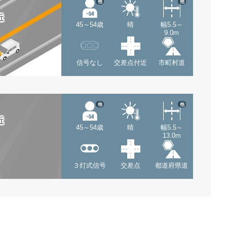
他
他
近
45～54歳
晴
幅5.5～
9.0m
信号なし
交差点付近
市町村道
他
他
近
45～54歳
晴
幅5.5～
13.0m
３灯式信号
交差点
都道府県道