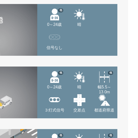
他
近
0～24歳
晴
信号なし
他
他
0～24歳
晴
幅5.5～
13.0m
３灯式信号
交差点
都道府県道
他
他