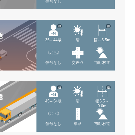
信号なし
他
他
近
35～44歳
晴
幅～5.5m
信号なし
交差点
市町村道
他
他
近
45～54歳
晴
幅5.5～
9.0m
信号なし
単路
市町村道