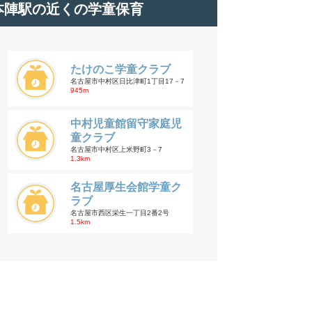
本陣駅の近くの学童保育
たけのこ学童クラブ
名古屋市中村区日比津町1丁目17－7
945m
中村児童館留守家庭児
童クラブ
名古屋市中村区上米野町3－7
1.3km
名古屋厚生会館学童ク
ラブ
名古屋市西区栄生一丁目2番2号
1.5km