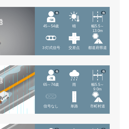
他
他
近
45～54歳
晴
幅5.5～
13.0m
３灯式信号
交差点
都道府県道
他
他
近
65～74歳
雨
幅5.5～
9.0m
信号なし
単路
市町村道