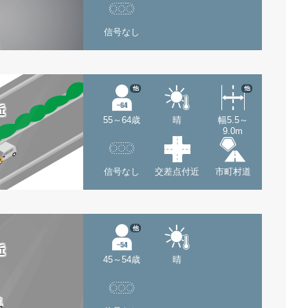
信号なし
他
他
近
55～64歳
晴
幅5.5～
9.0m
信号なし
交差点付近
市町村道
他
近
45～54歳
晴