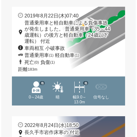
2019年8月22日(木)07:40
普通乗用車と軽自動車による負傷事故
が発生しました。 普通乗用車（35～44
歳運転）の後方と軽自動車（24歳以下
運転） 付近
車両相互 小破事故
普通乗用車
軽自動車
(1)
(1)
死亡
負傷
(0)
(1)
距離
183m
他
他
0～24歳
晴
幅9.0～
信号なし
13.0m
2022年8月24日(水)18:50
長久手市岩作床寒の 付近