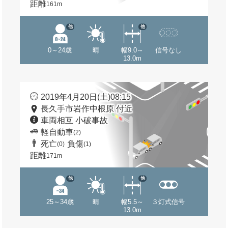
距離
161m
他
他
0～24歳
晴
幅9.0～
信号なし
13.0m
2019年4月20日(土)08:15
長久手市岩作中根原 付近
車両相互 小破事故
軽自動車
(2)
死亡
負傷
(0)
(1)
距離
171m
他
他
25～34歳
晴
幅5.5～
３灯式信号
13.0m