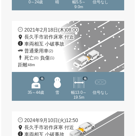
0～24歳
晴
幅5.5～
信号なし
9.0m
2021年2月18日(木)08:00
長久手市岩作床寒 付近
車両相互 小破事故
普通乗用車
(2)
死亡
負傷
(0)
(1)
距離
48m
他
他
35～44歳
雪
幅13.0～
信号なし
19.5m
2024年9月10日(火)12:50
長久手市岩作床寒 付近
車両相互 小破事故