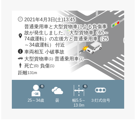
2021年4月3日(土)13:45
普通乗用車と大型貨物車による負傷事
故が発生しました。 大型貨物車（65～
74歳運転）の左後方と普通乗用車（25
～34歳運転） 付近
車両相互 小破事故
大型貨物車
普通乗用車
(1)
(1)
死亡
負傷
(0)
(1)
距離
131m
他
他
25～34歳
曇
幅5.5～
３灯式信号
13.0m