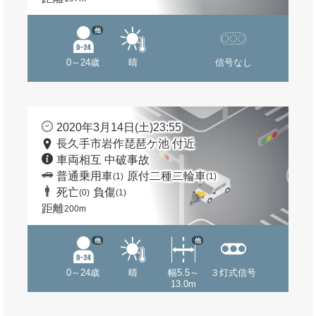
他
0～24歳
晴
信号なし
2020年3月14日(土)23:55
長久手市岩作琵琶ケ池 付近
車両相互 中破事故
普通乗用車
原付二種二輪車
(1)
(1)
死亡
負傷
(0)
(1)
距離
200m
他
他
0～24歳
晴
幅5.5～
３灯式信号
13.0m