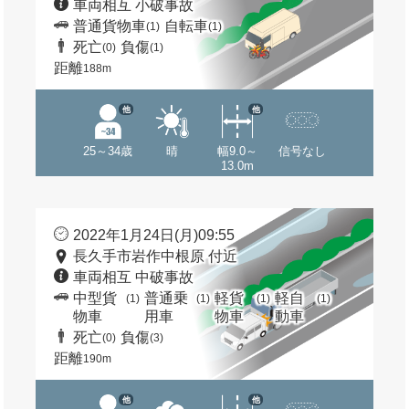
車両相互 小破事故
普通貨物車
自転車
(1)
(1)
死亡
負傷
(0)
(1)
距離
188m
他
他
25～34歳
晴
幅9.0～
信号なし
13.0m
2022年1月24日(月)09:55
長久手市岩作中根原 付近
車両相互 中破事故
中型貨
普通乗
軽貨
軽自
(1)
(1)
(1)
(1)
物車
用車
物車
動車
死亡
負傷
(0)
(3)
距離
190m
他
他