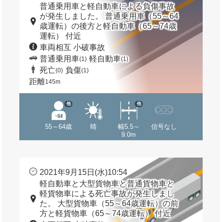
普通乗用車と軽自動車による負傷事故
が発生しました。 普通乗用車（55～64
歳運転）の後方と軽自動車（65～74歳
運転） 付近
車両相互 小破事故
普通乗用車
軽自動車
(1)
(1)
死亡
負傷
(0)
(1)
距離
145m
他
他
55～64歳
晴
幅5.5～
信号なし
9.0m
2021年9月15日(水)10:54
軽自動車と大型貨物車と普通貨物車と
軽貨物車による死亡事故が発生しまし
た。 大型貨物車（55～64歳運転）の前
方と軽貨物車（65～74歳運転） 付近