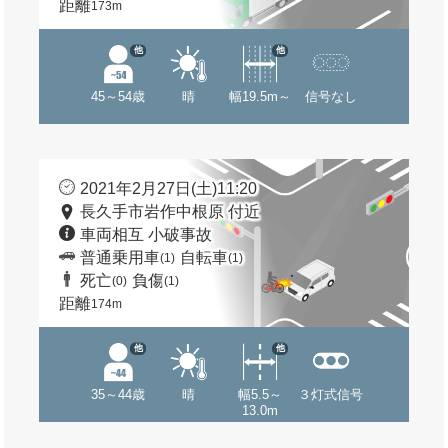
距離
173m
他
他
45～54歳
晴
幅19.5m～
信号なし
2021年2月27日(土)11:20
長久手市岩作中根原 付近
車両相互 小破事故
普通乗用車
自転車
(1)
(1)
死亡
負傷
(0)
(1)
距離
174m
他
他
35～44歳
晴
幅5.5～
３灯式信号
13.0m