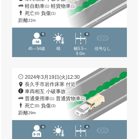
軽自動車
軽貨物車
(1)
(1)
死亡
負傷
(0)
(1)
距離
22m
他
他
45～54歳
晴
幅5.5～
信号なし
9.0m
2024年3月19日(火)12:30
長久手市岩作床寒 付近
車両相互 小破事故
普通乗用車
普通貨物車
(1)
(1)
死亡
負傷
(0)
(3)
距離
29m
他
他