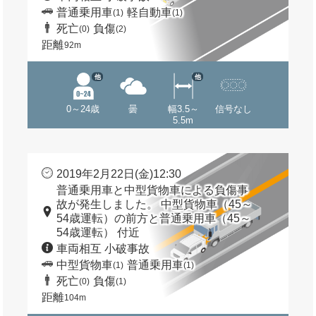
普通乗用車
軽自動車
(1)
(1)
死亡
負傷
(0)
(2)
距離
92m
他
他
0～24歳
曇
幅3.5～
信号なし
5.5m
2019年2月22日(金)12:30
普通乗用車と中型貨物車による負傷事
故が発生しました。 中型貨物車（45～
54歳運転）の前方と普通乗用車（45～
54歳運転） 付近
車両相互 小破事故
中型貨物車
普通乗用車
(1)
(1)
死亡
負傷
(0)
(1)
距離
104m