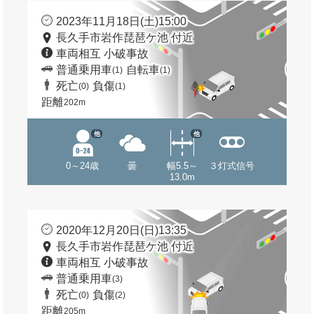
2023年11月18日(土)15:00
長久手市岩作琵琶ケ池 付近
車両相互 小破事故
普通乗用車
自転車
(1)
(1)
死亡
負傷
(0)
(1)
距離
202m
他
他
0～24歳
曇
幅5.5～
３灯式信号
13.0m
2020年12月20日(日)13:35
長久手市岩作琵琶ケ池 付近
車両相互 小破事故
普通乗用車
(3)
死亡
負傷
(0)
(2)
距離
205m