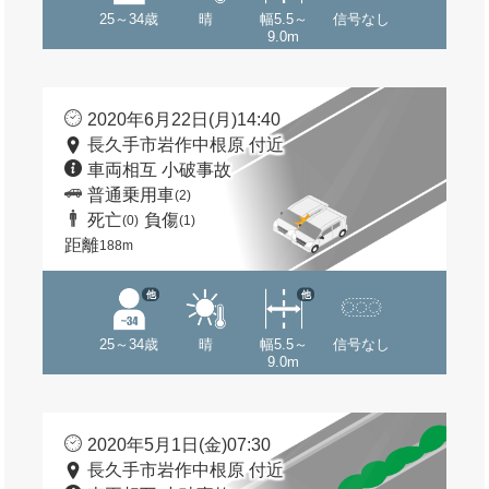
25～34歳
晴
幅5.5～
信号なし
9.0m
2020年6月22日(月)14:40
長久手市岩作中根原 付近
車両相互 小破事故
普通乗用車
(2)
死亡
負傷
(0)
(1)
距離
188m
他
他
25～34歳
晴
幅5.5～
信号なし
9.0m
2020年5月1日(金)07:30
長久手市岩作中根原 付近