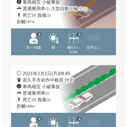
車両相互 小破事故
普通乗用車
大型自動二輪小
(1)
(1)
死亡
負傷
(0)
(1)
距離
187m
他
他
35～44歳
晴
幅5.5～
信号なし
9.0m
2021年2月1日(月)08:45
長久手市岩作中根原 付近
車両相互 小破事故
普通乗用車
(2)
死亡
負傷
(0)
(1)
距離
188m
他
他