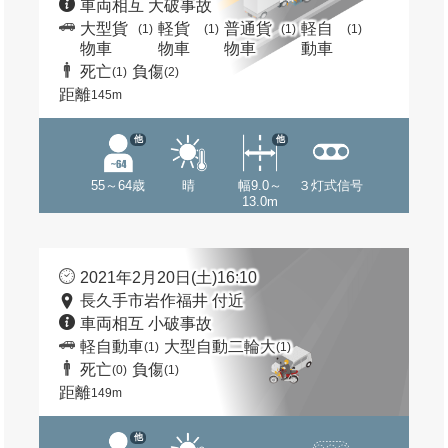
車両相互 大破事故
大型貨
軽貨
普通貨
軽自
(1)
(1)
(1)
(1)
物車
物車
物車
動車
死亡
負傷
(1)
(2)
距離
145m
他
他
55～64歳
晴
幅9.0～
３灯式信号
13.0m
2021年2月20日(土)16:10
長久手市岩作福井 付近
車両相互 小破事故
軽自動車
大型自動二輪大
(1)
(1)
死亡
負傷
(0)
(1)
距離
149m
他