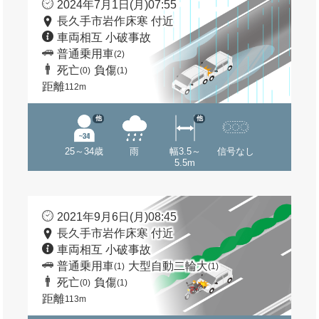
2024年7月1日(月)07:55
長久手市岩作床寒 付近
車両相互 小破事故
普通乗用車
(2)
死亡
負傷
(0)
(1)
距離
112m
他
他
25～34歳
雨
幅3.5～
信号なし
5.5m
2021年9月6日(月)08:45
長久手市岩作床寒 付近
車両相互 小破事故
普通乗用車
大型自動二輪大
(1)
(1)
死亡
負傷
(0)
(1)
距離
113m