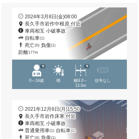
2024年3月8日(金)08:00
長久手市岩作中根原 付近
車両相互 小破事故
自転車
(1)
死亡
負傷
(0)
(1)
距離
177m
他
他
0～24歳
晴
幅9.0～
信号なし
13.0m
2021年12月6日(月)15:50
長久手市岩作床寒 付近
車両相互 小破事故
普通乗用車
自転車
(1)
(1)
死亡
負傷
(0)
(1)