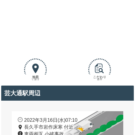
地図
こだわり
で探す
条件
芸大通駅周辺
2022年3月16日(水)07:10
長久手市岩作床寒 付近
車両相互 小破事故