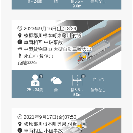
0～24歳
晴
幅5.5～
信号なし
9.0m
2023年9月16日(土)13:39
榛原郡川根本町東藤川 付近
車両相互 中破事故
中型貨物車
大型自動二輪大
(1)
(1)
死亡
負傷
(0)
(1)
距離
3339m
他
他
25～34歳
曇
幅5.5～
信号なし
9.0m
2021年9月17日(金)07:50
榛原郡川根本町奥泉 付近
車両相互 小破事故