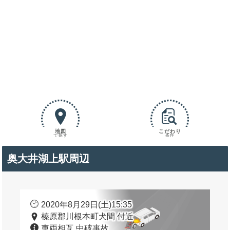
地図
こだわり
で探す
条件
奥大井湖上駅周辺
2020年8月29日(土)15:35
榛原郡川根本町犬間 付近
車両相互 中破事故