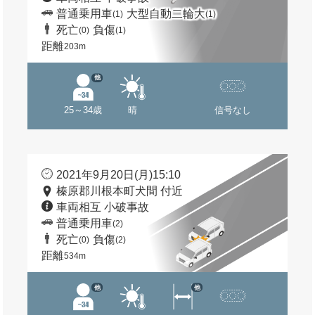
普通乗用車
大型自動二輪大
(1)
(1)
死亡
負傷
(0)
(1)
距離
203m
他
25～34歳
晴
信号なし
2021年9月20日(月)15:10
榛原郡川根本町犬間 付近
車両相互 小破事故
普通乗用車
(2)
死亡
負傷
(0)
(2)
距離
534m
他
他