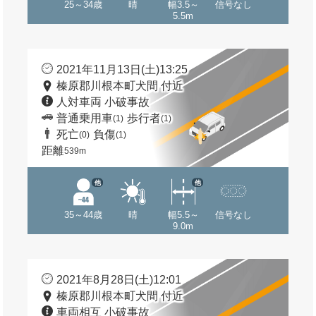
25～34歳
晴
幅3.5～
信号なし
5.5m
2021年11月13日(土)13:25
榛原郡川根本町犬間 付近
人対車両 小破事故
普通乗用車
歩行者
(1)
(1)
死亡
負傷
(0)
(1)
距離
539m
他
他
35～44歳
晴
幅5.5～
信号なし
9.0m
2021年8月28日(土)12:01
榛原郡川根本町犬間 付近
車両相互 小破事故