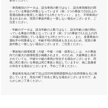
参照ください。
・車両種別のデータは、該当車両の数ではなく、該当車両種別の関
わっている事故の件数となっています（例：1つの事故で2台以上の
普通自動車が衝突した場合でも1件とカウント）。また、不明車両が
含まれるため、現実の事故件数と一致しない場合がございます。ご
注意ください。
・年齢のデータは、該当年齢の人数ではなく、該当年齢人物の関わ
っている事故の件数となっています（例：1つの事故で2人以上の25
～34歳が関係している場合でも1件とカウント）。また、多重事故の
運転手や同乗者など、年齢不明の関係者も含まれるため、現実の事
故件数と一致しない場合がございます。ご注意ください。
・事故毎の損壊程度（大破・中破・小破・損害なし）は、その事故
内での最大の損壊程度が掲載されます。そのため、大破事故と表示
されていても、中破や小破の車両が存在する場合がございます。同
様に死亡者のいる事故は死亡事故と表記していますが、他に負傷者
が存在する場合がございます。予めご了承ください。
・事故発生地点の町丁目は2020年国勢調査時点の住所情報を元に推
定しています。現在の町丁目名と異なる場合がございますので、あ
らかじめご了承ください。