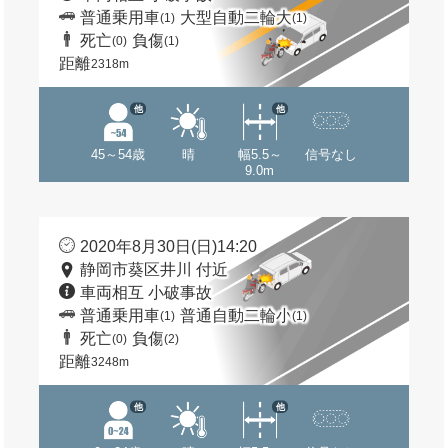
普通乗用車
大型自動二輪大
(1)
(1)
死亡
負傷
(0)
(1)
距離
2318m
他
他
45～54歳
晴
幅5.5～
信号なし
9.0m
2020年8月30日(日)14:20
静岡市葵区井川 付近
車両相互 小破事故
普通乗用車
普通自動二輪小
(1)
(1)
死亡
負傷
(0)
(2)
距離
3248m
他
他