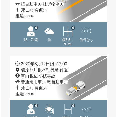
軽自動車
軽貨物車
(1)
(1)
死亡
負傷
(0)
(1)
距離
3830m
他
他
65～74歳
曇
幅5.5～
信号なし
9.0m
2020年8月12日(水)12:00
榛原郡川根本町奥泉 付近
車両相互 小破事故
普通乗用車
軽自動車
(1)
(1)
死亡
負傷
(0)
(2)
距離
3970m
他
他