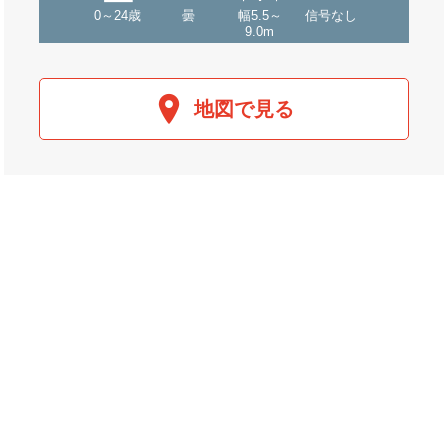
0～24歳
曇
幅5.5～
信号なし
9.0m
地図で見る