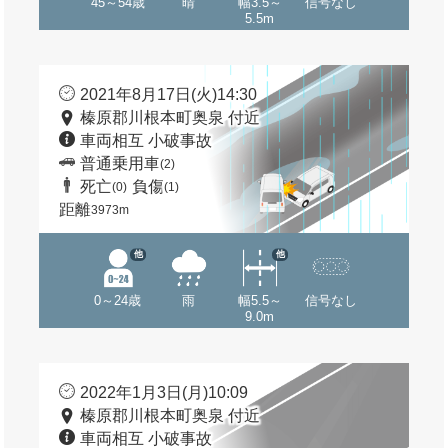
45～54歳
晴
幅3.5～
信号なし
5.5m
2021年8月17日(火)14:30
榛原郡川根本町奥泉 付近
車両相互 小破事故
普通乗用車
(2)
死亡
負傷
(0)
(1)
距離
3973m
他
他
0～24歳
雨
幅5.5～
信号なし
9.0m
2022年1月3日(月)10:09
榛原郡川根本町奥泉 付近
車両相互 小破事故