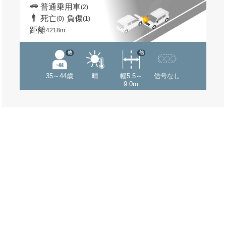
普通乗用車
(2)
死亡
負傷
(0)
(1)
距離
4218m
他
他
35～44歳
晴
幅5.5～
信号なし
9.0m