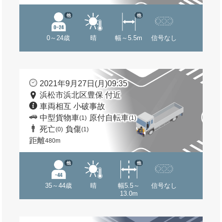
他
他
0～24歳
晴
幅～5.5m
信号なし
2021年9月27日(月)09:35
浜松市浜北区豊保 付近
車両相互 小破事故
中型貨物車
原付自転車
(1)
(1)
死亡
負傷
(0)
(1)
距離
480m
他
他
35～44歳
晴
幅5.5～
信号なし
13.0m