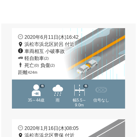
2020年6月11日(木)16:42
浜松市浜北区於呂 付近
車両相互 小破事故
軽自動車
(2)
死亡
負傷
(0)
(2)
距離
424m
他
他
35～44歳
雨
幅5.5～
信号なし
9.0m
2020年1月16日(木)08:05
浜松市浜北区豊保 付近