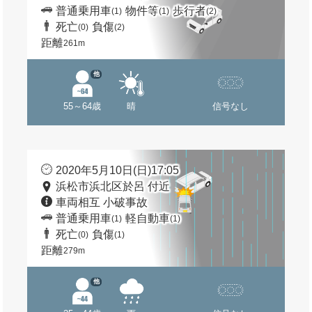
普通乗用車
物件等
歩行者
(1)
(1)
(2)
死亡
負傷
(0)
(2)
距離
261m
他
55～64歳
晴
信号なし
2020年5月10日(日)17:05
浜松市浜北区於呂 付近
車両相互 小破事故
普通乗用車
軽自動車
(1)
(1)
死亡
負傷
(0)
(1)
距離
279m
他