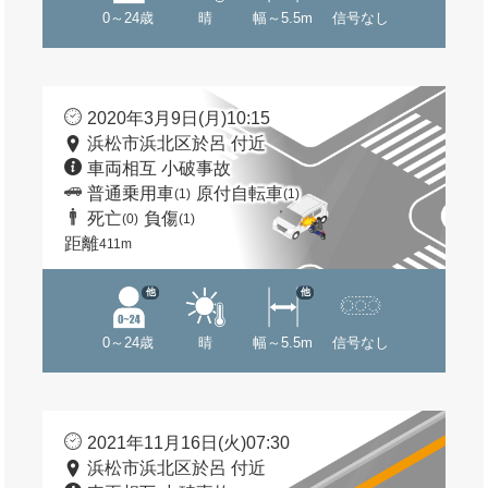
0～24歳
晴
幅～5.5m
信号なし
2020年3月9日(月)10:15
浜松市浜北区於呂 付近
車両相互 小破事故
普通乗用車
原付自転車
(1)
(1)
死亡
負傷
(0)
(1)
距離
411m
他
他
0～24歳
晴
幅～5.5m
信号なし
2021年11月16日(火)07:30
浜松市浜北区於呂 付近