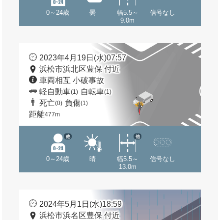
0～24歳
曇
幅5.5～
信号なし
9.0m
2023年4月19日(水)07:57
浜松市浜北区豊保 付近
車両相互 小破事故
軽自動車
自転車
(1)
(1)
死亡
負傷
(0)
(1)
距離
477m
他
他
0～24歳
晴
幅5.5～
信号なし
13.0m
2024年5月1日(水)18:59
浜松市浜名区豊保 付近