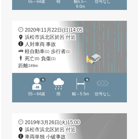
55～64歳
晴
幅5.5～
信号なし
9.0m
2020年11月22日(日)14:05
浜松市浜北区於呂 付近
人対車両 事故
軽自動車
歩行者
(1)
(1)
死亡
負傷
(0)
(1)
距離
249m
他
他
55～64歳
雨
幅～5.5m
信号なし
2019年3月26日(火)15:00
浜松市浜北区於呂 付近
車両単独 小破事故