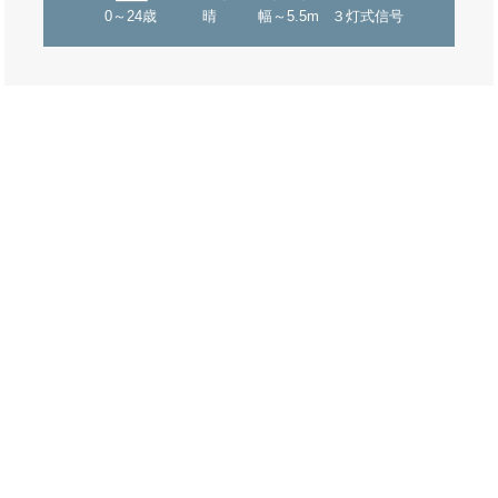
0～24歳
晴
幅～5.5m
３灯式信号