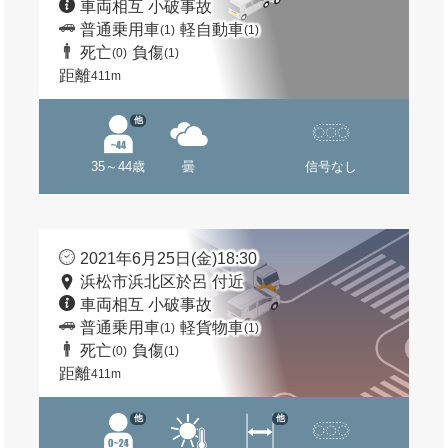
車両相互 小破事故
普通乗用車
軽自動車
(1)
(1)
死亡
負傷
(0)
(1)
距離
411m
他
35～44歳
曇
信号なし
2021年6月25日(金)18:30
浜松市浜北区於呂 付近
車両相互 小破事故
普通乗用車
軽貨物車
(1)
(1)
死亡
負傷
(0)
(1)
距離
411m
他
他