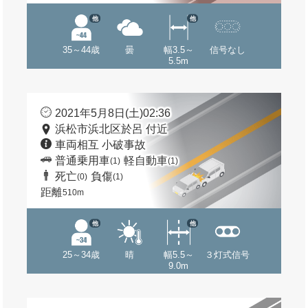
他
他
35～44歳
曇
幅3.5～
信号なし
5.5m
2021年5月8日(土)02:36
浜松市浜北区於呂 付近
車両相互 小破事故
普通乗用車
軽自動車
(1)
(1)
死亡
負傷
(0)
(1)
距離
510m
他
他
25～34歳
晴
幅5.5～
３灯式信号
9.0m