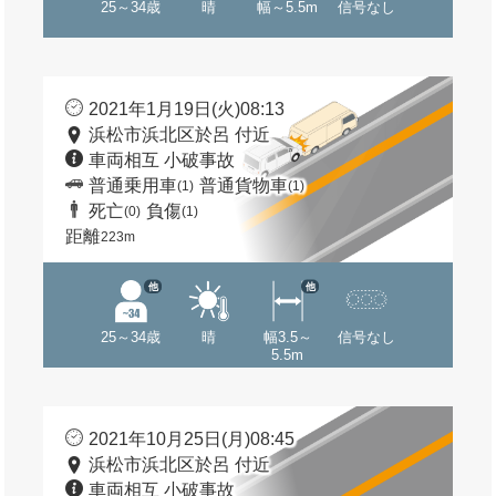
25～34歳
晴
幅～5.5m
信号なし
2021年1月19日(火)08:13
浜松市浜北区於呂 付近
車両相互 小破事故
普通乗用車
普通貨物車
(1)
(1)
死亡
負傷
(0)
(1)
距離
223m
他
他
25～34歳
晴
幅3.5～
信号なし
5.5m
2021年10月25日(月)08:45
浜松市浜北区於呂 付近
車両相互 小破事故