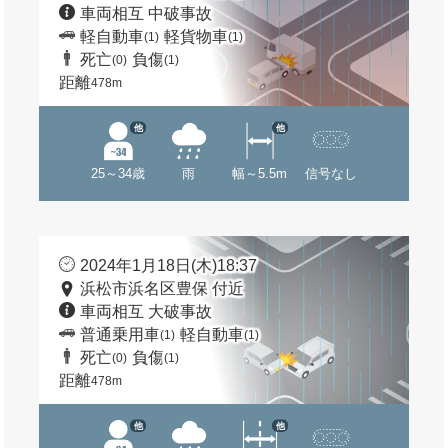
車両相互 中破事故
軽自動車
軽貨物車
(1)
(1)
死亡
負傷
(0)
(1)
距離
478m
他
他
25～34歳
雨
幅～5.5m
信号なし
2024年1月18日(木)18:37
浜松市浜名区豊保 付近
車両相互 大破事故
普通乗用車
軽自動車
(1)
(1)
死亡
負傷
(0)
(1)
距離
478m
他
他