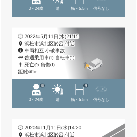
0～24歳
晴
幅～5.5m
信号なし
2022年5月11日(水)21:15
浜松市浜北区於呂 付近
車両相互 小破事故
普通乗用車
自転車
(1)
(1)
死亡
負傷
(0)
(1)
距離
461m
他
他
0～24歳
晴
幅～5.5m
信号なし
2020年11月11日(水)14:20
浜松市浜北区於呂 付近