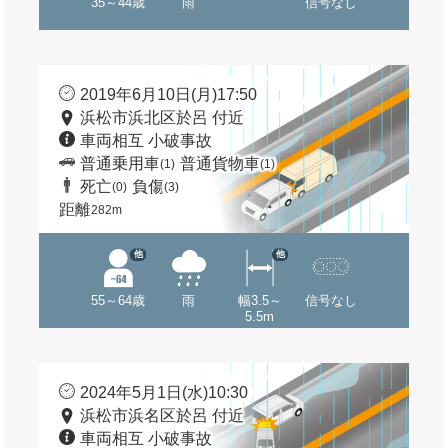
35～44歳
雨
信号なし
2019年6月10日(月)17:50
浜松市浜北区於呂 付近
車両相互 小破事故
普通乗用車
普通貨物車
(1)
(1)
死亡
負傷
(0)
(3)
距離
282m
他
他
55～64歳
雨
幅3.5～
信号なし
5.5m
2024年5月1日(水)10:30
浜松市浜名区於呂 付近
車両相互 小破事故