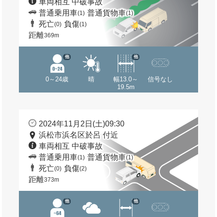
車両相互 中破事故
普通乗用車
普通貨物車
(1)
(1)
死亡
負傷
(0)
(1)
距離
369m
他
他
0～24歳
晴
幅13.0～
信号なし
19.5m
2024年11月2日(土)09:30
浜松市浜名区於呂 付近
車両相互 中破事故
普通乗用車
普通貨物車
(1)
(1)
死亡
負傷
(0)
(2)
距離
373m
他
他