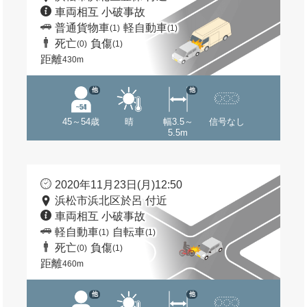
車両相互 小破事故
普通貨物車
軽自動車
(1)
(1)
死亡
負傷
(0)
(1)
距離
430m
他
他
45～54歳
晴
幅3.5～
信号なし
5.5m
2020年11月23日(月)12:50
浜松市浜北区於呂 付近
車両相互 小破事故
軽自動車
自転車
(1)
(1)
死亡
負傷
(0)
(1)
距離
460m
他
他