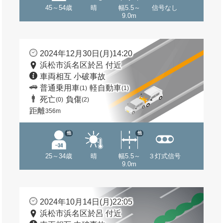
45～54歳
晴
幅5.5～
信号なし
9.0m
2024年12月30日(月)14:20
浜松市浜名区於呂 付近
車両相互 小破事故
普通乗用車
軽自動車
(1)
(1)
死亡
負傷
(0)
(2)
距離
356m
他
他
25～34歳
晴
幅5.5～
３灯式信号
9.0m
2024年10月14日(月)22:05
浜松市浜名区於呂 付近