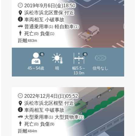
2019年9月6日(金)18:50
浜松市浜北区豊保 付近
車両相互 小破事故
普通乗用車
軽自動車
(1)
(1)
死亡
負傷
(0)
(1)
距離
483m
他
他
45～54歳
晴
幅5.5～
信号なし
13.0m
2022年12月4日(日)05:52
浜松市浜北区根堅 付近
車両相互 中破事故
大型乗用車
大型貨物車
(1)
(1)
死亡
負傷
(0)
(9)
距離
484m