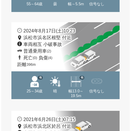
55～64歳
曇
幅～5.5m
信号なし
2024年8月17日(土)10:23
浜松市浜名区根堅 付近
車両相互 小破事故
普通乗用車
(2)
死亡
負傷
(0)
(4)
距離
396m
他
他
25～34歳
晴
幅13.0～
信号なし
19.5m
2021年6月26日(土)07:15
浜松市浜北区於呂 付近