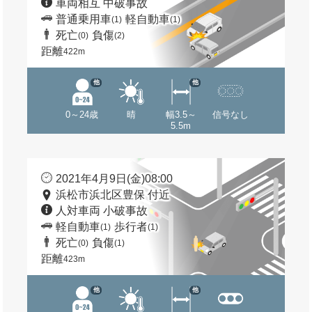
車両相互 中破事故
普通乗用車
軽自動車
(1)
(1)
死亡
負傷
(0)
(2)
距離
422m
他
他
0～24歳
晴
幅3.5～
信号なし
5.5m
2021年4月9日(金)08:00
浜松市浜北区豊保 付近
人対車両 小破事故
軽自動車
歩行者
(1)
(1)
死亡
負傷
(0)
(1)
距離
423m
他
他