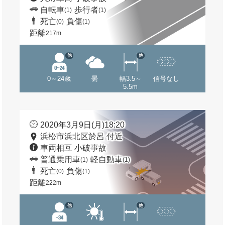
自転車
歩行者
(1)
(1)
死亡
負傷
(0)
(1)
距離
217m
他
他
0～24歳
曇
幅3.5～
信号なし
5.5m
2020年3月9日(月)18:20
浜松市浜北区於呂 付近
車両相互 小破事故
普通乗用車
軽自動車
(1)
(1)
死亡
負傷
(0)
(1)
距離
222m
他
他