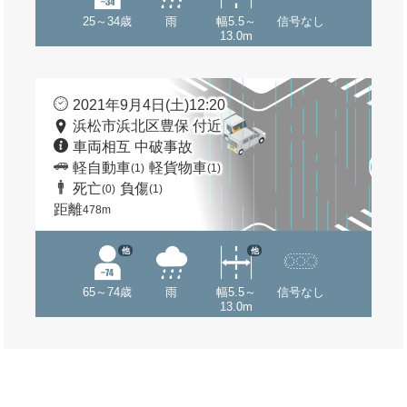
25～34歳
雨
幅5.5～
信号なし
13.0m
2021年9月4日(土)12:20
浜松市浜北区豊保 付近
車両相互 中破事故
軽自動車
軽貨物車
(1)
(1)
死亡
負傷
(0)
(1)
距離
478m
他
他
65～74歳
雨
幅5.5～
信号なし
13.0m