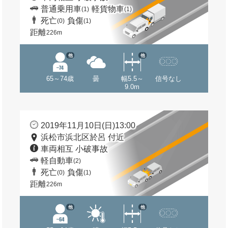
普通乗用車
軽貨物車
(1)
(1)
死亡
負傷
(0)
(1)
距離
226m
他
他
65～74歳
曇
幅5.5～
信号なし
9.0m
2019年11月10日(日)13:00
浜松市浜北区於呂 付近
車両相互 小破事故
軽自動車
(2)
死亡
負傷
(0)
(1)
距離
226m
他
他