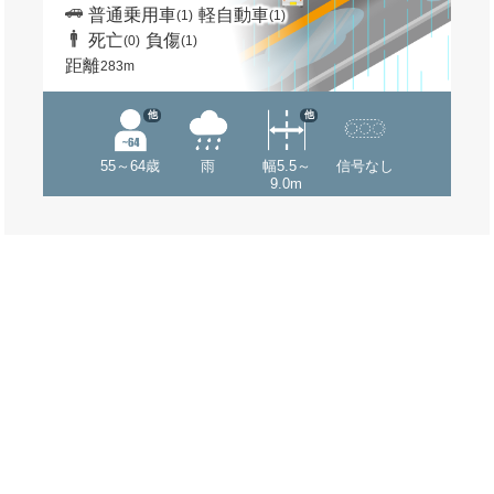
普通乗用車
軽自動車
(1)
(1)
死亡
負傷
(0)
(1)
距離
283m
他
他
55～64歳
雨
幅5.5～
信号なし
9.0m