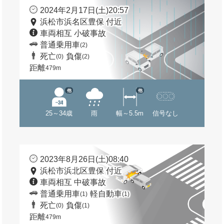
2024年2月17日(土)20:57
浜松市浜名区豊保 付近
車両相互 小破事故
普通乗用車
(2)
死亡
負傷
(0)
(2)
距離
479m
他
他
25～34歳
雨
幅～5.5m
信号なし
2023年8月26日(土)08:40
浜松市浜北区豊保 付近
車両相互 中破事故
普通乗用車
軽自動車
(1)
(1)
死亡
負傷
(0)
(1)
距離
479m