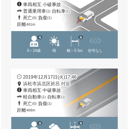
車両相互 小破事故
普通乗用車
自転車
(1)
(1)
死亡
負傷
(0)
(1)
距離
461m
他
他
0～24歳
晴
幅～5.5m
信号なし
2019年12月17日(火)17:46
浜松市浜北区於呂 付近
車両相互 中破事故
軽自動車
自転車
(1)
(1)
死亡
負傷
(0)
(1)
距離
468m
他
他