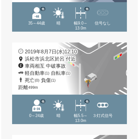
他
他
35～44歳
晴
幅9.0～
信号なし
13.0m
2019年8月7日(水)12:10
浜松市浜北区於呂 付近
車両相互 中破事故
軽自動車
自転車
(1)
(1)
死亡
負傷
(0)
(1)
距離
499m
他
他
0～24歳
晴
幅5.5～
３灯式信号
13.0m