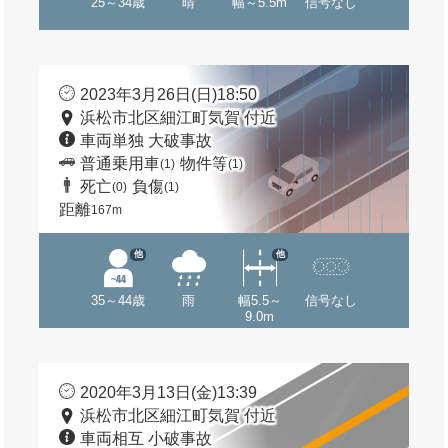
25～34歳
晴
幅～5.5m
信号なし
2023年3月26日(日)18:50
浜松市北区細江町気賀 付近
車両単独 大破事故
普通乗用車
物件等
(1)
(1)
死亡
負傷
(0)
(1)
距離
167m
他
他
35～44歳
雨
幅5.5～
信号なし
9.0m
2020年3月13日(金)13:39
浜松市北区細江町気賀 付近
車両相互 小破事故