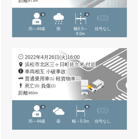
距離
873m
他
他
35～44歳
雨
幅5.5～
信号なし
9.0m
2022年4月26日(火)16:00
浜松市北区三ヶ日町佐久米 付近
車両相互 小破事故
普通乗用車
軽貨物車
(1)
(1)
死亡
負傷
(0)
(2)
距離
960m
他
他
35～44歳
曇
幅～5.5m
信号なし