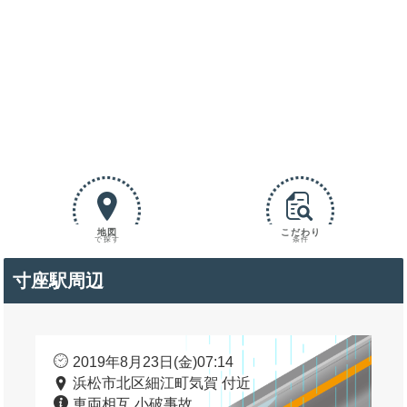
地図
こだわり
で探す
条件
寸座駅周辺
2019年8月23日(金)07:14
浜松市北区細江町気賀 付近
車両相互 小破事故