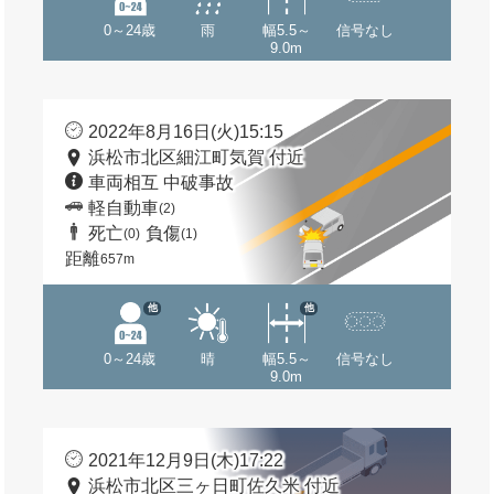
0～24歳
雨
幅5.5～
信号なし
9.0m
2022年8月16日(火)15:15
浜松市北区細江町気賀 付近
車両相互 中破事故
軽自動車
(2)
死亡
負傷
(0)
(1)
距離
657m
他
他
0～24歳
晴
幅5.5～
信号なし
9.0m
2021年12月9日(木)17:22
浜松市北区三ヶ日町佐久米 付近