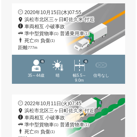
2020年10月15日(木)07:55
浜松市北区三ヶ日町佐久米 付近
車両相互 小破事故
準中型貨物車
普通乗用車
(1)
(1)
死亡
負傷
(0)
(1)
距離
777m
他
他
35～44歳
晴
幅5.5～
信号なし
9.0m
2022年10月11日(火)07:45
浜松市北区三ヶ日町佐久米 付近
車両相互 小破事故
準中型貨物車
普通貨物車
(1)
(1)
死亡
負傷
(0)
(1)