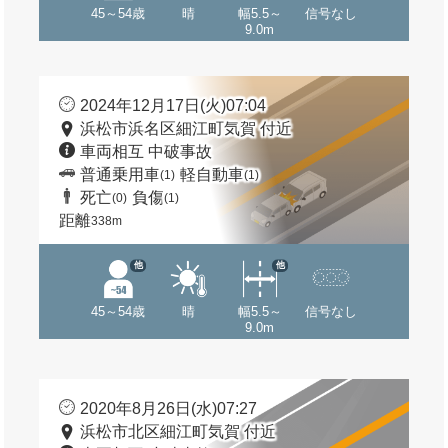
45～54歳
晴
幅5.5～
信号なし
9.0m
2024年12月17日(火)07:04
浜松市浜名区細江町気賀 付近
車両相互 中破事故
普通乗用車
軽自動車
(1)
(1)
死亡
負傷
(0)
(1)
距離
338m
他
他
45～54歳
晴
幅5.5～
信号なし
9.0m
2020年8月26日(水)07:27
浜松市北区細江町気賀 付近