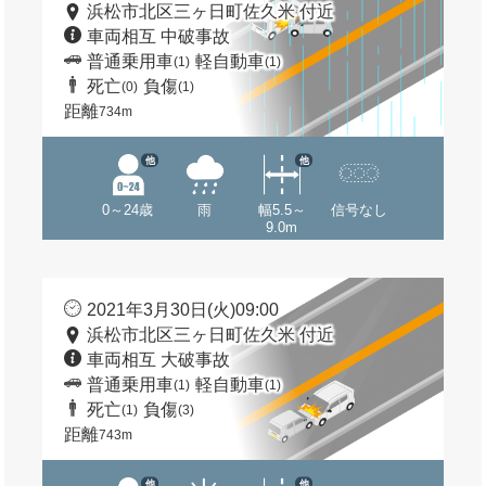
浜松市北区三ヶ日町佐久米 付近
車両相互 中破事故
普通乗用車
軽自動車
(1)
(1)
死亡
負傷
(0)
(1)
距離
734m
他
他
0～24歳
雨
幅5.5～
信号なし
9.0m
2021年3月30日(火)09:00
浜松市北区三ヶ日町佐久米 付近
車両相互 大破事故
普通乗用車
軽自動車
(1)
(1)
死亡
負傷
(1)
(3)
距離
743m
他
他