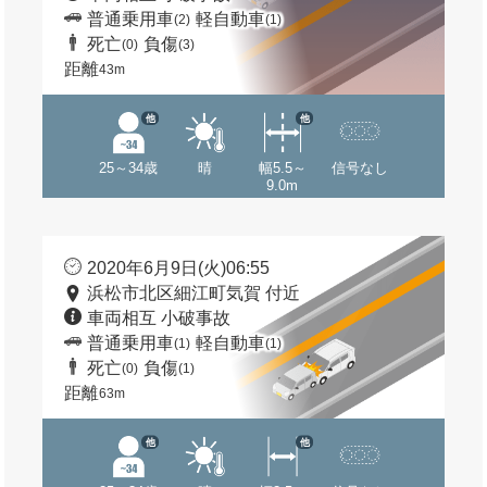
普通乗用車
軽自動車
(2)
(1)
死亡
負傷
(0)
(3)
距離
43m
他
他
25～34歳
晴
幅5.5～
信号なし
9.0m
2020年6月9日(火)06:55
浜松市北区細江町気賀 付近
車両相互 小破事故
普通乗用車
軽自動車
(1)
(1)
死亡
負傷
(0)
(1)
距離
63m
他
他