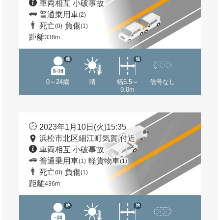
車両相互 小破事故
普通乗用車
(2)
死亡
負傷
(0)
(1)
距離
338m
他
他
0～24歳
晴
幅5.5～
信号なし
9.0m
2023年1月10日(火)15:35
浜松市北区細江町気賀 付近
車両相互 小破事故
普通乗用車
軽貨物車
(1)
(1)
死亡
負傷
(0)
(1)
距離
436m
他
他