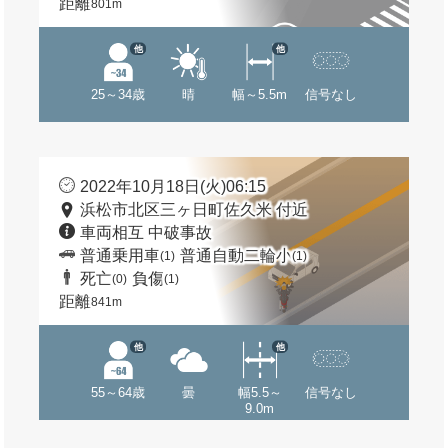
距離
801m
他
他
25～34歳
晴
幅～5.5m
信号なし
2022年10月18日(火)06:15
浜松市北区三ヶ日町佐久米 付近
車両相互 中破事故
普通乗用車
普通自動二輪小
(1)
(1)
死亡
負傷
(0)
(1)
距離
841m
他
他
55～64歳
曇
幅5.5～
信号なし
9.0m