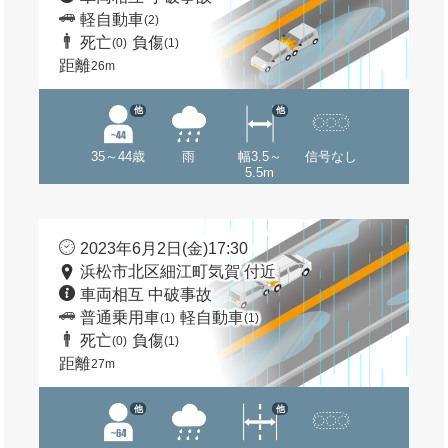
軽自動車
(2)
死亡
負傷
(0)
(1)
距離
26m
他
他
35～44歳
雨
幅3.5～
信号なし
5.5m
2023年6月2日(金)17:30
浜松市北区細江町気賀 付近
車両相互 中破事故
普通乗用車
軽自動車
(1)
(1)
死亡
負傷
(0)
(1)
距離
27m
他
他