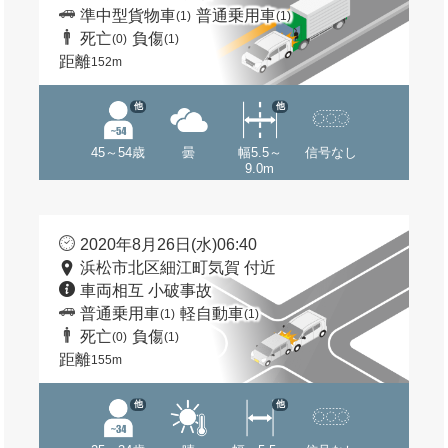
準中型貨物車
普通乗用車
(1)
(1)
死亡
負傷
(0)
(1)
距離
152m
他
他
45～54歳
曇
幅5.5～
信号なし
9.0m
2020年8月26日(水)06:40
浜松市北区細江町気賀 付近
車両相互 小破事故
普通乗用車
軽自動車
(1)
(1)
死亡
負傷
(0)
(1)
距離
155m
他
他