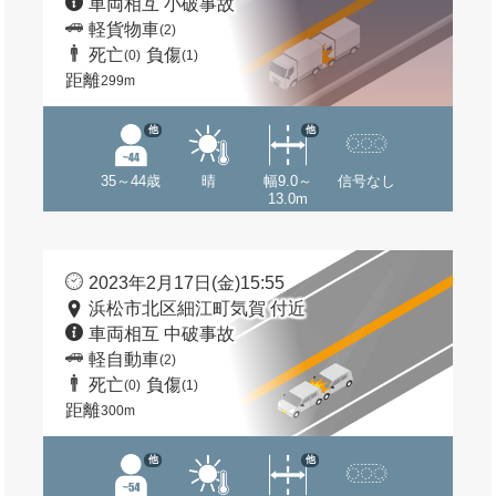
車両相互 小破事故
軽貨物車
(2)
死亡
負傷
(0)
(1)
距離
299m
他
他
35～44歳
晴
幅9.0～
信号なし
13.0m
2023年2月17日(金)15:55
浜松市北区細江町気賀 付近
車両相互 中破事故
軽自動車
(2)
死亡
負傷
(0)
(1)
距離
300m
他
他