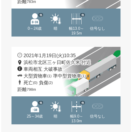
距離
783m
他
他
0～24歳
晴
幅13.0～
信号なし
19.5m
2021年1月19日(火)10:35
浜松市北区三ヶ日町佐久米 付近
車両相互 大破事故
大型貨物車
準中型貨物車
(1)
(1)
死亡
負傷
(0)
(2)
距離
798m
他
他
25～34歳
晴
幅9.0～
信号なし
13.0m