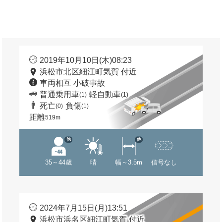
2019年10月10日(木)08:23
浜松市北区細江町気賀 付近
車両相互 小破事故
普通乗用車
軽自動車
(1)
(1)
死亡
負傷
(0)
(1)
距離
519m
他
他
35～44歳
晴
幅～3.5m
信号なし
2024年7月15日(月)13:51
浜松市浜名区細江町気賀 付近