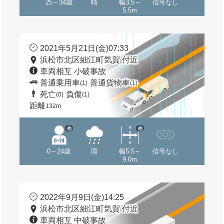
25～34歳
晴
幅3.5～
信号なし
5.5m
2021年5月21日(金)07:33
浜松市北区細江町気賀 付近
車両相互 小破事故
普通乗用車
普通貨物車
(1)
(1)
死亡
負傷
(0)
(1)
距離
132m
他
他
0～24歳
雨
幅5.5～
信号なし
9.0m
2022年9月9日(金)14:25
浜松市北区細江町気賀 付近
車両相互 中破事故