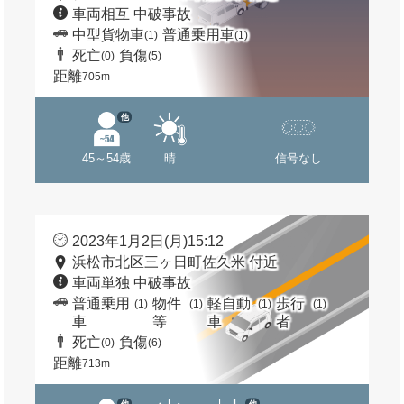
車両相互 中破事故
中型貨物車
普通乗用車
(1)
(1)
死亡
負傷
(0)
(5)
距離
705m
他
45～54歳
晴
信号なし
2023年1月2日(月)15:12
浜松市北区三ヶ日町佐久米 付近
車両単独 中破事故
普通乗用
物件
軽自動
歩行
(1)
(1)
(1)
(1)
車
等
車
者
死亡
負傷
(0)
(6)
距離
713m
他
他