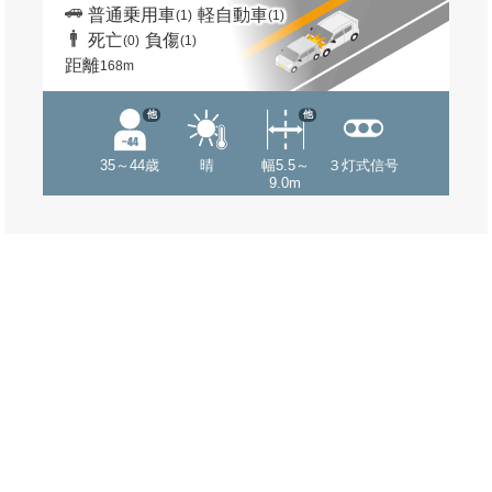
普通乗用車
軽自動車
(1)
(1)
死亡
負傷
(0)
(1)
距離
168m
他
他
35～44歳
晴
幅5.5～
３灯式信号
9.0m