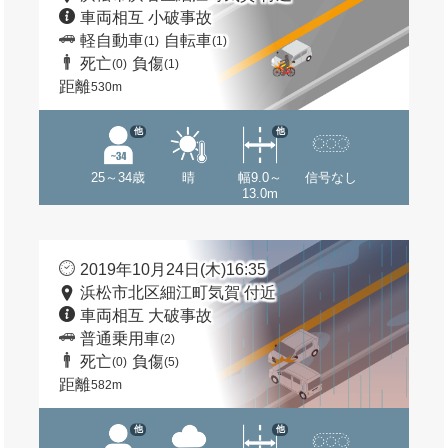
車両相互 小破事故
軽自動車
自転車
(1)
(1)
死亡
負傷
(0)
(1)
距離
530m
他
他
25～34歳
晴
幅9.0～
信号なし
13.0m
2019年10月24日(木)16:35
浜松市北区細江町気賀 付近
車両相互 大破事故
普通乗用車
(2)
死亡
負傷
(0)
(5)
距離
582m
他
他