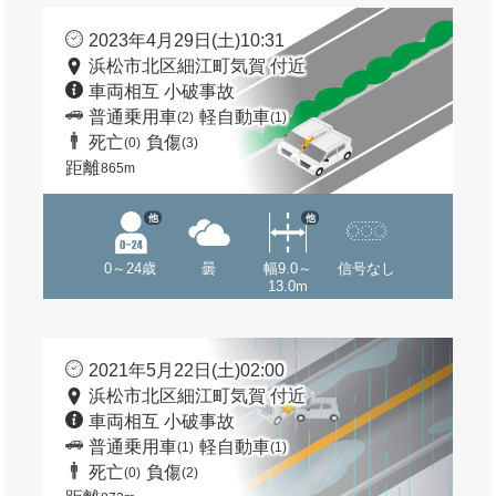
2023年4月29日(土)10:31
浜松市北区細江町気賀 付近
車両相互 小破事故
普通乗用車
軽自動車
(2)
(1)
死亡
負傷
(0)
(3)
距離
865m
他
他
0～24歳
曇
幅9.0～
信号なし
13.0m
2021年5月22日(土)02:00
浜松市北区細江町気賀 付近
車両相互 小破事故
普通乗用車
軽自動車
(1)
(1)
死亡
負傷
(0)
(2)