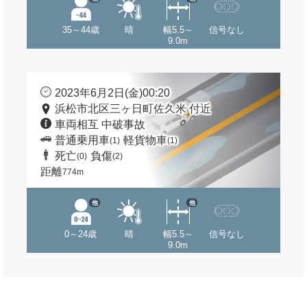
35～44歳
晴
幅5.5～
信号なし
9.0m
2023年6月2日(金)00:20
浜松市北区三ヶ日町佐久米 付近
車両相互 中破事故
普通乗用車
軽貨物車
(1)
(1)
死亡
負傷
(0)
(2)
距離
774m
他
他
0～24歳
晴
幅5.5～
信号なし
9.0m