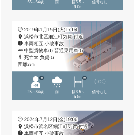
55～64歳
雨
幅5.5～
信号なし
9.0m
2019年1月15日(火)17:04
浜松市北区細江町気賀 付近
車両相互 小破事故
中型貨物車
普通乗用車
(1)
(1)
死亡
負傷
(0)
(1)
距離
29m
他
他
25～34歳
雨
幅3.5～
信号なし
5.5m
2024年7月12日(金)19:06
浜松市浜名区細江町気賀 付近
車両相互 小破事故