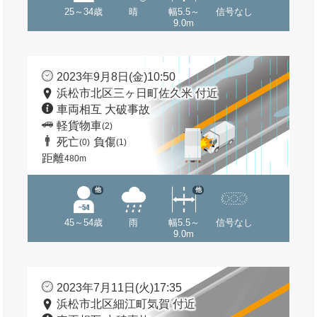
25～34歳
晴
幅5.5～
信号なし
9.0m
2023年9月8日(金)10:50
浜松市北区三ヶ日町佐久米 付近
車両相互 大破事故
軽貨物車
(2)
死亡
負傷
(0)
(1)
距離
480m
他
他
45～54歳
雨
幅5.5～
信号なし
9.0m
2023年7月11日(火)17:35
浜松市北区細江町気賀 付近