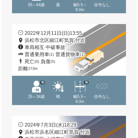
55～64歳
曇
幅5.5～
信号なし
9.0m
2022年12月11日(日)13:55
浜松市北区細江町気賀 付近
車両相互 中破事故
普通乗用車
普通貨物車
(1)
(1)
死亡
負傷
(0)
(5)
距離
273m
他
他
25～34歳
晴
幅5.5～
信号なし
9.0m
2024年7月3日(水)18:29
浜松市浜名区細江町気賀 付近