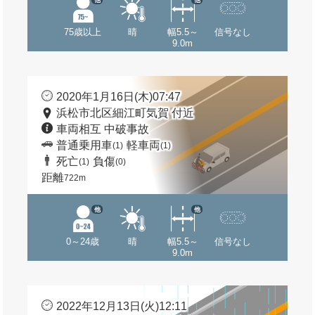
75歳以上
晴
幅5.5～
信号なし
9.0m
2020年1月16日(木)07:47
浜松市北区細江町気賀 付近
車両相互 中破事故
普通乗用車
軽車両
(1)
(1)
死亡
負傷
(1)
(0)
距離
722m
他
他
0～24歳
晴
幅5.5～
信号なし
9.0m
2022年12月13日(火)12:11