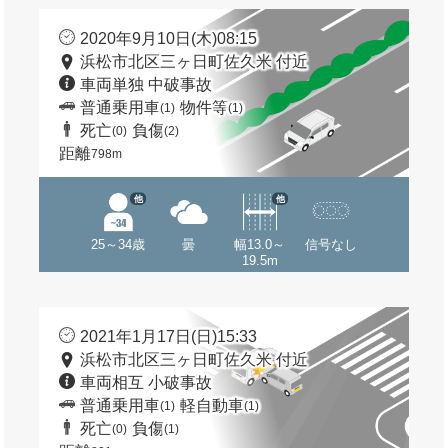
2020年9月10日(木)08:15
浜松市北区三ヶ日町佐久米 付近
車両単独 中破事故
普通乗用車
物件等
(1)
(1)
死亡
負傷
(0)
(2)
距離
798m
他
他
25～34歳
曇
幅13.0～
信号なし
19.5m
2021年1月17日(日)15:33
浜松市北区三ヶ日町佐久米 付近
車両相互 小破事故
普通乗用車
軽自動車
(1)
(1)
死亡
負傷
(0)
(1)