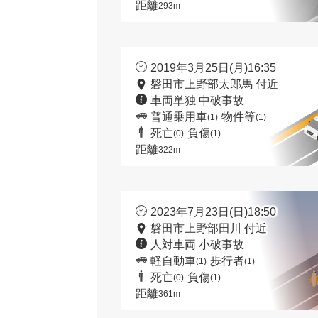
距離
293m
2019年3月25日(月)16:35
磐田市上野部太郎馬 付近
車両単独 中破事故
普通乗用車
物件等
(1)
(1)
死亡
負傷
(0)
(1)
距離
322m
2023年7月23日(日)18:50
磐田市上野部田川 付近
人対車両 小破事故
軽自動車
歩行者
(1)
(1)
死亡
負傷
(0)
(1)
距離
361m