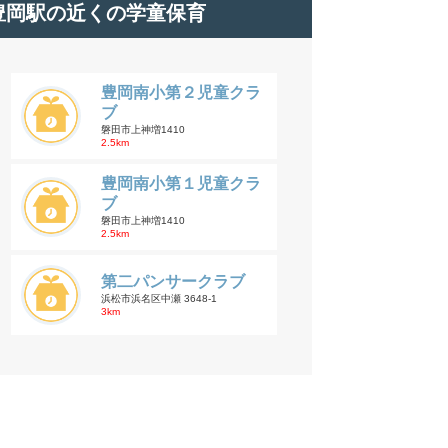
豊岡駅の近くの学童保育
豊岡南小第２児童クラ
ブ
磐田市上神増1410
2.5km
豊岡南小第１児童クラ
ブ
磐田市上神増1410
2.5km
第二パンサークラブ
浜松市浜名区中瀬 3648-1
3km