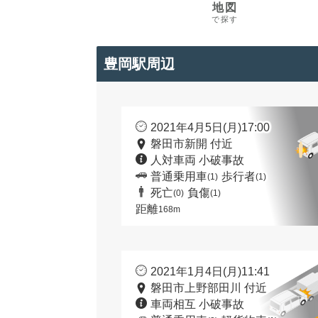
地図
で探す
豊岡駅周辺
2021年4月5日(月)17:00
磐田市新開 付近
人対車両 小破事故
普通乗用車
歩行者
(1)
(1)
死亡
負傷
(0)
(1)
距離
168m
2021年1月4日(月)11:41
磐田市上野部田川 付近
車両相互 小破事故