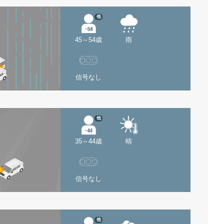
他
45～54歳
雨
信号なし
他
35～44歳
晴
信号なし
他