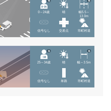
他
他
0～24歳
晴
幅5.5～
13.0m
信号なし
交差点
市町村道
他
他
25～34歳
晴
幅～3.5m
信号なし
単路
市町村道