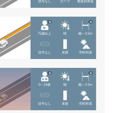
信号なし
カーブ
都道府県道
他
他
75歳以上
晴
幅～3.5m
信号なし
単路
市町村道
他
他
0～24歳
晴
幅～3.5m
信号なし
単路
市町村道