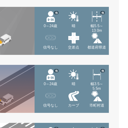
他
他
0～24歳
晴
幅5.5～
13.0m
信号なし
交差点
都道府県道
他
他
0～24歳
晴
幅3.5～
5.5m
信号なし
カーブ
市町村道