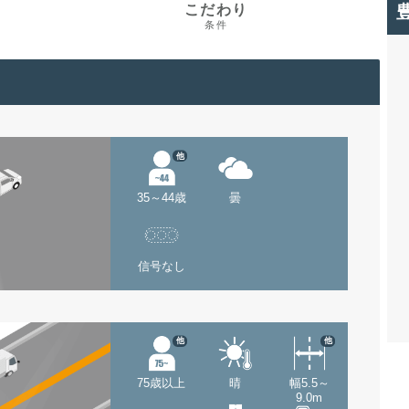
こだわり
条件
他
35～44歳
曇
信号なし
他
他
75歳以上
晴
幅5.5～
9.0m