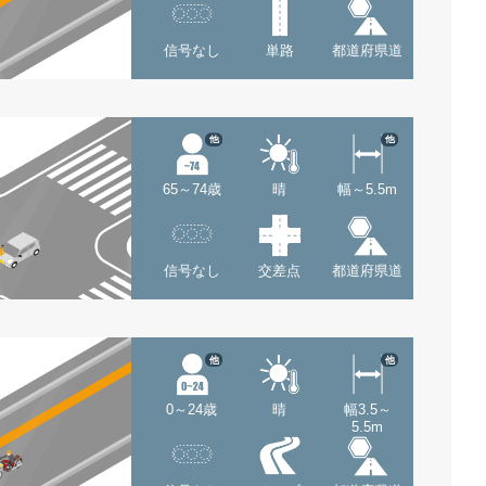
信号なし
単路
都道府県道
他
他
65～74歳
晴
幅～5.5m
信号なし
交差点
都道府県道
他
他
0～24歳
晴
幅3.5～
5.5m