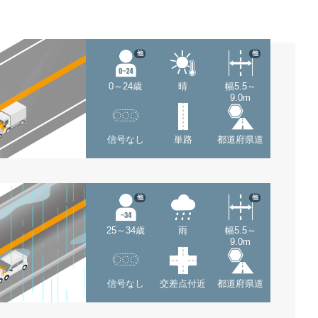
他
他
0～24歳
晴
幅5.5～
9.0m
信号なし
単路
都道府県道
他
他
25～34歳
雨
幅5.5～
9.0m
信号なし
交差点付近
都道府県道