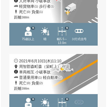
人対車両 小破事故
軽貨物車
歩行者
(1)
(1)
死亡
負傷
(0)
(1)
距離
388m
他
他
75歳以上
晴
幅5.5～
３灯式信号
13.0m
2021年6月10日(木)11:10
周智郡森町森（栄町上） 付近
車両相互 小破事故
普通乗用車
軽自動車
(1)
(1)
死亡
負傷
(0)
(2)
距離
398m
他
他