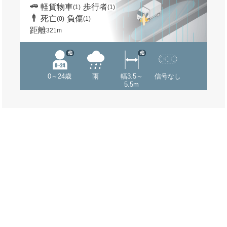
軽貨物車
歩行者
(1)
(1)
死亡
負傷
(0)
(1)
距離
321m
他
他
0～24歳
雨
幅3.5～
信号なし
5.5m