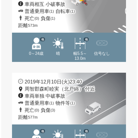
車両相互 小破事故
普通乗用車
自転車
(1)
(1)
死亡
負傷
(0)
(1)
距離
573m
他
他
0～24歳
晴
幅5.5～
信号なし
13.0m
2019年12月10日(火)23:40
周智郡森町睦実（北戸綿） 付近
車両単独 中破事故
普通乗用車
物件等
(1)
(1)
死亡
負傷
(0)
(3)
距離
577m
他
他