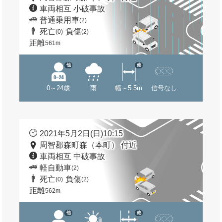
車両相互 小破事故
普通乗用車
(2)
死亡
負傷
(0)
(2)
距離
561m
他
他
0～24歳
雨
幅～5.5m
信号なし
2021年5月2日(日)10:15
周智郡森町森（本町） 付近
車両相互 中破事故
軽自動車
(2)
死亡
負傷
(0)
(2)
距離
562m
他
他