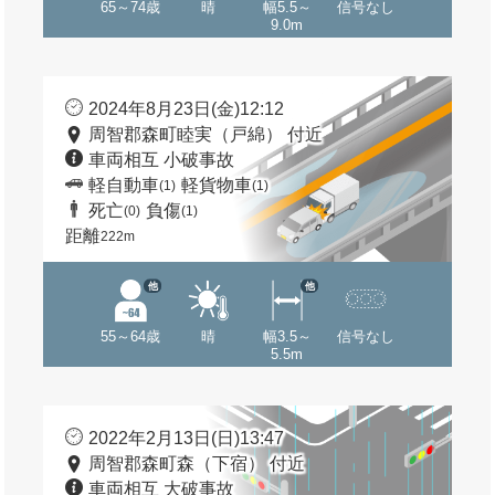
65～74歳
晴
幅5.5～
信号なし
9.0m
2024年8月23日(金)12:12
周智郡森町睦実（戸綿） 付近
車両相互 小破事故
軽自動車
軽貨物車
(1)
(1)
死亡
負傷
(0)
(1)
距離
222m
他
他
55～64歳
晴
幅3.5～
信号なし
5.5m
2022年2月13日(日)13:47
周智郡森町森（下宿） 付近
車両相互 大破事故