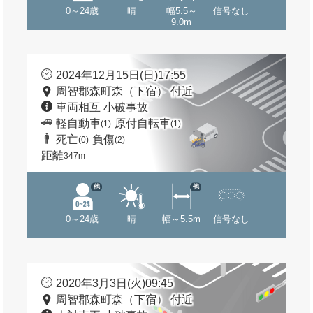
0～24歳
晴
幅5.5～
信号なし
9.0m
2024年12月15日(日)17:55
周智郡森町森（下宿） 付近
車両相互 小破事故
軽自動車
原付自転車
(1)
(1)
死亡
負傷
(0)
(2)
距離
347m
他
他
0～24歳
晴
幅～5.5m
信号なし
2020年3月3日(火)09:45
周智郡森町森（下宿） 付近