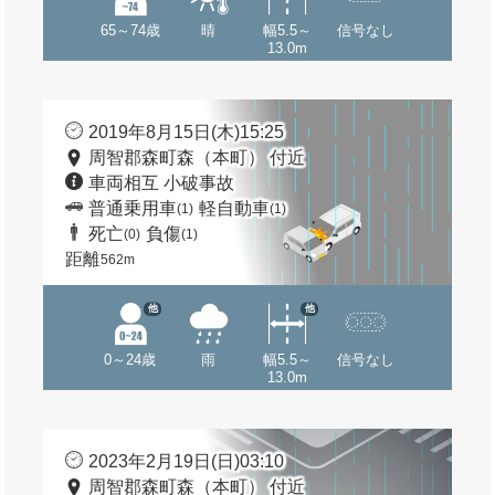
65～74歳
晴
幅5.5～
信号なし
13.0m
2019年8月15日(木)15:25
周智郡森町森（本町） 付近
車両相互 小破事故
普通乗用車
軽自動車
(1)
(1)
死亡
負傷
(0)
(1)
距離
562m
他
他
0～24歳
雨
幅5.5～
信号なし
13.0m
2023年2月19日(日)03:10
周智郡森町森（本町） 付近