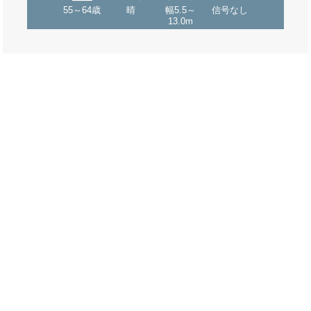
55～64歳
晴
幅5.5～
信号なし
13.0m