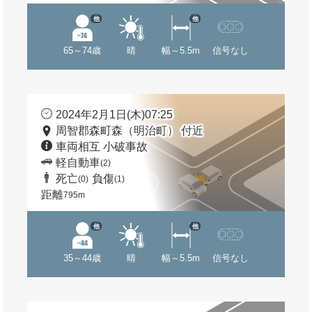
他
他
65～74歳
晴
幅～5.5m
信号なし
2024年2月1日(木)07:25
周智郡森町森（明治町） 付近
車両相互 小破事故
軽自動車
(2)
死亡
負傷
(0)
(1)
距離
795m
他
他
35～44歳
晴
幅～5.5m
信号なし