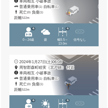
車両相互 小破事故
普通乗用車
自転車
(1)
(1)
死亡
負傷
(0)
(1)
距離
522m
他
他
0～24歳
曇
幅5.5～
信号なし
13.0m
2024年1月27日(土)06:08
周智郡森町睦実（北戸綿） 付近
車両相互 小破事故
普通乗用車
自転車
(1)
(1)
死亡
負傷
(0)
(1)
距離
522m
他
他