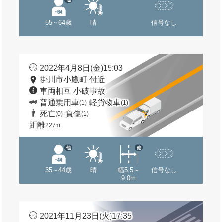
55～64歳
晴
信号なし
2022年4月8日(金)15:03
掛川市小鷹町 付近
車両相互 小破事故
普通乗用車
軽貨物車
(1)
(1)
死亡
負傷
(0)
(1)
距離
227m
他
他
35～44歳
晴
幅5.5～
信号なし
9.0m
2021年11月23日(火)17:35