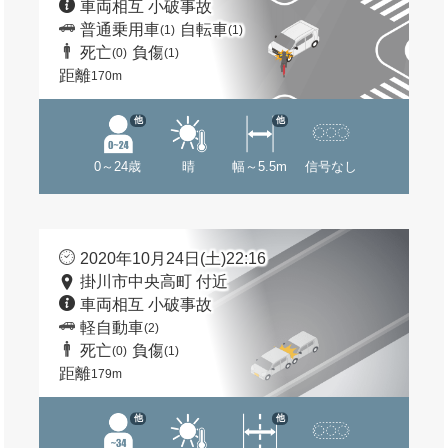
車両相互 小破事故
普通乗用車
自転車
(1)
(1)
死亡
負傷
(0)
(1)
距離
170m
他
他
0～24歳
晴
幅～5.5m
信号なし
2020年10月24日(土)22:16
掛川市中央高町 付近
車両相互 小破事故
軽自動車
(2)
死亡
負傷
(0)
(1)
距離
179m
他
他