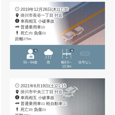
2019年12月26日(木)17:30
掛川市長谷一丁目 付近
車両相互 小破事故
普通乗用車
(2)
死亡
負傷
(0)
(1)
距離
275m
他
他
55～64歳
雨
幅9.0～
信号なし
13.0m
2021年6月19日(土)21:15
掛川市中央三丁目 付近
車両相互 小破事故
普通乗用車
軽自動車
(1)
(1)
死亡
負傷
(0)
(1)