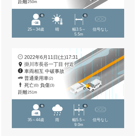
距離
250m
他
他
25～34歳
晴
幅3.5～
信号なし
5.5m
2022年6月11日(土)17:31
掛川市長谷一丁目 付近
車両相互 中破事故
普通乗用車
(2)
死亡
負傷
(0)
(3)
距離
251m
他
他
35～44歳
雨
幅5.5～
信号なし
9.0m