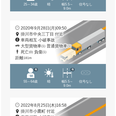
25～34歳
晴
幅5.5～
信号なし
9.0m
2020年9月28日(月)09:50
掛川市中央三丁目 付近
車両相互 小破事故
大型貨物車
普通貨物車
(1)
(1)
死亡
負傷
(0)
(1)
距離
181m
他
他
55～64歳
晴
幅5.5～
信号なし
9.0m
2022年8月25日(木)16:58
掛川市小鷹町 付近