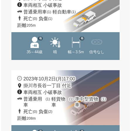
車両相互 小破事故
普通乗用車
軽自動車
(1)
(1)
死亡
負傷
(0)
(1)
距離
205m
他
他
35～44歳
晴
幅～3.5m
信号なし
2023年10月2日(月)17:00
掛川市長谷一丁目 付近
車両相互 小破事故
普通乗用
軽貨物
準中型貨物
(1)
(1)
(1)
車
車
車
死亡
負傷
(0)
(2)
距離
208m