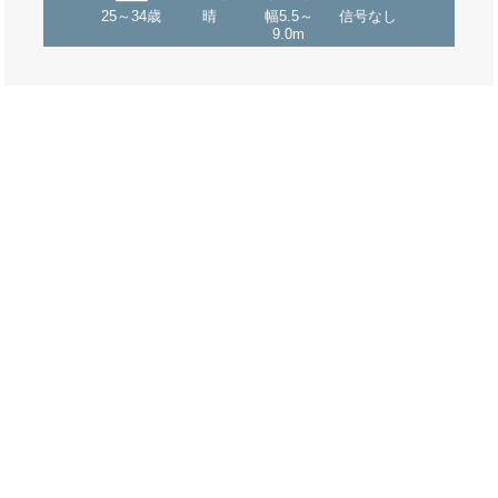
25～34歳
晴
幅5.5～
信号なし
9.0m