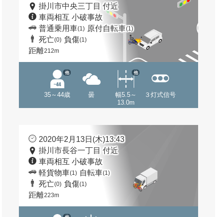
掛川市中央三丁目 付近
車両相互 小破事故
普通乗用車
原付自転車
(1)
(1)
死亡
負傷
(0)
(1)
距離
212m
他
他
35～44歳
曇
幅5.5～
３灯式信号
13.0m
2020年2月13日(木)13:43
掛川市長谷一丁目 付近
車両相互 小破事故
軽貨物車
自転車
(1)
(1)
死亡
負傷
(0)
(1)
距離
223m
他