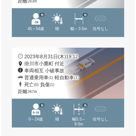
距離
263m
他
他
45～54歳
晴
幅～3.5m
信号なし
2023年8月31日(木)19:12
掛川市小鷹町 付近
車両相互 小破事故
普通乗用車
軽自動車
(1)
(1)
死亡
負傷
(0)
(1)
距離
267m
他
他
0～24歳
晴
幅5.5～
信号なし
9.0m