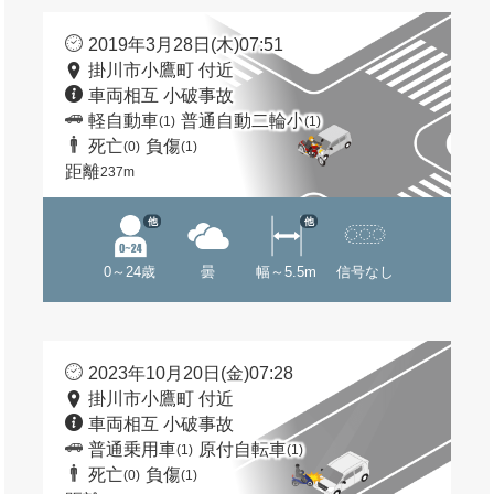
2019年3月28日(木)07:51
掛川市小鷹町 付近
車両相互 小破事故
軽自動車
普通自動二輪小
(1)
(1)
死亡
負傷
(0)
(1)
距離
237m
他
他
0～24歳
曇
幅～5.5m
信号なし
2023年10月20日(金)07:28
掛川市小鷹町 付近
車両相互 小破事故
普通乗用車
原付自転車
(1)
(1)
死亡
負傷
(0)
(1)