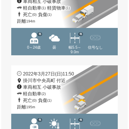
車両相互 小破事故
軽自動車
軽貨物車
(1)
(1)
死亡
負傷
(0)
(1)
距離
194m
他
他
0～24歳
曇
幅5.5～
信号なし
9.0m
2022年3月27日(日)11:50
掛川市中央高町 付近
車両相互 小破事故
軽自動車
(2)
死亡
負傷
(0)
(1)
距離
195m
他
他