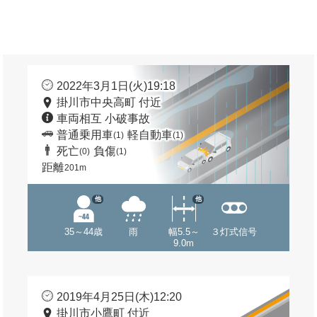
2022年3月1日(火)19:18
掛川市中央高町 付近
車両相互 小破事故
普通乗用車
軽自動車
(1)
(1)
死亡
負傷
(0)
(1)
距離
201m
他
他
35～44歳
雨
幅5.5～
３灯式信号
9.0m
2019年4月25日(木)12:20
掛川市小鷹町 付近