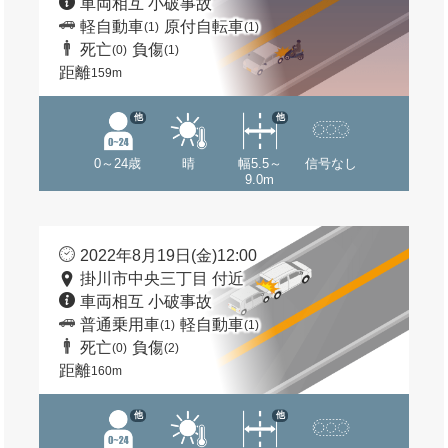
車両相互 小破事故
軽自動車
原付自転車
(1)
(1)
死亡
負傷
(0)
(1)
距離
159m
他
他
0～24歳
晴
幅5.5～
信号なし
9.0m
2022年8月19日(金)12:00
掛川市中央三丁目 付近
車両相互 小破事故
普通乗用車
軽自動車
(1)
(1)
死亡
負傷
(0)
(2)
距離
160m
他
他