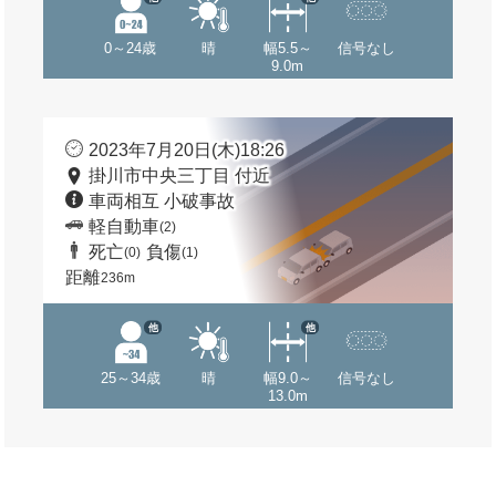
0～24歳
晴
幅5.5～
信号なし
9.0m
2023年7月20日(木)18:26
掛川市中央三丁目 付近
車両相互 小破事故
軽自動車
(2)
死亡
負傷
(0)
(1)
距離
236m
他
他
25～34歳
晴
幅9.0～
信号なし
13.0m