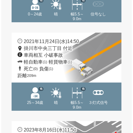
他
他
0～24歳
晴
幅5.5～
信号なし
9.0m
2021年11月24日(水)14:50
掛川市中央三丁目 付近
車両相互 小破事故
軽自動車
軽貨物車
(1)
(1)
死亡
負傷
(0)
(1)
距離
209m
他
他
25～34歳
晴
幅5.5～
３灯式信号
9.0m
2023年8月16日(水)11:50