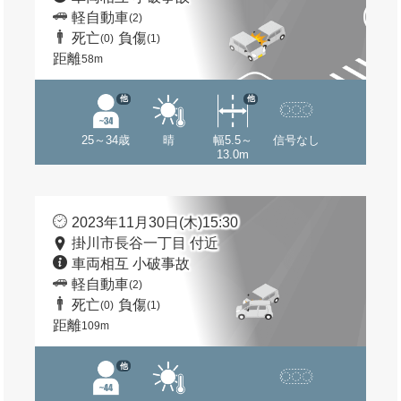
軽自動車
(2)
死亡
負傷
(0)
(1)
距離
58m
他
他
25～34歳
晴
幅5.5～
信号なし
13.0m
2023年11月30日(木)15:30
掛川市長谷一丁目 付近
車両相互 小破事故
軽自動車
(2)
死亡
負傷
(0)
(1)
距離
109m
他