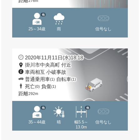
距離
276m
他
25～34歳
雨
信号なし
2020年11月11日(水)18:18
掛川市中央高町 付近
車両相互 小破事故
普通乗用車
自転車
(1)
(1)
死亡
負傷
(0)
(1)
距離
292m
他
他
35～44歳
晴
幅5.5～
信号なし
13.0m