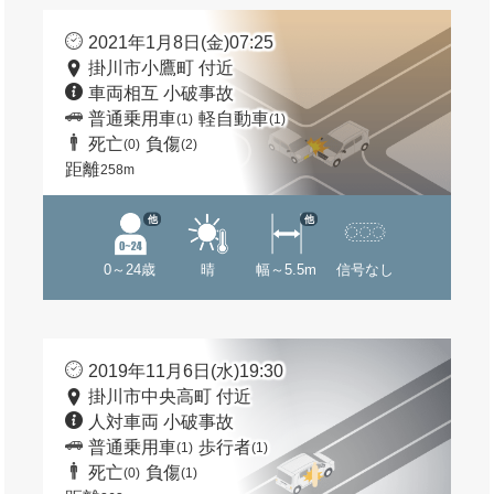
2021年1月8日(金)07:25
掛川市小鷹町 付近
車両相互 小破事故
普通乗用車
軽自動車
(1)
(1)
死亡
負傷
(0)
(2)
距離
258m
他
他
0～24歳
晴
幅～5.5m
信号なし
2019年11月6日(水)19:30
掛川市中央高町 付近
人対車両 小破事故
普通乗用車
歩行者
(1)
(1)
死亡
負傷
(0)
(1)