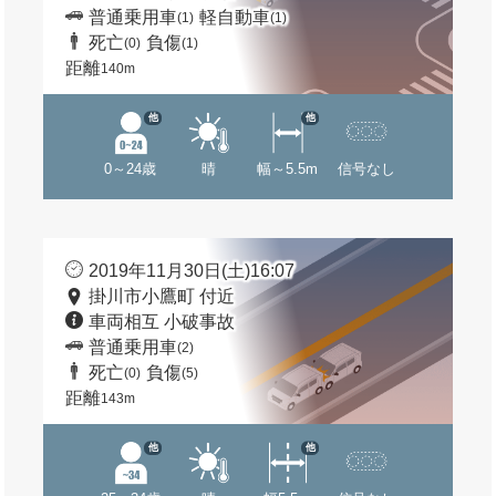
普通乗用車
軽自動車
(1)
(1)
死亡
負傷
(0)
(1)
距離
140m
他
他
0～24歳
晴
幅～5.5m
信号なし
2019年11月30日(土)16:07
掛川市小鷹町 付近
車両相互 小破事故
普通乗用車
(2)
死亡
負傷
(0)
(5)
距離
143m
他
他