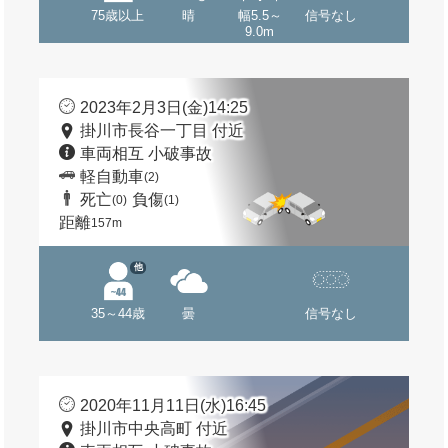
75歳以上
晴
幅5.5～
信号なし
9.0m
2023年2月3日(金)14:25
掛川市長谷一丁目 付近
車両相互 小破事故
軽自動車
(2)
死亡
負傷
(0)
(1)
距離
157m
他
35～44歳
曇
信号なし
2020年11月11日(水)16:45
掛川市中央高町 付近