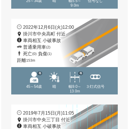
25～34歳
晴
幅5.5～
信号なし
9.0m
2022年12月6日(火)12:00
掛川市中央高町 付近
車両相互 小破事故
普通乗用車
(2)
死亡
負傷
(0)
(1)
距離
153m
他
他
45～54歳
晴
幅9.0～
３灯式信号
13.0m
2019年7月15日(月)11:05
掛川市中央三丁目 付近
車両相互 小破事故