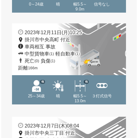
0～24歳
晴
幅5.5～
信号なし
9.0m
2023年12月11日(月)10:25
掛川市中央高町 付近
車両相互 事故
中型貨物車
軽自動車
(1)
(1)
死亡
負傷
(0)
(1)
距離
166m
他
他
25～34歳
晴
幅5.5～
３灯式信号
13.0m
2023年12月7日(木)08:04
掛川市中央三丁目 付近