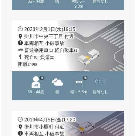
35～44歳
晴
幅5.5～
信号なし
9.0m
2023年2月1日(水)19:15
掛川市中央三丁目 付近
車両相互 小破事故
普通乗用車
軽自動車
(1)
(1)
死亡
負傷
(0)
(2)
距離
140m
他
他
35～44歳
曇
幅～5.5m
信号なし
2019年4月5日(金)17:20
掛川市小鷹町 付近
車両相互 小破事故