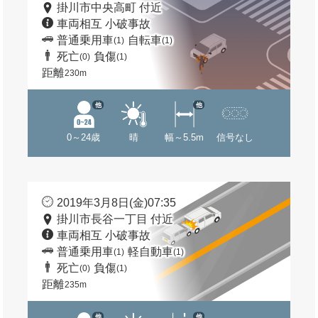
掛川市中央高町 付近
車両相互 小破事故
普通乗用車
自転車
(1)
(1)
死亡
負傷
(0)
(1)
距離
230m
他
他
0～24歳
晴
幅～5.5m
信号なし
2019年3月8日(金)07:35
掛川市長谷一丁目 付近
車両相互 小破事故
普通乗用車
軽自動車
(1)
(1)
死亡
負傷
(0)
(1)
距離
235m
他
他