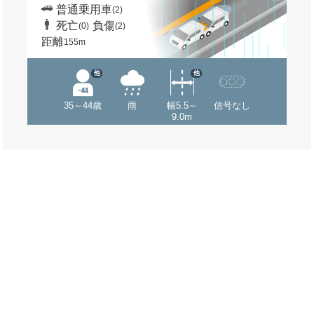
普通乗用車
(2)
死亡
負傷
(0)
(2)
距離
155m
他
他
35～44歳
雨
幅5.5～
信号なし
9.0m