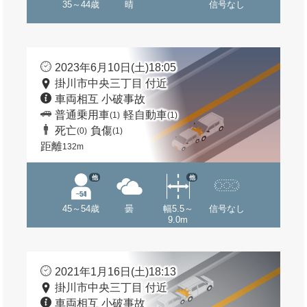
35～44歳
晴
信号なし
2023年6月10日(土)18:05
掛川市中央三丁目 付近
車両相互 小破事故
普通乗用車
軽自動車
(1)
(1)
死亡
負傷
(0)
(1)
距離
132m
他
他
45～54歳
曇
幅5.5～
信号なし
9.0m
2021年1月16日(土)18:13
掛川市中央三丁目 付近
車両相互 小破事故