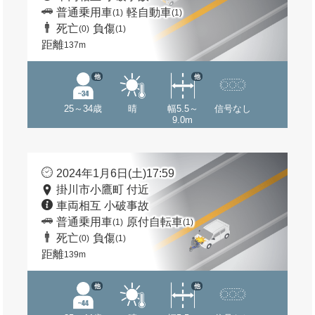
普通乗用車
軽自動車
(1)
(1)
死亡
負傷
(0)
(1)
距離
137m
他
他
25～34歳
晴
幅5.5～
信号なし
9.0m
2024年1月6日(土)17:59
掛川市小鷹町 付近
車両相互 小破事故
普通乗用車
原付自転車
(1)
(1)
死亡
負傷
(0)
(1)
距離
139m
他
他