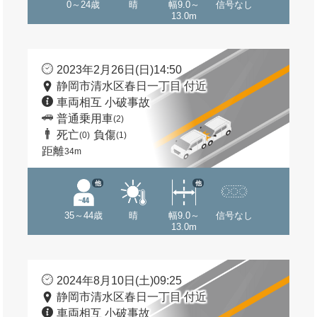
0～24歳
晴
幅9.0～
信号なし
13.0m
2023年2月26日(日)14:50
静岡市清水区春日一丁目 付近
車両相互 小破事故
普通乗用車
(2)
死亡
負傷
(0)
(1)
距離
34m
他
他
35～44歳
晴
幅9.0～
信号なし
13.0m
2024年8月10日(土)09:25
静岡市清水区春日一丁目 付近
車両相互 小破事故