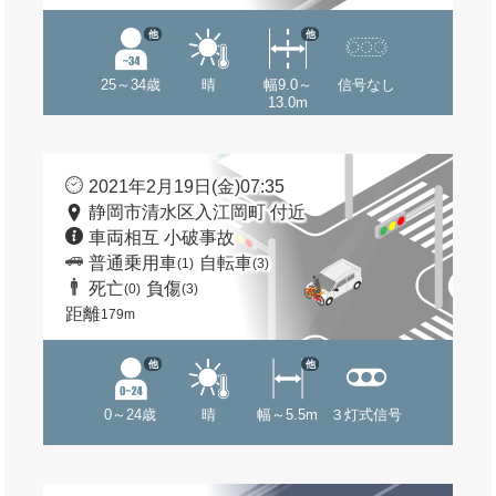
他
他
25～34歳
晴
幅9.0～
信号なし
13.0m
2021年2月19日(金)07:35
静岡市清水区入江岡町 付近
車両相互 小破事故
普通乗用車
自転車
(1)
(3)
死亡
負傷
(0)
(3)
距離
179m
他
他
0～24歳
晴
幅～5.5m
３灯式信号