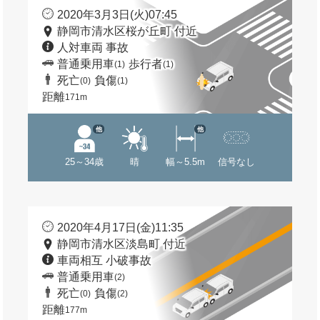
2020年3月3日(火)07:45
静岡市清水区桜が丘町 付近
人対車両 事故
普通乗用車
歩行者
(1)
(1)
死亡
負傷
(0)
(1)
距離
171m
他
他
25～34歳
晴
幅～5.5m
信号なし
2020年4月17日(金)11:35
静岡市清水区淡島町 付近
車両相互 小破事故
普通乗用車
(2)
死亡
負傷
(0)
(2)
距離
177m