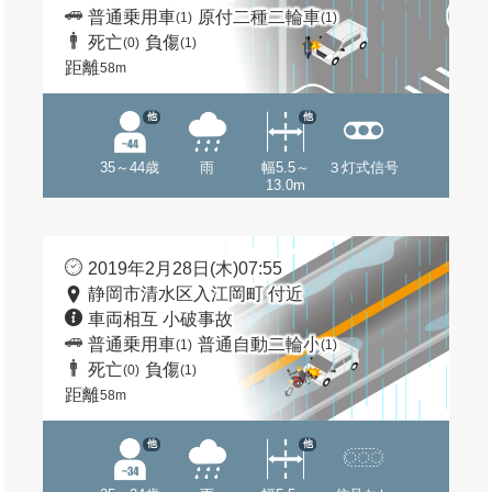
普通乗用車
原付二種二輪車
(1)
(1)
死亡
負傷
(0)
(1)
距離
58m
他
他
35～44歳
雨
幅5.5～
３灯式信号
13.0m
2019年2月28日(木)07:55
静岡市清水区入江岡町 付近
車両相互 小破事故
普通乗用車
普通自動二輪小
(1)
(1)
死亡
負傷
(0)
(1)
距離
58m
他
他