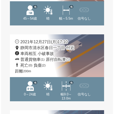
他
他
45～54歳
晴
幅～5.5m
信号なし
2021年12月27日(月)17:10
静岡市清水区春日一丁目 付近
車両相互 小破事故
普通貨物車
原付自転車
(1)
(1)
死亡
負傷
(0)
(2)
距離
200m
他
他
0～24歳
晴
幅9.0～
信号なし
13.0m