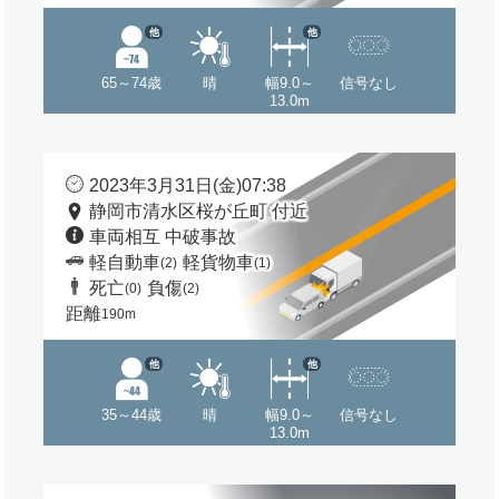
他
他
65～74歳
晴
幅9.0～
信号なし
13.0m
2023年3月31日(金)07:38
静岡市清水区桜が丘町 付近
車両相互 中破事故
軽自動車
軽貨物車
(2)
(1)
死亡
負傷
(0)
(2)
距離
190m
他
他
35～44歳
晴
幅9.0～
信号なし
13.0m