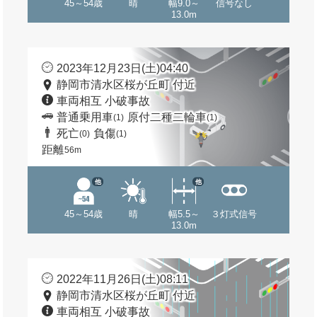
45～54歳
晴
幅9.0～
信号なし
13.0m
2023年12月23日(土)04:40
静岡市清水区桜が丘町 付近
車両相互 小破事故
普通乗用車
原付二種二輪車
(1)
(1)
死亡
負傷
(0)
(1)
距離
56m
他
他
45～54歳
晴
幅5.5～
３灯式信号
13.0m
2022年11月26日(土)08:11
静岡市清水区桜が丘町 付近
車両相互 小破事故