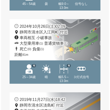
45～54歳
曇
幅9.0～
信号なし
13.0m
2024年10月26日(土)02:09
静岡市清水区入江岡町 付近
車両相互 小破事故
大型乗用車
普通貨物車
(1)
(1)
死亡
負傷
(0)
(1)
距離
81m
他
他
25～34歳
晴
幅5.5～
３灯式信号
13.0m
2019年11月27日(水)18:42
静岡市清水区淡島町 付近