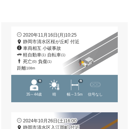
2020年11月16日(月)10:25
静岡市清水区桜が丘町 付近
車両相互 小破事故
軽自動車
自転車
(1)
(1)
死亡
負傷
(0)
(1)
距離
108m
他
他
35～44歳
晴
幅～3.5m
信号なし
2024年10月26日(土)16:00
静岡市清水区入江岡町 付近