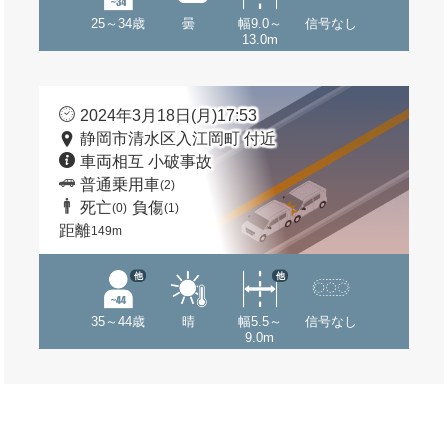
25～34歳
曇
幅9.0～
信号なし
13.0m
2024年3月18日(月)17:53
静岡市清水区入江岡町 付近
車両相互 小破事故
普通乗用車
(2)
死亡
負傷
(0)
(1)
距離
149m
他
他
35～44歳
晴
幅5.5～
信号なし
9.0m