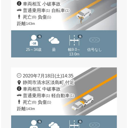
車両相互 小破事故
普通乗用車
自転車
(1)
(1)
死亡
負傷
(0)
(1)
距離
143m
他
他
25～34歳
曇
幅9.0～
信号なし
13.0m
2020年7月18日(土)14:35
静岡市清水区淡島町 付近
車両相互 中破事故
普通乗用車
軽自動車
(1)
(1)
死亡
負傷
(0)
(1)
距離
143m
他
他