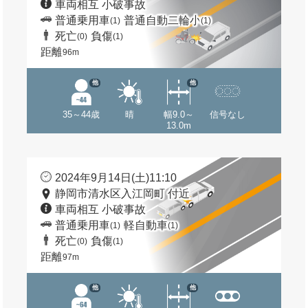
車両相互 小破事故
普通乗用車
普通自動二輪小
(1)
(1)
死亡
負傷
(0)
(1)
距離
96m
他
他
35～44歳
晴
幅9.0～
信号なし
13.0m
2024年9月14日(土)11:10
静岡市清水区入江岡町 付近
車両相互 小破事故
普通乗用車
軽自動車
(1)
(1)
死亡
負傷
(0)
(1)
距離
97m
他
他