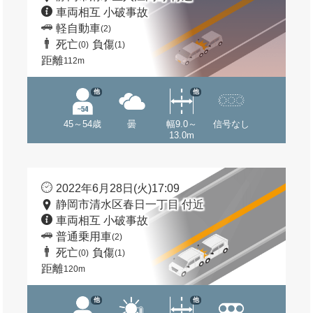
車両相互 小破事故
軽自動車
(2)
死亡
負傷
(0)
(1)
距離
112m
他
他
45～54歳
曇
幅9.0～
信号なし
13.0m
2022年6月28日(火)17:09
静岡市清水区春日一丁目 付近
車両相互 小破事故
普通乗用車
(2)
死亡
負傷
(0)
(1)
距離
120m
他
他