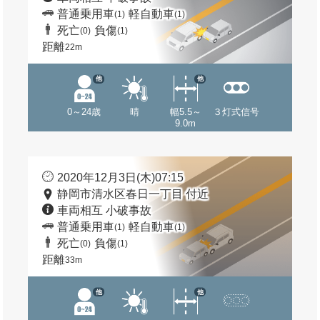
普通乗用車
軽自動車
(1)
(1)
死亡
負傷
(0)
(1)
距離
22m
他
他
0～24歳
晴
幅5.5～
３灯式信号
9.0m
2020年12月3日(木)07:15
静岡市清水区春日一丁目 付近
車両相互 小破事故
普通乗用車
軽自動車
(1)
(1)
死亡
負傷
(0)
(1)
距離
33m
他
他