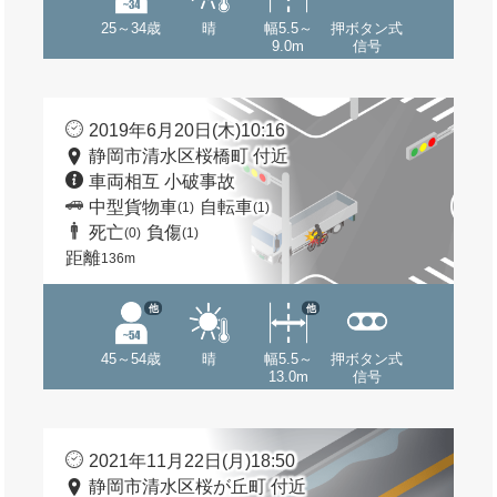
25～34歳
晴
幅5.5～
押ボタン式
9.0m
信号
2019年6月20日(木)10:16
静岡市清水区桜橋町 付近
車両相互 小破事故
中型貨物車
自転車
(1)
(1)
死亡
負傷
(0)
(1)
距離
136m
他
他
45～54歳
晴
幅5.5～
押ボタン式
13.0m
信号
2021年11月22日(月)18:50
静岡市清水区桜が丘町 付近