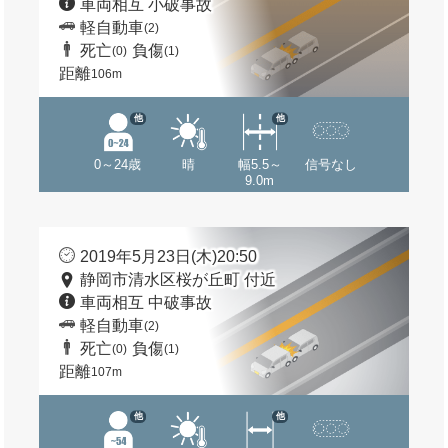
車両相互 小破事故
軽自動車
(2)
死亡
負傷
(0)
(1)
距離
106m
他
他
0～24歳
晴
幅5.5～
信号なし
9.0m
2019年5月23日(木)20:50
静岡市清水区桜が丘町 付近
車両相互 中破事故
軽自動車
(2)
死亡
負傷
(0)
(1)
距離
107m
他
他