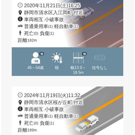
2020年11月21日(土)16:25
静岡市清水区入江岡町 付近
車両相互 小破事故
普通乗用車
軽自動車
(1)
(1)
死亡
負傷
(0)
(1)
距離
182m
他
他
45～54歳
晴
幅13.0～
信号なし
19.5m
2024年11月19日(火)11:32
静岡市清水区桜が丘町 付近
車両相互 小破事故
普通乗用車
軽自動車
(1)
(1)
死亡
負傷
(0)
(1)
距離
189m