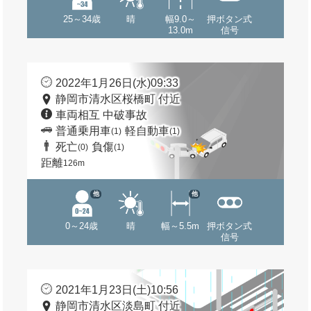
25～34歳
晴
幅9.0～
押ボタン式
13.0m
信号
2022年1月26日(水)09:33
静岡市清水区桜橋町 付近
車両相互 中破事故
普通乗用車
軽自動車
(1)
(1)
死亡
負傷
(0)
(1)
距離
126m
他
他
0～24歳
晴
幅～5.5m
押ボタン式
信号
2021年1月23日(土)10:56
静岡市清水区淡島町 付近