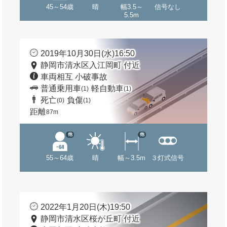
45～54歳
晴
幅3.5～
信号なし
5.5m
2019年10月30日(水)16:50
静岡市清水区入江岡町 付近
車両相互 小破事故
普通乗用車
軽自動車
(1)
(1)
死亡
負傷
(0)
(1)
距離
87m
他
他
55～64歳
晴
幅～3.5m
３灯式信号
2022年1月20日(木)19:50
静岡市清水区桜が丘町 付近