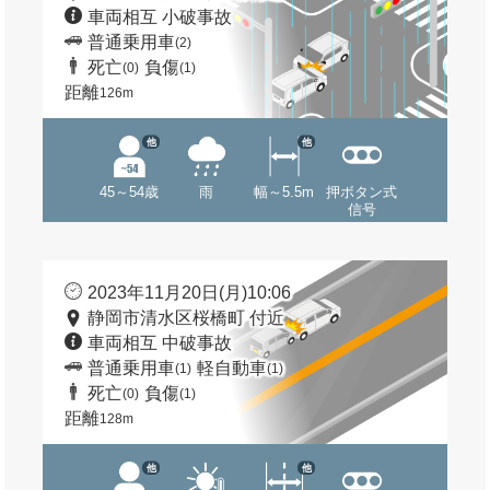
車両相互 小破事故
普通乗用車
(2)
死亡
負傷
(0)
(1)
距離
126m
他
他
45～54歳
雨
幅～5.5m
押ボタン式
信号
2023年11月20日(月)10:06
静岡市清水区桜橋町 付近
車両相互 中破事故
普通乗用車
軽自動車
(1)
(1)
死亡
負傷
(0)
(1)
距離
128m
他
他