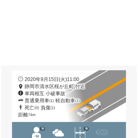
2020年9月15日(火)11:00
静岡市清水区桜が丘町 付近
車両相互 小破事故
普通乗用車
軽自動車
(1)
(1)
死亡
負傷
(0)
(1)
距離
74m
他
他