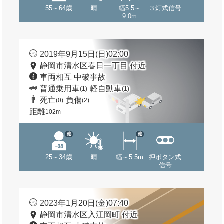
55～64歳
晴
幅5.5～
３灯式信号
9.0m
2019年9月15日(日)02:00
静岡市清水区春日一丁目 付近
車両相互 中破事故
普通乗用車
軽自動車
(1)
(1)
死亡
負傷
(0)
(2)
距離
102m
他
他
25～34歳
晴
幅～5.5m
押ボタン式
信号
2023年1月20日(金)07:40
静岡市清水区入江岡町 付近