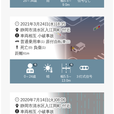
25～34歳
雨
幅5.5～
信号なし
9.0m
2021年3月24日(水)18:35
静岡市清水区入江岡町 付近
車両相互 小破事故
普通乗用車
原付自転車
(1)
(1)
死亡
負傷
(0)
(1)
距離
61m
他
他
0～24歳
晴
幅5.5～
３灯式信号
13.0m
2020年7月14日(火)08:06
静岡市清水区入江岡町 付近
車両相互 小破事故