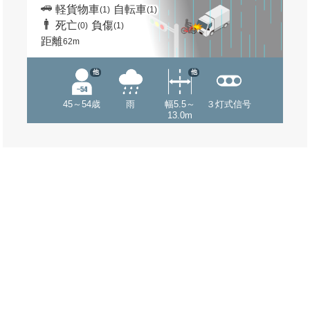
軽貨物車
自転車
(1)
(1)
死亡
負傷
(0)
(1)
距離
62m
他
他
45～54歳
雨
幅5.5～
３灯式信号
13.0m