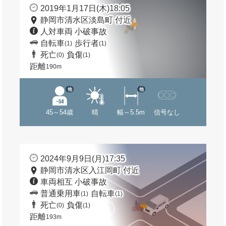
2019年1月17日(木)18:05
静岡市清水区淡島町 付近
人対車両 小破事故
自転車
歩行者
(1)
(1)
死亡
負傷
(0)
(1)
距離
190m
他
他
45～54歳
晴
幅～5.5m
信号なし
2024年9月9日(月)17:35
静岡市清水区入江岡町 付近
車両相互 小破事故
普通乗用車
自転車
(1)
(1)
死亡
負傷
(0)
(1)
距離
193m