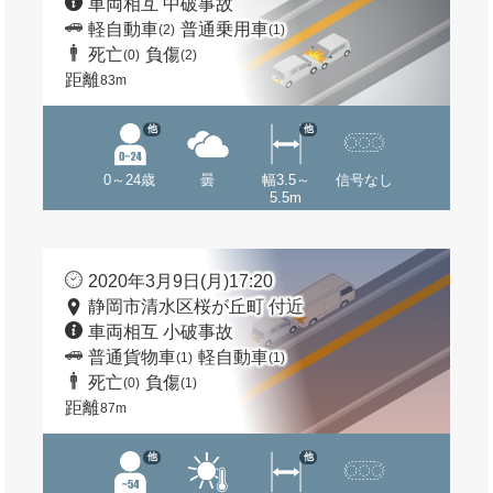
車両相互 中破事故
軽自動車
普通乗用車
(2)
(1)
死亡
負傷
(0)
(2)
距離
83m
他
他
0～24歳
曇
幅3.5～
信号なし
5.5m
2020年3月9日(月)17:20
静岡市清水区桜が丘町 付近
車両相互 小破事故
普通貨物車
軽自動車
(1)
(1)
死亡
負傷
(0)
(1)
距離
87m
他
他