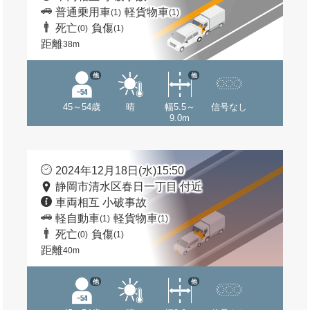
普通乗用車
軽貨物車
(1)
(1)
死亡
負傷
(0)
(1)
距離
38m
他
他
45～54歳
晴
幅5.5～
信号なし
9.0m
2024年12月18日(水)15:50
静岡市清水区春日一丁目 付近
車両相互 小破事故
軽自動車
軽貨物車
(1)
(1)
死亡
負傷
(0)
(1)
距離
40m
他
他