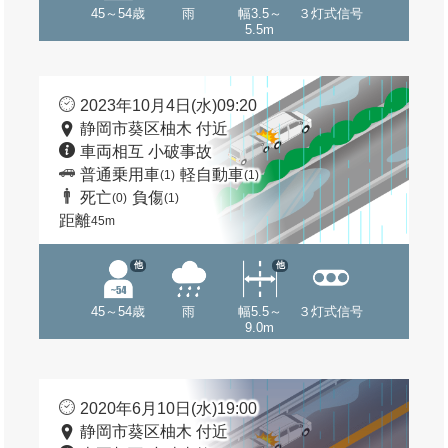
45～54歳
雨
幅3.5～
３灯式信号
5.5m
2023年10月4日(水)09:20
静岡市葵区柚木 付近
車両相互 小破事故
普通乗用車
軽自動車
(1)
(1)
死亡
負傷
(0)
(1)
距離
45m
他
他
45～54歳
雨
幅5.5～
３灯式信号
9.0m
2020年6月10日(水)19:00
静岡市葵区柚木 付近