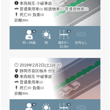
車両相互 小破事故
普通乗用車
軽貨物車
普通貨物車
(1)
(1)
(1)
死亡
負傷
(0)
(3)
距離
89m
他
他
45～54歳
晴
幅9.0～
信号なし
13.0m
2019年2月2日(土)16:20
静岡市葵区柚木 付近
車両相互 中破事故
普通乗用車
(2)
死亡
負傷
(0)
(1)
距離
90m
他
他