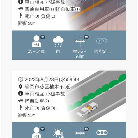
車両相互 小破事故
普通乗用車
軽自動車
(1)
(1)
死亡
負傷
(0)
(1)
距離
50m
他
他
25～34歳
雨
幅5.5～
信号なし
9.0m
2023年8月23日(水)09:43
静岡市葵区柚木 付近
車両相互 小破事故
軽自動車
(2)
死亡
負傷
(0)
(3)
距離
52m
他
他