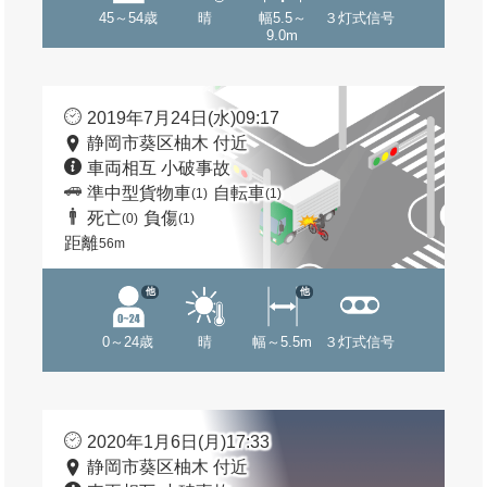
45～54歳
晴
幅5.5～
３灯式信号
9.0m
2019年7月24日(水)09:17
静岡市葵区柚木 付近
車両相互 小破事故
準中型貨物車
自転車
(1)
(1)
死亡
負傷
(0)
(1)
距離
56m
他
他
0～24歳
晴
幅～5.5m
３灯式信号
2020年1月6日(月)17:33
静岡市葵区柚木 付近