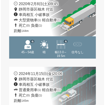
2020年2月8日(土)09:45
静岡市葵区柚木 付近
車両相互 小破事故
大型貨物車
軽自動車
(1)
(1)
死亡
負傷
(0)
(1)
距離
144m
他
他
45～54歳
晴
幅13.0～
信号なし
19.5m
2024年11月15日(金)20:06
静岡市葵区柚木 付近
車両相互 小破事故
普通乗用車
軽自動車
(1)
(1)
死亡
負傷
(0)
(1)
距離
145m