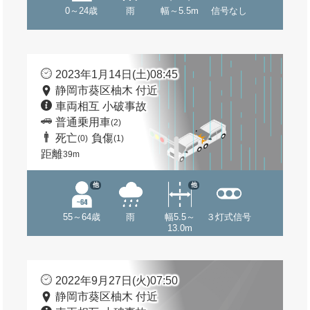
0～24歳
雨
幅～5.5m
信号なし
2023年1月14日(土)08:45
静岡市葵区柚木 付近
車両相互 小破事故
普通乗用車
(2)
死亡
負傷
(0)
(1)
距離
39m
他
他
55～64歳
雨
幅5.5～
３灯式信号
13.0m
2022年9月27日(火)07:50
静岡市葵区柚木 付近