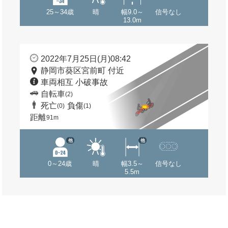
25～34歳
晴
幅9.0～
信号なし
13.0m
2022年7月25日(月)08:42
静岡市葵区宮前町 付近
車両相互 小破事故
自転車
(2)
死亡
負傷
(0)
(1)
距離
91m
他
他
0～24歳
晴
幅3.5～
信号なし
5.5m