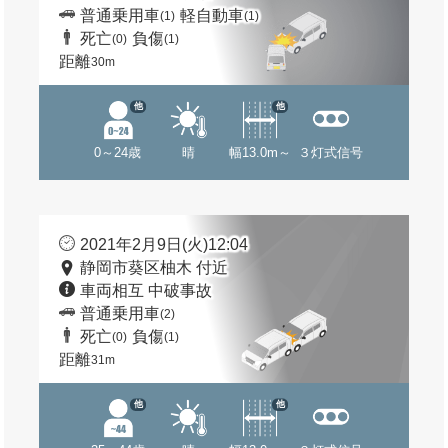
普通乗用車
軽自動車
(1)
(1)
死亡
負傷
(0)
(1)
距離
30m
他
他
0～24歳
晴
幅13.0m～
３灯式信号
2021年2月9日(火)12:04
静岡市葵区柚木 付近
車両相互 中破事故
普通乗用車
(2)
死亡
負傷
(0)
(1)
距離
31m
他
他