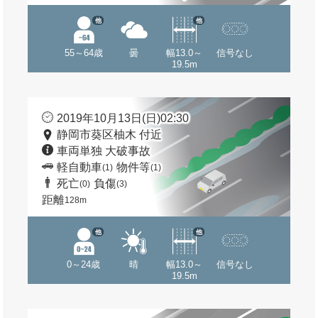
他
他
55～64歳
曇
幅13.0～
信号なし
19.5m
2019年10月13日(日)02:30
静岡市葵区柚木 付近
車両単独 大破事故
軽自動車
物件等
(1)
(1)
死亡
負傷
(0)
(3)
距離
128m
他
他
0～24歳
晴
幅13.0～
信号なし
19.5m