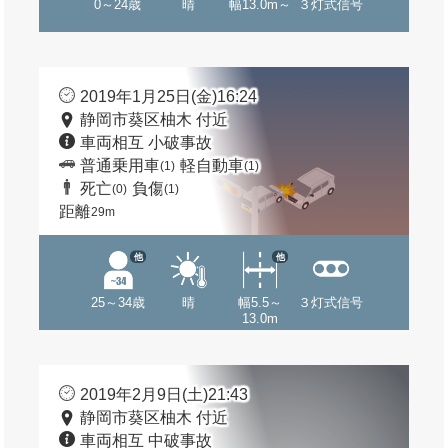
0～24歳
晴
幅13.0m～
３灯式信号
2019年1月25日(金)16:24
静岡市葵区柚木 付近
車両相互 小破事故
普通乗用車
軽自動車
(1)
(1)
死亡
負傷
(0)
(1)
距離
29m
他
他
25～34歳
晴
幅5.5～
３灯式信号
13.0m
2019年2月9日(土)21:43
静岡市葵区柚木 付近
車両相互 中破事故