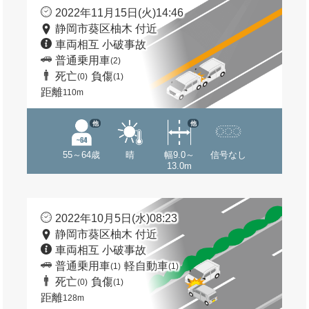
2022年11月15日(火)14:46
静岡市葵区柚木 付近
車両相互 小破事故
普通乗用車
(2)
死亡
負傷
(0)
(1)
距離
110m
他
他
55～64歳
晴
幅9.0～
信号なし
13.0m
2022年10月5日(水)08:23
静岡市葵区柚木 付近
車両相互 小破事故
普通乗用車
軽自動車
(1)
(1)
死亡
負傷
(0)
(1)
距離
128m