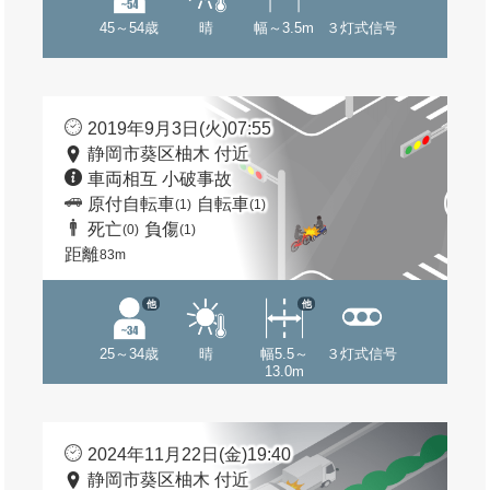
45～54歳
晴
幅～3.5m
３灯式信号
2019年9月3日(火)07:55
静岡市葵区柚木 付近
車両相互 小破事故
原付自転車
自転車
(1)
(1)
死亡
負傷
(0)
(1)
距離
83m
他
他
25～34歳
晴
幅5.5～
３灯式信号
13.0m
2024年11月22日(金)19:40
静岡市葵区柚木 付近