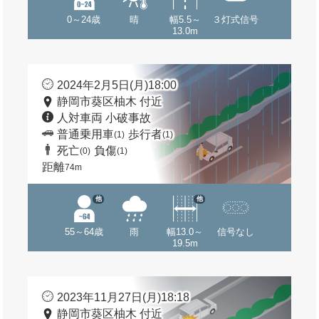
0～24歳
晴
幅5.5～
３灯式信号
13.0m
2024年2月5日(月)18:00
静岡市葵区柚木 付近
人対車両 小破事故
普通乗用車
歩行者
(1)
(1)
死亡
負傷
(0)
(1)
距離
74m
他
他
55～64歳
雨
幅13.0～
信号なし
19.5m
2023年11月27日(月)18:18
静岡市葵区柚木 付近