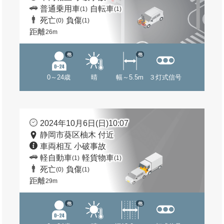
普通乗用車
自転車
(1)
(1)
死亡
負傷
(0)
(1)
距離
26m
他
他
0～24歳
晴
幅～5.5m
３灯式信号
2024年10月6日(日)10:07
静岡市葵区柚木 付近
車両相互 小破事故
軽自動車
軽貨物車
(1)
(1)
死亡
負傷
(0)
(1)
距離
29m
他
他