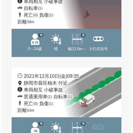
車両相互 小破事故
自転車
(1)
死亡
負傷
(0)
(1)
距離
58m
他
他
0～24歳
晴
幅13.0m～
３灯式信号
2021年12月10日(金)09:35
静岡市葵区柚木 付近
車両相互 小破事故
普通乗用車
自転車
(1)
(1)
死亡
負傷
(0)
(1)
距離
63m
他
他