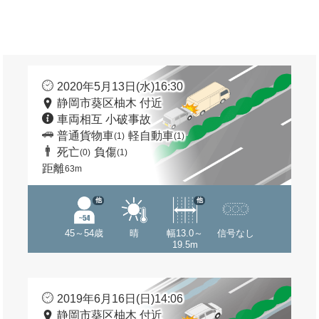
2020年5月13日(水)16:30
静岡市葵区柚木 付近
車両相互 小破事故
普通貨物車
軽自動車
(1)
(1)
死亡
負傷
(0)
(1)
距離
63m
他
他
45～54歳
晴
幅13.0～
信号なし
19.5m
2019年6月16日(日)14:06
静岡市葵区柚木 付近