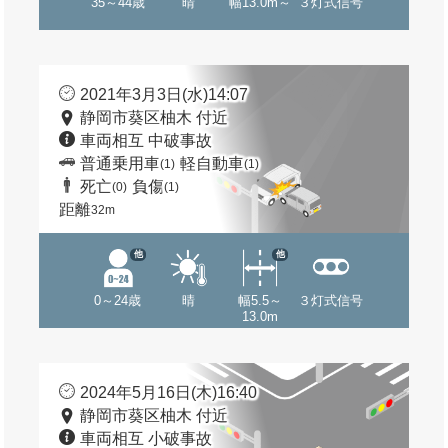
35～44歳
晴
幅13.0m～
３灯式信号
2021年3月3日(水)14:07
静岡市葵区柚木 付近
車両相互 中破事故
普通乗用車
軽自動車
(1)
(1)
死亡
負傷
(0)
(1)
距離
32m
他
他
0～24歳
晴
幅5.5～
３灯式信号
13.0m
2024年5月16日(木)16:40
静岡市葵区柚木 付近
車両相互 小破事故