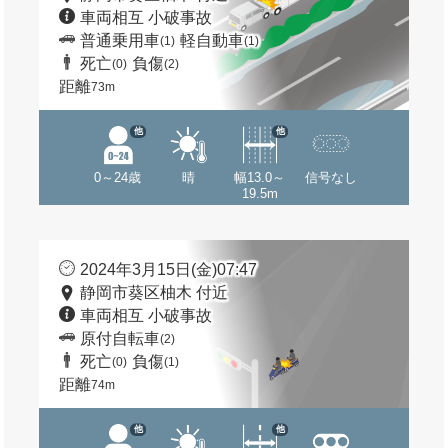
車両相互 小破事故
普通乗用車
軽自動車
(1)
(1)
死亡
負傷
(0)
(2)
距離
73m
他
他
0～24歳
晴
幅13.0～
信号なし
19.5m
2024年3月15日(金)07:47
静岡市葵区柚木 付近
車両相互 小破事故
原付自転車
(2)
死亡
負傷
(0)
(1)
距離
74m
他
他