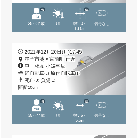
他
他
25～34歳
晴
幅9.0～
信号なし
13.0m
2021年12月20日(月)17:45
静岡市葵区宮前町 付近
車両相互 小破事故
軽自動車
原付自転車
(1)
(1)
死亡
負傷
(0)
(1)
距離
106m
他
他
35～44歳
晴
幅3.5～
信号なし
5.5m