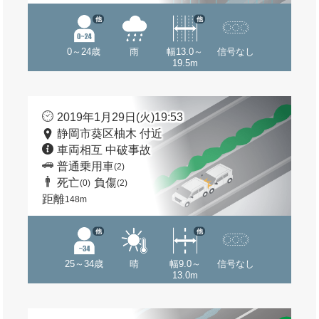
他
他
0～24歳
雨
幅13.0～
信号なし
19.5m
2019年1月29日(火)19:53
静岡市葵区柚木 付近
車両相互 中破事故
普通乗用車
(2)
死亡
負傷
(0)
(2)
距離
148m
他
他
25～34歳
晴
幅9.0～
信号なし
13.0m