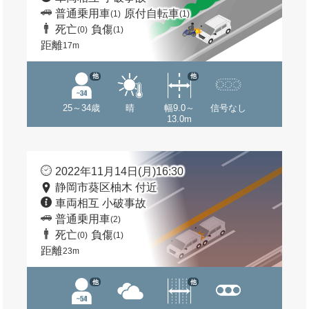
普通乗用車
原付自転車
(1)
(1)
死亡
負傷
(0)
(1)
距離
17m
他
他
25～34歳
晴
幅9.0～
信号なし
13.0m
2022年11月14日(月)16:30
静岡市葵区柚木 付近
車両相互 小破事故
普通乗用車
(2)
死亡
負傷
(0)
(1)
距離
23m
他
他