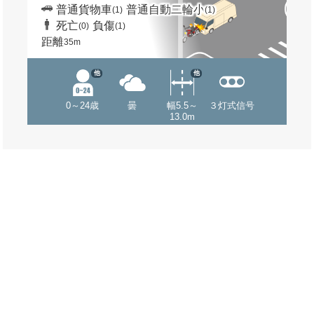
普通貨物車
普通自動二輪小
(1)
(1)
死亡
負傷
(0)
(1)
距離
35m
他
他
0～24歳
曇
幅5.5～
３灯式信号
13.0m