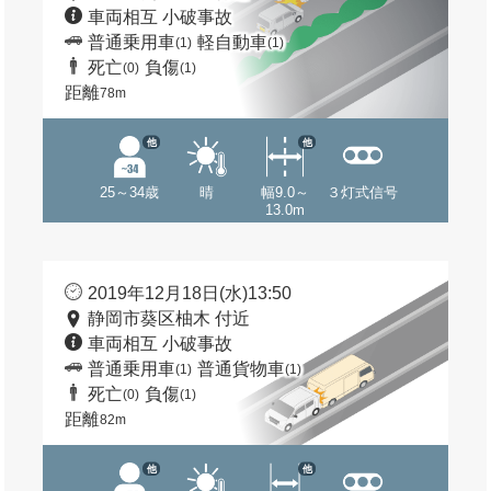
車両相互 小破事故
普通乗用車
軽自動車
(1)
(1)
死亡
負傷
(0)
(1)
距離
78m
他
他
25～34歳
晴
幅9.0～
３灯式信号
13.0m
2019年12月18日(水)13:50
静岡市葵区柚木 付近
車両相互 小破事故
普通乗用車
普通貨物車
(1)
(1)
死亡
負傷
(0)
(1)
距離
82m
他
他