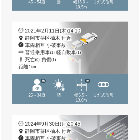
45～54歳
曇
幅13.0～
３灯式信号
19.5m
2021年2月11日(木)14:10
静岡市葵区柚木 付近
車両相互 小破事故
普通乗用車
軽自動車
(1)
(1)
死亡
負傷
(0)
(1)
距離
24m
他
他
25～34歳
晴
幅5.5～
３灯式信号
13.0m
2024年9月30日(月)20:45
静岡市葵区柚木 付近
車両相互 小破事故