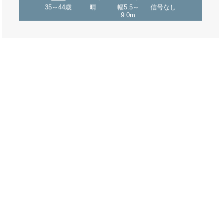
35～44歳
晴
幅5.5～
信号なし
9.0m