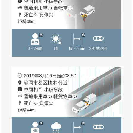
車両相互 小破事故
普通乗用車
自転車
(1)
(1)
死亡
負傷
(0)
(1)
距離
39m
他
他
0～24歳
晴
幅～5.5m
３灯式信号
2019年8月16日(金)08:57
静岡市葵区柚木 付近
車両相互 小破事故
普通乗用車
軽貨物車
(1)
(1)
死亡
負傷
(0)
(1)
距離
44m
他
他