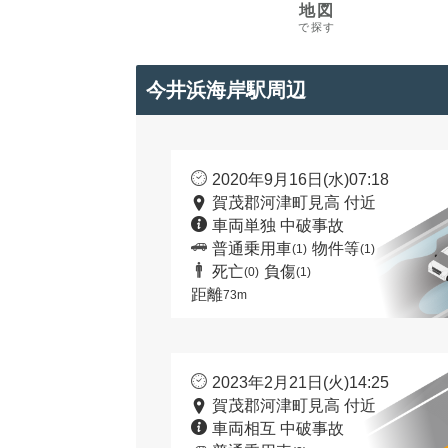
地図
で探す
今井浜海岸駅周辺
2020年9月16日(水)07:18
賀茂郡河津町見高 付近
車両単独 中破事故
普通乗用車
物件等
(1)
(1)
死亡
負傷
(0)
(1)
距離
73m
2023年2月21日(火)14:25
賀茂郡河津町見高 付近
車両相互 中破事故