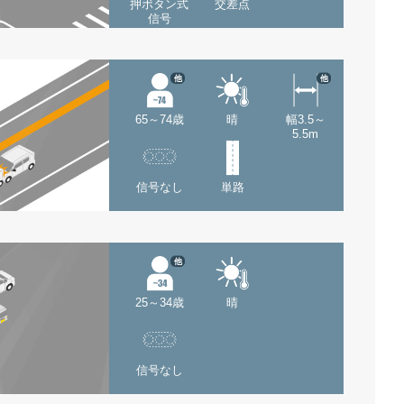
押ボタン式
交差点
信号
他
他
65～74歳
晴
幅3.5～
5.5m
信号なし
単路
他
25～34歳
晴
信号なし