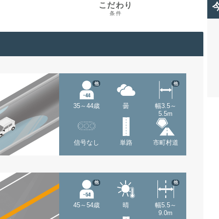
こだわり
条件
他
他
35～44歳
曇
幅3.5～
5.5m
信号なし
単路
市町村道
他
他
45～54歳
晴
幅5.5～
9.0m