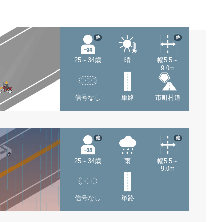
他
他
25～34歳
晴
幅5.5～
9.0m
信号なし
単路
市町村道
他
他
25～34歳
雨
幅5.5～
9.0m
信号なし
単路