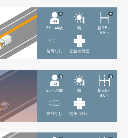
他
他
35～44歳
晴
幅3.5～
5.5m
信号なし
交差点付近
他
他
25～34歳
晴
幅5.5～
9.0m
信号なし
交差点付近