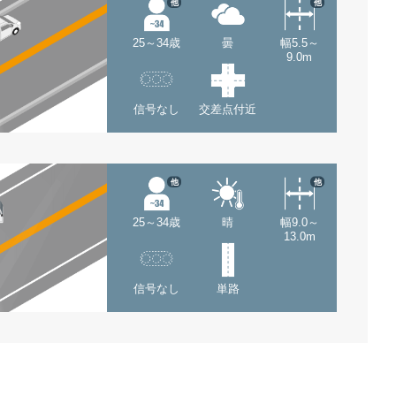
他
他
25～34歳
曇
幅5.5～
9.0m
信号なし
交差点付近
他
他
25～34歳
晴
幅9.0～
13.0m
信号なし
単路