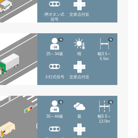
押ボタン式
交差点付近
信号
他
他
25～34歳
晴
幅3.5～
5.5m
３灯式信号
交差点付近
他
他
35～44歳
曇
幅5.5～
13.0m