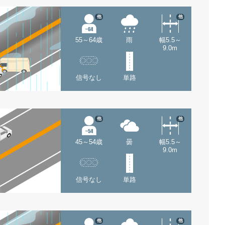
他
他
55～64歳
雨
幅5.5～
9.0m
信号なし
単路
他
他
45～54歳
曇
幅5.5～
9.0m
信号なし
単路
他
他