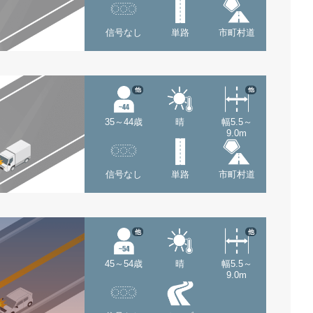
信号なし
単路
市町村道
他
他
35～44歳
晴
幅5.5～
9.0m
信号なし
単路
市町村道
他
他
45～54歳
晴
幅5.5～
9.0m