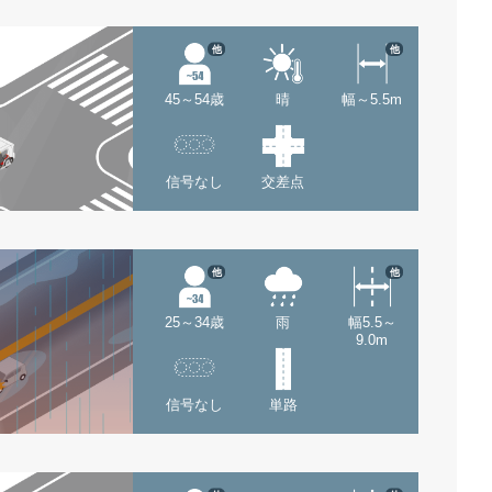
他
他
45～54歳
晴
幅～5.5m
信号なし
交差点
他
他
25～34歳
雨
幅5.5～
9.0m
信号なし
単路