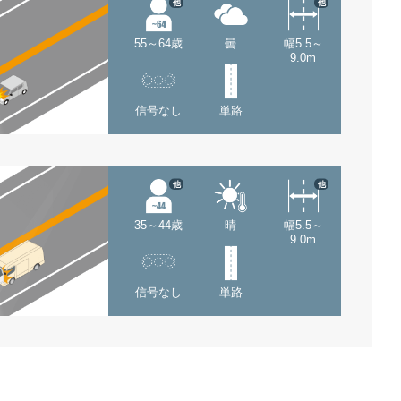
他
他
55～64歳
曇
幅5.5～
9.0m
信号なし
単路
他
他
35～44歳
晴
幅5.5～
9.0m
信号なし
単路