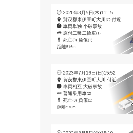
2020年3月5日(木)11:15
賀茂郡東伊豆町大川の 付近
車両単独 小破事故
原付二種二輪車
(1)
死亡
負傷
(0)
(1)
距離
516m
2023年7月16日(日)15:52
賀茂郡東伊豆町大川 付近
車両相互 大破事故
普通乗用車
(2)
死亡
負傷
(0)
(1)
距離
570m