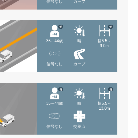
信号なし
カーブ
他
他
35～44歳
晴
幅5.5～
9.0m
信号なし
カーブ
他
他
35～44歳
晴
幅5.5～
13.0m
信号なし
交差点