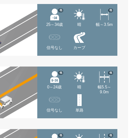
他
他
25～34歳
晴
幅～3.5m
信号なし
カーブ
他
他
0～24歳
晴
幅5.5～
9.0m
信号なし
単路
他
他