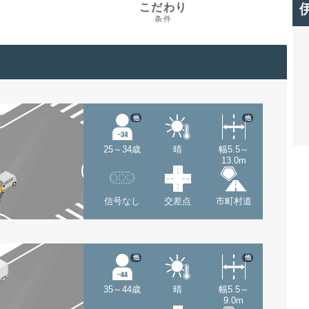
こだわり
条件
他
他
25～34歳
晴
幅5.5～
13.0m
信号なし
交差点
市町村道
他
他
35～44歳
晴
幅5.5～
9.0m