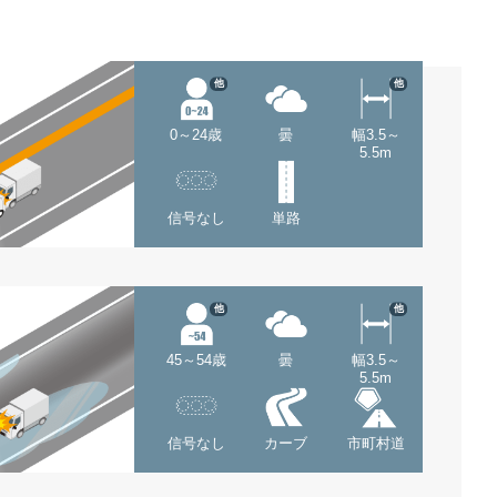
他
他
0～24歳
曇
幅3.5～
5.5m
信号なし
単路
他
他
45～54歳
曇
幅3.5～
5.5m
信号なし
カーブ
市町村道