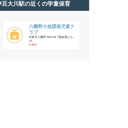
伊豆大川駅の近くの学童保育
八幡野小放課後児童ク
ラブ
伊東市八幡野 989-89 ｢鎌倉屋ビル」
1F
4.4km