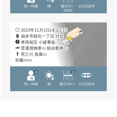
35～44歳
晴
幅13.0～
３灯式信号
19.5m
2023年11月1日(水)11:15
福井市順化一丁目 付近
車両相互 小破事故
普通貨物車
軽自動車
(1)
(1)
死亡
負傷
(0)
(1)
距離
281m
他
他
25～34歳
晴
幅13.0m～
３灯式信号