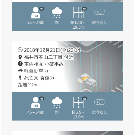
他
他
25～34歳
雨
幅13.0～
信号なし
19.5m
2018年12月21日(金)22:14
福井市春山二丁目 付近
車両相互 小破事故
軽自動車
(2)
死亡
負傷
(0)
(2)
距離
292m
他
他
45～54歳
雨
幅5.5～
信号なし
13.0m