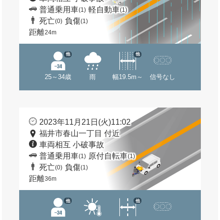
普通乗用車
軽自動車
(1)
(1)
死亡
負傷
(0)
(1)
距離
24m
他
他
25～34歳
雨
幅19.5m～
信号なし
2023年11月21日(火)11:02
福井市春山一丁目 付近
車両相互 小破事故
普通乗用車
原付自転車
(1)
(1)
死亡
負傷
(0)
(1)
距離
36m
他
他