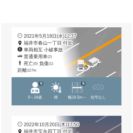
2021年5月19日(水)12:37
福井市春山一丁目 付近
車両相互 小破事故
普通乗用車
(2)
死亡
負傷
(0)
(1)
距離
227m
他
他
0～24歳
晴
幅19.5m～
信号なし
2022年10月20日(木)17:50
福井市宝永四丁目 付近