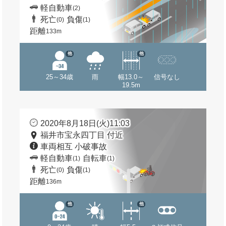
軽自動車
(2)
死亡
負傷
(0)
(1)
距離
133m
他
他
25～34歳
雨
幅13.0～
信号なし
19.5m
2020年8月18日(火)11:03
福井市宝永四丁目 付近
車両相互 小破事故
軽自動車
自転車
(1)
(1)
死亡
負傷
(0)
(1)
距離
136m
他
他