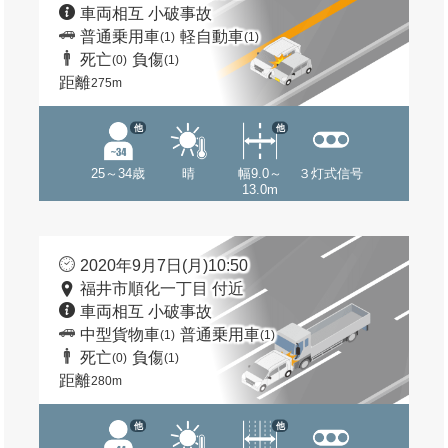
車両相互 小破事故
普通乗用車
軽自動車
(1)
(1)
死亡
負傷
(0)
(1)
距離
275m
他
他
25～34歳
晴
幅9.0～
３灯式信号
13.0m
2020年9月7日(月)10:50
福井市順化一丁目 付近
車両相互 小破事故
中型貨物車
普通乗用車
(1)
(1)
死亡
負傷
(0)
(1)
距離
280m
他
他