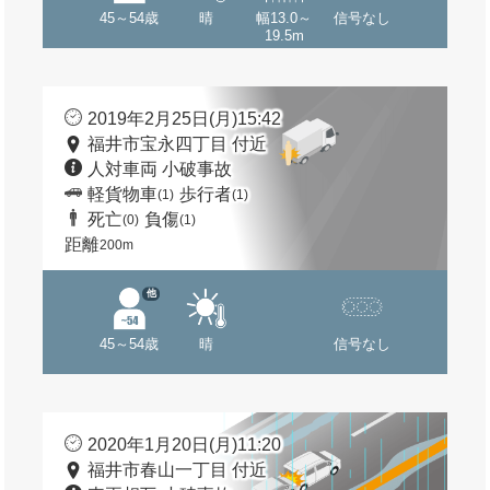
45～54歳
晴
幅13.0～
信号なし
19.5m
2019年2月25日(月)15:42
福井市宝永四丁目 付近
人対車両 小破事故
軽貨物車
歩行者
(1)
(1)
死亡
負傷
(0)
(1)
距離
200m
他
45～54歳
晴
信号なし
2020年1月20日(月)11:20
福井市春山一丁目 付近