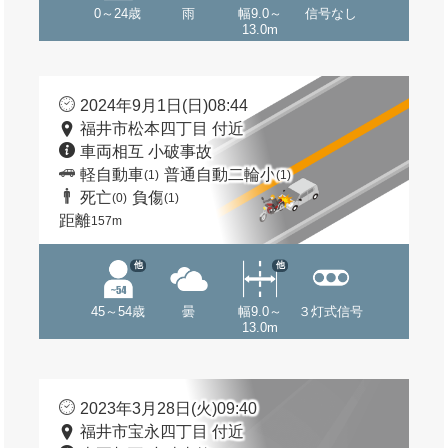
0～24歳
雨
幅9.0～
信号なし
13.0m
2024年9月1日(日)08:44
福井市松本四丁目 付近
車両相互 小破事故
軽自動車
普通自動二輪小
(1)
(1)
死亡
負傷
(0)
(1)
距離
157m
他
他
45～54歳
曇
幅9.0～
３灯式信号
13.0m
2023年3月28日(火)09:40
福井市宝永四丁目 付近