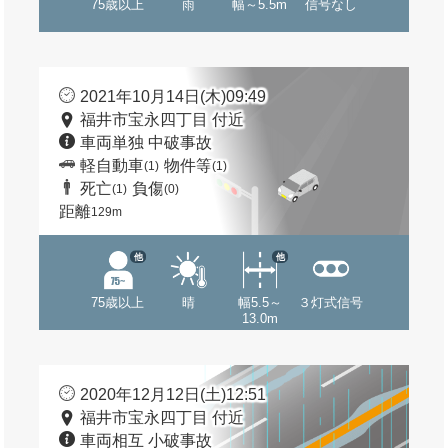
75歳以上
雨
幅～5.5m
信号なし
2021年10月14日(木)09:49
福井市宝永四丁目 付近
車両単独 中破事故
軽自動車
物件等
(1)
(1)
死亡
負傷
(1)
(0)
距離
129m
他
他
75歳以上
晴
幅5.5～
３灯式信号
13.0m
2020年12月12日(土)12:51
福井市宝永四丁目 付近
車両相互 小破事故