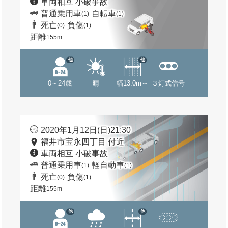
車両相互 小破事故
普通乗用車
自転車
(1)
(1)
死亡
負傷
(0)
(1)
距離
155m
他
他
0～24歳
晴
幅13.0m～
３灯式信号
2020年1月12日(日)21:30
福井市宝永四丁目 付近
車両相互 小破事故
普通乗用車
軽自動車
(1)
(1)
死亡
負傷
(0)
(1)
距離
155m
他
他