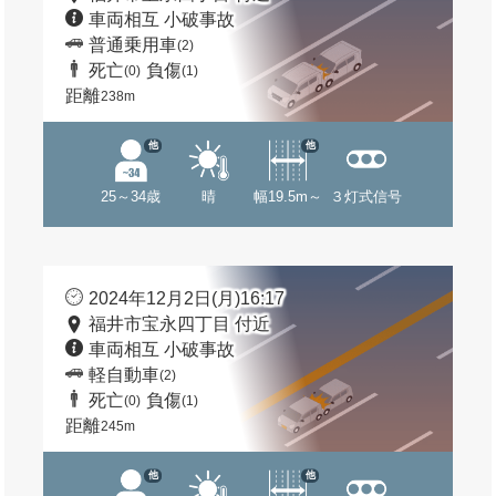
車両相互 小破事故
普通乗用車
(2)
死亡
負傷
(0)
(1)
距離
238m
他
他
25～34歳
晴
幅19.5m～
３灯式信号
2024年12月2日(月)16:17
福井市宝永四丁目 付近
車両相互 小破事故
軽自動車
(2)
死亡
負傷
(0)
(1)
距離
245m
他
他