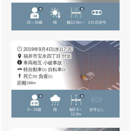
他
他
25～34歳
晴
幅13.0m～
３灯式信号
2019年9月4日(水)17:30
福井市宝永四丁目 付近
車両相互 小破事故
軽自動車
自転車
(1)
(1)
死亡
負傷
(0)
(1)
距離
288m
他
他
0～24歳
雨
幅5.5～
信号なし
13.0m