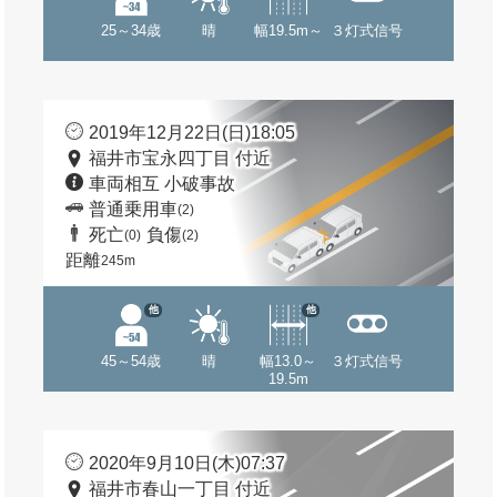
25～34歳
晴
幅19.5m～
３灯式信号
2019年12月22日(日)18:05
福井市宝永四丁目 付近
車両相互 小破事故
普通乗用車
(2)
死亡
負傷
(0)
(2)
距離
245m
他
他
45～54歳
晴
幅13.0～
３灯式信号
19.5m
2020年9月10日(木)07:37
福井市春山一丁目 付近