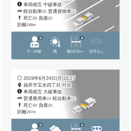
車両相互 中破事故
軽自動車
普通貨物車
(2)
(1)
死亡
負傷
(0)
(2)
距離
248m
他
他
0～24歳
晴
幅19.5m～
信号なし
2019年6月24日(月)16:27
福井市宝永四丁目 付近
車両相互 大破事故
普通乗用車
軽自動車
(1)
(1)
死亡
負傷
(0)
(3)
距離
267m
他
他