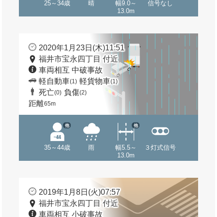
25～34歳
晴
幅9.0～
信号なし
13.0m
2020年1月23日(木)11:51
福井市宝永四丁目 付近
車両相互 中破事故
軽自動車
軽貨物車
(1)
(1)
死亡
負傷
(0)
(2)
距離
65m
他
他
35～44歳
雨
幅5.5～
３灯式信号
13.0m
2019年1月8日(火)07:57
福井市宝永四丁目 付近
車両相互 小破事故