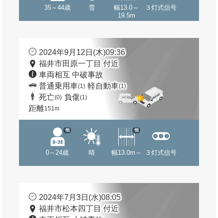
35～44歳
雪
幅13.0～
３灯式信号
19.5m
2024年9月12日(木)09:36
福井市田原一丁目 付近
車両相互 中破事故
普通乗用車
軽自動車
(1)
(1)
死亡
負傷
(0)
(1)
距離
151m
他
他
0～24歳
晴
幅13.0m～
３灯式信号
2024年7月3日(水)08:05
福井市松本四丁目 付近