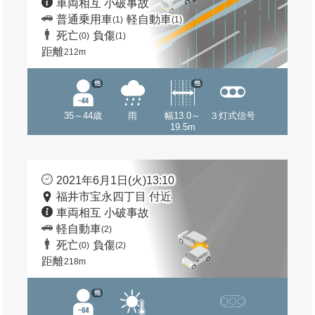
車両相互 小破事故
普通乗用車
軽自動車
(1)
(1)
死亡
負傷
(0)
(1)
距離
212m
他
他
35～44歳
雨
幅13.0～
３灯式信号
19.5m
2021年6月1日(火)13:10
福井市宝永四丁目 付近
車両相互 小破事故
軽自動車
(2)
死亡
負傷
(0)
(2)
距離
218m
他