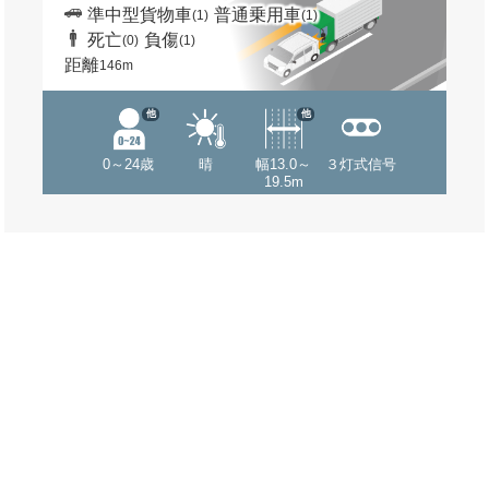
準中型貨物車
普通乗用車
(1)
(1)
死亡
負傷
(0)
(1)
距離
146m
他
他
0～24歳
晴
幅13.0～
３灯式信号
19.5m