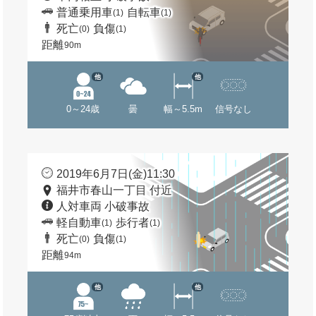
普通乗用車
自転車
(1)
(1)
死亡
負傷
(0)
(1)
距離
90m
他
他
0～24歳
曇
幅～5.5m
信号なし
2019年6月7日(金)11:30
福井市春山一丁目 付近
人対車両 小破事故
軽自動車
歩行者
(1)
(1)
死亡
負傷
(0)
(1)
距離
94m
他
他