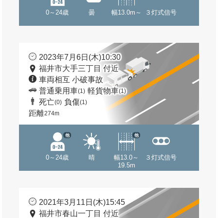
0～24歳
曇
幅13.0m～
３灯式信号
2023年7月6日(木)10:30
福井市大手三丁目 付近
車両相互 小破事故
普通乗用車
軽貨物車
(1)
(1)
死亡
負傷
(0)
(1)
距離
274m
他
他
0～24歳
晴
幅13.0～
３灯式信号
19.5m
2021年3月11日(木)15:45
福井市春山一丁目 付近