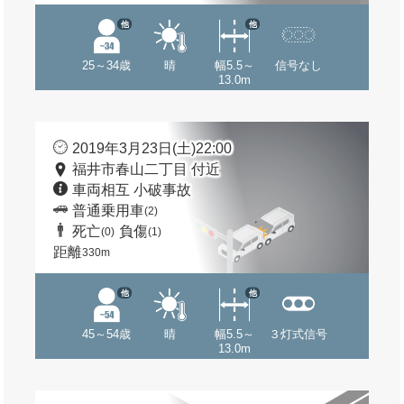
他
他
25～34歳
晴
幅5.5～
信号なし
13.0m
2019年3月23日(土)22:00
福井市春山二丁目 付近
車両相互 小破事故
普通乗用車
(2)
死亡
負傷
(0)
(1)
距離
330m
他
他
45～54歳
晴
幅5.5～
３灯式信号
13.0m