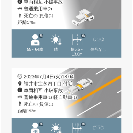
車両相互 小破事故
普通乗用車
(2)
死亡
負傷
(0)
(1)
距離
179m
他
他
55～64歳
晴
幅5.5～
信号なし
13.0m
2023年7月4日(火)18:04
福井市宝永四丁目 付近
車両相互 小破事故
普通乗用車
軽自動車
(1)
(1)
死亡
負傷
(0)
(1)
距離
193m
他
他