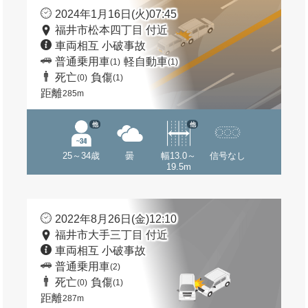
2024年1月16日(火)07:45
福井市松本四丁目 付近
車両相互 小破事故
普通乗用車
軽自動車
(1)
(1)
死亡
負傷
(0)
(1)
距離
285m
他
他
25～34歳
曇
幅13.0～
信号なし
19.5m
2022年8月26日(金)12:10
福井市大手三丁目 付近
車両相互 小破事故
普通乗用車
(2)
死亡
負傷
(0)
(1)
距離
287m