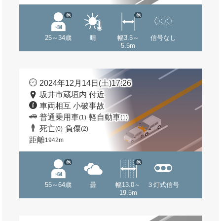
他
他
25～34歳
晴
幅3.5～
信号なし
5.5m
2024年12月14日(土)17:26
坂井市蔵垣内 付近
車両相互 小破事故
普通乗用車
軽自動車
(1)
(1)
死亡
負傷
(0)
(2)
距離
1942m
他
他
55～64歳
曇
幅13.0～
３灯式信号
19.5m