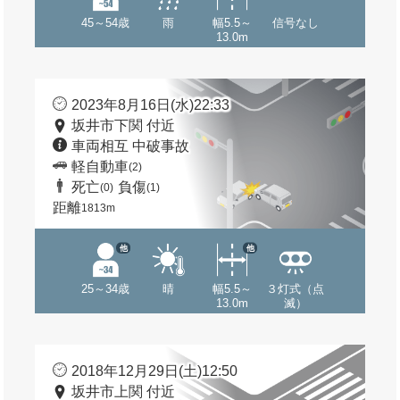
45～54歳
雨
幅5.5～
信号なし
13.0m
2023年8月16日(水)22:33
坂井市下関 付近
車両相互 中破事故
軽自動車
(2)
死亡
負傷
(0)
(1)
距離
1813m
他
他
25～34歳
晴
幅5.5～
３灯式（点
13.0m
滅）
2018年12月29日(土)12:50
坂井市上関 付近