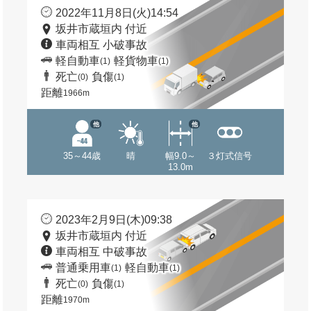
2022年11月8日(火)14:54
坂井市蔵垣内 付近
車両相互 小破事故
軽自動車
軽貨物車
(1)
(1)
死亡
負傷
(0)
(1)
距離
1966m
他
他
35～44歳
晴
幅9.0～
３灯式信号
13.0m
2023年2月9日(木)09:38
坂井市蔵垣内 付近
車両相互 中破事故
普通乗用車
軽自動車
(1)
(1)
死亡
負傷
(0)
(1)
距離
1970m