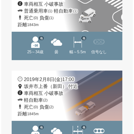
車両相互 小破事故
普通乗用車
軽自動車
(1)
(1)
死亡
負傷
(0)
(1)
距離
1843m
他
他
25～34歳
曇
幅～5.5m
信号なし
2019年2月8日(金)17:00
坂井市上番（新田） 付近
車両相互 小破事故
軽自動車
(2)
死亡
負傷
(0)
(2)
距離
1845m
他
他