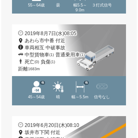
55～64歳
曇
幅5.5～
３灯式信号
9.0m
2019年8月7日(水)08:05
あわら市中番 付近
車両相互 中破事故
中型貨物車
普通乗用車
(1)
(1)
死亡
負傷
(0)
(1)
距離
1683m
他
他
45～54歳
晴
幅～5.5m
信号なし
2019年6月20日(木)08:10
坂井市下関 付近