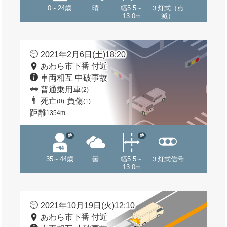
0～24歳
晴
幅5.5～
３灯式（点
13.0m
滅）
2021年2月6日(土)18:20
あわら市下番 付近
車両相互 中破事故
普通乗用車
(2)
死亡
負傷
(0)
(1)
距離
1354m
他
他
35～44歳
曇
幅5.5～
３灯式信号
13.0m
2021年10月19日(火)12:10
あわら市下番 付近