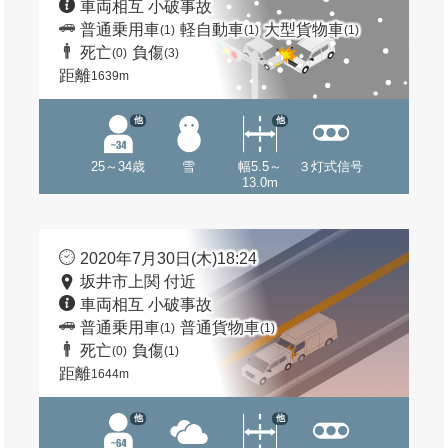
車両相互 小破事故
普通乗用車
軽自動車
大型貨物車
(1)
(1)
(1)
死亡
負傷
(0)
(3)
距離
1639m
他
他
25～34歳
雪
幅5.5～
３灯式信号
13.0m
2020年7月30日(木)18:24
坂井市上関 付近
車両相互 小破事故
普通乗用車
普通貨物車
(1)
(1)
死亡
負傷
(0)
(1)
距離
1644m
他
他