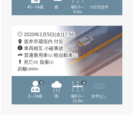
45～54歳
曇
幅5.5～
３灯式信号
9.0m
2020年2月5日(水)17:56
坂井市蔵垣内 付近
車両相互 小破事故
普通乗用車
軽自動車
(1)
(1)
死亡
負傷
(0)
(1)
距離
1868m
他
他
0～24歳
雨
幅9.0～
信号なし
13.0m