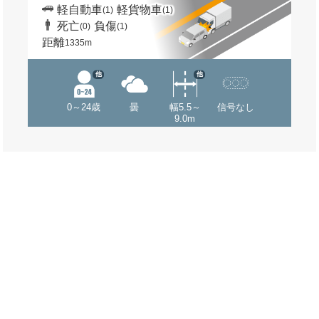
軽自動車
軽貨物車
(1)
(1)
死亡
負傷
(0)
(1)
距離
1335m
他
他
0～24歳
曇
幅5.5～
信号なし
9.0m