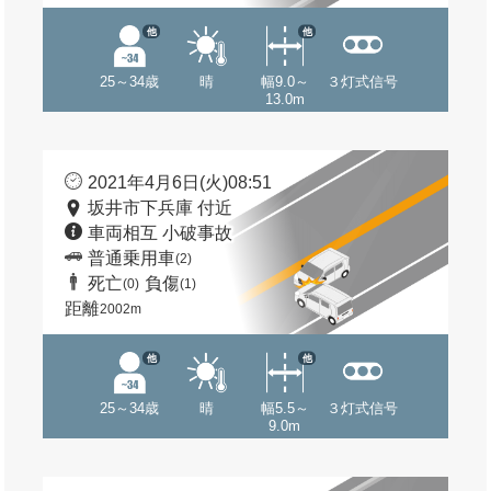
他
他
25～34歳
晴
幅9.0～
３灯式信号
13.0m
2021年4月6日(火)08:51
坂井市下兵庫 付近
車両相互 小破事故
普通乗用車
(2)
死亡
負傷
(0)
(1)
距離
2002m
他
他
25～34歳
晴
幅5.5～
３灯式信号
9.0m