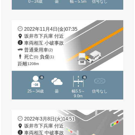
0～24歳
曇
幅～5.5m
信号なし
2022年11月4日(金)07:35
坂井市下兵庫 付近
車両相互 小破事故
普通乗用車
(2)
死亡
負傷
(0)
(1)
距離
1208m
他
他
25～34歳
曇
幅5.5～
信号なし
9.0m
2022年3月8日(火)14:51
坂井市下兵庫 付近
車両相互 中破事故