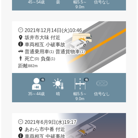
45～54歳
曇
幅5.5～
信号なし
9.0m
2021年12月14日(火)10:46
坂井市大味 付近
車両相互 小破事故
普通乗用車
普通貨物車
(1)
(1)
死亡
負傷
(0)
(1)
距離
882m
他
他
35～44歳
晴
幅5.5～
信号なし
9.0m
2021年6月9日(水)19:17
あわら市中番 付近
車両相互 中破事故