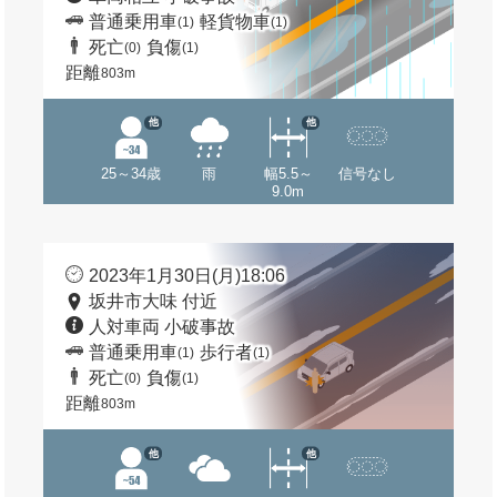
普通乗用車
軽貨物車
(1)
(1)
死亡
負傷
(0)
(1)
距離
803m
他
他
25～34歳
雨
幅5.5～
信号なし
9.0m
2023年1月30日(月)18:06
坂井市大味 付近
人対車両 小破事故
普通乗用車
歩行者
(1)
(1)
死亡
負傷
(0)
(1)
距離
803m
他
他