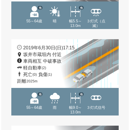
他
他
55～64歳
晴
幅5.5～
３灯式（点
13.0m
滅）
2019年6月30日(日)17:15
坂井市蔵垣内 付近
車両相互 中破事故
軽自動車
(2)
死亡
負傷
(0)
(1)
距離
2025m
他
他
55～64歳
雨
幅9.0～
３灯式信号
13.0m