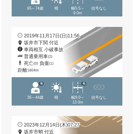
65～74歳
晴
幅5.5～
信号なし
9.0m
2019年11月17日(日)11:56
坂井市下関 付近
車両相互 小破事故
普通乗用車
(2)
死亡
負傷
(0)
(1)
距離
1804m
他
他
35～44歳
晴
幅9.0～
信号なし
13.0m
2023年12月14日(木)07:27
坂井市蛸 付近