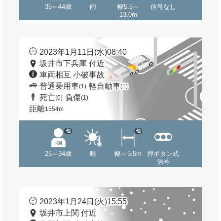
35～44歳
雨
幅5.5～
信号なし
13.0m
2023年1月11日(水)08:40
坂井市下兵庫 付近
車両相互 小破事故
普通乗用車
軽自動車
(1)
(1)
死亡
負傷
(0)
(1)
距離
1554m
他
他
25～34歳
晴
幅～5.5m
押ボタン式
信号
2023年1月24日(火)15:55
坂井市上関 付近