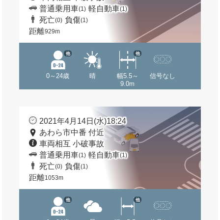
普通乗用車
軽自動車
(1)
(1)
死亡
負傷
(0)
(1)
距離
929m
他
他
0～24歳
晴
幅5.5～
信号なし
9.0m
2021年4月14日(水)18:24
あわら市中番 付近
車両相互 小破事故
普通乗用車
軽自動車
(1)
(1)
死亡
負傷
(0)
(1)
距離
1053m
他
他