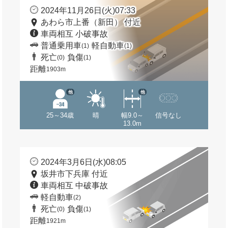
2024年11月26日(火)07:33
あわら市上番（新田） 付近
車両相互 小破事故
普通乗用車
軽自動車
(1)
(1)
死亡
負傷
(0)
(1)
距離
1903m
他
他
25～34歳
晴
幅9.0～
信号なし
13.0m
2024年3月6日(水)08:05
坂井市下兵庫 付近
車両相互 中破事故
軽自動車
(2)
死亡
負傷
(0)
(1)
距離
1921m