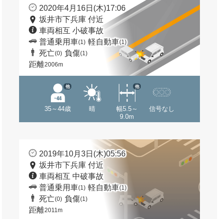
2020年4月16日(木)17:06
坂井市下兵庫 付近
車両相互 小破事故
普通乗用車
軽自動車
(1)
(1)
死亡
負傷
(0)
(1)
距離
2006m
他
他
35～44歳
晴
幅5.5～
信号なし
9.0m
2019年10月3日(木)05:56
坂井市下兵庫 付近
車両相互 中破事故
普通乗用車
軽自動車
(1)
(1)
死亡
負傷
(0)
(1)
距離
2011m