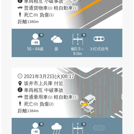
車両相互 小破事故
普通貨物車
軽自動車
(1)
(1)
死亡
負傷
(0)
(1)
距離
1380m
他
他
55～64歳
曇
幅5.5～
３灯式信号
9.0m
2021年3月2日(火)08:17
坂井市上兵庫 付近
車両相互 中破事故
普通乗用車
軽自動車
(1)
(1)
死亡
負傷
(0)
(2)
距離
1384m
他
他