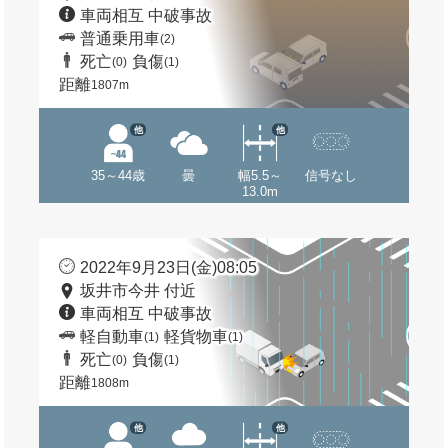
車両相互 中破事故
普通乗用車
(2)
死亡
負傷
(0)
(1)
距離
1807m
他
他
35～44歳
曇
幅5.5～
信号なし
13.0m
2022年9月23日(金)08:05
坂井市今井 付近
車両相互 中破事故
軽自動車
軽貨物車
(1)
(1)
死亡
負傷
(0)
(1)
距離
1808m
他
他