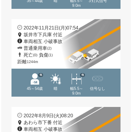
35～44歳
晴
幅5.5～
３灯式信号
9.0m
2022年11月21日(月)07:54
坂井市下兵庫 付近
車両相互 小破事故
普通乗用車
(2)
死亡
負傷
(0)
(1)
距離
1244m
他
他
45～54歳
晴
幅5.5～
信号なし
9.0m
2022年8月9日(火)08:20
あわら市下番 付近
車両相互 小破事故