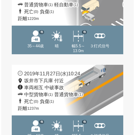
普通貨物車
軽自動車
(1)
(1)
死亡
負傷
(0)
(1)
距離
1220m
他
他
35～44歳
晴
幅5.5～
３灯式信号
13.0m
2019年11月27日(水)10:24
坂井市下兵庫 付近
車両相互 中破事故
中型貨物車
普通貨物車
(1)
(1)
死亡
負傷
(0)
(1)
距離
1237m
他
他