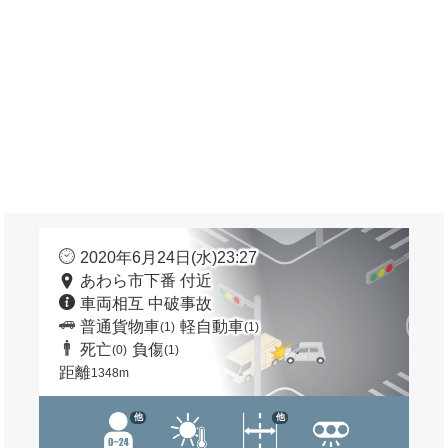
2020年6月24日(水)23:27
あわら市下番 付近
車両相互 中破事故
普通貨物車
軽自動車
(1)
(1)
死亡
負傷
(0)
(1)
距離
1348m
他
他