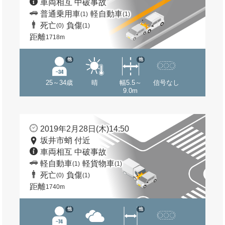
車両相互 中破事故
普通乗用車
軽自動車
(1)
(1)
死亡
負傷
(0)
(1)
距離
1718m
他
他
25～34歳
晴
幅5.5～
信号なし
9.0m
2019年2月28日(木)14:50
坂井市蛸 付近
車両相互 中破事故
軽自動車
軽貨物車
(1)
(1)
死亡
負傷
(0)
(1)
距離
1740m
他
他