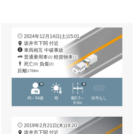
2024年12月14日(土)15:01
坂井市下関 付近
車両相互 中破事故
普通乗用車
軽貨物車
(2)
(1)
死亡
負傷
(0)
(2)
距離
1768m
他
他
45～54歳
晴
幅5.5～
信号なし
9.0m
2019年2月21日(木)19:20
坂井市下関 付近