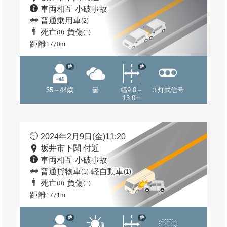
車両相互 小破事故
普通乗用車
(2)
死亡
負傷
(0)
(1)
距離
1770m
他
他
35～44歳
曇
幅9.0～
３灯式信号
13.0m
2024年2月9日(金)11:20
坂井市下関 付近
車両相互 小破事故
普通貨物車
軽自動車
(1)
(1)
死亡
負傷
(0)
(1)
距離
1771m
他
他