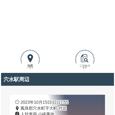
地図
こだわり
で探す
条件
穴水駅周辺
2023年10月15日(日)17:55
鳳珠郡穴水町字大町 付近
人対車両 小破事故