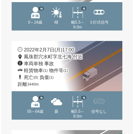
他
他
0～24歳
晴
幅5.5～
３灯式信号
9.0m
2022年2月7日(月)17:00
鳳珠郡穴水町字北七海 付近
車両単独 事故
軽貨物車
物件等
(1)
(1)
死亡
負傷
(0)
(1)
距離
3440m
他
他
55～64歳
曇
幅5.5～
信号なし
9.0m