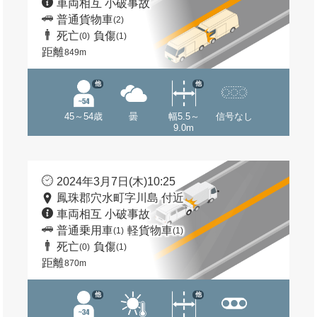
車両相互 小破事故
普通貨物車
(2)
死亡
負傷
(0)
(1)
距離
849m
他
他
45～54歳
曇
幅5.5～
信号なし
9.0m
2024年3月7日(木)10:25
鳳珠郡穴水町字川島 付近
車両相互 小破事故
普通乗用車
軽貨物車
(1)
(1)
死亡
負傷
(0)
(1)
距離
870m
他
他