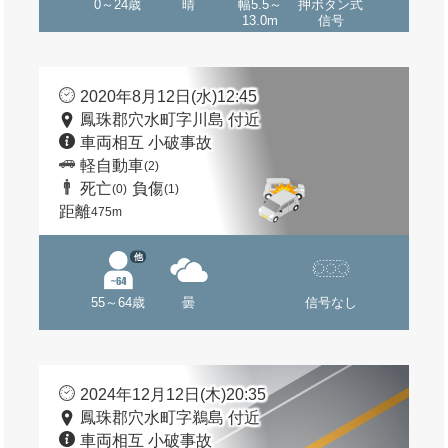
0～24歳
晴
幅5.5～
押ボタン式
13.0m
信号
2020年8月12日(水)12:45
鳳珠郡穴水町字川島 付近
車両相互 小破事故
軽自動車
(2)
死亡
負傷
(0)
(1)
距離
475m
他
55～64歳
曇
信号なし
2024年12月12日(木)20:35
鳳珠郡穴水町字鵜島 付近
車両相互 小破事故