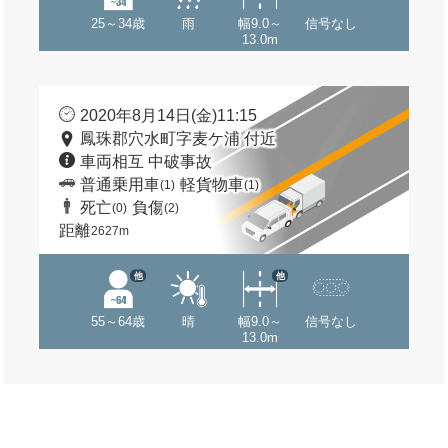
25～34歳
雨
幅9.0～
信号なし
13.0m
2020年8月14日(金)11:15
鳳珠郡穴水町字麦ケ浦 付近
車両相互 中破事故
普通乗用車
軽貨物車
(1)
(1)
死亡
負傷
(0)
(2)
距離
2627m
他
他
55～64歳
晴
幅9.0～
信号なし
13.0m