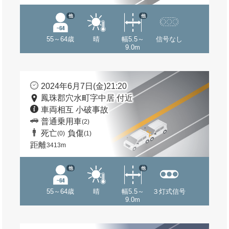
他
他
55～64歳
晴
幅5.5～
信号なし
9.0m
2024年6月7日(金)21:20
鳳珠郡穴水町字中居 付近
車両相互 小破事故
普通乗用車
(2)
死亡
負傷
(0)
(1)
距離
3413m
他
他
55～64歳
晴
幅5.5～
３灯式信号
9.0m