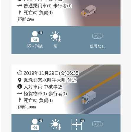
普通乗用車
歩行者
(1)
(1)
死亡
負傷
(0)
(1)
距離
29m
他
65～74歳
晴
信号なし
2019年11月29日(金)06:35
鳳珠郡穴水町字大町 付近
人対車両 中破事故
軽貨物車
歩行者
(1)
(1)
死亡
負傷
(0)
(1)
距離
108m
他
他