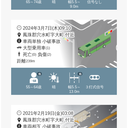
65～74歳
晴
幅5.5～
信号なし
9.0m
2024年3月7日(木)09:10
鳳珠郡穴水町字大町 付近
車両単独 小破事故
大型乗用車
(1)
死亡
負傷
(0)
(2)
距離
239m
他
他
55～64歳
晴
幅5.5～
３灯式信号
13.0m
2021年2月19日(金)03:08
鳳珠郡穴水町字大町 付近
車両相互 小破事故