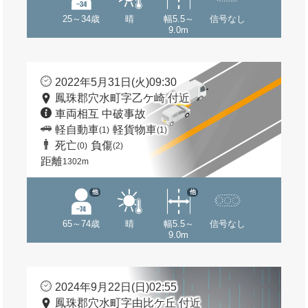
25～34歳
晴
幅5.5～
信号なし
9.0m
2022年5月31日(火)09:30
鳳珠郡穴水町字乙ケ崎 付近
車両相互 中破事故
軽自動車
軽貨物車
(1)
(1)
死亡
負傷
(0)
(2)
距離
1302m
他
他
65～74歳
晴
幅5.5～
信号なし
9.0m
2024年9月22日(日)02:55
鳳珠郡穴水町字由比ケ丘 付近