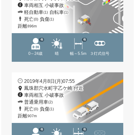
車両相互 小破事故
軽自動車
自転車
(1)
(1)
死亡
負傷
(0)
(1)
距離
896m
他
他
0～24歳
晴
幅～5.5m
３灯式信号
2019年4月8日(月)07:55
鳳珠郡穴水町字乙ケ崎 付近
車両相互 小破事故
普通乗用車
(2)
死亡
負傷
(0)
(1)
距離
907m
他
他