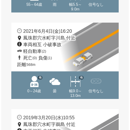
55～64歳
雨
幅5.5～
信号なし
9.0m
2021年6月4日(金)16:20
鳳珠郡穴水町字川島 付近
車両相互 小破事故
軽自動車
(2)
死亡
負傷
(0)
(1)
距離
568m
他
他
0～24歳
曇
幅9.0～
信号なし
13.0m
2019年3月20日(水)10:55
鳳珠郡穴水町字鵜島 付近