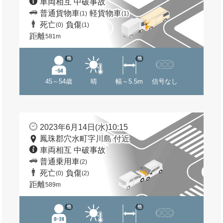
車両相互 中破事故
普通貨物車
軽貨物車
(1)
(1)
死亡
負傷
(0)
(1)
距離
581m
他
他
45～54歳
晴
幅～5.5m
信号なし
2023年6月14日(水)10:15
鳳珠郡穴水町字川島 付近
車両相互 中破事故
普通乗用車
(2)
死亡
負傷
(0)
(2)
距離
589m
他
他