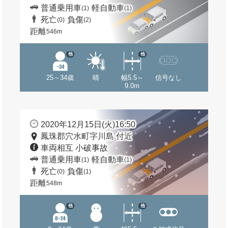
普通乗用車
軽自動車
(1)
(1)
死亡
負傷
(0)
(2)
距離
546m
他
他
25～34歳
晴
幅5.5～
信号なし
9.0m
2020年12月15日(火)16:50
鳳珠郡穴水町字川島 付近
車両相互 小破事故
普通乗用車
軽自動車
(1)
(1)
死亡
負傷
(0)
(1)
距離
548m
他
他