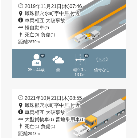
2019年11月21日(木)07:46
鳳珠郡穴水町字中居 付近
車両相互 大破事故
軽自動車
(2)
死亡
負傷
(0)
(1)
距離
2870m
他
他
35～44歳
曇
幅9.0～
信号なし
13.0m
2021年10月21日(木)08:55
鳳珠郡穴水町字中居 付近
車両相互 大破事故
大型貨物車
普通乗用車
(1)
(1)
死亡
負傷
(1)
(1)
距離
2943m