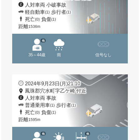
人対車両 小破事故
軽自動車
歩行者
(1)
(1)
死亡
負傷
(0)
(1)
距離
1536m
他
35～44歳
雨
信号なし
2024年9月23日(月)21:10
鳳珠郡穴水町字乙ケ崎 付近
人対車両 事故
普通乗用車
歩行者
(1)
(1)
死亡
負傷
(0)
(1)
距離
1595m
他
他