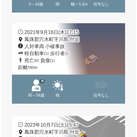
0～24歳
晴
幅～5.5m
信号なし
2021年9月16日(木)17:15
鳳珠郡穴水町字川島 付近
人対車両 小破事故
軽自動車
歩行者
(1)
(1)
死亡
負傷
(0)
(1)
距離
590m
他
45～54歳
晴
信号なし
2023年10月7日(土)15:47
鳳珠郡穴水町字川島 付近