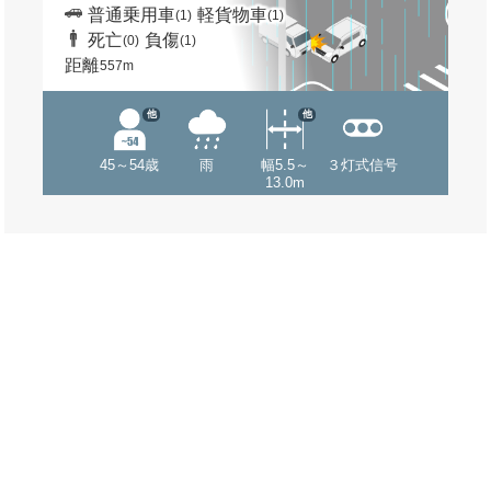
普通乗用車
軽貨物車
(1)
(1)
死亡
負傷
(0)
(1)
距離
557m
他
他
45～54歳
雨
幅5.5～
３灯式信号
13.0m