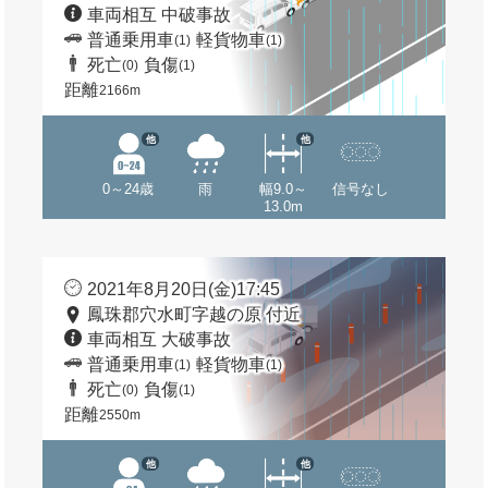
車両相互 中破事故
普通乗用車
軽貨物車
(1)
(1)
死亡
負傷
(0)
(1)
距離
2166m
他
他
0～24歳
雨
幅9.0～
信号なし
13.0m
2021年8月20日(金)17:45
鳳珠郡穴水町字越の原 付近
車両相互 大破事故
普通乗用車
軽貨物車
(1)
(1)
死亡
負傷
(0)
(1)
距離
2550m
他
他