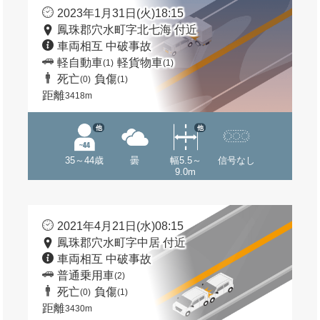
2023年1月31日(火)18:15
鳳珠郡穴水町字北七海 付近
車両相互 中破事故
軽自動車
軽貨物車
(1)
(1)
死亡
負傷
(0)
(1)
距離
3418m
他
他
35～44歳
曇
幅5.5～
信号なし
9.0m
2021年4月21日(水)08:15
鳳珠郡穴水町字中居 付近
車両相互 中破事故
普通乗用車
(2)
死亡
負傷
(0)
(1)
距離
3430m