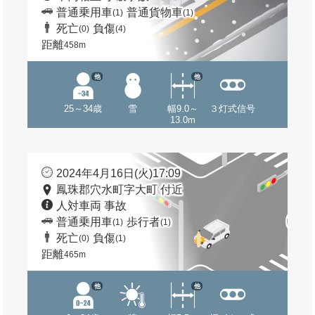
普通乗用車
普通貨物車
(1)
(1)
死亡
負傷
(0)
(4)
距離
458m
他
他
25～34歳
雪
幅9.0～
３灯式信号
13.0m
2024年4月16日(火)17:09
鳳珠郡穴水町字大町 付近
人対車両 事故
普通乗用車
歩行者
(1)
(1)
死亡
負傷
(0)
(1)
距離
465m
他
他