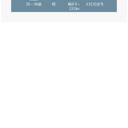
25～34歳
晴
幅9.0～
３灯式信号
13.0m