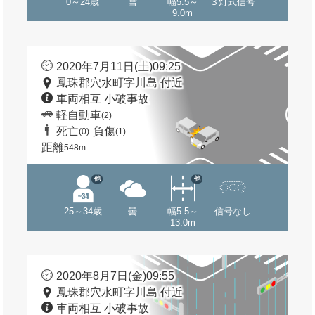
0～24歳
雪
幅5.5～
３灯式信号
9.0m
2020年7月11日(土)09:25
鳳珠郡穴水町字川島 付近
車両相互 小破事故
軽自動車
(2)
死亡
負傷
(0)
(1)
距離
548m
他
他
25～34歳
曇
幅5.5～
信号なし
13.0m
2020年8月7日(金)09:55
鳳珠郡穴水町字川島 付近
車両相互 小破事故