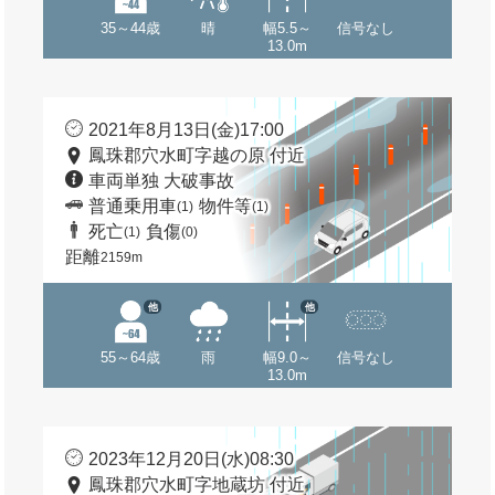
35～44歳
晴
幅5.5～
信号なし
13.0m
2021年8月13日(金)17:00
鳳珠郡穴水町字越の原 付近
車両単独 大破事故
普通乗用車
物件等
(1)
(1)
死亡
負傷
(1)
(0)
距離
2159m
他
他
55～64歳
雨
幅9.0～
信号なし
13.0m
2023年12月20日(水)08:30
鳳珠郡穴水町字地蔵坊 付近