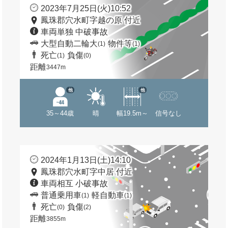
2023年7月25日(火)10:52
鳳珠郡穴水町字越の原 付近
車両単独 中破事故
大型自動二輪大
物件等
(1)
(1)
死亡
負傷
(1)
(0)
距離
3447m
他
他
35～44歳
晴
幅19.5m～
信号なし
2024年1月13日(土)14:10
鳳珠郡穴水町字中居 付近
車両相互 小破事故
普通乗用車
軽自動車
(1)
(1)
死亡
負傷
(0)
(2)
距離
3855m