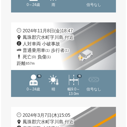
0～24歳
雨
信号なし
2024年11月8日(金)18:47
鳳珠郡穴水町字川島 付近
人対車両 小破事故
普通乗用車
歩行者
(1)
(1)
死亡
負傷
(0)
(1)
距離
657m
他
他
0～24歳
晴
幅9.0～
信号なし
13.0m
2024年3月7日(木)15:05
鳳珠郡穴水町字川島 付近