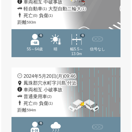
車両相互 中破事故
軽自動車
大型自動二輪大
(1)
(1)
死亡
負傷
(0)
(1)
距離
593m
他
他
55～64歳
晴
幅5.5～
信号なし
13.0m
2024年5月20日(月)09:46
鳳珠郡穴水町字川島 付近
車両相互 小破事故
普通乗用車
(2)
死亡
負傷
(0)
(1)
距離
594m
他