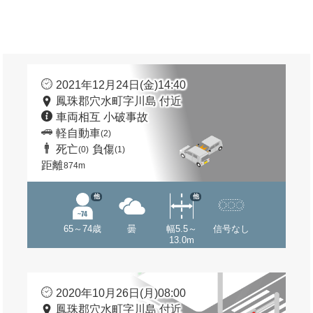
2021年12月24日(金)14:40
鳳珠郡穴水町字川島 付近
車両相互 小破事故
軽自動車
(2)
死亡
負傷
(0)
(1)
距離
874m
他
他
65～74歳
曇
幅5.5～
信号なし
13.0m
2020年10月26日(月)08:00
鳳珠郡穴水町字川島 付近