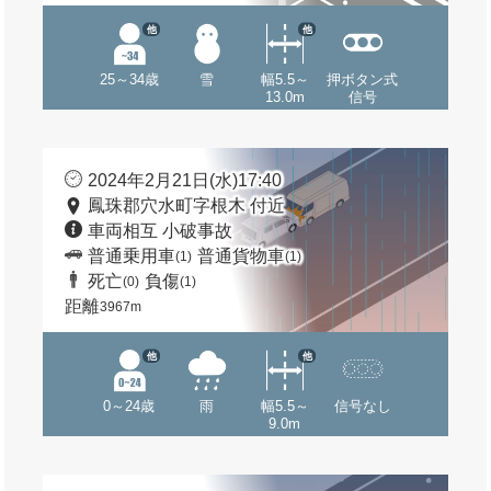
他
他
25～34歳
雪
幅5.5～
押ボタン式
13.0m
信号
2024年2月21日(水)17:40
鳳珠郡穴水町字根木 付近
車両相互 小破事故
普通乗用車
普通貨物車
(1)
(1)
死亡
負傷
(0)
(1)
距離
3967m
他
他
0～24歳
雨
幅5.5～
信号なし
9.0m