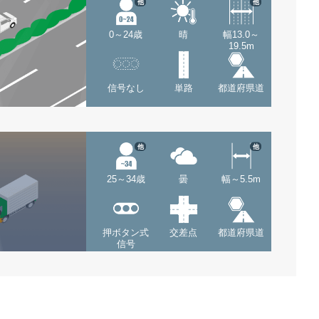
他
他
0～24歳
晴
幅13.0～
19.5m
信号なし
単路
都道府県道
他
他
25～34歳
曇
幅～5.5m
押ボタン式
交差点
都道府県道
信号