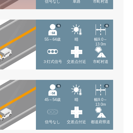
信号なし
単路
市町村道
他
他
55～64歳
晴
幅9.0～
13.0m
３灯式信号
交差点付近
市町村道
他
他
45～54歳
晴
幅9.0～
13.0m
信号なし
交差点付近
都道府県道