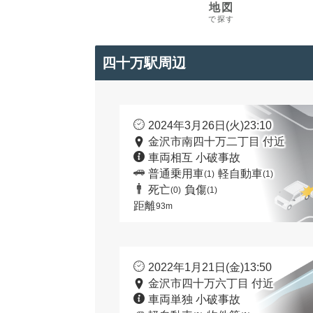
地図
で探す
四十万駅周辺
2024年3月26日(火)23:10
金沢市南四十万二丁目 付近
車両相互 小破事故
普通乗用車
軽自動車
(1)
(1)
死亡
負傷
(0)
(1)
距離
93m
2022年1月21日(金)13:50
金沢市四十万六丁目 付近
車両単独 小破事故