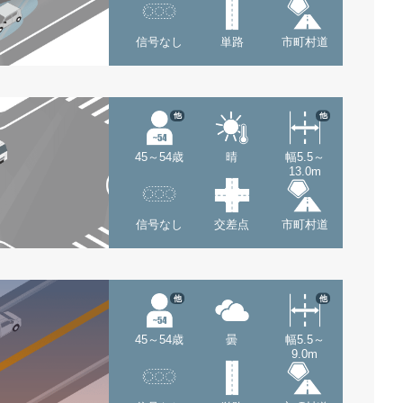
信号なし
単路
市町村道
他
他
45～54歳
晴
幅5.5～
13.0m
信号なし
交差点
市町村道
他
他
45～54歳
曇
幅5.5～
9.0m