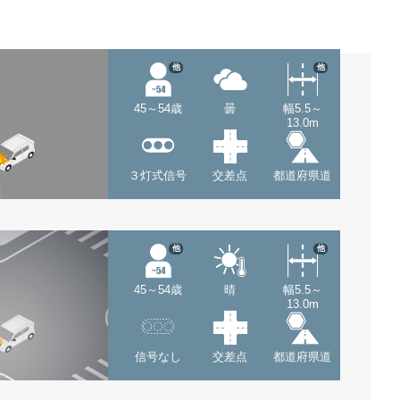
他
他
45～54歳
曇
幅5.5～
13.0m
３灯式信号
交差点
都道府県道
他
他
45～54歳
晴
幅5.5～
13.0m
信号なし
交差点
都道府県道