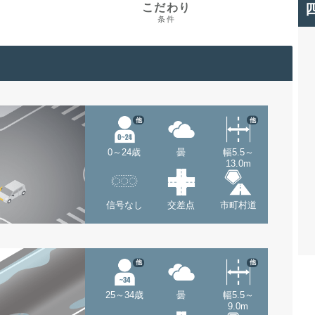
こだわり
条件
他
他
0～24歳
曇
幅5.5～
13.0m
信号なし
交差点
市町村道
他
他
25～34歳
曇
幅5.5～
9.0m