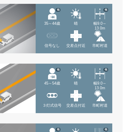
他
他
35～44歳
晴
幅9.0～
13.0m
信号なし
交差点付近
市町村道
他
他
45～54歳
晴
幅9.0～
13.0m
３灯式信号
交差点付近
市町村道
他
他