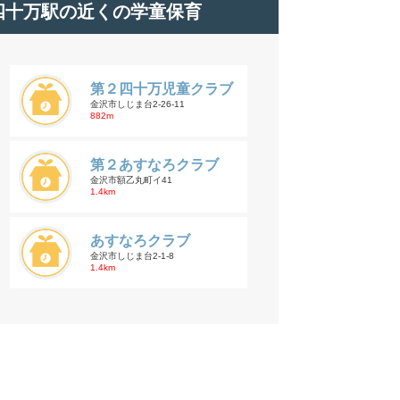
四十万駅の近くの学童保育
第２四十万児童クラブ
金沢市しじま台2-26-11
882m
第２あすなろクラブ
金沢市額乙丸町イ41
1.4km
あすなろクラブ
金沢市しじま台2-1-8
1.4km