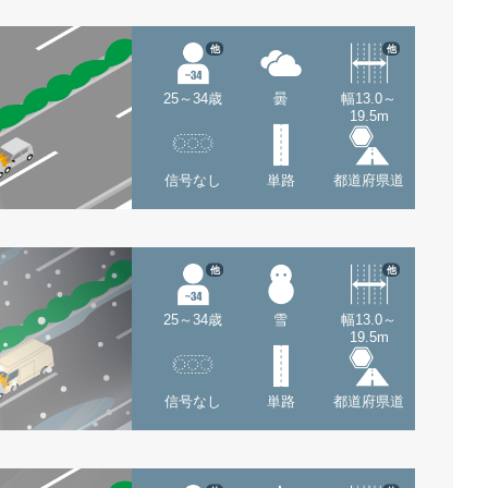
他
他
25～34歳
曇
幅13.0～
19.5m
信号なし
単路
都道府県道
他
他
25～34歳
雪
幅13.0～
19.5m
信号なし
単路
都道府県道