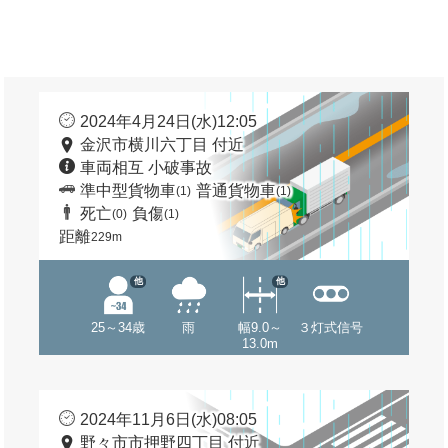
2024年4月24日(水)12:05
金沢市横川六丁目 付近
車両相互 小破事故
準中型貨物車
普通貨物車
(1)
(1)
死亡
負傷
(0)
(1)
距離
229m
他
他
25～34歳
雨
幅9.0～
３灯式信号
13.0m
2024年11月6日(水)08:05
野々市市押野四丁目 付近