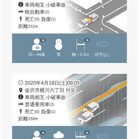
車両相互 小破事故
軽自動車
(2)
死亡
負傷
(0)
(1)
距離
252m
他
他
35～44歳
雪
幅～5.5m
信号なし
2020年4月18日(土)08:05
金沢市横川六丁目 付近
車両相互 小破事故
普通乗用車
(2)
死亡
負傷
(0)
(1)
距離
259m
他
他