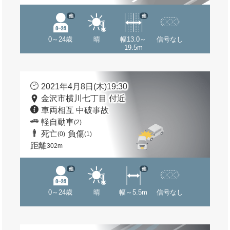
他
他
0～24歳
晴
幅13.0～
信号なし
19.5m
2021年4月8日(木)19:30
金沢市横川七丁目 付近
車両相互 中破事故
軽自動車
(2)
死亡
負傷
(0)
(1)
距離
302m
他
他
0～24歳
晴
幅～5.5m
信号なし