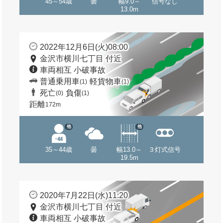
45～54歳
曇
幅9.0～
信号なし
13.0m
2022年12月6日(火)08:00
金沢市横川七丁目 付近
車両相互 小破事故
普通乗用車
軽貨物車
(1)
(1)
死亡
負傷
(0)
(1)
距離
172m
他
他
35～44歳
曇
幅13.0～
３灯式信号
19.5m
2020年7月22日(水)11:20
金沢市横川七丁目 付近
車両相互 小破事故