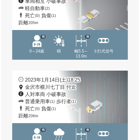
車両相互 小破事故
軽自動車
(2)
死亡
負傷
(0)
(1)
距離
205m
他
他
0～24歳
晴
幅5.5～
３灯式信号
13.0m
2023年1月14日(土)18:25
金沢市横川七丁目 付近
人対車両 小破事故
普通乗用車
歩行者
(1)
(1)
死亡
負傷
(0)
(1)
距離
206m
他
他