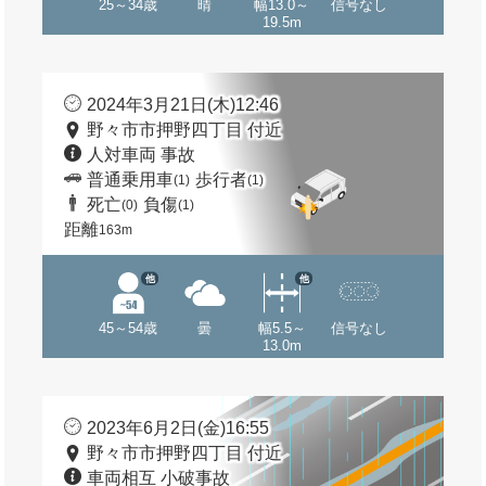
25～34歳
晴
幅13.0～
信号なし
19.5m
2024年3月21日(木)12:46
野々市市押野四丁目 付近
人対車両 事故
普通乗用車
歩行者
(1)
(1)
死亡
負傷
(0)
(1)
距離
163m
他
他
45～54歳
曇
幅5.5～
信号なし
13.0m
2023年6月2日(金)16:55
野々市市押野四丁目 付近
車両相互 小破事故