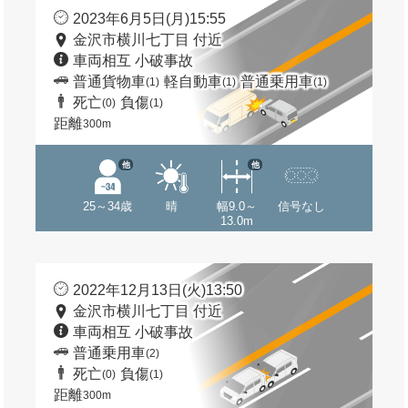
2023年6月5日(月)15:55
金沢市横川七丁目 付近
車両相互 小破事故
普通貨物車
軽自動車
普通乗用車
(1)
(1)
(1)
死亡
負傷
(0)
(1)
距離
300m
他
他
25～34歳
晴
幅9.0～
信号なし
13.0m
2022年12月13日(火)13:50
金沢市横川七丁目 付近
車両相互 小破事故
普通乗用車
(2)
死亡
負傷
(0)
(1)
距離
300m