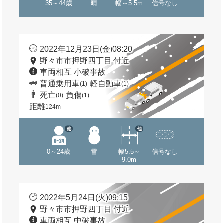
35～44歳
晴
幅～5.5m
信号なし
2022年12月23日(金)08:20
野々市市押野四丁目 付近
車両相互 小破事故
普通乗用車
軽自動車
(1)
(1)
死亡
負傷
(0)
(1)
距離
124m
他
他
0～24歳
雪
幅5.5～
信号なし
9.0m
2022年5月24日(火)09:15
野々市市押野四丁目 付近
車両相互 中破事故