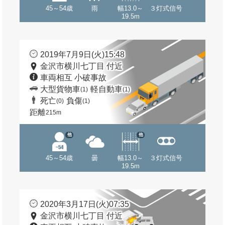
45～54歳
雨
幅13.0～
３灯式信号
19.5m
2019年7月9日(火)15:48
金沢市横川七丁目 付近
車両相互 小破事故
大型貨物車
軽自動車
(1)
(1)
死亡
負傷
(0)
(1)
距離
215m
他
他
45～54歳
曇
幅13.0～
３灯式信号
19.5m
2020年3月17日(火)07:35
金沢市横川七丁目 付近