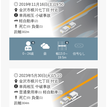
2019年11月16日(土)19:50
金沢市横川七丁目 付近
車両相互 小破事故
軽自動車
(2)
死亡
負傷
(0)
(1)
距離
302m
他
他
0～24歳
曇
幅13.0～
信号なし
19.5m
2023年5月30日(火)15:10
金沢市横川七丁目 付近
車両相互 中破事故
普通乗用車
軽自動車
(1)
(1)
死亡
負傷
(0)
(1)
距離
304m