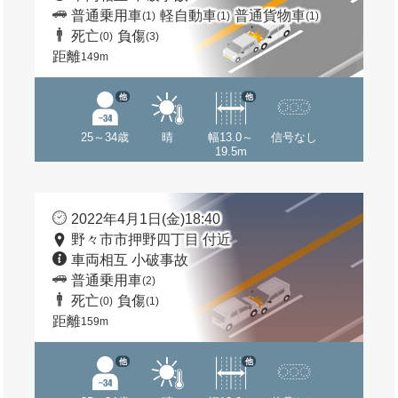
普通乗用車
軽自動車
普通貨物車
(1)
(1)
(1)
死亡
負傷
(0)
(3)
距離
149m
他
他
25～34歳
晴
幅13.0～
信号なし
19.5m
2022年4月1日(金)18:40
野々市市押野四丁目 付近
車両相互 小破事故
普通乗用車
(2)
死亡
負傷
(0)
(1)
距離
159m
他
他