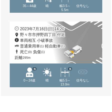
35～44歳
晴
幅3.5～
信号なし
5.5m
2023年7月16日(日)14:20
野々市市押野四丁目 付近
車両相互 小破事故
普通乗用車
軽自動車
(1)
(1)
死亡
負傷
(0)
(1)
距離
295m
他
他
0～24歳
晴
幅5.5～
信号なし
13.0m