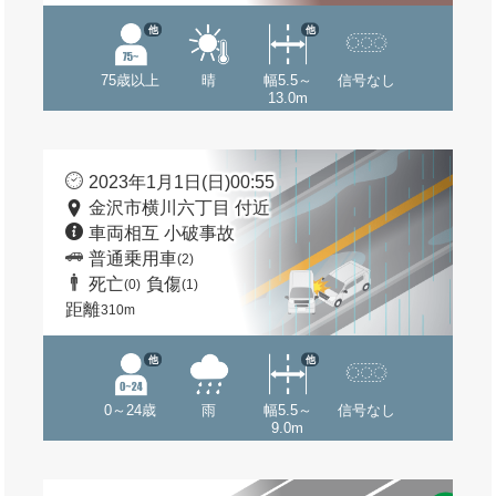
他
他
75歳以上
晴
幅5.5～
信号なし
13.0m
2023年1月1日(日)00:55
金沢市横川六丁目 付近
車両相互 小破事故
普通乗用車
(2)
死亡
負傷
(0)
(1)
距離
310m
他
他
0～24歳
雨
幅5.5～
信号なし
9.0m