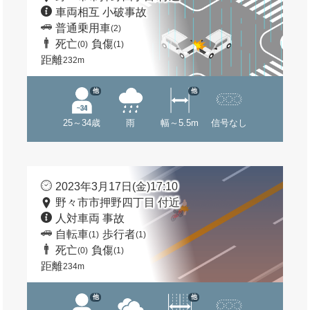
車両相互 小破事故
普通乗用車
(2)
死亡
負傷
(0)
(1)
距離
232m
他
他
25～34歳
雨
幅～5.5m
信号なし
2023年3月17日(金)17:10
野々市市押野四丁目 付近
人対車両 事故
自転車
歩行者
(1)
(1)
死亡
負傷
(0)
(1)
距離
234m
他
他