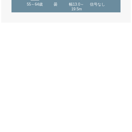
55～64歳
曇
幅13.0～
信号なし
19.5m