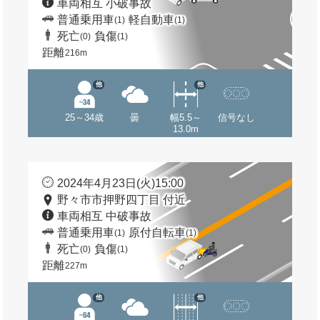
車両相互 小破事故
普通乗用車
軽自動車
(1)
(1)
死亡
負傷
(0)
(1)
距離
216m
他
他
25～34歳
曇
幅5.5～
信号なし
13.0m
2024年4月23日(火)15:00
野々市市押野四丁目 付近
車両相互 中破事故
普通乗用車
原付自転車
(1)
(1)
死亡
負傷
(0)
(1)
距離
227m
他
他