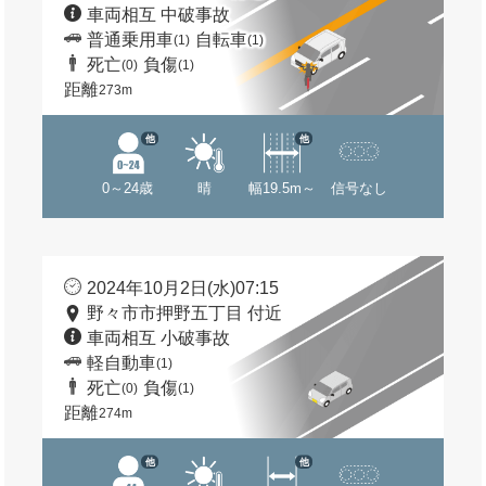
車両相互 中破事故
普通乗用車
自転車
(1)
(1)
死亡
負傷
(0)
(1)
距離
273m
他
他
0～24歳
晴
幅19.5m～
信号なし
2024年10月2日(水)07:15
野々市市押野五丁目 付近
車両相互 小破事故
軽自動車
(1)
死亡
負傷
(0)
(1)
距離
274m
他
他