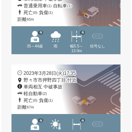
普通乗用車
自転車
(1)
(1)
死亡
負傷
(0)
(1)
距離
65m
他
他
35～44歳
雨
幅5.5～
信号なし
13.0m
2023年3月28日(火)17:35
野々市市押野四丁目 付近
車両相互 中破事故
軽自動車
(2)
死亡
負傷
(0)
(1)
距離
67m
他
他