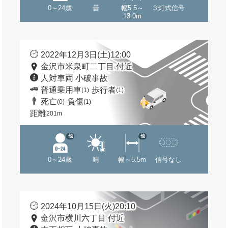
0～24歳
曇
幅5.5～
３灯式信号
13.0m
2022年12月3日(土)12:00
金沢市米泉町二丁目 付近
人対車両 小破事故
普通乗用車
歩行者
(1)
(1)
死亡
負傷
(0)
(1)
距離
201m
他
他
0～24歳
晴
幅～5.5m
信号なし
2024年10月15日(火)20:10
金沢市横川六丁目 付近