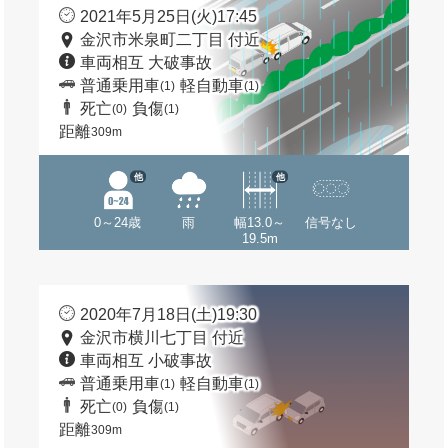
2021年5月25日(火)17:45
金沢市米泉町二丁目 付近
車両相互 大破事故
普通乗用車
軽自動車
(1)
(1)
死亡
負傷
(0)
(1)
距離
309m
他
他
0～24歳
雨
幅13.0～
信号なし
19.5m
2020年7月18日(土)19:30
金沢市横川七丁目 付近
車両相互 小破事故
普通乗用車
軽自動車
(1)
(1)
死亡
負傷
(0)
(1)
距離
309m