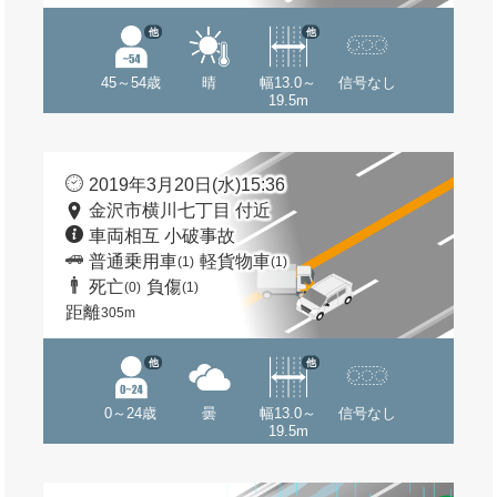
他
他
45～54歳
晴
幅13.0～
信号なし
19.5m
2019年3月20日(水)15:36
金沢市横川七丁目 付近
車両相互 小破事故
普通乗用車
軽貨物車
(1)
(1)
死亡
負傷
(0)
(1)
距離
305m
他
他
0～24歳
曇
幅13.0～
信号なし
19.5m