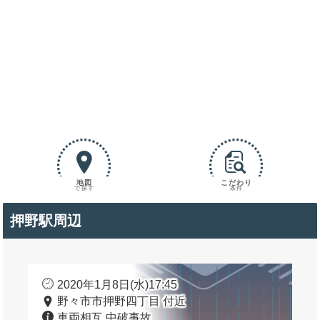
地図
こだわり
で探す
条件
押野駅周辺
2020年1月8日(水)17:45
野々市市押野四丁目 付近
車両相互 中破事故