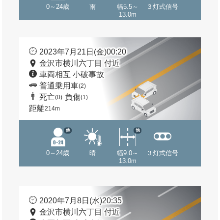
0～24歳
雨
幅5.5～
３灯式信号
13.0m
2023年7月21日(金)00:20
金沢市横川六丁目 付近
車両相互 小破事故
普通乗用車
(2)
死亡
負傷
(0)
(1)
距離
214m
他
他
0～24歳
晴
幅9.0～
３灯式信号
13.0m
2020年7月8日(水)20:35
金沢市横川六丁目 付近