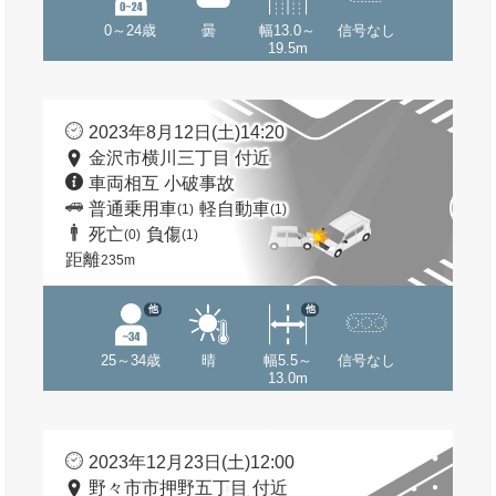
0～24歳
曇
幅13.0～
信号なし
19.5m
2023年8月12日(土)14:20
金沢市横川三丁目 付近
車両相互 小破事故
普通乗用車
軽自動車
(1)
(1)
死亡
負傷
(0)
(1)
距離
235m
他
他
25～34歳
晴
幅5.5～
信号なし
13.0m
2023年12月23日(土)12:00
野々市市押野五丁目 付近