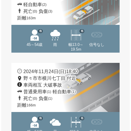
軽自動車
(2)
死亡
負傷
(0)
(3)
距離
163m
他
他
45～54歳
雨
幅13.0～
信号なし
19.5m
2024年11月24日(日)18:40
野々市市横川七丁目 付近
車両相互 大破事故
普通乗用車
軽自動車
(1)
(1)
死亡
負傷
(0)
(1)
距離
166m
他
他