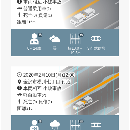
車両相互 小破事故
普通乗用車
(2)
死亡
負傷
(0)
(1)
距離
215m
他
他
0～24歳
曇
幅13.0～
３灯式信号
19.5m
2020年2月10日(月)12:00
金沢市横川七丁目 付近
車両相互 小破事故
軽自動車
(2)
死亡
負傷
(0)
(1)
距離
215m
他
他