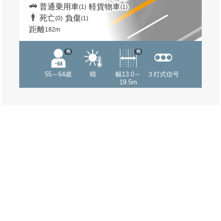
普通乗用車
軽貨物車
(1)
(1)
死亡
負傷
(0)
(1)
距離
182m
他
他
55～64歳
晴
幅13.0～
３灯式信号
19.5m