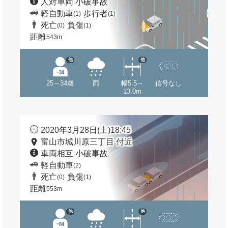
人対車両 小破事故
軽自動車
歩行者
(1)
(1)
死亡
負傷
(0)
(1)
距離
543m
他
他
25～34歳
雨
幅5.5～
信号なし
13.0m
2020年3月28日(土)18:45
富山市城川原三丁目 付近
車両相互 小破事故
軽自動車
(2)
死亡
負傷
(0)
(1)
距離
553m
他
他