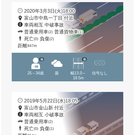
2020年3月3日(火)18:00
富山市中島一丁目 付近
車両相互 中破事故
普通乗用車
普通貨物車
(2)
(1)
死亡
負傷
(0)
(2)
距離
847m
他
他
25～34歳
曇
幅13.0～
信号なし
19.5m
2019年5月22日(水)18:05
富山市金山新 付近
車両相互 小破事故
普通乗用車
(2)
死亡
負傷
(0)
(1)