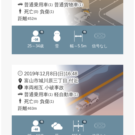
普通乗用車
普通貨物車
(1)
(1)
死亡
負傷
(0)
(1)
距離
452m
他
他
25～34歳
雪
幅～5.5m
信号なし
2019年12月8日(日)16:48
富山市城川原三丁目 付近
車両相互 小破事故
普通乗用車
軽自動車
(1)
(1)
死亡
負傷
(0)
(1)
距離
463m
他
他