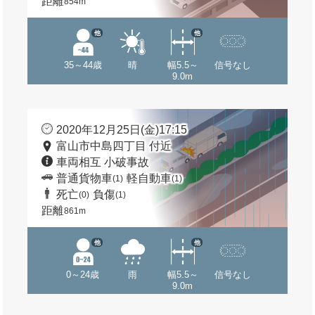
距離
854m
他
他
35～44歳
晴
幅5.5～
信号なし
9.0m
2020年12月25日(金)17:15
富山市中島四丁目 付近
車両相互 小破事故
普通貨物車
軽自動車
(1)
(1)
死亡
負傷
(0)
(1)
距離
861m
他
他
0～24歳
雨
幅5.5～
信号なし
9.0m