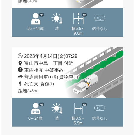
距離
843m
他
他
35～44歳
晴
幅5.5～
信号なし
9.0m
2023年4月14日(金)07:29
富山市中島一丁目 付近
車両相互 中破事故
普通乗用車
軽貨物車
(1)
(1)
死亡
負傷
(0)
(1)
距離
846m
他
他
0～24歳
晴
幅3.5～
信号なし
5.5m