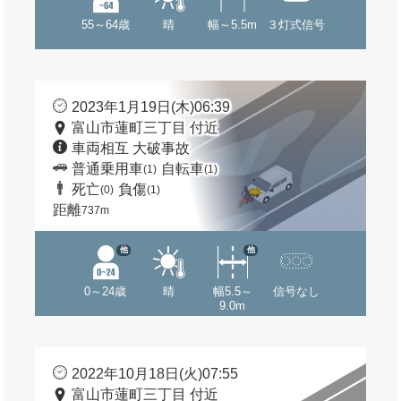
55～64歳
晴
幅～5.5m
３灯式信号
2023年1月19日(木)06:39
富山市蓮町三丁目 付近
車両相互 大破事故
普通乗用車
自転車
(1)
(1)
死亡
負傷
(0)
(1)
距離
737m
他
他
0～24歳
晴
幅5.5～
信号なし
9.0m
2022年10月18日(火)07:55
富山市蓮町三丁目 付近