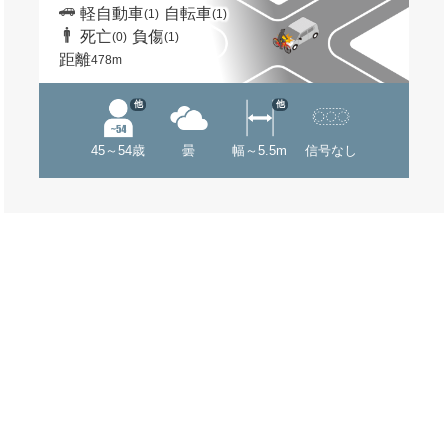
軽自動車
自転車
(1)
(1)
死亡
負傷
(0)
(1)
距離
478m
他
他
45～54歳
曇
幅～5.5m
信号なし