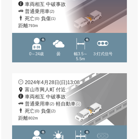
車両相互 中破事故
普通乗用車
(2)
死亡
負傷
(0)
(1)
距離
793m
他
他
0～24歳
曇
幅3.5～
３灯式信号
5.5m
2024年4月28日(日)13:08
富山市興人町 付近
車両相互 中破事故
普通乗用車
軽自動車
(2)
(1)
死亡
負傷
(0)
(2)
距離
802m
他
他