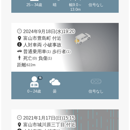
25～34歳
晴
幅9.0～
信号なし
13.0m
2024年9月18日(水)19:20
富山市豊島町 付近
人対車両 小破事故
普通乗用車
歩行者
(1)
(1)
死亡
負傷
(0)
(1)
距離
622m
他
0～24歳
曇
信号なし
2021年1月17日(日)15:15
富山市城川原三丁目 付近