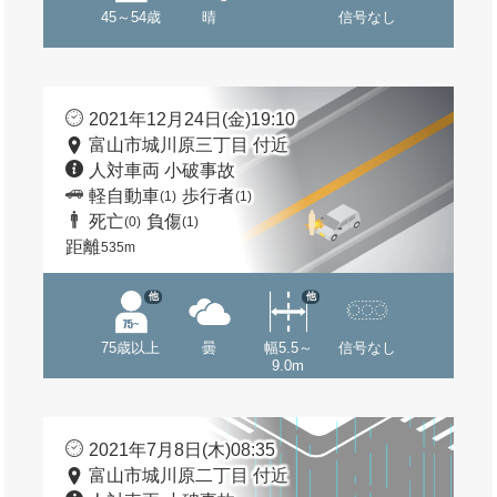
45～54歳
晴
信号なし
2021年12月24日(金)19:10
富山市城川原三丁目 付近
人対車両 小破事故
軽自動車
歩行者
(1)
(1)
死亡
負傷
(0)
(1)
距離
535m
他
他
75歳以上
曇
幅5.5～
信号なし
9.0m
2021年7月8日(木)08:35
富山市城川原二丁目 付近