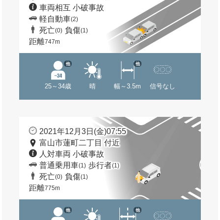
車両相互 小破事故
軽自動車
(2)
死亡
負傷
(0)
(1)
距離
747m
他
他
25～34歳
晴
幅～3.5m
信号なし
2021年12月3日(金)07:55
富山市蓮町二丁目 付近
人対車両 小破事故
普通乗用車
歩行者
(1)
(1)
死亡
負傷
(0)
(1)
距離
775m
他
他