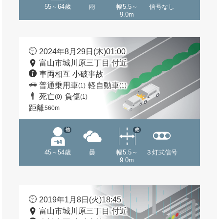
55～64歳
雨
幅5.5～
信号なし
9.0m
2024年8月29日(木)01:00
富山市城川原三丁目 付近
車両相互 小破事故
普通乗用車
軽自動車
(1)
(1)
死亡
負傷
(0)
(1)
距離
560m
他
他
45～54歳
曇
幅5.5～
３灯式信号
9.0m
2019年1月8日(火)18:45
富山市城川原三丁目 付近