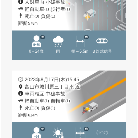
人対車両 小破事故
軽自動車
歩行者
(1)
(1)
死亡
負傷
(0)
(1)
距離
578m
他
他
0～24歳
雨
幅～5.5m
３灯式信号
2023年8月17日(木)15:45
富山市城川原三丁目 付近
車両相互 中破事故
軽自動車
自転車
(1)
(1)
死亡
負傷
(0)
(1)
距離
614m
他
他