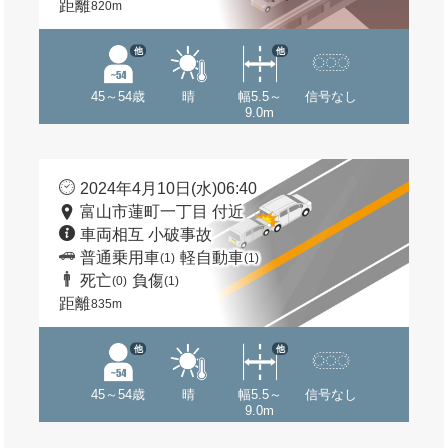
距離
820m
他
他
45～54歳
晴
幅5.5～
信号なし
9.0m
2024年4月10日(水)06:40
富山市蓮町一丁目 付近
車両相互 小破事故
普通乗用車
軽自動車
(1)
(1)
死亡
負傷
(0)
(1)
距離
835m
他
他
45～54歳
晴
幅5.5～
信号なし
9.0m