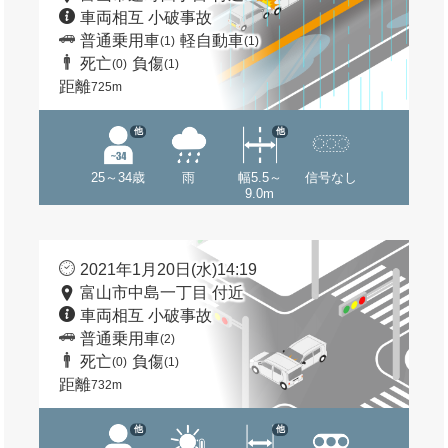
車両相互 小破事故
普通乗用車
軽自動車
(1)
(1)
死亡
負傷
(0)
(1)
距離
725m
他
他
25～34歳
雨
幅5.5～
信号なし
9.0m
2021年1月20日(水)14:19
富山市中島一丁目 付近
車両相互 小破事故
普通乗用車
(2)
死亡
負傷
(0)
(1)
距離
732m
他
他