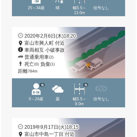
25～34歳
晴
幅5.5～
信号なし
13.0m
2020年2月6日(木)18:20
富山市興人町 付近
車両相互 小破事故
普通乗用車
(2)
死亡
負傷
(0)
(1)
距離
784m
他
他
0～24歳
曇
幅5.5～
信号なし
9.0m
2019年9月17日(火)18:15
富山市中島一丁目 付近