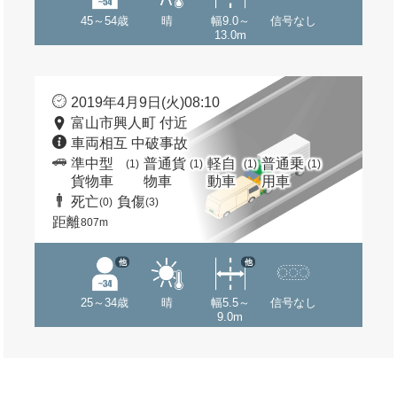
45～54歳
晴
幅9.0～
信号なし
13.0m
2019年4月9日(火)08:10
富山市興人町 付近
車両相互 中破事故
準中型
普通貨
軽自
普通乗
(1)
(1)
(1)
(1)
貨物車
物車
動車
用車
死亡
負傷
(0)
(3)
距離
807m
他
他
25～34歳
晴
幅5.5～
信号なし
9.0m