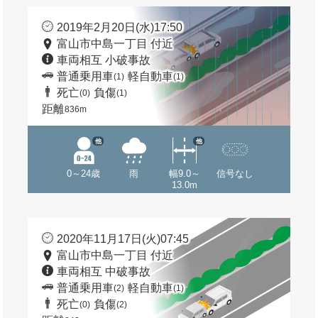
2019年2月20日(水)17:50
富山市中島一丁目 付近
車両相互 小破事故
普通乗用車
軽自動車
(1)
(1)
死亡
負傷
(0)
(1)
距離
836m
他
他
0～24歳
雨
幅9.0～
信号なし
13.0m
2020年11月17日(火)07:45
富山市中島一丁目 付近
車両相互 中破事故
普通乗用車
軽自動車
(2)
(1)
死亡
負傷
(0)
(2)