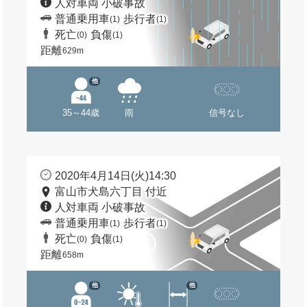
人対車両 小破事故
普通乗用車
歩行者
(1)
(1)
死亡
負傷
(0)
(1)
距離
629m
他
35～44歳
雨
信号なし
2020年4月14日(火)14:30
富山市犬島六丁目 付近
人対車両 小破事故
普通乗用車
歩行者
(1)
(1)
死亡
負傷
(0)
(1)
距離
658m
他
他