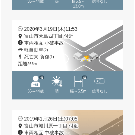
35～44歳
曇
幅5.5～
信号なし
13.0m
2020年3月19日(木)11:53
富山市犬島四丁目 付近
車両相互 小破事故
軽自動車
(2)
死亡
負傷
(0)
(1)
距離
366m
他
他
35～44歳
晴
幅～5.5m
信号なし
2019年1月26日(土)07:05
富山市城川原一丁目 付近
車両相互 中破事故