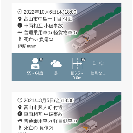
2022年10月6日(木)18:00
富山市中島一丁目 付近
車両相互 小破事故
普通乗用車
軽貨物車
(1)
(1)
死亡
負傷
(0)
(1)
距離
809m
他
他
55～64歳
曇
幅5.5～
信号なし
9.0m
2021年3月5日(金)18:30
富山市興人町 付近
車両相互 中破事故
普通乗用車
軽自動車
(2)
(1)
死亡
負傷
(0)
(2)