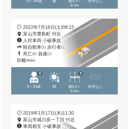
35～44歳
曇
幅5.5～
信号なし
9.0m
2022年7月16日(土)08:15
富山市豊島町 付近
人対車両 小破事故
軽自動車
歩行者
(1)
(1)
死亡
負傷
(0)
(1)
距離
466m
他
他
0～24歳
晴
幅5.5～
信号なし
9.0m
2019年1月17日(木)11:30
富山市城川原一丁目 付近
車両相互 小破事故