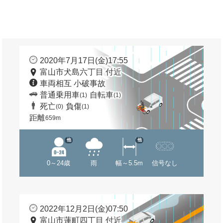
2020年7月17日(金)17:55
富山市犬島六丁目 付近
車両相互 小破事故
普通乗用車
自転車
(1)
(1)
死亡
負傷
(0)
(1)
距離
659m
他
他
0～24歳
雨
幅～5.5m
信号なし
2022年12月2日(金)07:50
富山市蓮町四丁目 付近