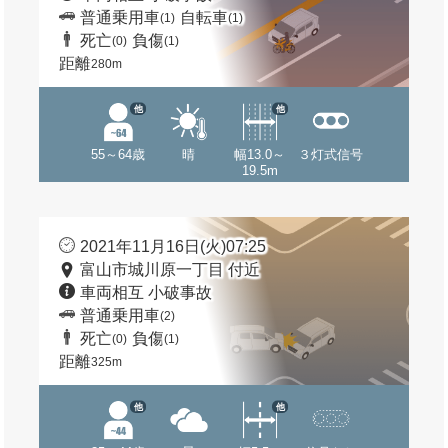
普通乗用車
自転車
(1)
(1)
死亡
負傷
(0)
(1)
距離
280m
他
他
55～64歳
晴
幅13.0～
３灯式信号
19.5m
2021年11月16日(火)07:25
富山市城川原一丁目 付近
車両相互 小破事故
普通乗用車
(2)
死亡
負傷
(0)
(1)
距離
325m
他
他