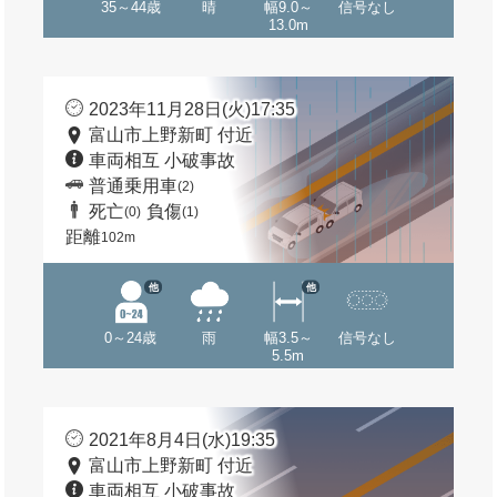
35～44歳
晴
幅9.0～
信号なし
13.0m
2023年11月28日(火)17:35
富山市上野新町 付近
車両相互 小破事故
普通乗用車
(2)
死亡
負傷
(0)
(1)
距離
102m
他
他
0～24歳
雨
幅3.5～
信号なし
5.5m
2021年8月4日(水)19:35
富山市上野新町 付近
車両相互 小破事故