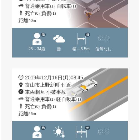
普通乗用車
自転車
(1)
(1)
死亡
負傷
(0)
(1)
距離
40m
他
他
25～34歳
曇
幅～5.5m
信号なし
2019年12月16日(月)08:45
富山市上野新町 付近
車両相互 小破事故
普通乗用車
軽自動車
(1)
(1)
死亡
負傷
(0)
(1)
距離
56m
他
他