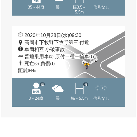
35～44歳
曇
幅3.5～
信号なし
5.5m
2020年10月28日(水)09:30
高岡市下牧野下牧野第三 付近
車両相互 小破事故
普通乗用車
原付二種二輪車
(1)
(1)
死亡
負傷
(0)
(1)
距離
644m
他
他
0～24歳
曇
幅～5.5m
信号なし