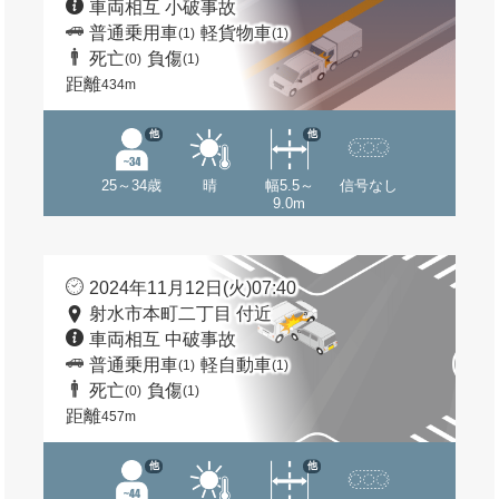
車両相互 小破事故
普通乗用車
軽貨物車
(1)
(1)
死亡
負傷
(0)
(1)
距離
434m
他
他
25～34歳
晴
幅5.5～
信号なし
9.0m
2024年11月12日(火)07:40
射水市本町二丁目 付近
車両相互 中破事故
普通乗用車
軽自動車
(1)
(1)
死亡
負傷
(0)
(1)
距離
457m
他
他