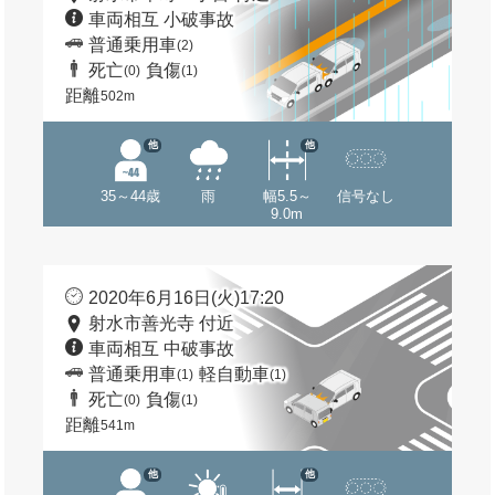
車両相互 小破事故
普通乗用車
(2)
死亡
負傷
(0)
(1)
距離
502m
他
他
35～44歳
雨
幅5.5～
信号なし
9.0m
2020年6月16日(火)17:20
射水市善光寺 付近
車両相互 中破事故
普通乗用車
軽自動車
(1)
(1)
死亡
負傷
(0)
(1)
距離
541m
他
他