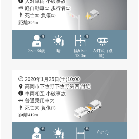
人対車両 小破事故
軽自動車
歩行者
(1)
(1)
死亡
負傷
(0)
(1)
距離
394m
他
他
25～34歳
晴
幅5.5～
３灯式（点
13.0m
滅）
2020年1月25日(土)10:00
高岡市下牧野下牧野第四 付近
車両相互 小破事故
普通乗用車
(2)
死亡
負傷
(0)
(1)
距離
419m
他
他