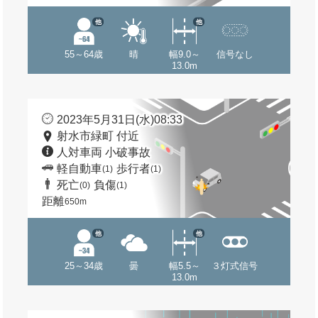
他
他
55～64歳
晴
幅9.0～
信号なし
13.0m
2023年5月31日(水)08:33
射水市緑町 付近
人対車両 小破事故
軽自動車
歩行者
(1)
(1)
死亡
負傷
(0)
(1)
距離
650m
他
他
25～34歳
曇
幅5.5～
３灯式信号
13.0m