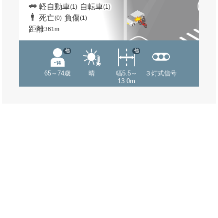
軽自動車
自転車
(1)
(1)
死亡
負傷
(0)
(1)
距離
361m
他
他
65～74歳
晴
幅5.5～
３灯式信号
13.0m