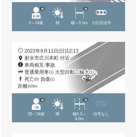
他
他
0～24歳
晴
幅～5.5m
３灯式信号
2022年9月11日(日)12:13
射水市庄川本町 付近
車両相互 事故
普通乗用車
大型自動二輪大
(1)
(1)
死亡
負傷
(0)
(1)
距離
659m
他
他
25～34歳
晴
幅5.5～
信号なし
9.0m