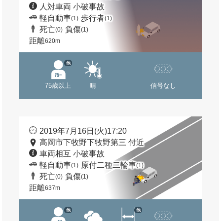
人対車両 小破事故
軽自動車
歩行者
(1)
(1)
死亡
負傷
(0)
(1)
距離
620m
他
75歳以上
晴
信号なし
2019年7月16日(火)17:20
高岡市下牧野下牧野第三 付近
車両相互 小破事故
軽自動車
原付二種二輪車
(1)
(1)
死亡
負傷
(0)
(1)
距離
637m
他
他