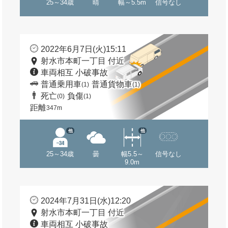
25～34歳
晴
幅～5.5m
信号なし
2022年6月7日(火)15:11
射水市本町一丁目 付近
車両相互 小破事故
普通乗用車
普通貨物車
(1)
(1)
死亡
負傷
(0)
(1)
距離
347m
他
他
25～34歳
曇
幅5.5～
信号なし
9.0m
2024年7月31日(水)12:20
射水市本町一丁目 付近
車両相互 小破事故