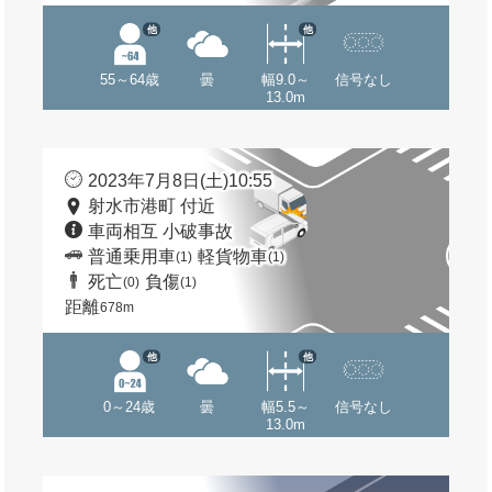
他
他
55～64歳
曇
幅9.0～
信号なし
13.0m
2023年7月8日(土)10:55
射水市港町 付近
車両相互 小破事故
普通乗用車
軽貨物車
(1)
(1)
死亡
負傷
(0)
(1)
距離
678m
他
他
0～24歳
曇
幅5.5～
信号なし
13.0m