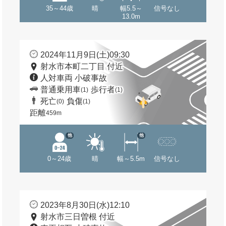
35～44歳
晴
幅5.5～
信号なし
13.0m
2024年11月9日(土)09:30
射水市本町二丁目 付近
人対車両 小破事故
普通乗用車
歩行者
(1)
(1)
死亡
負傷
(0)
(1)
距離
459m
他
他
0～24歳
晴
幅～5.5m
信号なし
2023年8月30日(水)12:10
射水市三日曽根 付近