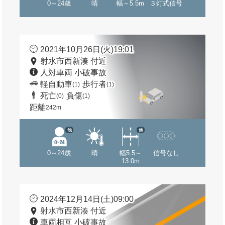
0～24歳
晴
幅～5.5m
３灯式信号
2021年10月26日(火)19:01
射水市西新湊 付近
人対車両 小破事故
軽自動車
歩行者
(1)
(1)
死亡
負傷
(0)
(1)
距離
242m
他
他
0～24歳
晴
幅5.5～
信号なし
13.0m
2024年12月14日(土)09:00
射水市西新湊 付近
車両相互 小破事故