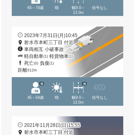
65～74歳
晴
幅9.0～
信号なし
13.0m
2023年7月31日(月)10:45
射水市本町三丁目 付近
車両相互 小破事故
軽自動車
軽貨物車
(1)
(1)
死亡
負傷
(0)
(1)
距離
612m
他
他
45～54歳
晴
幅9.0～
信号なし
13.0m
2021年11月28日(日)15:55
射水市本町三丁目 付近