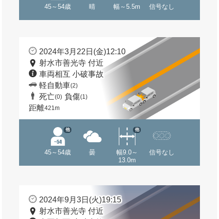
45～54歳
晴
幅～5.5m
信号なし
2024年3月22日(金)12:10
射水市善光寺 付近
車両相互 小破事故
軽自動車
(2)
死亡
負傷
(0)
(1)
距離
421m
他
他
45～54歳
曇
幅9.0～
信号なし
13.0m
2024年9月3日(火)19:15
射水市善光寺 付近