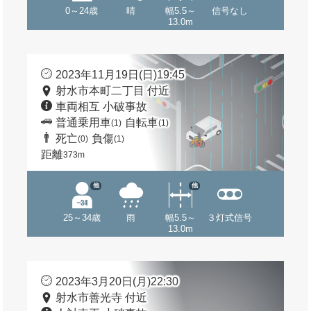
0～24歳
晴
幅5.5～
信号なし
13.0m
2023年11月19日(日)19:45
射水市本町二丁目 付近
車両相互 小破事故
普通乗用車
自転車
(1)
(1)
死亡
負傷
(0)
(1)
距離
373m
他
他
25～34歳
雨
幅5.5～
３灯式信号
13.0m
2023年3月20日(月)22:30
射水市善光寺 付近