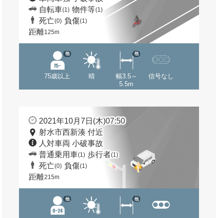
自転車
物件等
(1)
(1)
死亡
負傷
(0)
(1)
距離
125m
他
他
75歳以上
晴
幅3.5～
信号なし
5.5m
2021年10月7日(木)07:50
射水市西新湊 付近
人対車両 小破事故
普通乗用車
歩行者
(1)
(1)
死亡
負傷
(0)
(1)
距離
215m
他
他