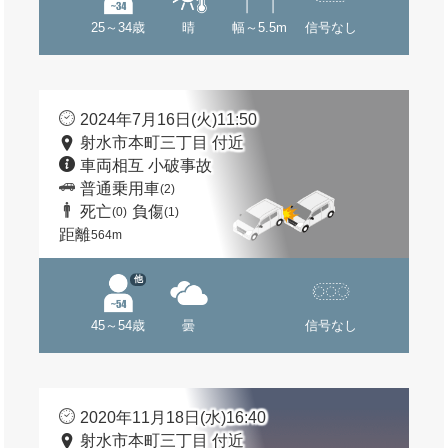
25～34歳
晴
幅～5.5m
信号なし
2024年7月16日(火)11:50
射水市本町三丁目 付近
車両相互 小破事故
普通乗用車
(2)
死亡
負傷
(0)
(1)
距離
564m
他
45～54歳
曇
信号なし
2020年11月18日(水)16:40
射水市本町三丁目 付近