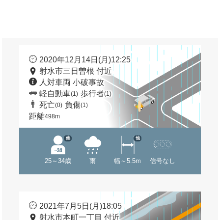
2020年12月14日(月)12:25
射水市三日曽根 付近
人対車両 小破事故
軽自動車
歩行者
(1)
(1)
死亡
負傷
(0)
(1)
距離
498m
他
他
25～34歳
雨
幅～5.5m
信号なし
2021年7月5日(月)18:05
射水市本町一丁目 付近