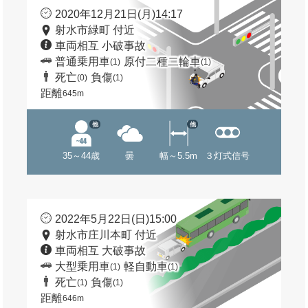
2020年12月21日(月)14:17
射水市緑町 付近
車両相互 小破事故
普通乗用車
原付二種二輪車
(1)
(1)
死亡
負傷
(0)
(1)
距離
645m
他
他
35～44歳
曇
幅～5.5m
３灯式信号
2022年5月22日(日)15:00
射水市庄川本町 付近
車両相互 大破事故
大型乗用車
軽自動車
(1)
(1)
死亡
負傷
(1)
(1)
距離
646m