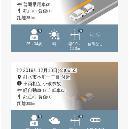
普通乗用車
(2)
死亡
負傷
(0)
(1)
距離
351m
他
他
25～34歳
晴
幅9.0～
信号なし
13.0m
2019年12月13日(金)06:55
射水市本町一丁目 付近
車両相互 小破事故
軽自動車
自転車
(1)
(1)
死亡
負傷
(0)
(1)
距離
355m
他
他