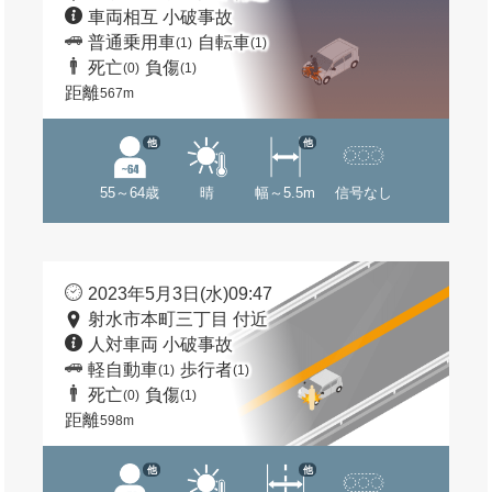
車両相互 小破事故
普通乗用車
自転車
(1)
(1)
死亡
負傷
(0)
(1)
距離
567m
他
他
55～64歳
晴
幅～5.5m
信号なし
2023年5月3日(水)09:47
射水市本町三丁目 付近
人対車両 小破事故
軽自動車
歩行者
(1)
(1)
死亡
負傷
(0)
(1)
距離
598m
他
他