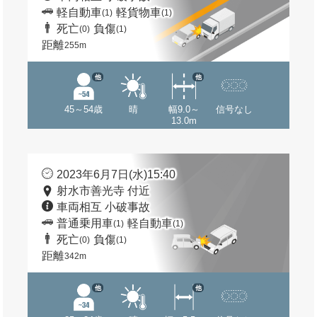
軽自動車
軽貨物車
(1)
(1)
死亡
負傷
(0)
(1)
距離
255m
他
他
45～54歳
晴
幅9.0～
信号なし
13.0m
2023年6月7日(水)15:40
射水市善光寺 付近
車両相互 小破事故
普通乗用車
軽自動車
(1)
(1)
死亡
負傷
(0)
(1)
距離
342m
他
他