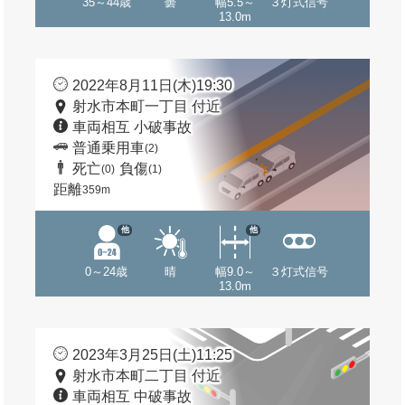
35～44歳
曇
幅5.5～
３灯式信号
13.0m
2022年8月11日(木)19:30
射水市本町一丁目 付近
車両相互 小破事故
普通乗用車
(2)
死亡
負傷
(0)
(1)
距離
359m
他
他
0～24歳
晴
幅9.0～
３灯式信号
13.0m
2023年3月25日(土)11:25
射水市本町二丁目 付近
車両相互 中破事故