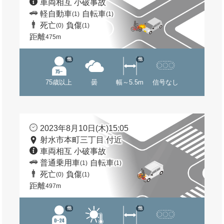
車両相互 小破事故
軽自動車
自転車
(1)
(1)
死亡
負傷
(0)
(1)
距離
475m
他
他
75歳以上
曇
幅～5.5m
信号なし
2023年8月10日(木)15:05
射水市本町三丁目 付近
車両相互 小破事故
普通乗用車
自転車
(1)
(1)
死亡
負傷
(0)
(1)
距離
497m
他
他