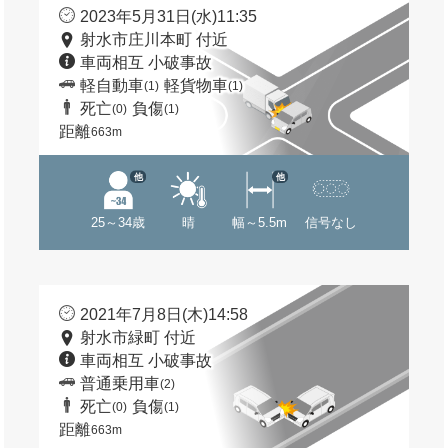
2023年5月31日(水)11:35
射水市庄川本町 付近
車両相互 小破事故
軽自動車
軽貨物車
(1)
(1)
死亡
負傷
(0)
(1)
距離
663m
他
他
25～34歳
晴
幅～5.5m
信号なし
2021年7月8日(木)14:58
射水市緑町 付近
車両相互 小破事故
普通乗用車
(2)
死亡
負傷
(0)
(1)
距離
663m