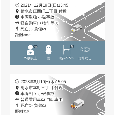
2021年12月19日(日)13:45
射水市庄西町二丁目 付近
車両単独 小破事故
軽自動車
物件等
(1)
(1)
死亡
負傷
(0)
(2)
距離
894m
他
他
75歳以上
雪
幅～5.5m
信号なし
2023年8月10日(木)15:05
射水市本町三丁目 付近
車両相互 小破事故
普通乗用車
自転車
(1)
(1)
死亡
負傷
(0)
(1)
距離
910m