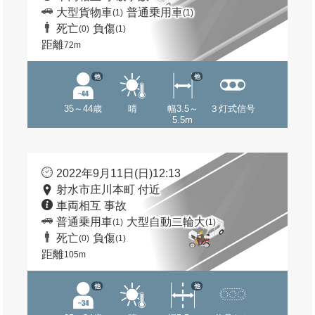
大型貨物車
普通乗用車
(1)
(1)
死亡
負傷
(0)
(1)
距離
72m
他
他
35～44歳
晴
幅3.5～
３灯式信号
5.5m
2022年9月11日(日)12:13
射水市庄川本町 付近
車両相互 事故
普通乗用車
大型自動二輪大
(1)
(1)
死亡
負傷
(0)
(1)
距離
105m
他
他