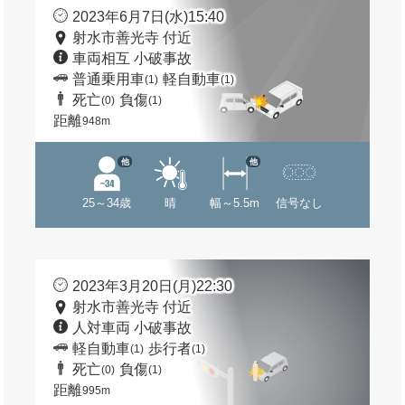
2023年6月7日(水)15:40
射水市善光寺 付近
車両相互 小破事故
普通乗用車
軽自動車
(1)
(1)
死亡
負傷
(0)
(1)
距離
948m
他
他
25～34歳
晴
幅～5.5m
信号なし
2023年3月20日(月)22:30
射水市善光寺 付近
人対車両 小破事故
軽自動車
歩行者
(1)
(1)
死亡
負傷
(0)
(1)
距離
995m