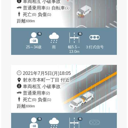
車両相互 小破事故
普通乗用車
自転車
(1)
(1)
死亡
負傷
(0)
(1)
距離
699m
他
他
25～34歳
雨
幅5.5～
３灯式信号
13.0m
2021年7月5日(月)18:05
射水市本町一丁目 付近
車両相互 小破事故
普通乗用車
(2)
死亡
負傷
(0)
(1)
距離
699m
他
他