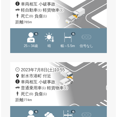
車両相互 小破事故
軽自動車
軽貨物車
(1)
(1)
死亡
負傷
(0)
(1)
距離
765m
他
他
25～34歳
晴
幅～5.5m
信号なし
2023年7月8日(土)10:55
射水市港町 付近
車両相互 小破事故
普通乗用車
軽貨物車
(1)
(1)
死亡
負傷
(0)
(1)
距離
774m
他
他