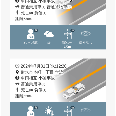
車両相互 小破事故
普通乗用車
普通貨物車
(1)
(1)
死亡
負傷
(0)
(1)
距離
638m
他
他
25～34歳
曇
幅5.5～
信号なし
9.0m
2024年7月31日(水)12:20
射水市本町一丁目 付近
車両相互 小破事故
普通乗用車
(2)
死亡
負傷
(0)
(1)
距離
658m
他
他