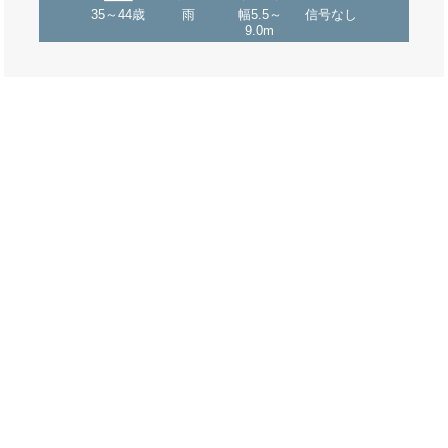
35～44歳
雨
幅5.5～
信号なし
9.0m