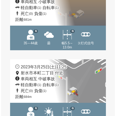
車両相互 小破事故
軽自動車
自転車
(1)
(1)
死亡
負傷
(0)
(1)
距離
681m
他
他
35～44歳
曇
幅5.5～
３灯式信号
13.0m
2023年3月25日(土)11:25
射水市本町二丁目 付近
車両相互 中破事故
軽自動車
自転車
(1)
(1)
死亡
負傷
(0)
(1)
距離
684m
他
他