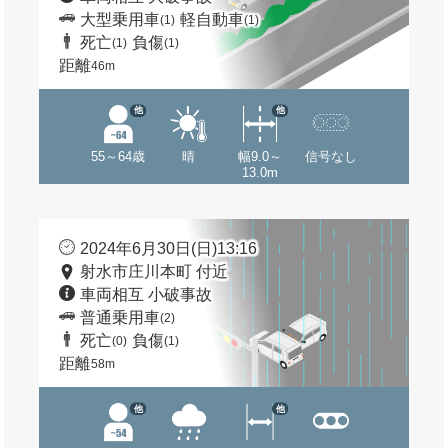
大型乗用車
軽自動車
(1)
(1)
死亡
負傷
(1)
(1)
距離
46m
他
他
55～64歳
晴
幅9.0～
信号なし
13.0m
2024年6月30日(日)13:16
射水市庄川本町 付近
車両相互 小破事故
普通乗用車
(2)
死亡
負傷
(0)
(1)
距離
58m
他
他