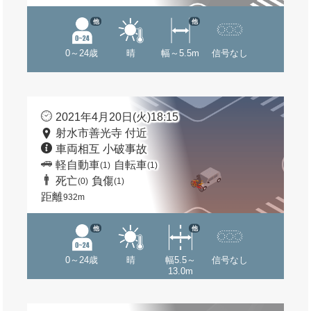
他
他
0～24歳
晴
幅～5.5m
信号なし
2021年4月20日(火)18:15
射水市善光寺 付近
車両相互 小破事故
軽自動車
自転車
(1)
(1)
死亡
負傷
(0)
(1)
距離
932m
他
他
0～24歳
晴
幅5.5～
信号なし
13.0m