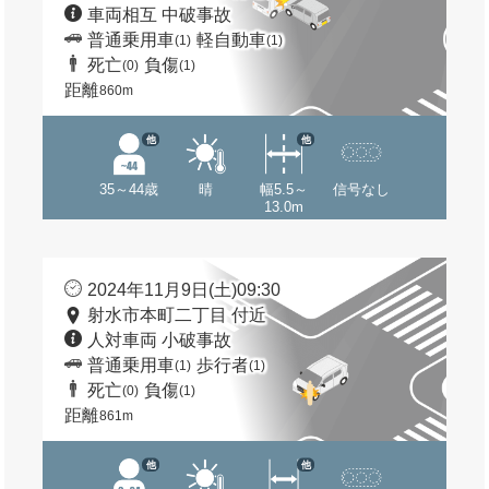
車両相互 中破事故
普通乗用車
軽自動車
(1)
(1)
死亡
負傷
(0)
(1)
距離
860m
他
他
35～44歳
晴
幅5.5～
信号なし
13.0m
2024年11月9日(土)09:30
射水市本町二丁目 付近
人対車両 小破事故
普通乗用車
歩行者
(1)
(1)
死亡
負傷
(0)
(1)
距離
861m
他
他