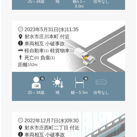
25～34歳
晴
幅5.5～
信号なし
9.0m
2023年5月31日(水)11:35
射水市庄川本町 付近
車両相互 小破事故
軽自動車
軽貨物車
(1)
(1)
死亡
負傷
(0)
(1)
距離
152m
他
他
25～34歳
晴
幅～5.5m
信号なし
2022年12月7日(水)09:30
射水市庄西町二丁目 付近
車両相互 小破事故