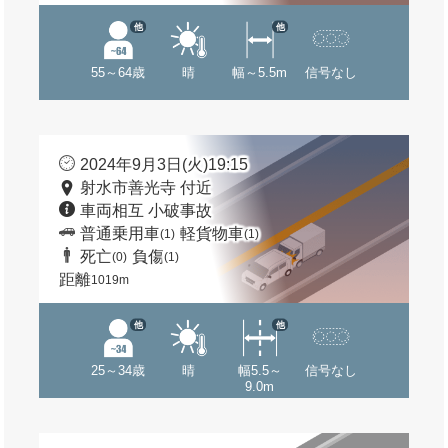
他
他
55～64歳
晴
幅～5.5m
信号なし
2024年9月3日(火)19:15
射水市善光寺 付近
車両相互 小破事故
普通乗用車
軽貨物車
(1)
(1)
死亡
負傷
(0)
(1)
距離
1019m
他
他
25～34歳
晴
幅5.5～
信号なし
9.0m