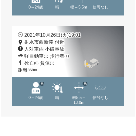
0～24歳
晴
幅～5.5m
信号なし
2021年10月26日(火)19:01
射水市西新湊 付近
人対車両 小破事故
軽自動車
歩行者
(1)
(1)
死亡
負傷
(0)
(1)
距離
869m
他
他
0～24歳
晴
幅5.5～
信号なし
13.0m