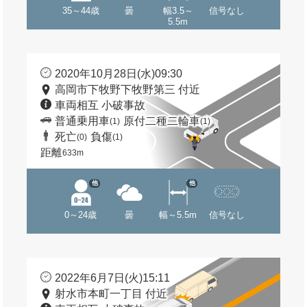
35～44歳
曇
幅3.5～
信号なし
5.5m
2020年10月28日(水)09:30
高岡市下牧野下牧野第三 付近
車両相互 小破事故
普通乗用車
原付二種二輪車
(1)
(1)
死亡
負傷
(0)
(1)
距離
633m
他
他
0～24歳
曇
幅～5.5m
信号なし
2022年6月7日(火)15:11
射水市本町一丁目 付近