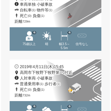
車両単独 小破事故
自転車
物件等
(1)
(1)
死亡
負傷
(0)
(1)
距離
729m
他
他
75歳以上
晴
幅3.5～
信号なし
5.5m
2019年4月11日(木)15:45
高岡市下牧野下牧野第一 付近
人対車両 小破事故
普通乗用車
歩行者
(1)
(1)
死亡
負傷
(0)
(1)
距離
732m
他
他