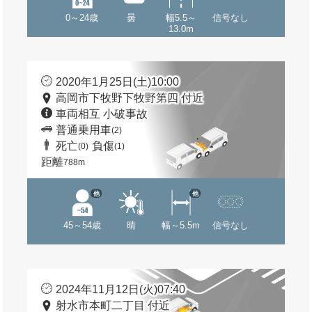
0～24歳
曇
幅5.5～
信号なし
13.0m
2020年1月25日(土)10:00
高岡市下牧野下牧野第四 付近
車両相互 小破事故
普通乗用車
(2)
死亡
負傷
(0)
(1)
距離
788m
他
他
45～54歳
晴
幅～5.5m
信号なし
2024年11月12日(火)07:40
射水市本町二丁目 付近