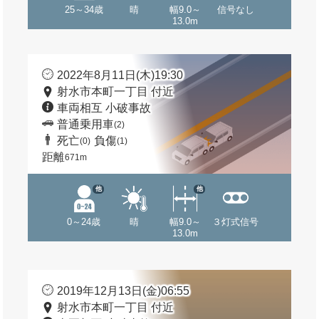
25～34歳
晴
幅9.0～
信号なし
13.0m
2022年8月11日(木)19:30
射水市本町一丁目 付近
車両相互 小破事故
普通乗用車
(2)
死亡
負傷
(0)
(1)
距離
671m
他
他
0～24歳
晴
幅9.0～
３灯式信号
13.0m
2019年12月13日(金)06:55
射水市本町一丁目 付近