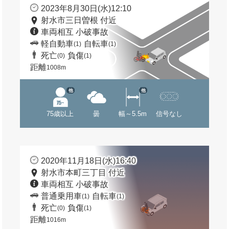
2023年8月30日(水)12:10
射水市三日曽根 付近
車両相互 小破事故
軽自動車
自転車
(1)
(1)
死亡
負傷
(0)
(1)
距離
1008m
他
他
75歳以上
曇
幅～5.5m
信号なし
2020年11月18日(水)16:40
射水市本町三丁目 付近
車両相互 小破事故
普通乗用車
自転車
(1)
(1)
死亡
負傷
(0)
(1)
距離
1016m