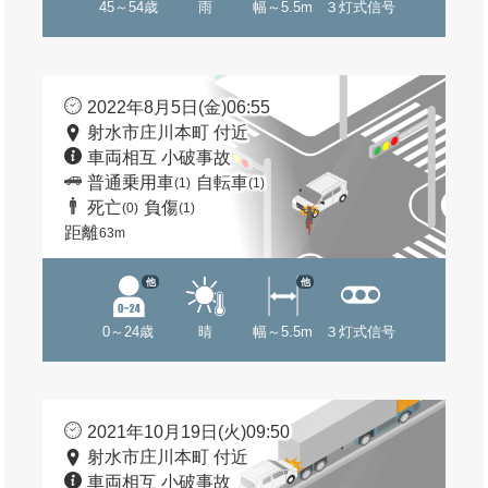
45～54歳
雨
幅～5.5m
３灯式信号
2022年8月5日(金)06:55
射水市庄川本町 付近
車両相互 小破事故
普通乗用車
自転車
(1)
(1)
死亡
負傷
(0)
(1)
距離
63m
他
他
0～24歳
晴
幅～5.5m
３灯式信号
2021年10月19日(火)09:50
射水市庄川本町 付近
車両相互 小破事故