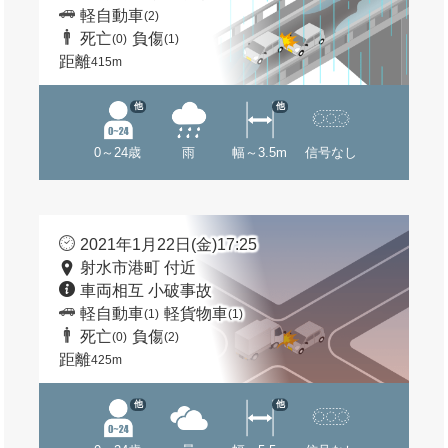
軽自動車
(2)
死亡
負傷
(0)
(1)
距離
415m
他
他
0～24歳
雨
幅～3.5m
信号なし
2021年1月22日(金)17:25
射水市港町 付近
車両相互 小破事故
軽自動車
軽貨物車
(1)
(1)
死亡
負傷
(0)
(2)
距離
425m
他
他