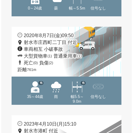
0～24歳
曇
幅～5.5m
信号なし
2020年8月7日(金)09:50
射水市庄西町二丁目 付近
車両相互 小破事故
大型貨物車
普通乗用車
(1)
(1)
死亡
負傷
(0)
(2)
距離
761m
他
他
35～44歳
雨
幅5.5～
信号なし
9.0m
2023年4月10日(月)15:10
射水市港町 付近