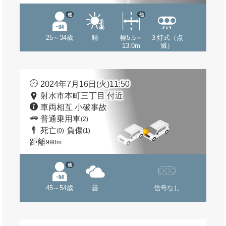
他
他
25～34歳
晴
幅5.5～
３灯式（点
13.0m
滅）
2024年7月16日(火)11:50
射水市本町三丁目 付近
車両相互 小破事故
普通乗用車
(2)
死亡
負傷
(0)
(1)
距離
998m
他
45～54歳
曇
信号なし