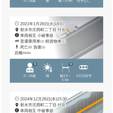
0～24歳
曇
幅～5.5m
信号なし
2021年1月26日(火)19:07
射水市庄西町二丁目 付近
車両相互 小破事故
普通乗用車
軽貨物車
(1)
(1)
死亡
負傷
(0)
(1)
距離
444m
他
他
0～24歳
晴
幅3.5～
３灯式信号
5.5m
2024年12月26日(木)15:30
射水市庄西町二丁目 付近
車両相互 中破事故