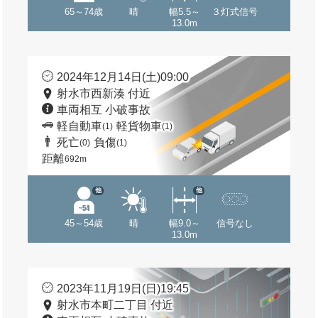
65～74歳
晴
幅5.5～
３灯式信号
13.0m
2024年12月14日(土)09:00
射水市西新湊 付近
車両相互 小破事故
軽自動車
軽貨物車
(1)
(1)
死亡
負傷
(0)
(1)
距離
692m
他
他
45～54歳
晴
幅9.0～
信号なし
13.0m
2023年11月19日(日)19:45
射水市本町二丁目 付近