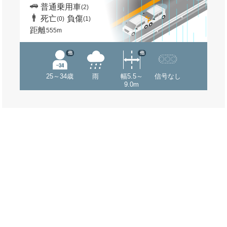
普通乗用車
(2)
死亡
負傷
(0)
(1)
距離
555m
他
他
25～34歳
雨
幅5.5～
信号なし
9.0m