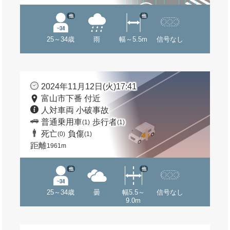
他
他
25～34歳
雨
幅～5.5m
信号なし
2024年11月12日(火)17:41
富山市下番 付近
人対車両 小破事故
普通乗用車
歩行者
(1)
(1)
死亡
負傷
(0)
(1)
距離
1961m
他
他
25～34歳
曇
幅5.5～
信号なし
9.0m