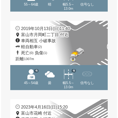
55～64歳
晴
幅5.5～
信号なし
13.0m
2019年10月13日(日)11:40
富山市月岡町二丁目 付近
車両相互 小破事故
軽自動車
(2)
死亡
負傷
(0)
(1)
距離
1307m
他
他
45～54歳
曇
幅5.5～
信号なし
13.0m
2023年4月16日(日)15:20
富山市花崎 付近