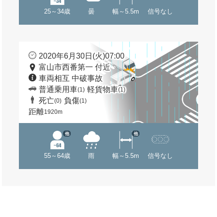
25～34歳
曇
幅～5.5m
信号なし
2020年6月30日(火)07:00
富山市西番第一 付近
車両相互 中破事故
普通乗用車
軽貨物車
(1)
(1)
死亡
負傷
(0)
(1)
距離
1920m
他
他
55～64歳
雨
幅～5.5m
信号なし