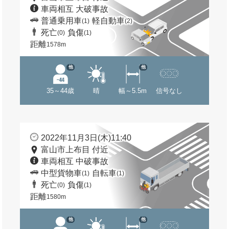
車両相互 大破事故
普通乗用車
軽自動車
(1)
(2)
死亡
負傷
(0)
(1)
距離
1578m
他
他
35～44歳
晴
幅～5.5m
信号なし
2022年11月3日(木)11:40
富山市上布目 付近
車両相互 中破事故
中型貨物車
自転車
(1)
(1)
死亡
負傷
(0)
(1)
距離
1580m
他
他