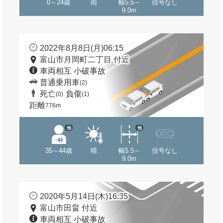
0～24歳
雨
幅5.5～
信号なし
9.0m
2022年8月8日(月)06:15
富山市月岡町二丁目 付近
車両相互 小破事故
普通乗用車
(2)
死亡
負傷
(0)
(1)
距離
776m
他
他
35～44歳
晴
幅5.5～
信号なし
9.0m
2020年5月14日(木)16:35
富山市田畠 付近
車両相互 小破事故