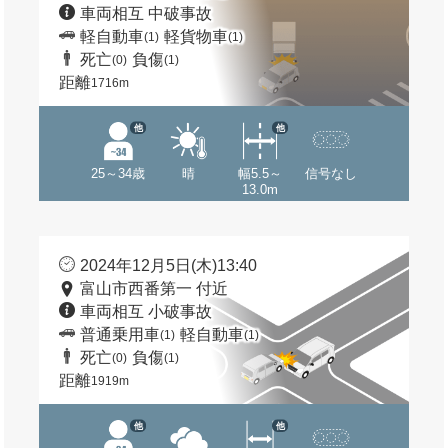
車両相互 中破事故
軽自動車
軽貨物車
(1)
(1)
死亡
負傷
(0)
(1)
距離
1716m
他
他
25～34歳
晴
幅5.5～
信号なし
13.0m
2024年12月5日(木)13:40
富山市西番第一 付近
車両相互 小破事故
普通乗用車
軽自動車
(1)
(1)
死亡
負傷
(0)
(1)
距離
1919m
他
他