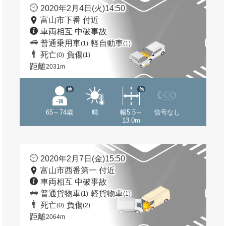
2020年2月4日(火)14:50
富山市下番 付近
車両相互 中破事故
普通乗用車
軽自動車
(1)
(1)
死亡
負傷
(0)
(1)
距離
2031m
他
他
65～74歳
晴
幅5.5～
信号なし
13.0m
2020年2月7日(金)15:50
富山市西番第一 付近
車両相互 中破事故
普通貨物車
軽貨物車
(1)
(1)
死亡
負傷
(0)
(2)
距離
2064m