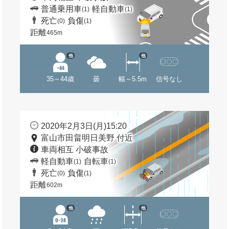
普通乗用車
軽自動車
(1)
(1)
死亡
負傷
(0)
(1)
距離
465m
他
他
35～44歳
曇
幅～5.5m
信号なし
2020年2月3日(月)15:20
富山市田畠明日美野 付近
車両相互 小破事故
軽自動車
自転車
(1)
(1)
死亡
負傷
(0)
(1)
距離
602m
他
他