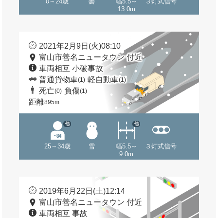
0～24歳
曇
幅5.5～
３灯式信号
13.0m
2021年2月9日(火)08:10
富山市善名ニュータウン 付近
車両相互 小破事故
普通貨物車
軽自動車
(1)
(1)
死亡
負傷
(0)
(1)
距離
895m
他
他
25～34歳
雪
幅5.5～
３灯式信号
9.0m
2019年6月22日(土)12:14
富山市善名ニュータウン 付近
車両相互 事故