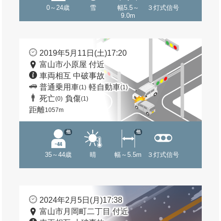
0～24歳
雪
幅5.5～
３灯式信号
9.0m
2019年5月11日(土)17:20
富山市小原屋 付近
車両相互 中破事故
普通乗用車
軽自動車
(1)
(1)
死亡
負傷
(0)
(1)
距離
1057m
他
他
35～44歳
晴
幅～5.5m
３灯式信号
2024年2月5日(月)17:38
富山市月岡町二丁目 付近