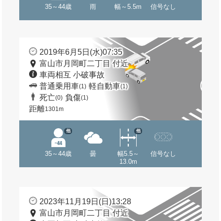
35～44歳
雨
幅～5.5m
信号なし
2019年6月5日(水)07:35
富山市月岡町二丁目 付近
車両相互 小破事故
普通乗用車
軽自動車
(1)
(1)
死亡
負傷
(0)
(1)
距離
1301m
他
他
35～44歳
曇
幅5.5～
信号なし
13.0m
2023年11月19日(日)13:28
富山市月岡町二丁目 付近