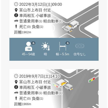
2022年3月12日(土)09:00
富山市上布目 付近
車両相互 小破事故
普通乗用車
軽自動車
(1)
(1)
死亡
負傷
(0)
(1)
距離
1962m
他
他
45～54歳
晴
幅～5.5m
信号なし
2019年9月7日(土)14:10
富山市上布目 付近
車両相互 小破事故
普通乗用車
軽自動車
(1)
(1)
死亡
負傷
(0)
(1)
距離
1966m