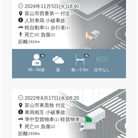
2024年11月5日(火)18:40
富山市西番第一 付近
人対車両 小破事故
軽自動車
歩行者
(1)
(1)
死亡
負傷
(0)
(1)
距離
1924m
他
他
45～54歳
曇
幅～5.5m
信号なし
2022年8月17日(水)08:20
富山市東黒牧 付近
車両相互 小破事故
準中型貨物車
軽貨物車
(1)
(1)
死亡
負傷
(0)
(2)
距離
1939m