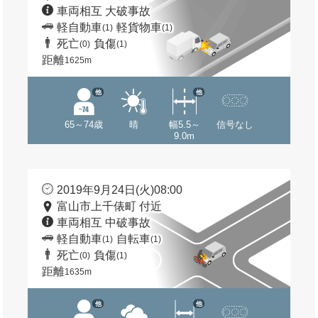
車両相互 大破事故
軽自動車
軽貨物車
(1)
(1)
死亡
負傷
(0)
(1)
距離
1625m
他
他
65～74歳
晴
幅5.5～
信号なし
9.0m
2019年9月24日(火)08:00
富山市上千俵町 付近
車両相互 中破事故
軽自動車
自転車
(1)
(1)
死亡
負傷
(0)
(1)
距離
1635m
他
他