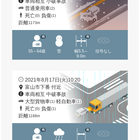
車両相互 小破事故
普通乗用車
(2)
死亡
負傷
(0)
(1)
距離
1173m
他
他
55～64歳
雪
幅5.5～
信号なし
9.0m
2021年8月17日(火)10:20
富山市下番 付近
車両相互 中破事故
大型貨物車
軽自動車
(1)
(1)
死亡
負傷
(0)
(1)
距離
1188m
他
他