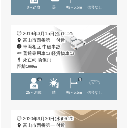
0～24歳
曇
幅～5.5m
信号なし
2019年3月15日(金)11:25
富山市西番第一 付近
車両相互 中破事故
普通乗用車
軽貨物車
(1)
(1)
死亡
負傷
(0)
(1)
距離
1669m
他
他
25～34歳
晴
幅～5.5m
信号なし
2020年9月30日(水)06:20
富山市西番第一 付近