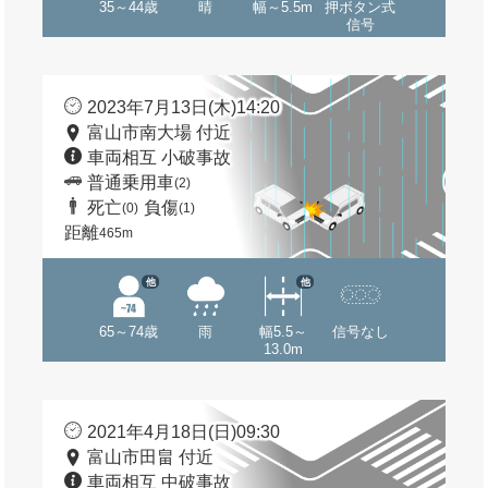
35～44歳
晴
幅～5.5m
押ボタン式
信号
2023年7月13日(木)14:20
富山市南大場 付近
車両相互 小破事故
普通乗用車
(2)
死亡
負傷
(0)
(1)
距離
465m
他
他
65～74歳
雨
幅5.5～
信号なし
13.0m
2021年4月18日(日)09:30
富山市田畠 付近
車両相互 中破事故