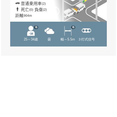
普通乗用車
(2)
死亡
負傷
(0)
(2)
距離
904m
他
他
25～34歳
曇
幅～5.5m
３灯式信号