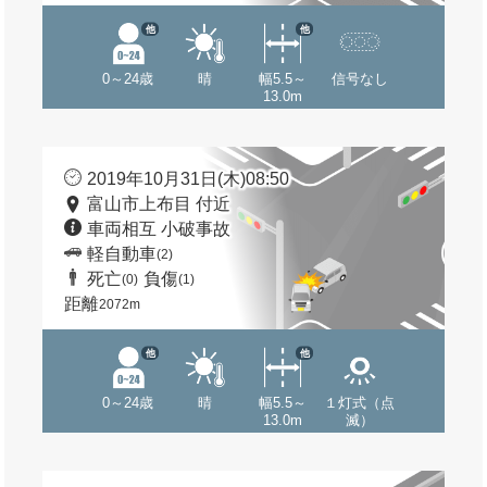
他
他
0～24歳
晴
幅5.5～
信号なし
13.0m
2019年10月31日(木)08:50
富山市上布目 付近
車両相互 小破事故
軽自動車
(2)
死亡
負傷
(0)
(1)
距離
2072m
他
他
0～24歳
晴
幅5.5～
１灯式（点
13.0m
滅）