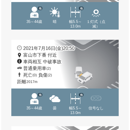
他
他
35～44歳
晴
幅5.5～
１灯式（点
13.0m
滅）
2021年7月16日(金)20:50
富山市下番 付近
車両相互 中破事故
普通乗用車
(2)
死亡
負傷
(0)
(2)
距離
2017m
他
他
35～44歳
曇
幅5.5～
信号なし
13.0m