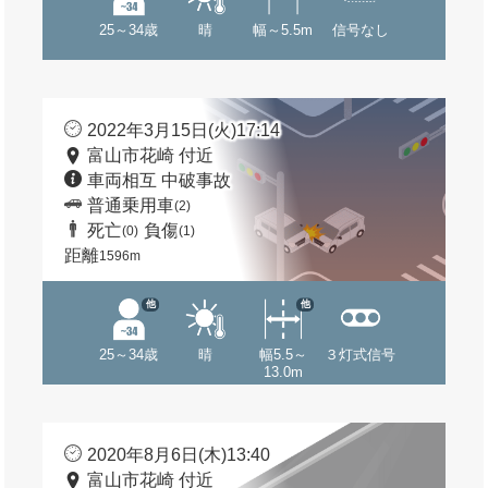
25～34歳
晴
幅～5.5m
信号なし
2022年3月15日(火)17:14
富山市花崎 付近
車両相互 中破事故
普通乗用車
(2)
死亡
負傷
(0)
(1)
距離
1596m
他
他
25～34歳
晴
幅5.5～
３灯式信号
13.0m
2020年8月6日(木)13:40
富山市花崎 付近