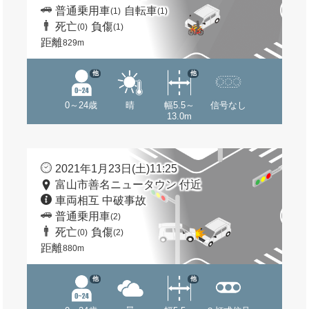
普通乗用車
自転車
(1)
(1)
死亡
負傷
(0)
(1)
距離
829m
他
他
0～24歳
晴
幅5.5～
信号なし
13.0m
2021年1月23日(土)11:25
富山市善名ニュータウン 付近
車両相互 中破事故
普通乗用車
(2)
死亡
負傷
(0)
(2)
距離
880m
他
他