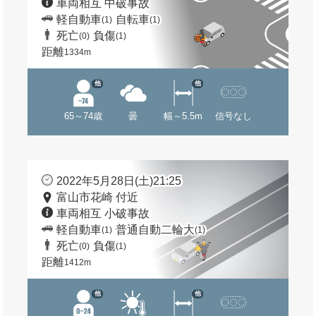
車両相互 中破事故
軽自動車
自転車
(1)
(1)
死亡
負傷
(0)
(1)
距離
1334m
他
他
65～74歳
曇
幅～5.5m
信号なし
2022年5月28日(土)21:25
富山市花崎 付近
車両相互 小破事故
軽自動車
普通自動二輪大
(1)
(1)
死亡
負傷
(0)
(1)
距離
1412m
他
他