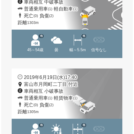
車両相互 中破事故
普通乗用車
軽自動車
(1)
(1)
死亡
負傷
(0)
(2)
距離
1303m
他
他
45～54歳
曇
幅～5.5m
信号なし
2019年6月19日(水)17:40
富山市月岡町二丁目 付近
車両相互 小破事故
普通乗用車
軽貨物車
(1)
(1)
死亡
負傷
(0)
(2)
距離
1305m
他
他