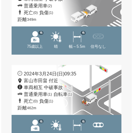
普通乗用車
(2)
死亡
負傷
(0)
(1)
距離
349m
他
他
75歳以上
晴
幅～5.5m
信号なし
2024年3月24日(日)09:35
富山市田畠 付近
車両相互 中破事故
普通乗用車
自転車
(1)
(1)
死亡
負傷
(0)
(1)
距離
462m
他
他